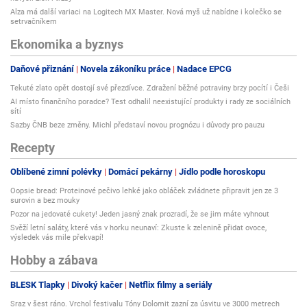
Alza má další variaci na Logitech MX Master. Nová myš už nabídne i kolečko se
setrvačníkem
Ekonomika a byznys
Daňové přiznání
Novela zákoníku práce
Nadace EPCG
Tekuté zlato opět dostojí své přezdívce. Zdražení běžné potraviny brzy pocítí i Češi
AI místo finančního poradce? Test odhalil neexistující produkty i rady ze sociálních
sítí
Sazby ČNB beze změny. Michl představí novou prognózu i důvody pro pauzu
Recepty
Oblíbené zimní polévky
Domácí pekárny
Jídlo podle horoskopu
Oopsie bread: Proteinové pečivo lehké jako obláček zvládnete připravit jen ze 3
surovin a bez mouky
Pozor na jedovaté cukety! Jeden jasný znak prozradí, že se jim máte vyhnout
Svěží letní saláty, které vás v horku neunaví: Zkuste k zelenině přidat ovoce,
výsledek vás mile překvapí!
Hobby a zábava
BLESK Tlapky
Divoký kačer
Netflix filmy a seriály
Sraz v šest ráno. Vrchol festivalu Tóny Dolomit zazní za úsvitu ve 3000 metrech