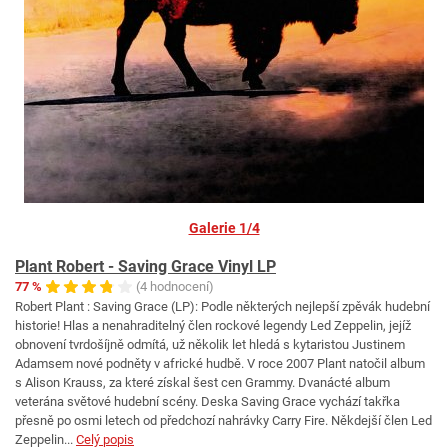
Galerie 1/4
Plant Robert - Saving Grace Vinyl LP
77 %
(4 hodnocení)
Robert Plant : Saving Grace (LP): Podle některých nejlepší zpěvák hudební
historie! Hlas a nenahraditelný člen rockové legendy Led Zeppelin, jejíž
obnovení tvrdošíjně odmítá, už několik let hledá s kytaristou Justinem
Adamsem nové podněty v africké hudbě. V roce 2007 Plant natočil album
s Alison Krauss, za které získal šest cen Grammy. Dvanácté album
veterána světové hudební scény. Deska Saving Grace vychází takřka
přesně po osmi letech od předchozí nahrávky Carry Fire. Někdejší člen Led
Zeppelin...
Celý popis