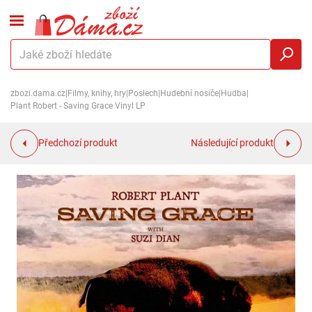
zbozi.dama.cz
|
Filmy, knihy, hry
|
Poslech
|
Hudební nosiče
|
Hudba
|
Plant Robert - Saving Grace Vinyl LP
Předchozí produkt
Následující produkt