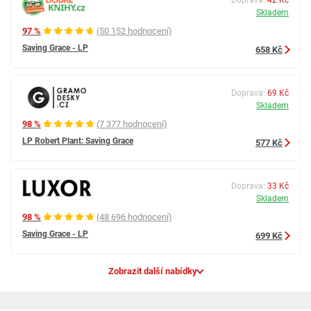
Skladem
97 %
(50 152 hodnocení)
Saving Grace - LP
658 Kč
Doprava:
69 Kč
Skladem
98 %
(7 377 hodnocení)
LP Robert Plant: Saving Grace
577 Kč
Doprava:
33 Kč
Skladem
98 %
(48 696 hodnocení)
Saving Grace - LP
699 Kč
Zobrazit další nabídky