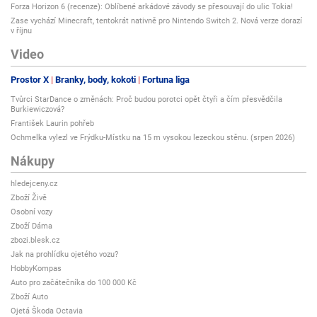
Forza Horizon 6 (recenze): Oblíbené arkádové závody se přesouvají do ulic Tokia!
Zase vychází Minecraft, tentokrát nativně pro Nintendo Switch 2. Nová verze dorazí
v říjnu
Video
Prostor X
Branky, body, kokoti
Fortuna liga
Tvůrci StarDance o změnách: Proč budou porotci opět čtyři a čím přesvědčila
Burkiewiczová?
František Laurin pohřeb
Ochmelka vylezl ve Frýdku-Místku na 15 m vysokou lezeckou stěnu. (srpen 2026)
Nákupy
hledejceny.cz
Zboží Živě
Osobní vozy
Zboží Dáma
zbozi.blesk.cz
Jak na prohlídku ojetého vozu?
HobbyKompas
Auto pro začátečníka do 100 000 Kč
Zboží Auto
Ojetá Škoda Octavia