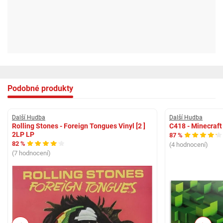
Podobné produkty
Další Hudba
Další Hudba
Rolling Stones - Foreign Tongues Vinyl [2 ]
C418 - Minecraf
2LP LP
87 %
82 %
(4 hodnocení)
(7 hodnocení)