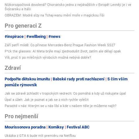
Nízkorozpočtová dovolená? Chorvatsko jedno z nejdražších v Evropě! Levněji je i ve
Švýcarsku a Itálii
OBRAZEM: Modré slzy na Tchaj-wanu mění moře v magickou říši
Pro generaci Z
#inspirace
#wellbeing
#news
Září patří módě: Co přinese Mercedes-Benz Prague Fashion Week SS27
F*ck the glasses: AI Meta brýle mají zjednodušit život, zatím ale dělají opak
Víš, proč ti po mléčných výrobcích možná nebývá dobře?
Zdraví
Podpořte dětskou imunitu
Babské rady proti nachlazení
S čím vším
pomůže rýmovník
Jak se zdravě zchladit v tropických vedrech: Co pomáhá a kdy už riskujete úpal
Úpal a úžeh: Jak je poznat a jak se z nich rychle vyléčit
Parazité v nás: Kterým se u nás líbí a kde v našem těle je můžeme najít?
Pro nejmenší
Mourissonova poradna
Komiksy
Festival ABC
Ukázka z GTA 6 bude mít premiéru na Netflixu