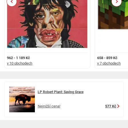
Previous
Next
962 - 1 189 Kč
658 - 859 Kč
v 10 obchodech
v 7 obchodech
LP Robert Plant: Saving Grace
Nejnižší cena!
577 Kč