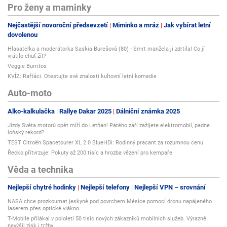
Pro ženy a maminky
Nejčastější novoroční předsevzetí
Miminko a mráz
Jak vybírat letní
dovolenou
Hlasatelka a moderátorka Saskia Burešová (80) - Smrt manžela ji zdrtila! Co jí
vrátilo chuť žít?
Veggie Burritos
KVÍZ: Rafťáci. Otestujte své znalosti kultovní letní komedie
Auto-moto
Alko-kalkulačka
Rallye Dakar 2025
Dálniční známka 2025
Jízdy Světa motorů opět míří do Letňan! Pátého září zažijete elektromobil, padne
loňský rekord?
TEST Citroën Spacetourer XL 2.0 BlueHDi: Rodinný pracant za rozumnou cenu
Řecko přitvrzuje: Pokuty až 200 tisíc a hrozba vězení pro kempaře
Věda a technika
Nejlepší chytré hodinky
Nejlepší telefony
Nejlepší VPN – srovnání
NASA chce prozkoumat jeskyně pod povrchem Měsíce pomocí dronu napájeného
laserem přes optické vlákno
T-Mobile přilákal v pololetí 50 tisíc nových zákazníků mobilních služeb. Výrazně
navýšil zisk i tržby