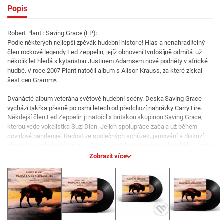
Popis
Robert Plant : Saving Grace (LP):
Podle některých nejlepší zpěvák hudební historie! Hlas a nenahraditelný
člen rockové legendy Led Zeppelin, jejíž obnovení tvrdošíjně odmítá, už
několik let hledá s kytaristou Justinem Adamsem nové podněty v africké
hudbě. V roce 2007 Plant natočil album s Alison Krauss, za které získal
šest cen Grammy.
Dvanácté album veterána světové hudební scény. Deska Saving Grace
vychází takřka přesně po osmi letech od předchozí nahrávky Carry Fire.
Někdejší člen Led Zeppelin ji natočil s britskou skupinou Saving Grace,
kterou vede vokalistka Suzi Dian. Jejich spolupráce začala už během
covidové pandemie. Radost ze společných schůzek, jamování a diskuzí
přerostla v nahrávání projektu, který sám Plant označuje jako sbírku ztrát a
nálezů. Deska bude k dispozici na CD i LP.
Zobrazit více
Tracklist:
1. Chevrolet [02:38]
2. As I Roved Out [06:10]
3. It's A Beautiful Day Today [03:41]
4. Soul Of A Man [04:43]