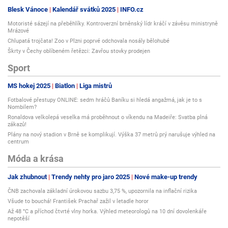
Blesk Vánoce
Kalendář svátků 2025
INFO.cz
Motoristé sázejí na přeběhlíky. Kontroverzní brněnský lídr kráčí v závěsu ministryně
Mrázové
Chlupatá trojčata! Zoo v Plzni poprvé odchovala nosály bělohubé
Škrty v Čechy oblíbeném řetězci: Zavřou stovky prodejen
Sport
MS hokej 2025
Biatlon
Liga mistrů
Fotbalové přestupy ONLINE: sedm hráčů Baníku si hledá angažmá, jak je to s
Nombilem?
Ronaldova velkolepá veselka má proběhnout o víkendu na Madeiře: Svatba plná
zákazů!
Plány na nový stadion v Brně se komplikují. Výška 37 metrů prý narušuje výhled na
centrum
Móda a krása
Jak zhubnout
Trendy nehty pro jaro 2025
Nové make-up trendy
ČNB zachovala základní úrokovou sazbu 3,75 %, upozornila na inflační rizika
Všude to bouchá! František Prachař zažil v letadle horor
Až 48 °C a příchod čtvrté vlny horka. Výhled meteorologů na 10 dní dovolenkáře
nepotěší