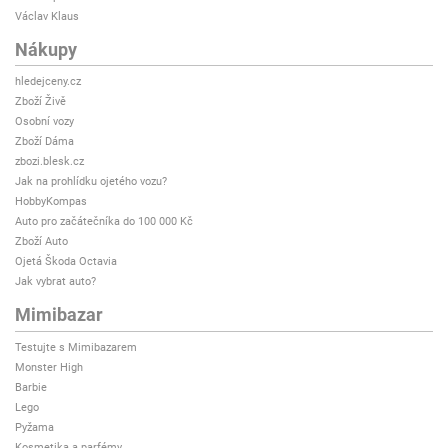
Václav Klaus
Nákupy
hledejceny.cz
Zboží Živě
Osobní vozy
Zboží Dáma
zbozi.blesk.cz
Jak na prohlídku ojetého vozu?
HobbyKompas
Auto pro začátečníka do 100 000 Kč
Zboží Auto
Ojetá Škoda Octavia
Jak vybrat auto?
Mimibazar
Testujte s Mimibazarem
Monster High
Barbie
Lego
Pyžama
Kosmetika a parfémy