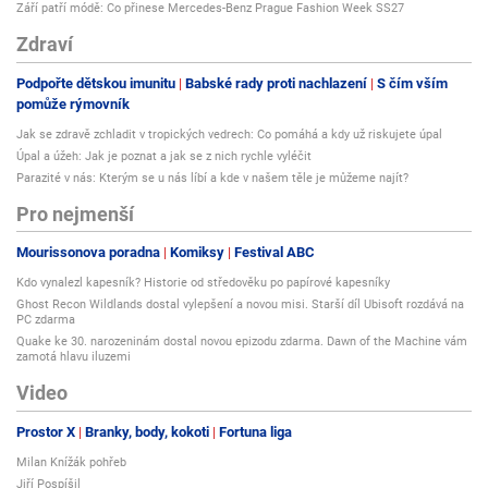
Září patří módě: Co přinese Mercedes-Benz Prague Fashion Week SS27
Zdraví
Podpořte dětskou imunitu
Babské rady proti nachlazení
S čím vším
pomůže rýmovník
Jak se zdravě zchladit v tropických vedrech: Co pomáhá a kdy už riskujete úpal
Úpal a úžeh: Jak je poznat a jak se z nich rychle vyléčit
Parazité v nás: Kterým se u nás líbí a kde v našem těle je můžeme najít?
Pro nejmenší
Mourissonova poradna
Komiksy
Festival ABC
Kdo vynalezl kapesník? Historie od středověku po papírové kapesníky
Ghost Recon Wildlands dostal vylepšení a novou misi. Starší díl Ubisoft rozdává na
PC zdarma
Quake ke 30. narozeninám dostal novou epizodu zdarma. Dawn of the Machine vám
zamotá hlavu iluzemi
Video
Prostor X
Branky, body, kokoti
Fortuna liga
Milan Knížák pohřeb
Jiří Pospíšil