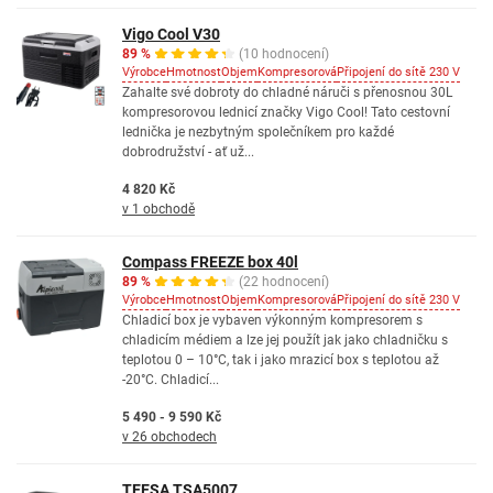
Vigo Cool V30
89 %
(10 hodnocení)
Výrobce
Hmotnost
Objem
Kompresorová
Připojení do sítě 230 V
Zahalte své dobroty do chladné náruči s přenosnou 30L
kompresorovou lednicí značky Vigo Cool! Tato cestovní
lednička je nezbytným společníkem pro každé
dobrodružství - ať už...
4 820 Kč
v 1 obchodě
Compass FREEZE box 40l
89 %
(22 hodnocení)
Výrobce
Hmotnost
Objem
Kompresorová
Připojení do sítě 230 V
Chladicí box je vybaven výkonným kompresorem s
chladicím médiem a lze jej použít jak jako chladničku s
teplotou 0 – 10°C, tak i jako mrazicí box s teplotou až
-20°C. Chladicí...
5 490 - 9 590 Kč
v 26 obchodech
TEESA TSA5007