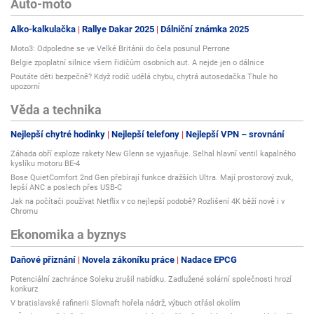
Auto-moto
Alko-kalkulačka
Rallye Dakar 2025
Dálniční známka 2025
Moto3: Odpoledne se ve Velké Británii do čela posunul Perrone
Belgie zpoplatní silnice všem řidičům osobních aut. A nejde jen o dálnice
Poutáte děti bezpečně? Když rodič udělá chybu, chytrá autosedačka Thule ho
upozorní
Věda a technika
Nejlepší chytré hodinky
Nejlepší telefony
Nejlepší VPN – srovnání
Záhada obří exploze rakety New Glenn se vyjasňuje. Selhal hlavní ventil kapalného
kyslíku motoru BE-4
Bose QuietComfort 2nd Gen přebírají funkce dražších Ultra. Mají prostorový zvuk,
lepší ANC a poslech přes USB-C
Jak na počítači používat Netflix v co nejlepší podobě? Rozlišení 4K běží nově i v
Chromu
Ekonomika a byznys
Daňové přiznání
Novela zákoníku práce
Nadace EPCG
Potenciální zachránce Soleku zrušil nabídku. Zadlužené solární společnosti hrozí
konkurz
V bratislavské rafinerii Slovnaft hořela nádrž, výbuch otřásl okolím