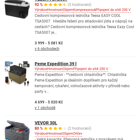
92 %
(5 hodnocení)
Výrobce
Hmotnost
Objem
Kompresorová
Připojení do sítě 230 V
Cestovní kompresorová lednička Teesa EASY COOL
TSA5007 Hledáte řešení pro skladování jídla a nápojů na
cestách? Cestovní kompresorová lednička Teesa Easy Cool
TSA5007 je...
3 999 - 5 081 Kč
v 6 obchodech
Peme Expedition 39 l
Výrobce
Hmotnost
Objem
Připojení do sítě 230 V
Peme Expedition - **cestovní chladnička**. Chladnička
Peme Expedition je ideálním doplňkem pro každý
kempování, rybaření, volnočasové aktivity v přírodě nebo
party v...
4 699 - 5 020 Kč
v 1 obchodě
VEVOR 30L
80 %
(2 hodnocení)
Výrobce
Hmotnost
Objem
Ohřev
- Velká kapacita: Přenosná lednička s mrazákem má