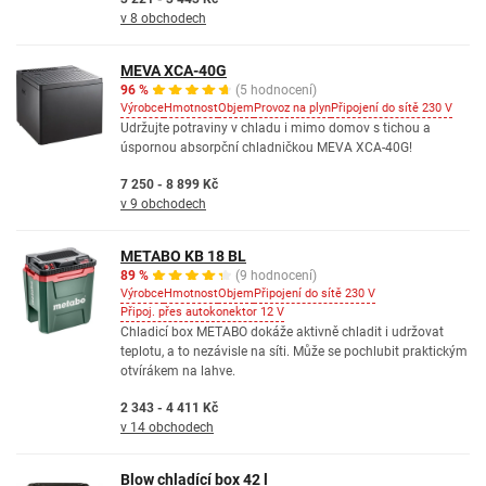
v 8 obchodech
MEVA XCA-40G
96 %
(5 hodnocení)
Výrobce
Hmotnost
Objem
Provoz na plyn
Připojení do sítě 230 V
Udržujte potraviny v chladu i mimo domov s tichou a
úspornou absorpční chladničkou MEVA XCA-40G!
7 250 - 8 899 Kč
v 9 obchodech
METABO KB 18 BL
89 %
(9 hodnocení)
Výrobce
Hmotnost
Objem
Připojení do sítě 230 V
Připoj. přes autokonektor 12 V
Chladicí box METABO dokáže aktivně chladit i udržovat
teplotu, a to nezávisle na síti. Může se pochlubit praktickým
otvírákem na lahve.
2 343 - 4 411 Kč
v 14 obchodech
Blow chladící box 42 l