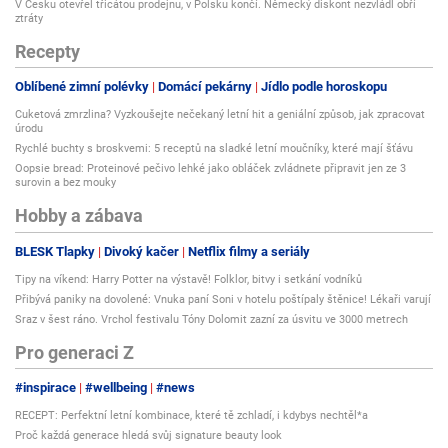
V Česku otevřel třicátou prodejnu, v Polsku končí. Německý diskont nezvládl obří
ztráty
Recepty
Oblíbené zimní polévky
Domácí pekárny
Jídlo podle horoskopu
Cuketová zmrzlina? Vyzkoušejte nečekaný letní hit a geniální způsob, jak zpracovat
úrodu
Rychlé buchty s broskvemi: 5 receptů na sladké letní moučníky, které mají šťávu
Oopsie bread: Proteinové pečivo lehké jako obláček zvládnete připravit jen ze 3
surovin a bez mouky
Hobby a zábava
BLESK Tlapky
Divoký kačer
Netflix filmy a seriály
Tipy na víkend: Harry Potter na výstavě! Folklor, bitvy i setkání vodníků
Přibývá paniky na dovolené: Vnuka paní Soni v hotelu poštípaly štěnice! Lékaři varují
Sraz v šest ráno. Vrchol festivalu Tóny Dolomit zazní za úsvitu ve 3000 metrech
Pro generaci Z
#inspirace
#wellbeing
#news
RECEPT: Perfektní letní kombinace, které tě zchladí, i kdybys nechtěl*a
Proč každá generace hledá svůj signature beauty look