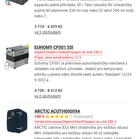
kapacitu jedné přihrádky 30 l. Tato robustní RV chladnička
pojme 40 plechovek 330 ml coly nebo 32 lahví 550 ml vody
nebo 7...
3 774 - 6 029 Kč
ve 3 obchodech
EUHOMY CF001 55l
Objem
Chladící vložky
Připojení do sítě 230 V
Připoj. přes autokonektor 12 V
Euhomy CF001 je přenosná autochladnička navržená s
ohledem na aktivní uživatele - ideální pro kempování,
pikniky u jezera nebo dlouhé cesty autem. Napájení 12/24
V (DC) a...
4 750 - 8 412 Kč
ve 2 obchodech
ARCTIC ACOTH00009A
100 %
(1 hodnocení)
Výrobce
Hmotnost
Objem
Ohřev
Připojení do sítě 230 V
ARCTIC Lednice (EU) Mini chladnička pro každou situaci
Mini chladnička pro každou situaci Ať už cestujete,
kempujete, jste v hotelovém pokoji, doma nebo v kanceláři