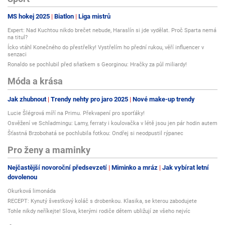
MS hokej 2025
Biatlon
Liga mistrů
Expert: Nad Kuchtou nikdo brečet nebude, Haraslín si jde vydělat. Proč Sparta nemá
na titul?
Ícko vtáhl Konečného do přestřelky! Vystřelím ho přední rukou, věří influencer v
senzaci
Ronaldo se pochlubil před sňatkem s Georginou: Hračky za půl miliardy!
Móda a krása
Jak zhubnout
Trendy nehty pro jaro 2025
Nové make-up trendy
Lucie Šlégrová míří na Primu. Překvapení pro sporťáky!
Osvěžení ve Schladmingu: Lamy, ferraty i koulovačka v létě jsou jen pár hodin autem
Šťastná Brzobohatá se pochlubila fotkou: Ondřej si neodpustil rýpanec
Pro ženy a maminky
Nejčastější novoroční předsevzetí
Miminko a mráz
Jak vybírat letní
dovolenou
Okurková limonáda
RECEPT: Kynutý švestkový koláč s drobenkou. Klasika, se kterou zabodujete
Tohle nikdy neříkejte! Slova, kterými rodiče dětem ubližují ze všeho nejvíc