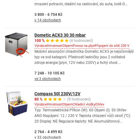
mrazení potravin, ideální na cestování, do auta, lodě či...
3 800 - 6 754 Kč
v 14 obchodech
Dometic ACX3 30 30 mbar
100 %
(4 hodnocení)
Výrobce
Hmotnost
Objem
Provoz na plyn
Připojení do sítě 230 V
Mobilní absorpční chladnička Dometic ACX3 je nejúčinnější
typ ve své kategorii. Předností ledničky jsou 2 volitelné
zdroje energie (plyn, 12V nebo 230V) a tichý chod....
7 248 - 10 105 Kč
ve 3 obchodech
Compass 50l 230V/12V
80 %
(9 hodnocení)
Výrobce
Hmotnost
Objem
Chladící vložky
Ohřev
Typ: Termoelektrické Příkon (W): 60 Objem (l): 50 Ohřev:
ANO Napájení: 12 / 230 V Teplota chlazení vůči okolí (°C):
20 Displej: NE Regulace teploty: NE Akumulátorový...
2 764 - 4 499 Kč
v 33 obchodech