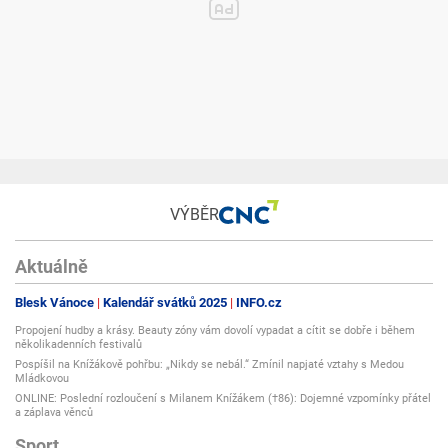
VÝBĚR
Aktuálně
Blesk Vánoce
Kalendář svátků 2025
INFO.cz
Propojení hudby a krásy. Beauty zóny vám dovolí vypadat a cítit se dobře i během
několikadenních festivalů
Pospíšil na Knížákově pohřbu: „Nikdy se nebál.“ Zmínil napjaté vztahy s Medou
Mládkovou
ONLINE: Poslední rozloučení s Milanem Knížákem (†86): Dojemné vzpomínky přátel
a záplava věnců
Sport