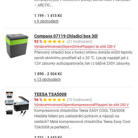
– ARCTIC...
1 199 - 1 415 Kč
v 9 obchodech
Compass 07119 Chladicí box 30l
93 %
(21 hodnocení)
Výrobce
Hmotnost
Objem
Ohřev
Připojení do sítě 230 V
Přenosný chladicí box s funkcí ohřevu dokáže snížit teplotu
oproti okolnímu prostředí až o 20 °C. Lze jej napájet jak z
12V zásuvky autozapalovače, tak i z běžné 230V zásuvky.
1 890 - 2 504 Kč
v 13 obchodech
TEESA TSA5008
96 %
(10 hodnocení)
Výrobce
Hmotnost
Objem
Kompresorová
Připojení do sítě 230 V
Kompresorová chladnička Teesa EASY COOL TSA5008
Hledáte řešení pro uskladnění potravin a nápojů na
cestách? Malá kompresorová chladnička Teesa Easy Cool
TSA5008 je perfektní...
3 221 - 3 443 Kč