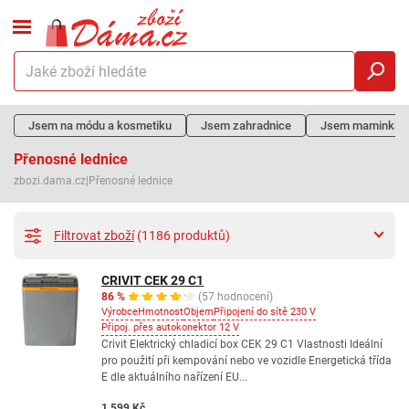
Jsem na módu a kosmetiku
Jsem zahradnice
Jsem maminka
Přenosné lednice
zbozi.dama.cz
|
Přenosné lednice
Filtrovat zboží
(1186 produktů)
CRIVIT CEK 29 C1
86 %
(57 hodnocení)
Výrobce
Hmotnost
Objem
Připojení do sítě 230 V
Připoj. přes autokonektor 12 V
Crivit Elektrický chladicí box CEK 29 C1 Vlastnosti Ideální
pro použití při kempování nebo ve vozidle Energetická třída
E dle aktuálního nařízení EU...
1 599 Kč