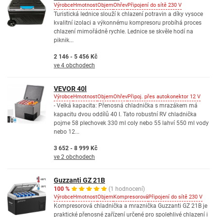
Výrobce
Hmotnost
Objem
Ohřev
Připojení do sítě 230 V
Turistická lednice slouží k chlazení potravin a díky vysoce
kvalitní izolaci a výkonnému kompresoru probíhá proces
chlazení mimořádně rychle. Lednice se skvěle hodí na
piknik...
2 146 - 5 456 Kč
ve 4 obchodech
VEVOR 40l
Výrobce
Hmotnost
Objem
Ohřev
Připoj. přes autokonektor 12 V
- Velká kapacita: Přenosná chladnička s mrazákem má
kapacitu dvou oddílů 40 l. Tato robustní RV chladnička
pojme 58 plechovek 330 ml coly nebo 55 lahví 550 ml vody
nebo 12...
3 652 - 8 999 Kč
ve 2 obchodech
Guzzanti GZ 21B
100 %
(1 hodnocení)
Výrobce
Hmotnost
Objem
Kompresorová
Připojení do sítě 230 V
Kompresorová chladnička a mraznička Guzzanti GZ 21B je
praktické přenosné zařízení určené pro spolehlivé chlazení i