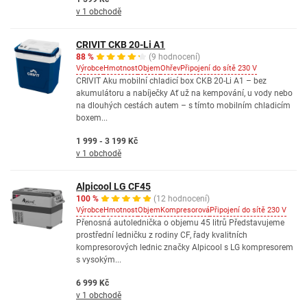
v 1 obchodě
CRIVIT CKB 20-Li A1
88 %
(9 hodnocení)
Výrobce
Hmotnost
Objem
Ohřev
Připojení do sítě 230 V
CRIVIT Aku mobilní chladicí box CKB 20-Li A1 – bez
akumulátoru a nabíječky Ať už na kempování, u vody nebo
na dlouhých cestách autem – s tímto mobilním chladicím
boxem...
1 999 - 3 199 Kč
v 1 obchodě
Alpicool LG CF45
100 %
(12 hodnocení)
Výrobce
Hmotnost
Objem
Kompresorová
Připojení do sítě 230 V
Přenosná autolednička o objemu 45 litrů Představujeme
prostřední ledničku z rodiny CF, řady kvalitních
kompresorových lednic značky Alpicool s LG kompresorem
s vysokým...
6 999 Kč
v 1 obchodě