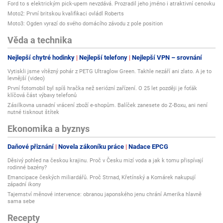
Ford to s elektrickým pick-upem nevzdává. Prozradil jeho jméno i atraktivní cenovku
Moto2: První britskou kvalifikaci ovládl Roberts
Moto3: Ogden vyrazí do svého domácího závodu z pole position
Věda a technika
Nejlepší chytré hodinky
Nejlepší telefony
Nejlepší VPN – srovnání
Vytiskli jsme vítězný pohár z PETG Ultraglow Green. Takhle nezáří ani zlato. A je to
levnější (video)
První fotomobil byl spíš hračka než seriózní zařízení. O 25 let později je foťák
klíčová část výbavy telefonů
Zásilkovna usnadní vrácení zboží e-shopům. Balíček zanesete do Z-Boxu, ani není
nutné tisknout štítek
Ekonomika a byznys
Daňové přiznání
Novela zákoníku práce
Nadace EPCG
Děsivý pohled na českou krajinu. Proč v Česku mizí voda a jak k tomu přispívají
rodinné bazény?
Emancipace českých miliardářů. Proč Strnad, Křetínský a Komárek nakupují
západní ikony
Tajemství měnové intervence: obranou japonského jenu chrání Amerika hlavně
sama sebe
Recepty