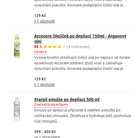
vysychání pokožky. Arcocere podepilační čistící olej je...
129 Kč
v 1 obchodě
Arcocere Olejíček po depilaci 150ml - Arganový
olej
88 %
(4 hodnocení)
Výrobce
Vysoce kvalitní zklidňující čistící olej po depilaci od italské
společnosti Arcocere odstraní zbylý vosk a zabraňuje
vysychání pokožky. Arcocere podepilační čistící olej je...
129 Kč
v 1 obchodě
Starpil emulze po depilaci 500 ml
Značka
Výrobce
Objem
Emulze po epilaci je přípravek k ošetření pokožky po
vytrhávání chloupků. Zklidňuje a hydratuje pleť, zpomaluje
růst chloupků.
399 - 420 Kč
ve 2 obchodech