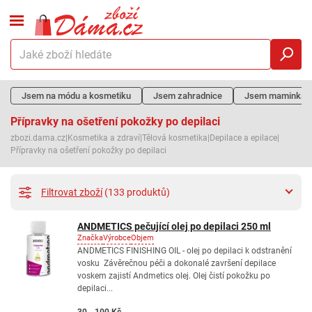
Jsem na módu a kosmetiku
Jsem zahradnice
Jsem maminka
Přípravky na ošetření pokožky po depilaci
zbozi.dama.cz
|
Kosmetika a zdraví
|
Tělová kosmetika
|
Depilace a epilace
|
Přípravky na ošetření pokožky po depilaci
Filtrovat zboží
(133 produktů)
ANDMETICS pečující olej po depilaci 250 ml
Značka
Výrobce
Objem
ANDMETICS FINISHING OIL - olej po depilaci k odstranění
vosku Závěrečnou péči a dokonalé završení depilace
voskem zajistí Andmetics olej. Olej čistí pokožku po
depilaci...