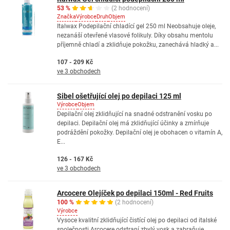
53 %
(2 hodnocení)
Značka
Výrobce
Druh
Objem
Italwax Podepilační chladící gel 250 ml Neobsahuje oleje,
nezanáší otevřené vlasové folikuly. Díky obsahu mentolu
příjemně chladí a zklidňuje pokožku, zanechává hladký a...
107 - 209 Kč
ve 3 obchodech
Sibel ošetřující olej po depilaci 125 ml
Výrobce
Objem
Depilační olej zklidňující na snadné odstranění vosku po
depilaci. Depilační olej má zklidňující účinky a zmírňuje
podráždění pokožky. Depilační olej je obohacen o vitamín A,
E...
126 - 167 Kč
ve 3 obchodech
Arcocere Olejíček po depilaci 150ml - Red Fruits
100 %
(2 hodnocení)
Výrobce
Vysoce kvalitní zklidňující čistící olej po depilaci od italské
společnosti Arcocere odstraní zbylý vosk a zabraňuje