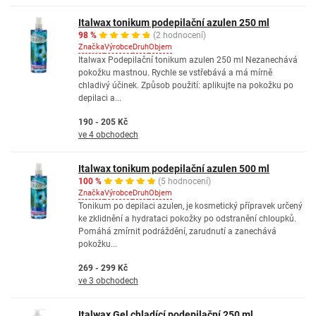
Italwax tonikum podepilační azulen 250 ml
98 %
(2 hodnocení)
Značka
Výrobce
Druh
Objem
Italwax Podepilační tonikum azulen 250 ml Nezanechává
pokožku mastnou. Rychle se vstřebává a má mírně
chladivý účinek. Způsob použití: aplikujte na pokožku po
depilaci a...
190 - 205 Kč
ve 4 obchodech
Italwax tonikum podepilační azulen 500 ml
100 %
(5 hodnocení)
Značka
Výrobce
Druh
Objem
Tonikum po depilaci azulen, je kosmetický přípravek určený
ke zklidnění a hydrataci pokožky po odstranění chloupků.
Pomáhá zmírnit podráždění, zarudnutí a zanechává
pokožku...
269 - 299 Kč
ve 3 obchodech
Italwax Gel chladící podepilační 250 ml