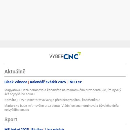
VÝBĚR
Aktuálně
Blesk Vánoce
Kalendář svátků 2025
INFO.cz
Magyarova Tisza nominovala kandidáta na maďarského prezidenta. Je jím bývalý
šéf nejvyššího soudu
Nemáte ji i vy? Ministerstvo varuje před nebezpečnou kosmetikou!
Maďarsko bude mít nového prezidenta: Vládní strana nominovala bývalého šéfa
nejvyššího soudu
Sport
MS hokej 2025
Biatlon
Liga mistrů