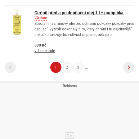
Cirépil před a po depilační olej 1 l + pumpička
Výrobce
Speciální jasmínový olej pro ochranu pokožky pokožky před
depilací. Vytvoří dokonalý film, který chrání i tu nejcitlivější
pokožku, snižuje bolestivost depilace, pečuje o...
690 Kč
v 1 obchodě
1
2
3
...