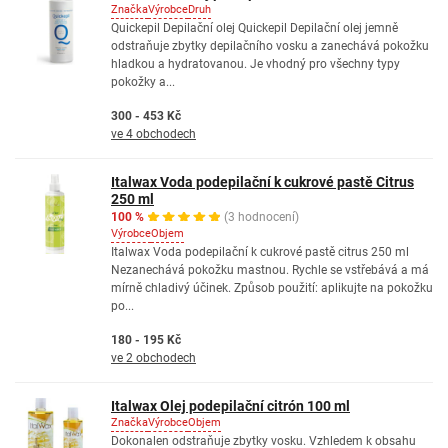
Značka
Výrobce
Druh
Quickepil Depilační olej Quickepil Depilační olej jemně
odstraňuje zbytky depilačního vosku a zanechává pokožku
hladkou a hydratovanou. Je vhodný pro všechny typy
pokožky a...
300 - 453 Kč
ve 4 obchodech
Italwax Voda podepilační k cukrové pastě Citrus
250 ml
100 %
(3 hodnocení)
Výrobce
Objem
Italwax Voda podepilační k cukrové pastě citrus 250 ml
Nezanechává pokožku mastnou. Rychle se vstřebává a má
mírně chladivý účinek. Způsob použití: aplikujte na pokožku
po...
180 - 195 Kč
ve 2 obchodech
Italwax Olej podepilační citrón 100 ml
Značka
Výrobce
Objem
Dokonalen odstraňuje zbytky vosku. Vzhledem k obsahu