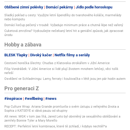
Oblíbené zimní polévky
Domácí pekárny
Jídlo podle horoskopu
Sladký poklad u cesty: Využijte letní špendlíky do tvarohového koláče, marmelády
nebo kompotu
Domácí kečup pečený v troubě: Vyžaduje minimum práce a chutná lépe než vařený
Cuketová zmrzlina? Vyzkoušejte nečekaný letní hit a geniální způsob, jak zpracovat
úrodu
Hobby a zábava
BLESK Tlapky
Divoký kačer
Netflix filmy a seriály
Cestovní horečka šlechty: Chuďas z Klatovska otrokářem v Jižní Americe
Filip Vondrášek: V Jižní Americe si lidé plují životem mnohem lehčeji, věci tolik
neřeší
Osvěžení ve Schladmingu: Lamy, ferraty i koulovačka v létě jsou jen pár hodin autem
Pro generaci Z
#inspirace
#wellbeing
#news
Pop Culture Wrap: Ariana Grande promluvila o svém ústupu z veřejného života a
Sophia z KATSEYE si dává pauzu od skupiny
Alt news: MGK v tom zas lítá, Jared Leto byl obviněný ze sexuálního obtěžování a
zemřely Bonnie Tyler a Mary Morello
RECEPT: Perfektní letní kombinace, které tě zchladí, i kdybys nechtěl*a