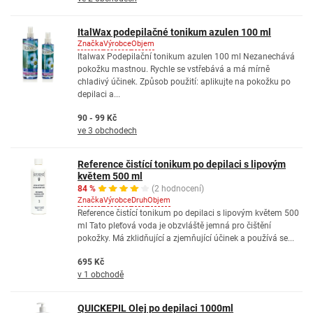
ItalWax podepilačné tonikum azulen 100 ml
Značka
Výrobce
Objem
Italwax Podepilační tonikum azulen 100 ml Nezanechává
pokožku mastnou. Rychle se vstřebává a má mírně
chladivý účinek. Způsob použití: aplikujte na pokožku po
depilaci a...
90 - 99 Kč
ve 3 obchodech
Reference čistící tonikum po depilaci s lipovým
květem 500 ml
84 %
(2 hodnocení)
Značka
Výrobce
Druh
Objem
Reference čistící tonikum po depilaci s lipovým květem 500
ml Tato pleťová voda je obzvláště jemná pro čištění
pokožky. Má zklidňující a zjemňující účinek a používá se...
695 Kč
v 1 obchodě
QUICKEPIL Olej po depilaci 1000ml