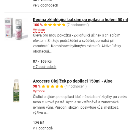
30 - 100 Kč
ve 3 obchodech
Regina zklidňující balzám po epilaci a holení 50 ml
100 %
(7 hodnocení)
Výrobce
Úleva pro mou pokožku - Zklidňující účinek s chladícím
efektem: Snižuje podráždění a svědění, pomáhá při
zarudnutí - Kombinace bylinných extraktů: Aktivní látky
obohacují...
87 - 169 Kč
v 7 obchodech
Arcocere Olejíček po depilaci 150ml - Aloe
98 %
(4 hodnocení)
Výrobce
Čistící olejíček po depilaci ideálně odstraní zbytky po vosku
nebo cukrové pastě. Rychle se vstřebává a zanechává
jemnou vůni. Přírodní složení poskytuje kůži měkkost,
výživu a...
129 Kč
v 1 obchodě