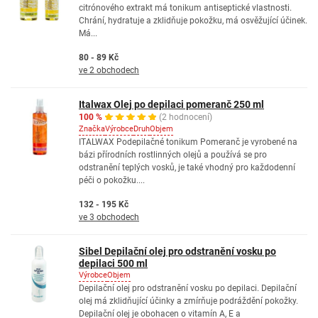
citrónového extrakt má tonikum antiseptické vlastnosti.
Chrání, hydratuje a zklidňuje pokožku, má osvěžující účinek.
Má...
80 - 89 Kč
ve 2 obchodech
Italwax Olej po depilaci pomeranč 250 ml
100 %
(2 hodnocení)
Značka
Výrobce
Druh
Objem
ITALWAX Podepilačné tonikum Pomeranč je vyrobené na
bázi přírodních rostlinných olejů a používá se pro
odstranění teplých vosků, je také vhodný pro každodenní
péči o pokožku....
132 - 195 Kč
ve 3 obchodech
Sibel Depilační olej pro odstranění vosku po
depilaci 500 ml
Výrobce
Objem
Depilační olej pro odstranění vosku po depilaci. Depilační
olej má zklidňující účinky a zmírňuje podráždění pokožky.
Depilační olej je obohacen o vitamín A, E a