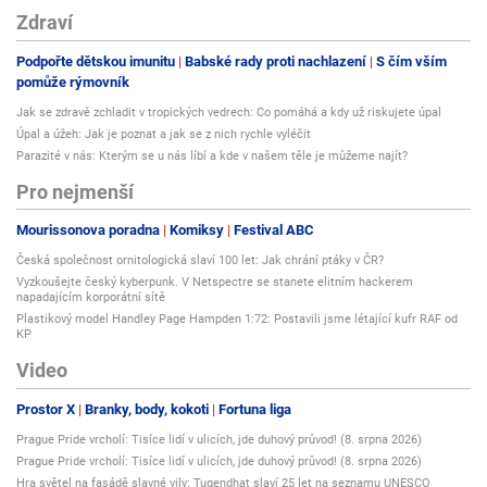
Zdraví
Podpořte dětskou imunitu
Babské rady proti nachlazení
S čím vším
pomůže rýmovník
Jak se zdravě zchladit v tropických vedrech: Co pomáhá a kdy už riskujete úpal
Úpal a úžeh: Jak je poznat a jak se z nich rychle vyléčit
Parazité v nás: Kterým se u nás líbí a kde v našem těle je můžeme najít?
Pro nejmenší
Mourissonova poradna
Komiksy
Festival ABC
Česká společnost ornitologická slaví 100 let: Jak chrání ptáky v ČR?
Vyzkoušejte český kyberpunk. V Netspectre se stanete elitním hackerem
napadajícím korporátní sítě
Plastikový model Handley Page Hampden 1:72: Postavili jsme létající kufr RAF od
KP
Video
Prostor X
Branky, body, kokoti
Fortuna liga
Prague Pride vrcholí: Tisíce lidí v ulicích, jde duhový průvod! (8. srpna 2026)
Prague Pride vrcholí: Tisíce lidí v ulicích, jde duhový průvod! (8. srpna 2026)
Hra světel na fasádě slavné vily: Tugendhat slaví 25 let na seznamu UNESCO