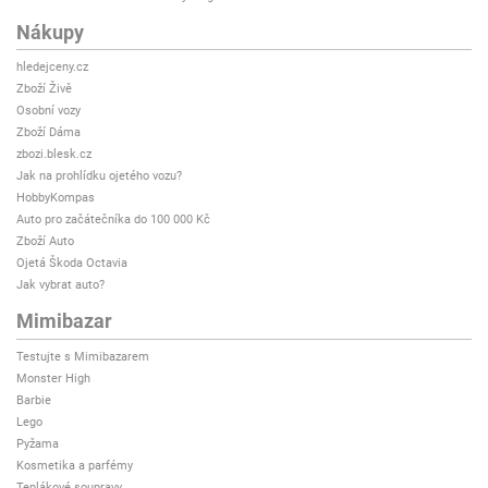
Nákupy
hledejceny.cz
Zboží Živě
Osobní vozy
Zboží Dáma
zbozi.blesk.cz
Jak na prohlídku ojetého vozu?
HobbyKompas
Auto pro začátečníka do 100 000 Kč
Zboží Auto
Ojetá Škoda Octavia
Jak vybrat auto?
Mimibazar
Testujte s Mimibazarem
Monster High
Barbie
Lego
Pyžama
Kosmetika a parfémy
Teplákové soupravy