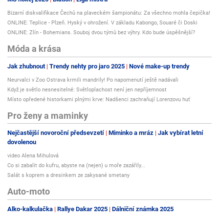
Bizarní diskvalifikace Čechů na plaveckém šampionátu: Za všechno mohla čepička!
ONLINE: Teplice - Plzeň. Hyský v ohrožení. V základu Kabongo, Souaré či Doski
ONLINE: Zlín - Bohemians. Souboj dvou týmů bez výhry. Kdo bude úspěšnější?
Móda a krása
Jak zhubnout
Trendy nehty pro jaro 2025
Nové make-up trendy
Neurvalci v Zoo Ostrava krmili mandrily! Po napomenutí ještě nadávali
Když je světlo nesnesitelné: Světloplachost není jen nepříjemnost
Místo opředené historkami plnými krve: Nadšenci zachraňují Lorenzovu huť
Pro ženy a maminky
Nejčastější novoroční předsevzetí
Miminko a mráz
Jak vybírat letní
dovolenou
video Alena Mihulová
Co si zabalit do kufru, abyste na (nejen) u moře zazářily...
Salát s koprem a dresinkem ze zakysané smetany
Auto-moto
Alko-kalkulačka
Rallye Dakar 2025
Dálniční známka 2025