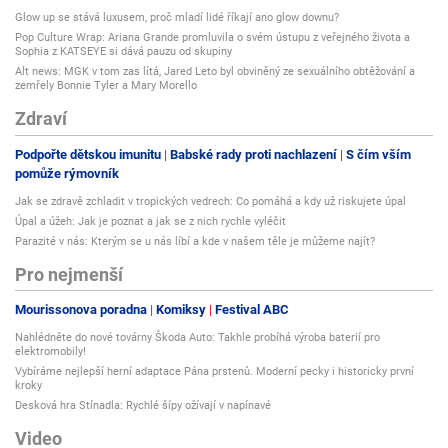
Glow up se stává luxusem, proč mladí lidé říkají ano glow downu?
Pop Culture Wrap: Ariana Grande promluvila o svém ústupu z veřejného života a
Sophia z KATSEYE si dává pauzu od skupiny
Alt news: MGK v tom zas lítá, Jared Leto byl obviněný ze sexuálního obtěžování a
zemřely Bonnie Tyler a Mary Morello
Zdraví
Podpořte dětskou imunitu
Babské rady proti nachlazení
S čím vším
pomůže rýmovník
Jak se zdravě zchladit v tropických vedrech: Co pomáhá a kdy už riskujete úpal
Úpal a úžeh: Jak je poznat a jak se z nich rychle vyléčit
Parazité v nás: Kterým se u nás líbí a kde v našem těle je můžeme najít?
Pro nejmenší
Mourissonova poradna
Komiksy
Festival ABC
Nahlédněte do nové továrny Škoda Auto: Takhle probíhá výroba baterií pro
elektromobily!
Vybíráme nejlepší herní adaptace Pána prstenů. Moderní pecky i historicky první
kroky
Desková hra Stínadla: Rychlé šípy ožívají v napínavé
Video