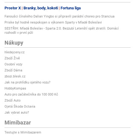
Prostor X
Branky, body, kokoti
Fortuna liga
Fanoušci čínského Dalian Yingbo si připravili parádní choreo pro Stanciua
Priske byl hodně nespokojen s výkonem Sparty v Mladé Boleslavi
SESTŘIH: Mladá Boleslav - Sparta 2:0. Bezzubí Letenští opět ztratili. Domácí
rozhodli v první půli
Nákupy
hledejceny.cz
Zboží Živě
Osobní vozy
Zboží Dáma
zbozi.blesk.cz
Jak na prohlídku ojetého vozu?
HobbyKompas
Auto pro začátečníka do 100 000 Kč
Zboží Auto
Ojetá Škoda Octavia
Jak vybrat auto?
Mimibazar
Testujte s Mimibazarem