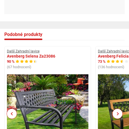
Podobné produkty
Další Zahradní lavice
Další Zahradní lavic
Avenberg Selena Za23086
Avenberg Felici
90 %
73 %
(67 hodnocení)
(136 hodnocení)
Previous
Next