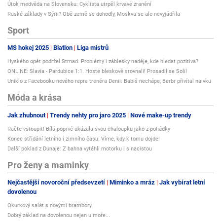
Útok medvěda na Slovensku: Cyklista utrpěl krvavé zranění
Ruské základy v Sýrii? Obě země se dohodly, Moskva se ale nevyjádřila
Sport
MS hokej 2025
Biatlon
Liga mistrů
Hyského opět podržel Strnad. Problémy i záblesky naděje, kde hledat pozitiva?
ONLINE: Slavia - Pardubice 1:1. Hosté bleskově srovnali! Prosadil se Solil
Uniklo z Facebooku nového repre trenéra Denii: Babiš nechápe, Berbr přivítal naivku
Móda a krása
Jak zhubnout
Trendy nehty pro jaro 2025
Nové make-up trendy
Račte vstoupit! Bílá poprvé ukázala svou chaloupku jako z pohádky
Konec střídání letního i zimního času: Víme, kdy k tomu dojde!
Další poklad z Dunaje: Z bahna vytáhli motorku i s nacistou
Pro ženy a maminky
Nejčastější novoroční předsevzetí
Miminko a mráz
Jak vybírat letní
dovolenou
Okurkový salát s novými brambory
Dobrý základ na dovolenou nejen u moře...