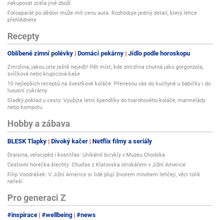
nakupovat zcela jiné zboží
Fotoaparát po dědovi může mít cenu auta. Rozhoduje jediný detail, který lehce
přehlédnete
Recepty
Oblíbené zimní polévky
Domácí pekárny
Jídlo podle horoskopu
Zmrzlina, jakou jste ještě nejedli! Pět míst, kde zmrzlina chutná jako gorgonzola,
svíčková nebo krupicová kaše
10 nejlepších receptů na švestkové koláče: Přenesou vás do kuchyně u babičky i do
luxusní cukrárny
Sladký poklad u cesty: Využijte letní špendlíky do tvarohového koláče, marmelády
nebo kompotu
Hobby a zábava
BLESK Tlapky
Divoký kačer
Netflix filmy a seriály
Draisina, velocipéd i kostitřas: Unikátní bicykly v Muzeu Chodska
Cestovní horečka šlechty: Chuďas z Klatovska otrokářem v Jižní Americe
Filip Vondrášek: V Jižní Americe si lidé plují životem mnohem lehčeji, věci tolik
neřeší
Pro generaci Z
#inspirace
#wellbeing
#news