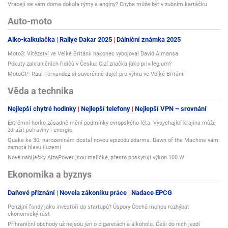
Vracejí se vám doma dokola rýmy a angíny? Chyba může být v zubním kartáčku
Auto-moto
Alko-kalkulačka
Rallye Dakar 2025
Dálniční známka 2025
Moto3: Vítězství ve Velké Británii nakonec vybojoval David Almansa
Pokuty zahraničních řidičů v Česku: Cizí značka jako privilegium?
MotoGP: Raul Fernandez si suverénně dojel pro výhru ve Velké Británii
Věda a technika
Nejlepší chytré hodinky
Nejlepší telefony
Nejlepší VPN – srovnání
Extrémní horko zásadně mění podmínky evropského léta. Vysychající krajina může
zdražit potraviny i energie
Quake ke 30. narozeninám dostal novou epizodu zdarma. Dawn of the Machine vám
zamotá hlavu iluzemi
Nové nabíječky AlzaPower jsou maličké, přesto poskytují výkon 100 W
Ekonomika a byznys
Daňové přiznání
Novela zákoníku práce
Nadace EPCG
Penzijní fondy jako investoři do startupů? Úspory Čechů mohou rozhýbat
ekonomický růst
Příhraniční obchody už nejsou jen o cigaretách a alkoholu. Češi do nich jezdí