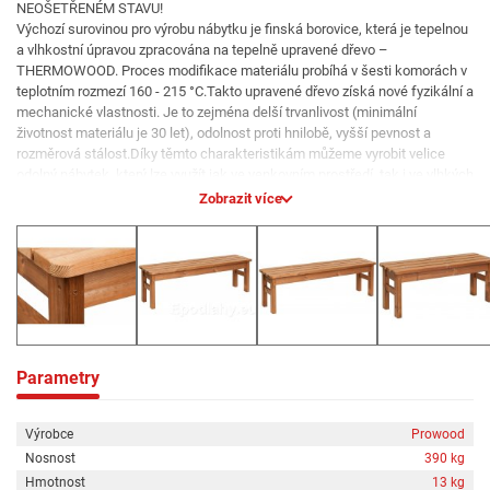
NEOŠETŘENÉM STAVU!
Výchozí surovinou pro výrobu nábytku je finská borovice, která je tepelnou
a vlhkostní úpravou zpracována na tepelně upravené dřevo –
THERMOWOOD. Proces modifikace materiálu probíhá v šesti komorách v
teplotním rozmezí 160 - 215 °C.Takto upravené dřevo získá nové fyzikální a
mechanické vlastnosti. Je to zejména delší trvanlivost (minimální
životnost materiálu je 30 let), odolnost proti hnilobě, vyšší pevnost a
rozměrová stálost.Díky těmto charakteristikám můžeme vyrobit velice
odolný nábytek, který lze využít jak ve venkovním prostředí, tak i ve vlhkých
vnitřních provozech jako jsou bazény, sauny, wellness a podobně.Pokud
Zobrazit více
přijmete přirozené stárnutí dřeva, které se projevuje jeho šednutím,
nemusíte naše výrobky dále ošetřovat žádnými nátěry.Další výhodou je
vysoká variabilita. Dle finančních či prostorových možností si sami můžete
zvolit jak bude vypadat Vaše zahradní sestava.Produkty jsou vyrobeny a
zabaleny tak, aby jste je mohli jednoduše přepravit a sami smontovat dle
přiložených montážních návodů.Výrobky jsou naprosto ekologické a
nezanechávají žádné negativní dopady na životní prostředí.
Parametry
Rozměry materiálu na konstrukci zahradního dřevěného nábytku:
Konstrukční a nosné prvky - hranol 42 x 68 mm. Obvodové a vzpěrné prvky
Výrobce
Prowood
( opěrné u lavic ) - prkna 26 x 117 mm. Vrchní desky stolů , opěrné a
Nosnost
390 kg
dosedací plochy - prkna 26 x 92 mm.
Hmotnost
13 kg