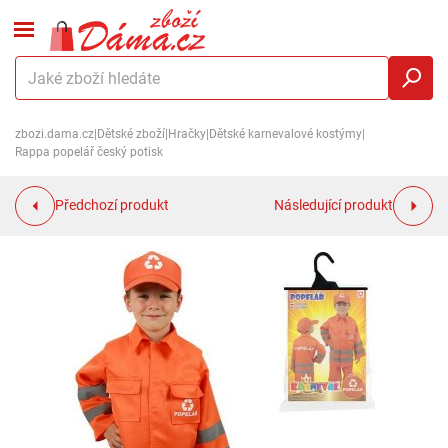
zbozi.dama.cz
|
Dětské zboží
|
Hračky
|
Dětské karnevalové kostýmy
|
Rappa popelář český potisk
Předchozí produkt
Následující produkt