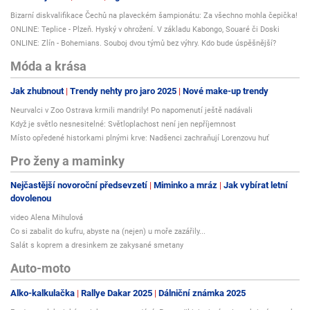
Bizarní diskvalifikace Čechů na plaveckém šampionátu: Za všechno mohla čepička!
ONLINE: Teplice - Plzeň. Hyský v ohrožení. V základu Kabongo, Souaré či Doski
ONLINE: Zlín - Bohemians. Souboj dvou týmů bez výhry. Kdo bude úspěšnější?
Móda a krása
Jak zhubnout
Trendy nehty pro jaro 2025
Nové make-up trendy
Neurvalci v Zoo Ostrava krmili mandrily! Po napomenutí ještě nadávali
Když je světlo nesnesitelné: Světloplachost není jen nepříjemnost
Místo opředené historkami plnými krve: Nadšenci zachraňují Lorenzovu huť
Pro ženy a maminky
Nejčastější novoroční předsevzetí
Miminko a mráz
Jak vybírat letní
dovolenou
video Alena Mihulová
Co si zabalit do kufru, abyste na (nejen) u moře zazářily...
Salát s koprem a dresinkem ze zakysané smetany
Auto-moto
Alko-kalkulačka
Rallye Dakar 2025
Dálniční známka 2025