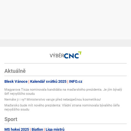
VÝBĚR
Aktuálně
Blesk Vánoce
Kalendář svátků 2025
INFO.cz
Magyarova Tisza nominovala kandidáta na maďarského prezidenta. Je jím bývalý
šéf nejvyššího soudu
Nemáte ji i vy? Ministerstvo varuje před nebezpečnou kosmetikou!
Maďarsko bude mít nového prezidenta: Vládní strana nominovala bývalého šéfa
nejvyššího soudu
Sport
MS hokej 2025
Biatlon
Liga mistrů