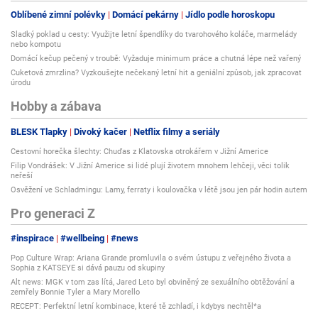
Oblíbené zimní polévky
Domácí pekárny
Jídlo podle horoskopu
Sladký poklad u cesty: Využijte letní špendlíky do tvarohového koláče, marmelády
nebo kompotu
Domácí kečup pečený v troubě: Vyžaduje minimum práce a chutná lépe než vařený
Cuketová zmrzlina? Vyzkoušejte nečekaný letní hit a geniální způsob, jak zpracovat
úrodu
Hobby a zábava
BLESK Tlapky
Divoký kačer
Netflix filmy a seriály
Cestovní horečka šlechty: Chuďas z Klatovska otrokářem v Jižní Americe
Filip Vondrášek: V Jižní Americe si lidé plují životem mnohem lehčeji, věci tolik
neřeší
Osvěžení ve Schladmingu: Lamy, ferraty i koulovačka v létě jsou jen pár hodin autem
Pro generaci Z
#inspirace
#wellbeing
#news
Pop Culture Wrap: Ariana Grande promluvila o svém ústupu z veřejného života a
Sophia z KATSEYE si dává pauzu od skupiny
Alt news: MGK v tom zas lítá, Jared Leto byl obviněný ze sexuálního obtěžování a
zemřely Bonnie Tyler a Mary Morello
RECEPT: Perfektní letní kombinace, které tě zchladí, i kdybys nechtěl*a