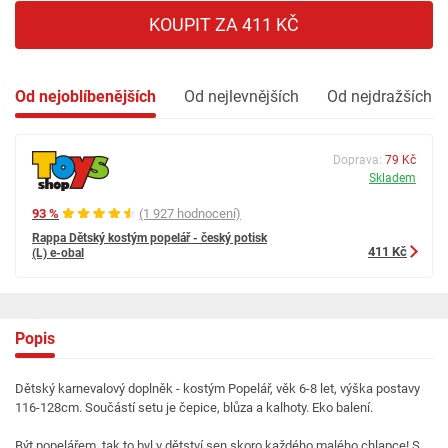
KOUPIT ZA 411 KČ
Od nejoblíbenějších
Od nejlevnějších
Od nejdražších
Doprava:
79 Kč
Skladem
93 %
(1 927 hodnocení)
Rappa Dětský kostým popelář - český potisk
411 Kč
(L) e-obal
Popis
Dětský karnevalový doplněk - kostým Popelář, věk 6-8 let, výška postavy
116-128cm. Součástí setu je čepice, blůza a kalhoty. Eko balení.
Být popelářem, tak to byl v dětství sen skoro každého malého chlapce! S