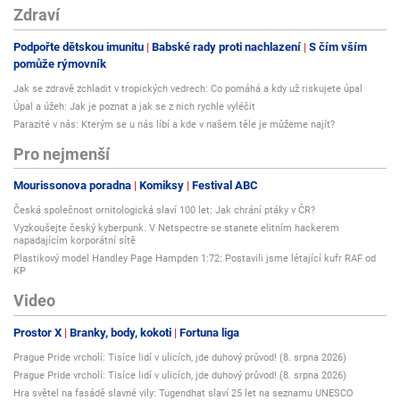
Zdraví
Podpořte dětskou imunitu
Babské rady proti nachlazení
S čím vším
pomůže rýmovník
Jak se zdravě zchladit v tropických vedrech: Co pomáhá a kdy už riskujete úpal
Úpal a úžeh: Jak je poznat a jak se z nich rychle vyléčit
Parazité v nás: Kterým se u nás líbí a kde v našem těle je můžeme najít?
Pro nejmenší
Mourissonova poradna
Komiksy
Festival ABC
Česká společnost ornitologická slaví 100 let: Jak chrání ptáky v ČR?
Vyzkoušejte český kyberpunk. V Netspectre se stanete elitním hackerem
napadajícím korporátní sítě
Plastikový model Handley Page Hampden 1:72: Postavili jsme létající kufr RAF od
KP
Video
Prostor X
Branky, body, kokoti
Fortuna liga
Prague Pride vrcholí: Tisíce lidí v ulicích, jde duhový průvod! (8. srpna 2026)
Prague Pride vrcholí: Tisíce lidí v ulicích, jde duhový průvod! (8. srpna 2026)
Hra světel na fasádě slavné vily: Tugendhat slaví 25 let na seznamu UNESCO