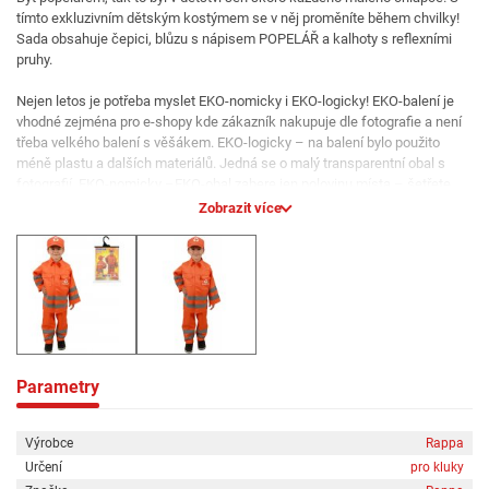
tímto exkluzivním dětským kostýmem se v něj proměníte během chvilky!
Sada obsahuje čepici, blůzu s nápisem POPELÁŘ a kalhoty s reflexními
pruhy.
Nejen letos je potřeba myslet EKO-nomicky i EKO-logicky! EKO-balení je
vhodné zejména pro e-shopy kde zákazník nakupuje dle fotografie a není
třeba velkého balení s věšákem. EKO-logicky – na balení bylo použito
méně plastu a dalších materiálů. Jedná se o malý transparentní obal s
fotografií. EKO-nomicky –EKO-obal zabere jen polovinu místa – šetřete
skladová místa s námi!
Zobrazit více
Karneval neboli masopust - v původním slova smyslu „opuštění masa"
(slovo karneval pochází nejspíš z italského carne levare, „dát pryč maso"),
tedy začátek postního období před Velikonocemi. Karnevalový rej začíná 6.
ledna a končí na Popeleční středu. Někdy to jsou poslední dny před
koncem karnevalu, kdy lidé organizují různé hlučné výstupy, zábavy a
parády, oblékají karnevalové kostýmy. Lidově též fašank. V současném
slova smyslu jde o taneční zábavy, hýření, lidové zábavy v maskách,
Parametry
maškarní bály.
Připravte se na karneval a pořiďte karnevalový kostým dětem již dříve, než
Výrobce
Rappa
karnevalové období začne. Karnevalový obleček jim bude zajisté slušet.
Určení
pro kluky