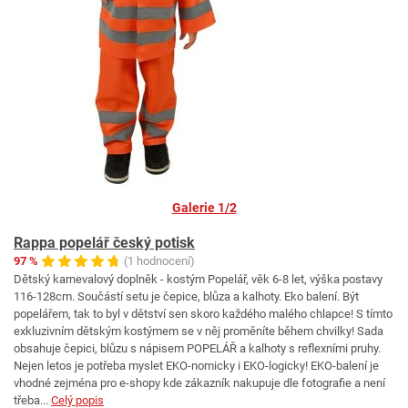
Galerie 1/2
Rappa popelář český potisk
97 %
(1 hodnocení)
Dětský karnevalový doplněk - kostým Popelář, věk 6-8 let, výška postavy
116-128cm. Součástí setu je čepice, blůza a kalhoty. Eko balení. Být
popelářem, tak to byl v dětství sen skoro každého malého chlapce! S tímto
exkluzivním dětským kostýmem se v něj proměníte během chvilky! Sada
obsahuje čepici, blůzu s nápisem POPELÁŘ a kalhoty s reflexními pruhy.
Nejen letos je potřeba myslet EKO-nomicky i EKO-logicky! EKO-balení je
vhodné zejména pro e-shopy kde zákazník nakupuje dle fotografie a není
třeba...
Celý popis