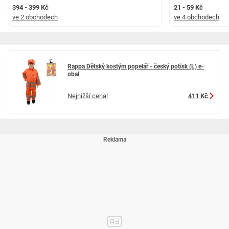
394 - 399 Kč
21 - 59 Kč
ve 2 obchodech
ve 4 obchodech
Rappa Dětský kostým popelář - český potisk (L) e-
obal
Nejnižší cena!
411 Kč