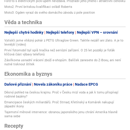
Ford to s elektrickým pick-upem nevzdává. Prozradil jeho jméno i atraktivní cenovku
Moto2: První britskou kvalifikaci ovládl Roberts
Moto3: Ogden vyrazí do svého domácího závodu z pole position
Věda a technika
Nejlepší chytré hodinky
Nejlepší telefony
Nejlepší VPN – srovnání
Vytiskli jsme vítězný pohár z PETG Ultraglow Green. Takhle nezáří ani zlato. A je to
levnější (video)
První fotomobil byl spíš hračka než seriózní zařízení. O 25 let později je foťák
klíčová část výbavy telefonů
Zásilkovna usnadní vrácení zboží e-shopům. Balíček zanesete do Z-Boxu, ani není
nutné tisknout štítek
Ekonomika a byznys
Daňové přiznání
Novela zákoníku práce
Nadace EPCG
Děsivý pohled na českou krajinu. Proč v Česku mizí voda a jak k tomu přispívají
rodinné bazény?
Emancipace českých miliardářů. Proč Strnad, Křetínský a Komárek nakupují
západní ikony
Tajemství měnové intervence: obranou japonského jenu chrání Amerika hlavně
sama sebe
Recepty