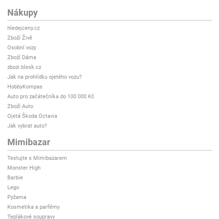
Nákupy
hledejceny.cz
Zboží Živě
Osobní vozy
Zboží Dáma
zbozi.blesk.cz
Jak na prohlídku ojetého vozu?
HobbyKompas
Auto pro začátečníka do 100 000 Kč
Zboží Auto
Ojetá Škoda Octavia
Jak vybrat auto?
Mimibazar
Testujte s Mimibazarem
Monster High
Barbie
Lego
Pyžama
Kosmetika a parfémy
Teplákové soupravy