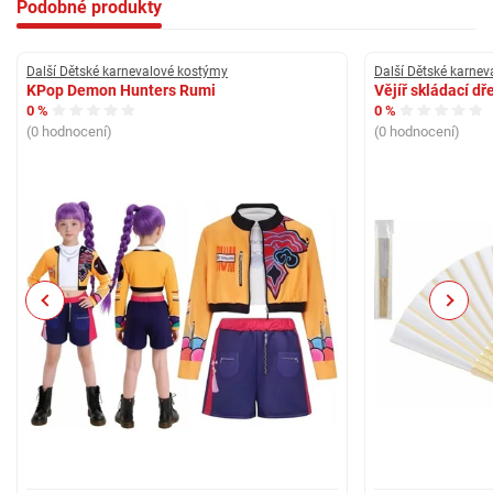
Podobné produkty
Další Dětské karnevalové kostýmy
Další Dětské karne
KPop Demon Hunters Rumi
Vějíř skládací d
0 %
0 %
(0 hodnocení)
(0 hodnocení)
Previous
Next