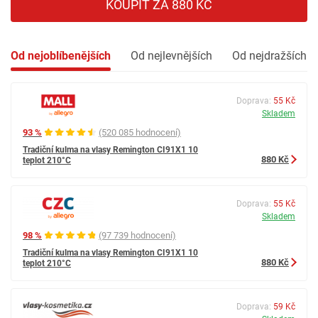
KOUPIT ZA 880 KČ
Od nejoblíbenějších
Od nejlevnějších
Od nejdražších
Doprava:
55 Kč
Skladem
93 %
(520 085 hodnocení)
Tradiční kulma na vlasy Remington CI91X1 10
880 Kč
teplot 210°C
Doprava:
55 Kč
Skladem
98 %
(97 739 hodnocení)
Tradiční kulma na vlasy Remington CI91X1 10
880 Kč
teplot 210°C
Doprava:
59 Kč