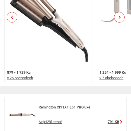
Previous
Next
879 - 1 729 Kč
1 254 - 1 999 Kč
v 26 obchodech
v 7 obchodech
Remington CI91X1 E51 PROluxe
Nejnižší cena!
791 Kč