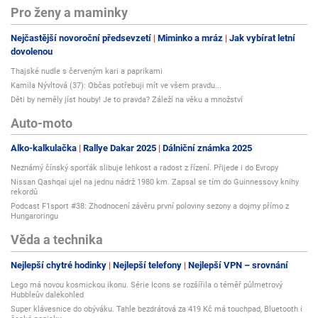
Pro ženy a maminky
Nejčastější novoroční předsevzetí
Miminko a mráz
Jak vybírat letní
dovolenou
Thajské nudle s červeným kari a paprikami
Kamila Nývltová (37): Občas potřebuji mít ve všem pravdu...
Děti by neměly jíst houby! Je to pravda? Záleží na věku a množství
Auto-moto
Alko-kalkulačka
Rallye Dakar 2025
Dálniční známka 2025
Neznámý čínský sporťák slibuje lehkost a radost z řízení. Přijede i do Evropy
Nissan Qashqai ujel na jednu nádrž 1980 km. Zapsal se tím do Guinnessovy knihy
rekordů
Podcast F1sport #38: Zhodnocení závěru první poloviny sezony a dojmy přímo z
Hungaroringu
Věda a technika
Nejlepší chytré hodinky
Nejlepší telefony
Nejlepší VPN – srovnání
Lego má novou kosmickou ikonu. Série Icons se rozšířila o téměř půlmetrový
Hubbleův dalekohled
Super klávesnice do obýváku. Tahle bezdrátová za 419 Kč má touchpad, Bluetooth i