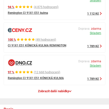
Skladem
94 %
(4 875 hodnocení)
Remington CI 91X1 E51 kulma
1 112 Kč
Doprava:
zdarma
Skladem
100 %
(49 hodnocení)
CI 91X1 E51 KÓNICKÁ KULMA REMINGTON
1 789 Kč
Doprava:
zdarma
Skladem
97 %
(12 668 hodnocení)
Remington CI 91X1 E51 KÓNICKÁ KULMA
1 789 Kč
Zobrazit další nabídky