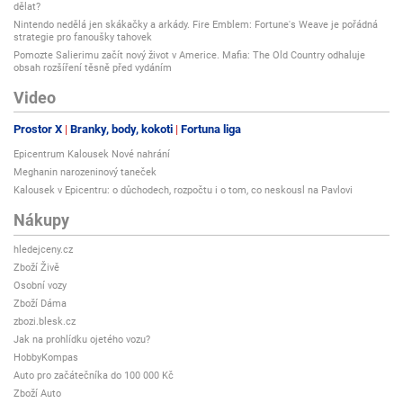
dělat?
Nintendo nedělá jen skákačky a arkády. Fire Emblem: Fortune's Weave je pořádná
strategie pro fanoušky tahovek
Pomozte Salierimu začít nový život v Americe. Mafia: The Old Country odhaluje
obsah rozšíření těsně před vydáním
Video
Prostor X
Branky, body, kokoti
Fortuna liga
Epicentrum Kalousek Nové nahrání
Meghanin narozeninový taneček
Kalousek v Epicentru: o důchodech, rozpočtu i o tom, co neskousl na Pavlovi
Nákupy
hledejceny.cz
Zboží Živě
Osobní vozy
Zboží Dáma
zbozi.blesk.cz
Jak na prohlídku ojetého vozu?
HobbyKompas
Auto pro začátečníka do 100 000 Kč
Zboží Auto