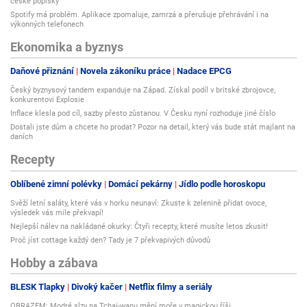
české popisky
Spotify má problém. Aplikace zpomaluje, zamrzá a přerušuje přehrávání i na
výkonných telefonech
Ekonomika a byznys
Daňové přiznání
Novela zákoníku práce
Nadace EPCG
Český byznysový tandem expanduje na Západ. Získal podíl v britské zbrojovce,
konkurentovi Explosie
Inflace klesla pod cíl, sazby přesto zůstanou. V Česku nyní rozhoduje jiné číslo
Dostali jste dům a chcete ho prodat? Pozor na detail, který vás bude stát majlant na
daních
Recepty
Oblíbené zimní polévky
Domácí pekárny
Jídlo podle horoskopu
Svěží letní saláty, které vás v horku neunaví: Zkuste k zelenině přidat ovoce,
výsledek vás mile překvapí!
Nejlepší nálev na nakládané okurky: Čtyři recepty, které musíte letos zkusit!
Proč jíst cottage každý den? Tady je 7 překvapivých důvodů
Hobby a zábava
BLESK Tlapky
Divoký kačer
Netflix filmy a seriály
OBRAZEM: Modré slzy na Tchaj-wanu mění moře v magickou říši