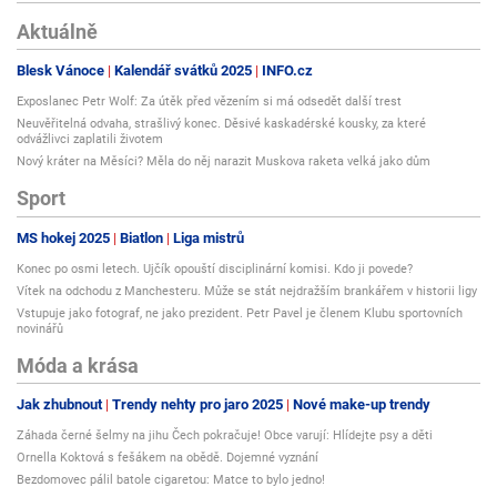
Aktuálně
Blesk Vánoce
Kalendář svátků 2025
INFO.cz
Exposlanec Petr Wolf: Za útěk před vězením si má odsedět další trest
Neuvěřitelná odvaha, strašlivý konec. Děsivé kaskadérské kousky, za které
odvážlivci zaplatili životem
Nový kráter na Měsíci? Měla do něj narazit Muskova raketa velká jako dům
Sport
MS hokej 2025
Biatlon
Liga mistrů
Konec po osmi letech. Ujčík opouští disciplinární komisi. Kdo ji povede?
Vítek na odchodu z Manchesteru. Může se stát nejdražším brankářem v historii ligy
Vstupuje jako fotograf, ne jako prezident. Petr Pavel je členem Klubu sportovních
novinářů
Móda a krása
Jak zhubnout
Trendy nehty pro jaro 2025
Nové make-up trendy
Záhada černé šelmy na jihu Čech pokračuje! Obce varují: Hlídejte psy a děti
Ornella Koktová s fešákem na obědě. Dojemné vyznání
Bezdomovec pálil batole cigaretou: Matce to bylo jedno!