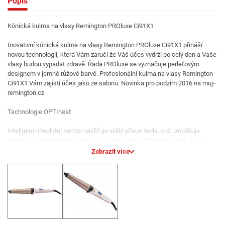
Popis
Kónická kulma na vlasy Remington PROluxe Ci91X1
Inovativní kónická kulma na vlasy Remington PROluxe Ci91X1 přináší
novou technologii, která Vám zaručí že Váš účes vydrží po celý den a Vaše
vlasy budou vypadat zdravě. Řada PROluxe se vyznačuje perleťovým
designem v jemné růžové barvě. Profesionální kulma na vlasy Remington
Ci91X1 Vám zajistí účes jako ze salonu. Novinka pro podzim 2016 na muj-
remington.cz
Technologie OPTIheat
Inteligentní teplotní senzor zajišťuje stálý přísun tepla, což umožňuje
dosáhnout déle trvajícího stylingu. Technologie OPTIheat zajistí, že váš
účes vydrží celý den a dodá vašim vlasům zdravý a krásný vzhled.
Zobrazit více
Technologie OPTIheat poskytuje teplo tam, kde je to nejvíce potřeba.
Zaměřuje více tepla do silnějších částí vlasů, blíže ke kořínkům, a méně
tepla ke konečkům vlasů.
Povrch Grip-Tech
Barel kulmy na vlasy Remington PROluxe Ci9132 je potažen unikátním