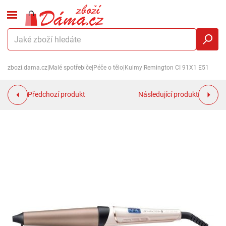
zbozi.dama.cz
|
Malé spotřebiče
|
Péče o tělo
|
Kulmy
|
Remington CI 91X1 E51
Předchozí produkt
Následující produkt