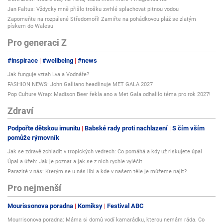
Jan Faltus: Vždycky mně přišlo trošku zvrhlé splachovat pitnou vodou
Zapomeňte na rozpálené Středomoří! Zamiřte na pohádkovou pláž se zlatým
pískem do Walesu
Pro generaci Z
#inspirace
#wellbeing
#news
Jak funguje vztah Lva a Vodnáře?
FASHION NEWS: John Galliano headlinuje MET GALA 2027
Pop Culture Wrap: Madison Beer řekla ano a Met Gala odhalilo téma pro rok 2027!
Zdraví
Podpořte dětskou imunitu
Babské rady proti nachlazení
S čím vším
pomůže rýmovník
Jak se zdravě zchladit v tropických vedrech: Co pomáhá a kdy už riskujete úpal
Úpal a úžeh: Jak je poznat a jak se z nich rychle vyléčit
Parazité v nás: Kterým se u nás líbí a kde v našem těle je můžeme najít?
Pro nejmenší
Mourissonova poradna
Komiksy
Festival ABC
Mourrisonova poradna: Máma si domů vodí kamarádku, kterou nemám ráda. Co