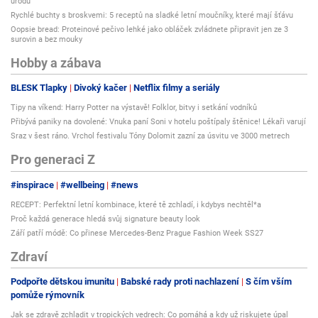
úrodu
Rychlé buchty s broskvemi: 5 receptů na sladké letní moučníky, které mají šťávu
Oopsie bread: Proteinové pečivo lehké jako obláček zvládnete připravit jen ze 3
surovin a bez mouky
Hobby a zábava
BLESK Tlapky
Divoký kačer
Netflix filmy a seriály
Tipy na víkend: Harry Potter na výstavě! Folklor, bitvy i setkání vodníků
Přibývá paniky na dovolené: Vnuka paní Soni v hotelu poštípaly štěnice! Lékaři varují
Sraz v šest ráno. Vrchol festivalu Tóny Dolomit zazní za úsvitu ve 3000 metrech
Pro generaci Z
#inspirace
#wellbeing
#news
RECEPT: Perfektní letní kombinace, které tě zchladí, i kdybys nechtěl*a
Proč každá generace hledá svůj signature beauty look
Září patří módě: Co přinese Mercedes-Benz Prague Fashion Week SS27
Zdraví
Podpořte dětskou imunitu
Babské rady proti nachlazení
S čím vším
pomůže rýmovník
Jak se zdravě zchladit v tropických vedrech: Co pomáhá a kdy už riskujete úpal