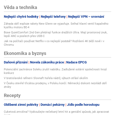
Věda a technika
Nejlepší chytré hodinky
Nejlepší telefony
Nejlepší VPN – srovnání
Záhada obří exploze rakety New Glenn se vyjasňuje. Selhal hlavní ventil kapalného
kyslíku motoru BE-4
Bose QuietComfort 2nd Gen přebírají funkce dražších Ultra. Mají prostorový zvuk,
lepší ANC a poslech přes USB-C
Jak na počítači používat Netflix v co nejlepší podobě? Rozlišení 4K běží nově i v
Chromu
Ekonomika a byznys
Daňové přiznání
Novela zákoníku práce
Nadace EPCG
Potenciální zachránce Soleku zrušil nabídku. Zadlužené solární společnosti hrozí
konkurz
V bratislavské rafinerii Slovnaft hořela nádrž, výbuch otřásl okolím
V Česku otevřel třicátou prodejnu, v Polsku končí. Německý diskont nezvládl obří
ztráty
Recepty
Oblíbené zimní polévky
Domácí pekárny
Jídlo podle horoskopu
Cuketová zmrzlina? Vyzkoušejte nečekaný letní hit a geniální způsob, jak zpracovat