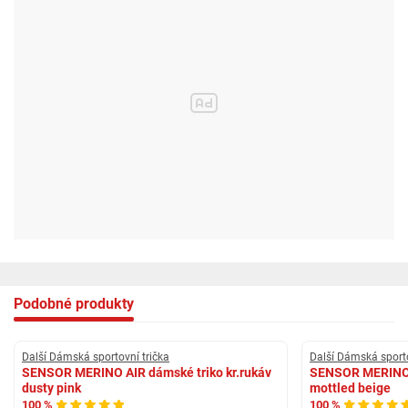
Vrstva
První
Délka rukávu
Krátký
Provedení trika
Volný střih bez potisku
Střih
Regular Fit
Podobné produkty
Další Dámská sportovní trička
Další Dámská sporto
SENSOR MERINO AIR dámské triko kr.rukáv
SENSOR MERINO L
dusty pink
mottled beige
100 %
100 %