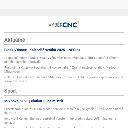
VÝBĚR
Aktuálně
Blesk Vánoce
Kalendář svátků 2025
INFO.cz
Propojení hudby a krásy. Beauty zóny vám dovolí vypadat a cítit se dobře i během
několikadenních festivalů
Pospíšil na Knížákově pohřbu: „Nikdy se nebál.“ Zmínil napjaté vztahy s Medou
Mládkovou
ONLINE: Poslední rozloučení s Milanem Knížákem (†86): Dojemné vzpomínky přátel
a záplava věnců
Sport
MS hokej 2025
Biatlon
Liga mistrů
Expert: Nad Kuchtou nikdo brečet nebude, Haraslín si jde vydělat. Proč Sparta nemá
na titul?
Ícko vtáhl Konečného do přestřelky! Vystřelím ho přední rukou, věří influencer v
senzaci