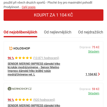
použití při všech druzích sportů - Ploché švy pro maximální pohodlí
Prodyšnost...
Celý popis
KOUPIT ZA 1 104 KČ
Od nejoblíbenějších
Od nejlevnějších
Od nejdražších
Doprava:
75 Kč
Skladem
96 %
(13 871 hodnocení)
SENSOR MERINO IMPRESS dámské triko
kr.rukáv modrá/universe - Sensor Merino
Impress dámské triko krátký rukáv
1 104 Kč
modrá/Universe vel. L
Doprava:
59 Kč
Skladem
96 %
(920 hodnocení)
SENSOR MERINO IMPRESS dámské triko