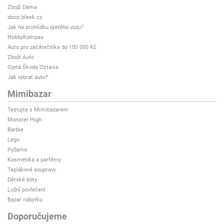
Zboží Dáma
zbozi.blesk.cz
Jak na prohlídku ojetého vozu?
HobbyKompas
Auto pro začátečníka do 100 000 Kč
Zboží Auto
Ojetá Škoda Octavia
Jak vybrat auto?
Mimibazar
Testujte s Mimibazarem
Monster High
Barbie
Lego
Pyžama
Kosmetika a parfémy
Teplákové soupravy
Dětské boty
Ložní povlečení
Bazar nábytku
Doporučujeme