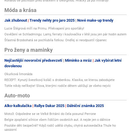
Ronaldo se pochlubil před sňatkem s Georginou: Hračky za půl miliardy!
Móda a krása
Jak zhubnout
Trendy nehty pro jaro 2025
Nové make-up trendy
Lucie Šlégrová míří na Primu. Překvapení pro sporťáky!
Osvěžení ve Schladmingu: Lamy, ferraty i koulovačka v létě jsou jen pár hodin autem
Šťastná Brzobohatá se pochlubila fotkou: Ondřej si neodpustil rýpanec
Pro ženy a maminky
Nejčastější novoroční předsevzetí
Miminko a mráz
Jak vybírat letní
dovolenou
Okurková limonáda
RECEPT: Kynutý švestkový koláč s drobenkou. Klasika, se kterou zabodujete
Tohle nikdy neříkejte! Slova, kterými rodiče dětem ubližují ze všeho nejvíc
Auto-moto
Alko-kalkulačka
Rallye Dakar 2025
Dálniční známka 2025
Moto3: Odpoledne se ve Velké Británii do čela posunul Perrone
Belgie zpoplatní silnice všem řidičům osobních aut. A nejde jen o dálnice
Poutáte děti bezpečně? Když rodič udělá chybu, chytrá autosedačka Thule ho
upozorní