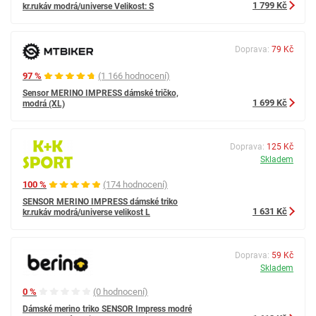
1 799 Kč
kr.rukáv modrá/universe Velikost: S
Doprava:
79 Kč
97 %
(1 166 hodnocení)
Sensor MERINO IMPRESS dámské tričko,
1 699 Kč
modrá (XL)
Doprava:
125 Kč
Skladem
100 %
(174 hodnocení)
SENSOR MERINO IMPRESS dámské triko
1 631 Kč
kr.rukáv modrá/universe velikost L
Doprava:
59 Kč
Skladem
0 %
(0 hodnocení)
Dámské merino triko SENSOR Impress modré