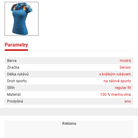
- Ploché švy pro maximální pohodlí
Prodyšnost
Prodyšné
Hřejivost
Medium
Parametry
Rychlost schnutí
Vysoká
Barva
modrá
Značka
Sensor
Gramáž - kategorie
Délka rukávů
s krátkým rukávem
Medium
Druh sportu
na sálové sporty
Vlastnosti materiálu
Střih
regular fit
ANTI-ODOUR, BREATHES, MERINO, SOFT, UPF 25+
Materiál
100 % merino vlna
Prodyšná
ano
Gramáž materiálu
160
Materiálová řada
Merino Impress: MID weight, 100% MERINO