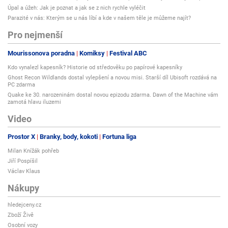
Úpal a úžeh: Jak je poznat a jak se z nich rychle vyléčit
Parazité v nás: Kterým se u nás líbí a kde v našem těle je můžeme najít?
Pro nejmenší
Mourissonova poradna
Komiksy
Festival ABC
Kdo vynalezl kapesník? Historie od středověku po papírové kapesníky
Ghost Recon Wildlands dostal vylepšení a novou misi. Starší díl Ubisoft rozdává na
PC zdarma
Quake ke 30. narozeninám dostal novou epizodu zdarma. Dawn of the Machine vám
zamotá hlavu iluzemi
Video
Prostor X
Branky, body, kokoti
Fortuna liga
Milan Knížák pohřeb
Jiří Pospíšil
Václav Klaus
Nákupy
hledejceny.cz
Zboží Živě
Osobní vozy