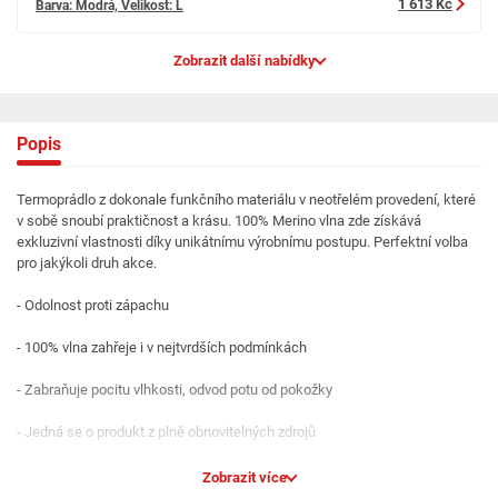
1 613 Kč
Barva: Modrá, Velikost: L
Zobrazit další nabídky
Popis
Termoprádlo z dokonale funkčního materiálu v neotřelém provedení, které
v sobě snoubí praktičnost a krásu. 100% Merino vlna zde získává
exkluzivní vlastnosti díky unikátnímu výrobnímu postupu. Perfektní volba
pro jakýkoli druh akce.
- Odolnost proti zápachu
- 100% vlna zahřeje i v nejtvrdších podmínkách
- Zabraňuje pocitu vlhkosti, odvod potu od pokožky
- Jedná se o produkt z plně obnovitelných zdrojů
- Pro celoroční použití při všech druzích sportů
Zobrazit více