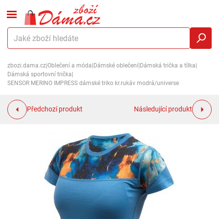
zbozi.dama.cz
|
Oblečení a móda
|
Dámské oblečení
|
Dámská trička a tílka
|
Dámská sportovní trička
|
SENSOR MERINO IMPRESS dámské triko kr.rukáv modrá/universe
Předchozí produkt
Následující produkt