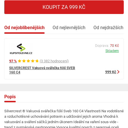
KOUPIT ZA 999 KČ
Od nejoblíbenějších
Od nejlevnějších
Od nejdražších
Doprava:
70 Kč
Skladem
97 %
(3 382 hodnocení)
SILVERCREST Vakuová svářečka fólií SVEB
999 Kč
160 C4
Popis
Silvercrest ® Vakuová svářečka fólií Sveb 160 C4 Vlastnosti Na vodotěsné
a vzduchotěsné uchovávání potravin a udržování jejich aroma Vhodná k
vakuování a sváření sáčků jedním úkonem Ideální na vaření sous-vide -
trend z gurmánské gastronomie Vysoce kvalitní povrch z nerezové oceli