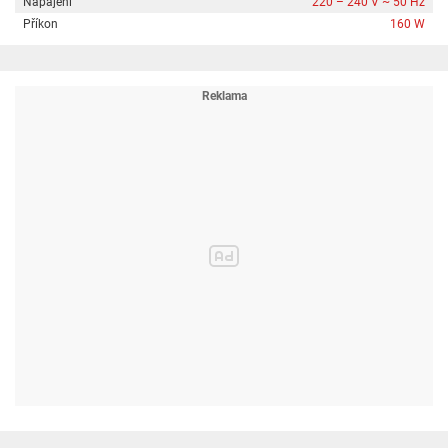
Napájení
220 – 240 V ~ 50 Hz
Příkon
160 W