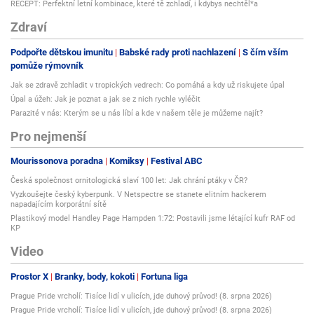
RECEPT: Perfektní letní kombinace, které tě zchladí, i kdybys nechtěl*a
Zdraví
Podpořte dětskou imunitu
Babské rady proti nachlazení
S čím vším
pomůže rýmovník
Jak se zdravě zchladit v tropických vedrech: Co pomáhá a kdy už riskujete úpal
Úpal a úžeh: Jak je poznat a jak se z nich rychle vyléčit
Parazité v nás: Kterým se u nás líbí a kde v našem těle je můžeme najít?
Pro nejmenší
Mourissonova poradna
Komiksy
Festival ABC
Česká společnost ornitologická slaví 100 let: Jak chrání ptáky v ČR?
Vyzkoušejte český kyberpunk. V Netspectre se stanete elitním hackerem
napadajícím korporátní sítě
Plastikový model Handley Page Hampden 1:72: Postavili jsme létající kufr RAF od
KP
Video
Prostor X
Branky, body, kokoti
Fortuna liga
Prague Pride vrcholí: Tisíce lidí v ulicích, jde duhový průvod! (8. srpna 2026)
Prague Pride vrcholí: Tisíce lidí v ulicích, jde duhový průvod! (8. srpna 2026)