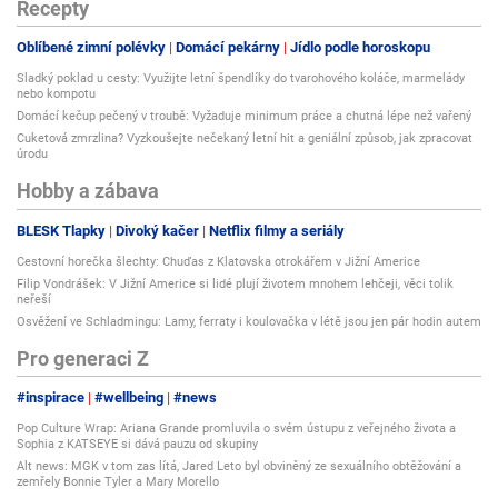
Recepty
Oblíbené zimní polévky
Domácí pekárny
Jídlo podle horoskopu
Sladký poklad u cesty: Využijte letní špendlíky do tvarohového koláče, marmelády
nebo kompotu
Domácí kečup pečený v troubě: Vyžaduje minimum práce a chutná lépe než vařený
Cuketová zmrzlina? Vyzkoušejte nečekaný letní hit a geniální způsob, jak zpracovat
úrodu
Hobby a zábava
BLESK Tlapky
Divoký kačer
Netflix filmy a seriály
Cestovní horečka šlechty: Chuďas z Klatovska otrokářem v Jižní Americe
Filip Vondrášek: V Jižní Americe si lidé plují životem mnohem lehčeji, věci tolik
neřeší
Osvěžení ve Schladmingu: Lamy, ferraty i koulovačka v létě jsou jen pár hodin autem
Pro generaci Z
#inspirace
#wellbeing
#news
Pop Culture Wrap: Ariana Grande promluvila o svém ústupu z veřejného života a
Sophia z KATSEYE si dává pauzu od skupiny
Alt news: MGK v tom zas lítá, Jared Leto byl obviněný ze sexuálního obtěžování a
zemřely Bonnie Tyler a Mary Morello