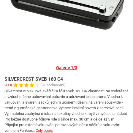
Galerie 1/3
SILVERCREST SVEB 160 C4
80 %
(81 hodnocení)
Silvercrest ® Vakuová svářečka fólií Sveb 160 C4 Vlastnosti Na vodotěsné
a vzduchotěsné uchovávání potravin a udržování jejich aroma Vhodná k
vakuování a sváření sáčků jedním úkonem Ideální na vaření sous-vide -
trend z gurmánské gastronomie Vysoce kvalitní povrch z nerezové oceli
Vyjímatelná záchytná miska na tekutiny vhodná k mytí v myčce na nádobí
Pro běžně dostupné fóliové role o šířce max. 30 cm a délce až 5 m
Přípojka pro externí vakuování potravinových dóz a sáčků s vakuovým
ventilem Funkce...
Celý popis