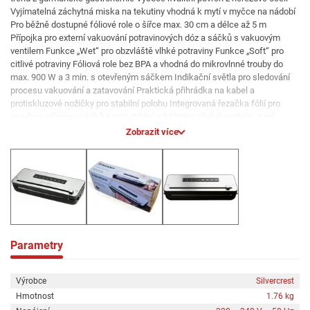
Vyjímatelná záchytná miska na tekutiny vhodná k mytí v myčce na nádobí
Pro běžně dostupné fóliové role o šířce max. 30 cm a délce až 5 m
Přípojka pro externí vakuování potravinových dóz a sáčků s vakuovým
ventilem Funkce „Wet“ pro obzvláště vlhké potraviny Funkce „Soft“ pro
citlivé potraviny Fóliová role bez BPA a vhodná do mikrovlnné trouby do
max. 900 W a 3 min. s otevřeným sáčkem Indikační světla pro sledování
procesu vakuování a zatavování Praktická přihrádka na kabel a
protiskluzové nožičky pro stabilní polohu Integrovaná řezačka fólií pro
snadnou přípravu sáčků Kompatibilní s běžným příslušenstvím; např.
značek Caso a Foodsaver Včetně náhradního těsnění; 3m fóliové role a 3
Zobrazit více
adaptérů vakuového ventilu Vlastnosti produktu tabletd Příkon: 160 W
Funkce: „Wet“ / „Soft“ Programy: bez uvedení Barva: stříbrná Rozměry:
zařízení: cca 40,6 x 15,9 x 9,4 cm fóliová role: cca 300 x 28 cm Hmotnost:
cca 1,76 kg Obsah balení: 1 kus
Parametry
Výrobce
Silvercrest
Hmotnost
1.76 kg