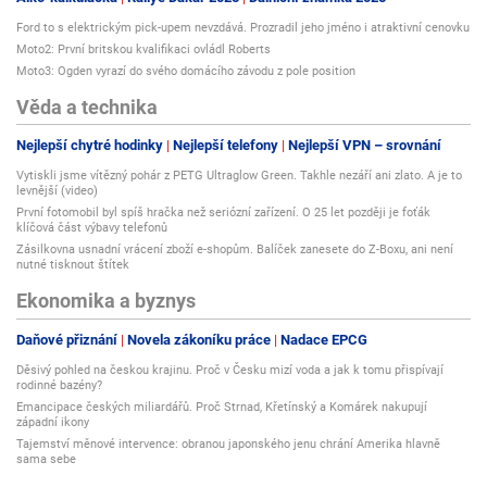
Ford to s elektrickým pick-upem nevzdává. Prozradil jeho jméno i atraktivní cenovku
Moto2: První britskou kvalifikaci ovládl Roberts
Moto3: Ogden vyrazí do svého domácího závodu z pole position
Věda a technika
Nejlepší chytré hodinky
Nejlepší telefony
Nejlepší VPN – srovnání
Vytiskli jsme vítězný pohár z PETG Ultraglow Green. Takhle nezáří ani zlato. A je to
levnější (video)
První fotomobil byl spíš hračka než seriózní zařízení. O 25 let později je foťák
klíčová část výbavy telefonů
Zásilkovna usnadní vrácení zboží e-shopům. Balíček zanesete do Z-Boxu, ani není
nutné tisknout štítek
Ekonomika a byznys
Daňové přiznání
Novela zákoníku práce
Nadace EPCG
Děsivý pohled na českou krajinu. Proč v Česku mizí voda a jak k tomu přispívají
rodinné bazény?
Emancipace českých miliardářů. Proč Strnad, Křetínský a Komárek nakupují
západní ikony
Tajemství měnové intervence: obranou japonského jenu chrání Amerika hlavně
sama sebe