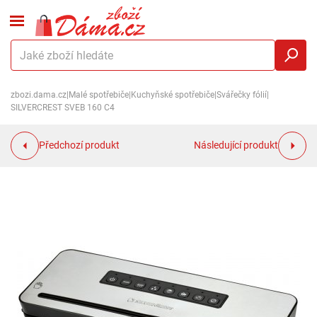
zbozi.dama.cz
|
Malé spotřebiče
|
Kuchyňské spotřebiče
|
Svářečky fólií
|
SILVERCREST SVEB 160 C4
Předchozí produkt
Následující produkt