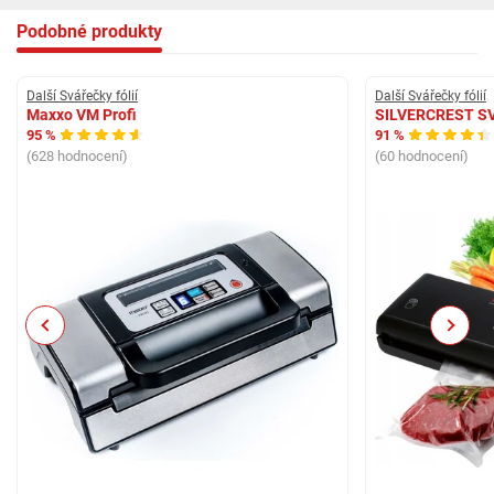
Podobné produkty
Další Svářečky fólií
Další Svářečky fólií
Maxxo VM Profi
SILVERCREST SV
95 %
91 %
(628 hodnocení)
(60 hodnocení)
Previous
Next