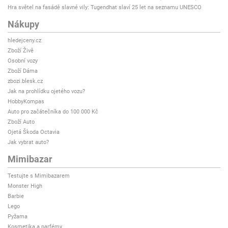
Hra světel na fasádě slavné vily: Tugendhat slaví 25 let na seznamu UNESCO
Nákupy
hledejceny.cz
Zboží Živě
Osobní vozy
Zboží Dáma
zbozi.blesk.cz
Jak na prohlídku ojetého vozu?
HobbyKompas
Auto pro začátečníka do 100 000 Kč
Zboží Auto
Ojetá Škoda Octavia
Jak vybrat auto?
Mimibazar
Testujte s Mimibazarem
Monster High
Barbie
Lego
Pyžama
Kosmetika a parfémy