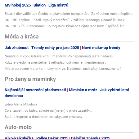
MS hokej 2025
Biatlon
Liga mistrů
Bizarní diskvalifikace Čechů na plaveckém šampionátu: Za všechno mohla čepička!
ONLINE: Teplice - Plzeň. Hyský v ohrožení. V základu Kabongo, Souaré či Doski
ONLINE: Zlín - Bohemians. Souboj dvou týmů bez výhry. Kdo bude úspěšnější?
Móda a krása
Jak zhubnout
Trendy nehty pro jaro 2025
Nové make-up trendy
Neurvalci v Zoo Ostrava krmili mandrily! Po napomenutí ještě nadávali
Když je světlo nesnesitelné: Světloplachost není jen nepříjemnost
Místo opředené historkami plnými krve: Nadšenci zachraňují Lorenzovu huť
Pro ženy a maminky
Nejčastější novoroční předsevzetí
Miminko a mráz
Jak vybírat letní
dovolenou
video Alena Mihulová
Co si zabalit do kufru, abyste na (nejen) u moře zazářily...
Salát s koprem a dresinkem ze zakysané smetany
Auto-moto
Alko-kalkulačka
Rallye Dakar 2025
Dálniční známka 2025