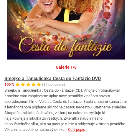
Galerie 1/8
Smejko a Tanculienka Cesta do Fantázie DVD
100 %
(1 hodnocení)
Smejko a Tanculienka : Cesta do Fantázie (CD): Ahojte chrobáčikovia!
Konečne vám zaspievame úplne nové pesničky v našom novom
dobrodružnom filme. Volá sa Cesta do fantázie. Spolu s našimi kamarátmi
z letného tábora pôjdeme skutočne cestou necestou. Stretneme smiešne
Strapatú a zablatenú dievčinu, z ktorej sa nakoniec vykľuje tá
najšikovnejšia šikulka zo všetkých. Zvieratká naučia nášho
nepoučiteľného vlka, ako sa pracuje v lete a oddychuje v zime v pesničke
Vlk a zima. Jedného nášho výletníka...
Celý popis