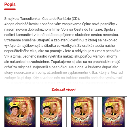
Popis
Smejko a Tanculienka : Cesta do Fantázie (CD):
Ahojte chrobáčikovia! Konečne vám zaspievame úplne nové pesničky v
našom novom dobrodružnom filme. Volá sa Cesta do fantázie. Spolu s
našimi kamarátmi z letného tábora pôjdeme skutočne cestou necestou.
Stretneme smiešne Strapatú a zablatenú dievčinu, z ktorej sa nakoniec
vykľuje tá najšikovnejšia šikulka zo všetkých. Zvieratká naučia nášho
nepoučiteľného vlka, ako sa pracuje v lete a oddychuje v zime v pesničke
Vlk a zima. Jedného nášho výletníka nakazí skúposťou Mamoň lakomý,
ale nakoniec ho zachránime. Zopakujeme si, ako sa na prechádzke majú
držať za ruky naši najmenší s pesničkou Na slona. A budeme dupať ako
slony, nosorožce a hrochy, až zobudíme vyplašeného krtka, ktorý si tiež rád
zadupe Dupi dup. Krty a vrabce nás na traktore naučia poriadne vyslovovať
„R”. A navštívime aj pána zubára, ktorý nás posmelí pesničkou Môj zub,
aby sme sa nebáli v zubárskom kresle. Macko Duško vyrozpráva
Zobrazit více
prenádhernú rozprávku Kráska a zviera, ktorá nám pripomenie, že
láskyplné srdce je viac ako výzor. Kiežby sme mali na tejto dlhej ceste viac
síl alebo superschopnosti, ako má Superboy. Tak si o ňom aspoň
zaspievame. Neobídu nás ani ľahké zakopnutia a tak si pre istotu
zopakujeme Čísla prvej pomoci. Stretneme aj zúboženého pána poštára.
Bez vody a s pľuzgiermi na nohách. Jasné, že mu pomôžeme. Sme predsa
Kamoši. A nie hocijakí. Každý z nás je iný, každý z nás je predsa Originál. A