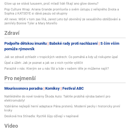
Glow up se stává luxusem, proč mladí lidé říkají ano glow downu?
Pop Culture Wrap: Ariana Grande promluvila o svém ústupu z veřejného života a
Sophia z KATSEYE si dává pauzu od skupiny
Alt news: MGK v tom zas lítá, Jared Leto byl obviněný ze sexuálního obtěžování a
zemřely Bonnie Tyler a Mary Morello
Zdraví
Podpořte dětskou imunitu
Babské rady proti nachlazení
S čím vším
pomůže rýmovník
Jak se zdravě zchladit v tropických vedrech: Co pomáhá a kdy už riskujete úpal
Úpal a úžeh: Jak je poznat a jak se z nich rychle vyléčit
Parazité v nás: Kterým se u nás líbí a kde v našem těle je můžeme najít?
Pro nejmenší
Mourissonova poradna
Komiksy
Festival ABC
Nahlédněte do nové továrny Škoda Auto: Takhle probíhá výroba baterií pro
elektromobily!
Vybíráme nejlepší herní adaptace Pána prstenů. Moderní pecky i historicky první
kroky
Desková hra Stínadla: Rychlé šípy ožívají v napínavé
Video