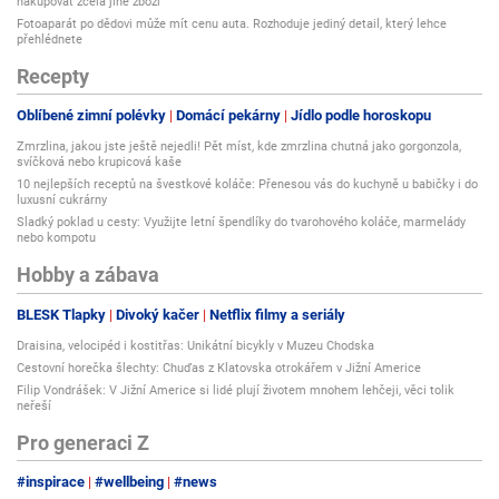
nakupovat zcela jiné zboží
Fotoaparát po dědovi může mít cenu auta. Rozhoduje jediný detail, který lehce
přehlédnete
Recepty
Oblíbené zimní polévky
Domácí pekárny
Jídlo podle horoskopu
Zmrzlina, jakou jste ještě nejedli! Pět míst, kde zmrzlina chutná jako gorgonzola,
svíčková nebo krupicová kaše
10 nejlepších receptů na švestkové koláče: Přenesou vás do kuchyně u babičky i do
luxusní cukrárny
Sladký poklad u cesty: Využijte letní špendlíky do tvarohového koláče, marmelády
nebo kompotu
Hobby a zábava
BLESK Tlapky
Divoký kačer
Netflix filmy a seriály
Draisina, velocipéd i kostitřas: Unikátní bicykly v Muzeu Chodska
Cestovní horečka šlechty: Chuďas z Klatovska otrokářem v Jižní Americe
Filip Vondrášek: V Jižní Americe si lidé plují životem mnohem lehčeji, věci tolik
neřeší
Pro generaci Z
#inspirace
#wellbeing
#news