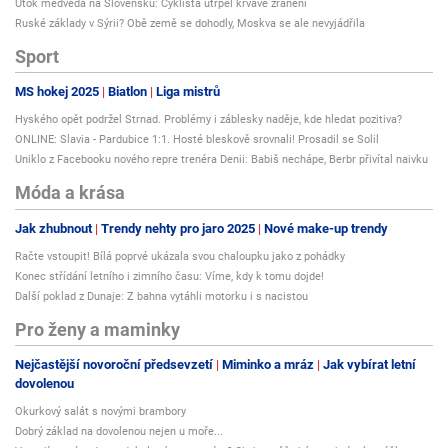
Útok medvěda na Slovensku: Cyklista utrpěl krvavé zranění
Ruské základy v Sýrii? Obě země se dohodly, Moskva se ale nevyjádřila
Sport
MS hokej 2025
Biatlon
Liga mistrů
Hyského opět podržel Strnad. Problémy i záblesky naděje, kde hledat pozitiva?
ONLINE: Slavia - Pardubice 1:1. Hosté bleskově srovnali! Prosadil se Solil
Uniklo z Facebooku nového repre trenéra Denii: Babiš nechápe, Berbr přivítal naivku
Móda a krása
Jak zhubnout
Trendy nehty pro jaro 2025
Nové make-up trendy
Račte vstoupit! Bílá poprvé ukázala svou chaloupku jako z pohádky
Konec střídání letního i zimního času: Víme, kdy k tomu dojde!
Další poklad z Dunaje: Z bahna vytáhli motorku i s nacistou
Pro ženy a maminky
Nejčastější novoroční předsevzetí
Miminko a mráz
Jak vybírat letní
dovolenou
Okurkový salát s novými brambory
Dobrý základ na dovolenou nejen u moře...