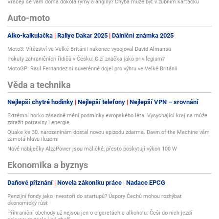
Vracejí se vám doma dokola rýmy a angíny? Chyba může být v zubním kartáčku
Auto-moto
Alko-kalkulačka
Rallye Dakar 2025
Dálniční známka 2025
Moto3: Vítězství ve Velké Británii nakonec vybojoval David Almansa
Pokuty zahraničních řidičů v Česku: Cizí značka jako privilegium?
MotoGP: Raul Fernandez si suverénně dojel pro výhru ve Velké Británii
Věda a technika
Nejlepší chytré hodinky
Nejlepší telefony
Nejlepší VPN – srovnání
Extrémní horko zásadně mění podmínky evropského léta. Vysychající krajina může
zdražit potraviny i energie
Quake ke 30. narozeninám dostal novou epizodu zdarma. Dawn of the Machine vám
zamotá hlavu iluzemi
Nové nabíječky AlzaPower jsou maličké, přesto poskytují výkon 100 W
Ekonomika a byznys
Daňové přiznání
Novela zákoníku práce
Nadace EPCG
Penzijní fondy jako investoři do startupů? Úspory Čechů mohou rozhýbat
ekonomický růst
Příhraniční obchody už nejsou jen o cigaretách a alkoholu. Češi do nich jezdí