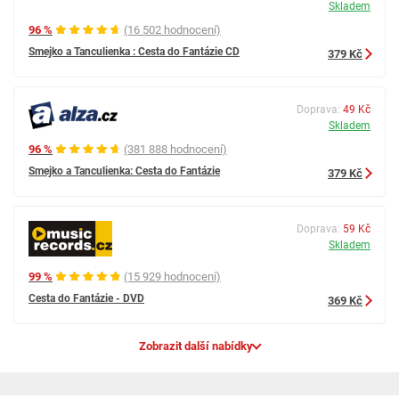
Skladem
96 %
(16 502 hodnocení)
Smejko a Tanculienka : Cesta do Fantázie CD
379 Kč
Doprava:
49 Kč
Skladem
96 %
(381 888 hodnocení)
Smejko a Tanculienka: Cesta do Fantázie
379 Kč
Doprava:
59 Kč
Skladem
99 %
(15 929 hodnocení)
Cesta do Fantázie - DVD
369 Kč
Zobrazit další nabídky