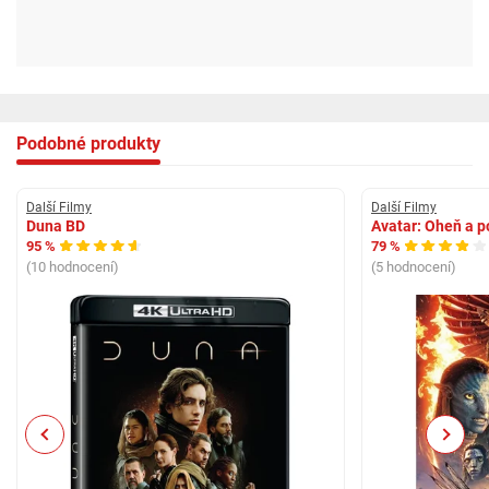
Podobné produkty
Další Filmy
Další Filmy
Duna BD
Avatar: Oheň a p
95 %
79 %
(10 hodnocení)
(5 hodnocení)
Previous
Next