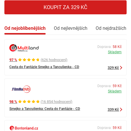
KOUPIT ZA 329 KČ
Od nejoblíbenějších
Od nejlevnějších
Od nejdražších
Doprava:
58 Kč
Skladem
97 %
(626 hodnocení)
Cesta do Fantázie Smejko a Tanculienka - CD
329 Kč
Doprava:
59 Kč
Skladem
98 %
(16 854 hodnocení)
Smejko a Tanculienka: Cesta do Fantázie - CD
339 Kč
Doprava:
59 Kč