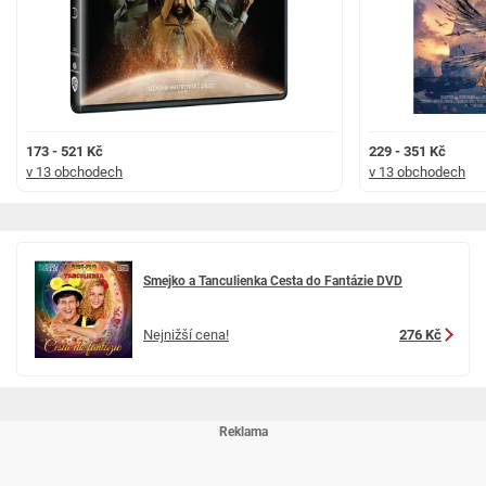
173 - 521 Kč
229 - 351 Kč
v 13 obchodech
v 13 obchodech
Smejko a Tanculienka Cesta do Fantázie DVD
Nejnižší cena!
276 Kč