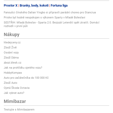
Prostor X
Branky, body, kokoti
Fortuna liga
Fanoušci čínského Dalian Yingbo si připravili parádní choreo pro Stanciua
Priske byl hodně nespokojen s výkonem Sparty v Mladé Boleslavi
SESTŘIH: Mladá Boleslav - Sparta 2:0. Bezzubí Letenští opět ztratili. Domácí
rozhodli v první půli
Nákupy
hledejceny.cz
Zboží Živě
Osobní vozy
Zboží Dáma
zbozi.blesk.cz
Jak na prohlídku ojetého vozu?
HobbyKompas
Auto pro začátečníka do 100 000 Kč
Zboží Auto
Ojetá Škoda Octavia
Jak vybrat auto?
Mimibazar
Testujte s Mimibazarem