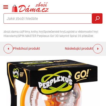
zbozi.dama.cz
|
Filmy, knihy, hry
|
Společenské hry
|
Logické a vědomostní hry
|
Hlavolamy
|
SPIN MASTER Perplexus Go! 3D labyrint Spiral 35 překážek
Předchozí produkt
Následující produkt