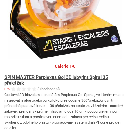
Galerie 1/8
SPIN MASTER Perplexus Go! 3D labyrint Spiral 35
překážek
0 %
(0 hodnocení)
Cestovní 3D hlavolam s bludištěm Perplexus Go! Spiral , ve kterém musíte
navigovat malou ocelovou kuličku přes obtížné 360°překážky uvnitř
průhledné plastové koule. - 30 překážek na cestě za vítězstvím - náročný,
zábavný, přenosný - průměr hlavolamu cca 10 cm - podporuje jemnou
motoriku rukou a prostorovou orientaci - zábava pro celou rodinu -
vyrobeno z odolného plastu - propracovaný systém drah Vhodné pro děti
od 8 let.