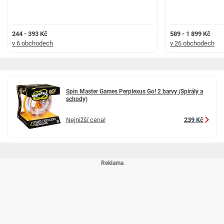
244 - 393 Kč
589 - 1 899 Kč
v 6 obchodech
v 26 obchodech
Spin Master Games Perplexus Go! 2 barvy (Spirály a
schody)
Nejnižší cena!
239 Kč