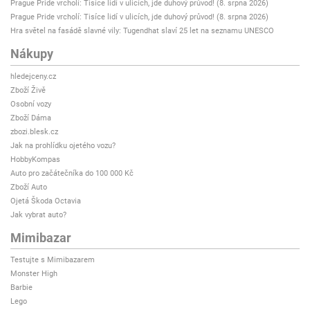
Prague Pride vrcholí: Tisíce lidí v ulicích, jde duhový průvod! (8. srpna 2026)
Prague Pride vrcholí: Tisíce lidí v ulicích, jde duhový průvod! (8. srpna 2026)
Hra světel na fasádě slavné vily: Tugendhat slaví 25 let na seznamu UNESCO
Nákupy
hledejceny.cz
Zboží Živě
Osobní vozy
Zboží Dáma
zbozi.blesk.cz
Jak na prohlídku ojetého vozu?
HobbyKompas
Auto pro začátečníka do 100 000 Kč
Zboží Auto
Ojetá Škoda Octavia
Jak vybrat auto?
Mimibazar
Testujte s Mimibazarem
Monster High
Barbie
Lego