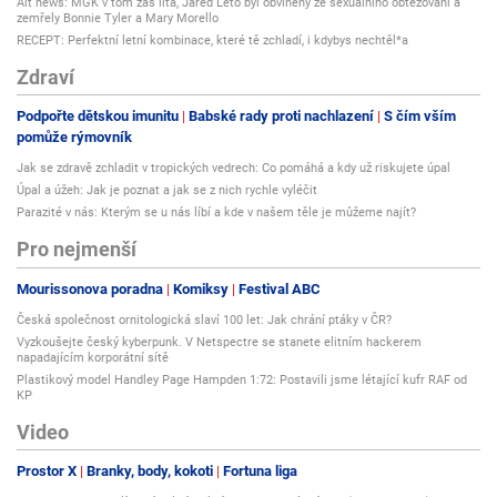
Alt news: MGK v tom zas lítá, Jared Leto byl obviněný ze sexuálního obtěžování a
zemřely Bonnie Tyler a Mary Morello
RECEPT: Perfektní letní kombinace, které tě zchladí, i kdybys nechtěl*a
Zdraví
Podpořte dětskou imunitu
Babské rady proti nachlazení
S čím vším
pomůže rýmovník
Jak se zdravě zchladit v tropických vedrech: Co pomáhá a kdy už riskujete úpal
Úpal a úžeh: Jak je poznat a jak se z nich rychle vyléčit
Parazité v nás: Kterým se u nás líbí a kde v našem těle je můžeme najít?
Pro nejmenší
Mourissonova poradna
Komiksy
Festival ABC
Česká společnost ornitologická slaví 100 let: Jak chrání ptáky v ČR?
Vyzkoušejte český kyberpunk. V Netspectre se stanete elitním hackerem
napadajícím korporátní sítě
Plastikový model Handley Page Hampden 1:72: Postavili jsme létající kufr RAF od
KP
Video
Prostor X
Branky, body, kokoti
Fortuna liga