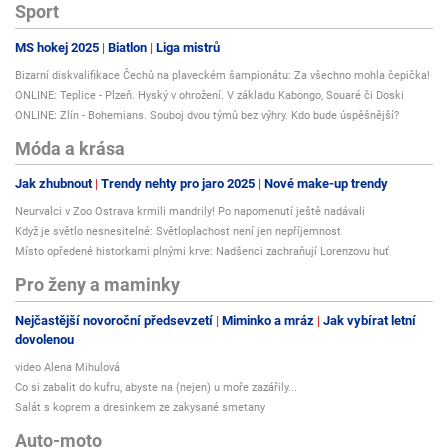
Sport
MS hokej 2025
Biatlon
Liga mistrů
Bizarní diskvalifikace Čechů na plaveckém šampionátu: Za všechno mohla čepička!
ONLINE: Teplice - Plzeň. Hyský v ohrožení. V základu Kabongo, Souaré či Doski
ONLINE: Zlín - Bohemians. Souboj dvou týmů bez výhry. Kdo bude úspěšnější?
Móda a krása
Jak zhubnout
Trendy nehty pro jaro 2025
Nové make-up trendy
Neurvalci v Zoo Ostrava krmili mandrily! Po napomenutí ještě nadávali
Když je světlo nesnesitelné: Světloplachost není jen nepříjemnost
Místo opředené historkami plnými krve: Nadšenci zachraňují Lorenzovu huť
Pro ženy a maminky
Nejčastější novoroční předsevzetí
Miminko a mráz
Jak vybírat letní
dovolenou
video Alena Mihulová
Co si zabalit do kufru, abyste na (nejen) u moře zazářily...
Salát s koprem a dresinkem ze zakysané smetany
Auto-moto