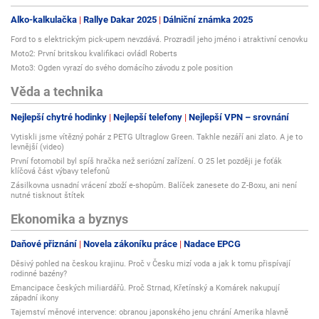
Alko-kalkulačka
Rallye Dakar 2025
Dálniční známka 2025
Ford to s elektrickým pick-upem nevzdává. Prozradil jeho jméno i atraktivní cenovku
Moto2: První britskou kvalifikaci ovládl Roberts
Moto3: Ogden vyrazí do svého domácího závodu z pole position
Věda a technika
Nejlepší chytré hodinky
Nejlepší telefony
Nejlepší VPN – srovnání
Vytiskli jsme vítězný pohár z PETG Ultraglow Green. Takhle nezáří ani zlato. A je to
levnější (video)
První fotomobil byl spíš hračka než seriózní zařízení. O 25 let později je foťák
klíčová část výbavy telefonů
Zásilkovna usnadní vrácení zboží e-shopům. Balíček zanesete do Z-Boxu, ani není
nutné tisknout štítek
Ekonomika a byznys
Daňové přiznání
Novela zákoníku práce
Nadace EPCG
Děsivý pohled na českou krajinu. Proč v Česku mizí voda a jak k tomu přispívají
rodinné bazény?
Emancipace českých miliardářů. Proč Strnad, Křetínský a Komárek nakupují
západní ikony
Tajemství měnové intervence: obranou japonského jenu chrání Amerika hlavně