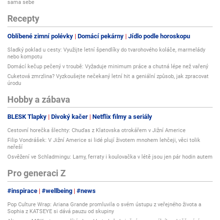
sama sebe
Recepty
Oblíbené zimní polévky
Domácí pekárny
Jídlo podle horoskopu
Sladký poklad u cesty: Využijte letní špendlíky do tvarohového koláče, marmelády
nebo kompotu
Domácí kečup pečený v troubě: Vyžaduje minimum práce a chutná lépe než vařený
Cuketová zmrzlina? Vyzkoušejte nečekaný letní hit a geniální způsob, jak zpracovat
úrodu
Hobby a zábava
BLESK Tlapky
Divoký kačer
Netflix filmy a seriály
Cestovní horečka šlechty: Chuďas z Klatovska otrokářem v Jižní Americe
Filip Vondrášek: V Jižní Americe si lidé plují životem mnohem lehčeji, věci tolik
neřeší
Osvěžení ve Schladmingu: Lamy, ferraty i koulovačka v létě jsou jen pár hodin autem
Pro generaci Z
#inspirace
#wellbeing
#news
Pop Culture Wrap: Ariana Grande promluvila o svém ústupu z veřejného života a
Sophia z KATSEYE si dává pauzu od skupiny