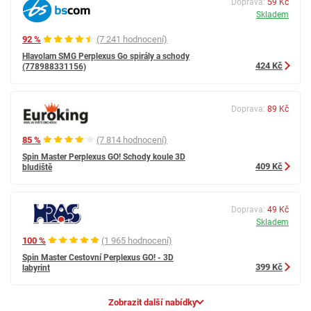
Doprava:
59 Kč
Skladem
92 %
(7 241 hodnocení)
Hlavolam SMG Perplexus Go spirály a schody
424 Kč
(778988331156)
Doprava:
89 Kč
85 %
(7 814 hodnocení)
Spin Master Perplexus GO! Schody koule 3D
409 Kč
bludiště
Doprava:
49 Kč
Skladem
100 %
(1 965 hodnocení)
Spin Master Cestovní Perplexus GO! - 3D
399 Kč
labyrint
Zobrazit další nabídky