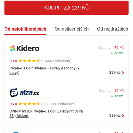
KOUPIT ZA 239 KČ
Od nejoblíbenějších
Od nejlevnějších
Od nejdražších
Doprava:
69 Kč
Skladem
93 %
(3 444 hodnocení)
Perplexus Go hlavolam – spirály a schody (2
239 Kč
barvy)
Doprava:
49 Kč
Skladem
96 %
(381 888 hodnocení)
SPIN MASTER Perplexus Go! 3D labyrint Spiral
389 Kč
35 překážek