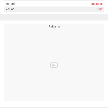
Materiál
plastové
Věk od
8 let