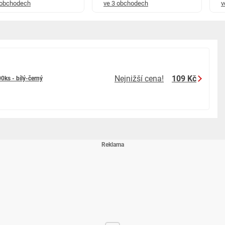
 obchodech
ve 3 obchodech
v
Nejnižší cena!
109 Kč
0ks - bílý-černý