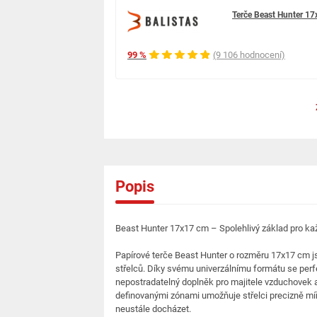
Terče Beast Hunter 17
99 %
(9 106 hodnocení)
Popis
Beast Hunter 17x17 cm – Spolehlivý základ pro kaž
Papírové terče Beast Hunter o rozměru 17x17 cm js
střelců. Díky svému univerzálnímu formátu se perfe
nepostradatelný doplněk pro majitele vzduchovek a 
definovanými zónami umožňuje střelci precizně míři
neustále docházet.