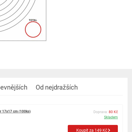
levnějších
Od nejdražších
er 17x17 cm (100ks)
Doprava:
80 Kč
Skladem
Koupit za 149 Kč