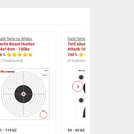
alší Terče na střelbu
Další Terče na střelbu
erče Beast Hunter
Terč silueta Beast Hunter
4x14cm - 100ks
Attack 10ks
6 %
100 %
17 hodnocení)
(3 hodnocení)
Next
1 - 119 Kč
59 - 69 Kč