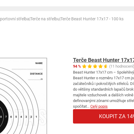
portovní střelba
|
Terče na střelbu
|
Terče Beast Hunter 17x17 - 100 ks
Terče Beast Hunter 17x17
94 %
(11 hodnocení
Beast Hunter 17x17 cm – Spolehlivý 
Beast Hunter o rozměru 17x17 cm js
začátečníků i pokročilých střelců. 
do většiny standardních lapačů brok
majitele vzduchovek a dalších volně 
definovanými zónami umožňuje střelc
spočítat...
Celý popis
KOUPIT ZA 14