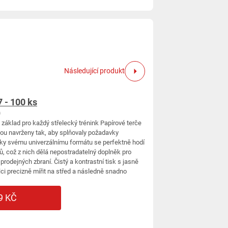
Následující produkt
 - 100 ks
)
základ pro každý střelecký trénink Papírové terče
ou navrženy tak, aby splňovaly požadavky
Díky svému univerzálnímu formátu se perfektně hodí
ů, což z nich dělá nepostradatelný doplněk pro
prodejných zbraní. Čistý a kontrastní tisk s jasně
i precizně mířit na střed a následně snadno
9 KČ