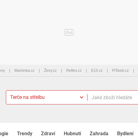
eny
Maminka.cz
Ženy.cz
Reflex.cz
E15.cz
FITweb.cz
Terče na střelbu
ogie
Trendy
Zdraví
Hubnutí
Zahrada
Bydlení