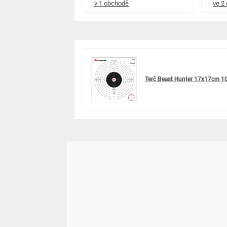
hodech
v 1 obchodě
ve 2
Terč Beast Hunter 17x17cm 10