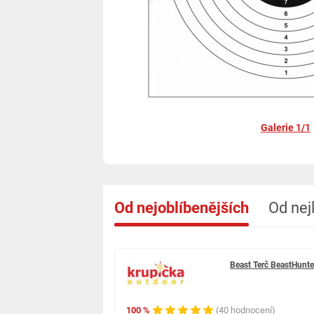
Galerie 1/1
Od nejoblíbenějších
Od nej
Beast Terč BeastHunt
100 %
(40 hodnocení)