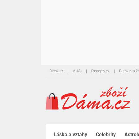
Blesk.cz
AHA!
Recepty.cz
Blesk pro ž
Láska a vztahy
Celebrity
Astrol