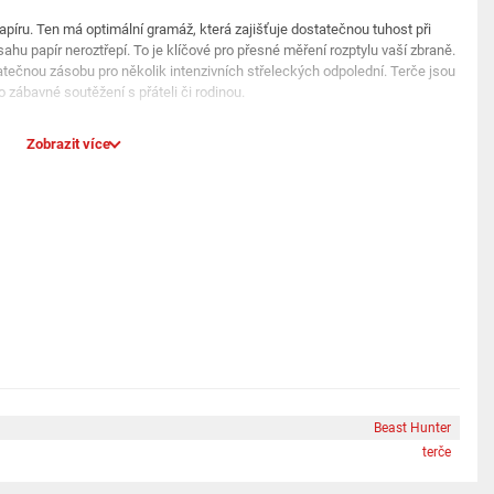
apíru. Ten má optimální gramáž, která zajišťuje dostatečnou tuhost při
ahu papír neroztřepí. To je klíčové pro přesné měření rozptylu vaší zbraně.
tečnou zásobu pro několik intenzivních střeleckých odpolední. Terče jsou
o zábavné soutěžení s přáteli či rodinou.
raktické střelecké příslušenství a tyto terče nejsou výjimkou. Jsou
Zobrazit více
klovatelné. Pokud hledáte způsob, jak efektivně sledovat svůj střelecký
ě maximum, jsou tyto terče v ekonomickém balení tou správnou volbou.
řenou klasikou, která nezklame na žádné střelnici.
ěžných lapačů a držáků.
ientaci při míření ze zbraně.
á čisté průstřely.
žívání při tréninku.
Beast Hunter
terče