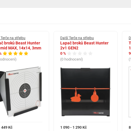
 Terče na střelbu
Další Terče na střelbu
D
č broků Beast Hunter
Lapač broků Beast Hunter
T
amid MAX, 14x14, 3mm
2v1 GEN2
1
%
0 %
9
hodnocení)
(0 hodnocení)
(
á pasuje do většiny kovových lapačů a držáků určených pro vzduchové
apír je dostatečně pevný, aby zvládl i průstřely střelivem typu .22 LR.
i změkčí jejich strukturu. Pro zachování čistých průstřelů doporučujeme
.
- 449 Kč
1 090 - 1 290 Kč
8