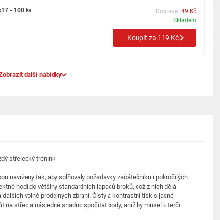
x17 - 100 ks
Doprava:
49 Kč
Skladem
Koupit za 119 Kč
Zobrazit další nabídky
dý střelecký trénink
ou navrženy tak, aby splňovaly požadavky začátečníků i pokročilých
ktně hodí do většiny standardních lapačů broků, což z nich dělá
dalších volně prodejných zbraní. Čistý a kontrastní tisk s jasně
t na střed a následně snadno spočítat body, aniž by musel k terči