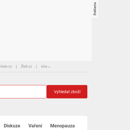
Auto.cz
Živě.cz
více
Vyhledat zboží
Diskuze
Vaření
Menopauza