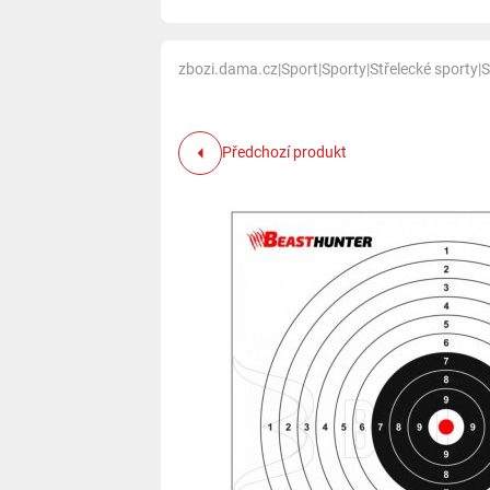
zbozi.dama.cz
|
Sport
|
Sporty
|
Střelecké sporty
|
S
Předchozí produkt