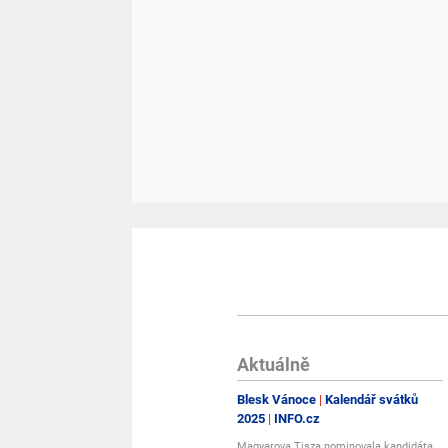
Aktuálně
Blesk Vánoce
Kalendář svátků
2025
INFO.cz
Magyarova Tisza nominovala kandidáta