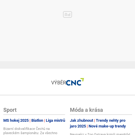
VÝBĚR
Sport
Móda a krása
MS hokej 2025
Biatlon
Liga mistrů
Jak zhubnout
Trendy nehty pro
jaro 2025
Nové make-up trendy
Bizarní diskvalifikace Čechů na
plaveckém šampionátu: Za všechno
Neurvalci v Zoo Ostrava krmili mandrily!