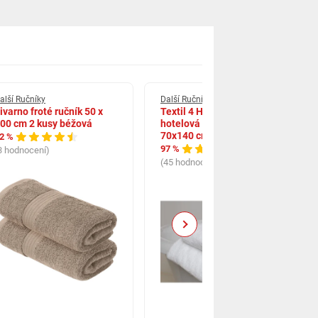
alší Ručníky
Další Ručníky
ivarno froté ručník 50 x
Textil 4 Hotels Bílá
00 cm 2 kusy béžová
hotelová osuška TH0136
70x140 cm bílá
2 %
97 %
3 hodnocení)
(45 hodnocení)
Next