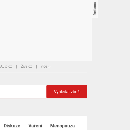
Auto.cz
Živě.cz
více
Vyhledat zboží
Diskuze
Vaření
Menopauza