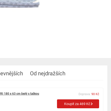
levnějších
Od nejdražších
RI 180 x 63 cm šedý s taškou
Doprava:
90 Kč
Koupit za 469 Kč