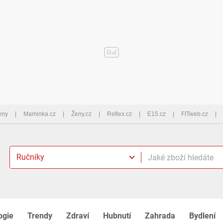
eny
Maminka.cz
Ženy.cz
Reflex.cz
E15.cz
FITweb.cz
Ručníky
ogie
Trendy
Zdraví
Hubnutí
Zahrada
Bydlení