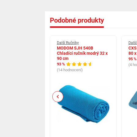
Podobné produkty
čníky
Další Ručníky
Další
am
MODOM SJH 540B
CXS 
ESCHNOUCÍ
Chladící ručník modrý 32 x
80 x
S RUČNÍK 50 x 90
90 cm
95 %
93 %
(4 h
(14 hodnocení)
cení)
Previous