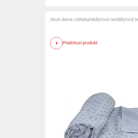
zbozi.dama.cz
|
Nábytek
|
Bytový textil
|
Bytový te
Předchozí produkt