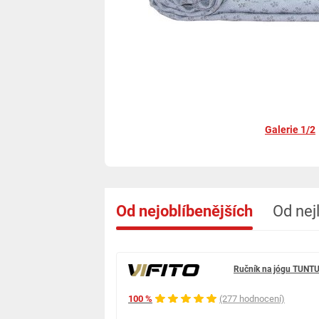
Galerie 1/2
Od nejoblíbenějších
Od nej
Ručník na jógu TUNTU
100 %
(277 hodnocení)