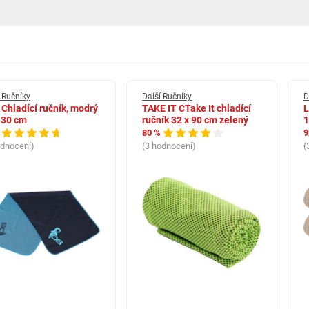
 Ručníky
Další Ručníky
D
Chladící ručník, modrý
TAKE IT CTake It chladící
L
 30 cm
ručník 32 x 90 cm zelený
1
80 %
9
odnocení)
(3 hodnocení)
(