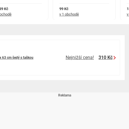
 89 Kč
99 Kč
1
obchodě
v 1 obchodě
v
Nejnižší cena!
310 Kč
x 63 cm šedý s taškou