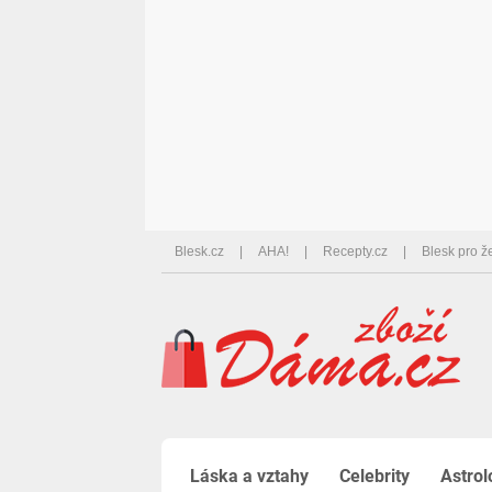
Blesk.cz
AHA!
Recepty.cz
Blesk pro ž
Láska a vztahy
Celebrity
Astrol