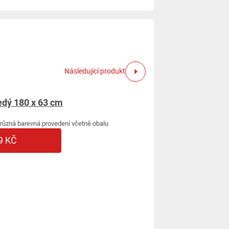
Následující produkt
šedý 180 x 63 cm
 různá barevná provedení včetně obalu
9 KČ