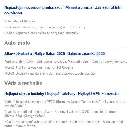
Nejčastější novoroční předsevzetí
Miminko a mráz
Jak vybírat letní
dovolenou
video Alena Mihulová
Co si zabalit do kufru, abyste na (nejen) u moře zazářily...
Salát s koprem a dresinkem ze zakysané smetany
Auto-moto
Alko-kalkulačka
Rallye Dakar 2025
Dálniční známka 2025
Ford to s elektrickým pick-upem nevzdává. Prozradil jeho jméno i atraktivní cenovku
Moto2: První britskou kvalifikaci ovládl Roberts
Moto3: Ogden vyrazí do svého domácího závodu z pole position
Věda a technika
Nejlepší chytré hodinky
Nejlepší telefony
Nejlepší VPN – srovnání
Vytiskli jsme vítězný pohár z PETG Ultraglow Green. Takhle nezáří ani zlato. A je to
levnější (video)
První fotomobil byl spíš hračka než seriózní zařízení. O 25 let později je foťák
klíčová část výbavy telefonů
Zásilkovna usnadní vrácení zboží e-shopům. Balíček zanesete do Z-Boxu, ani není
nutné tisknout štítek