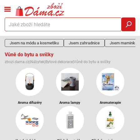
Jsem na módu a kosmetiku
Jsem zahradnice
Jsem maminka
Vůně do bytu a svíčky
zbozi.dama.cz
|
Nábytek
|
Bytové dekorace
|
Vůně do bytu a svíčky
Aroma difuzéry
Aroma lampy
Aromaterapie