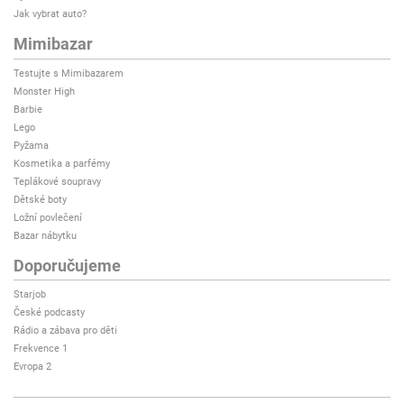
Jak vybrat auto?
Mimibazar
Testujte s Mimibazarem
Monster High
Barbie
Lego
Pyžama
Kosmetika a parfémy
Teplákové soupravy
Dětské boty
Ložní povlečení
Bazar nábytku
Doporučujeme
Starjob
České podcasty
Rádio a zábava pro děti
Frekvence 1
Evropa 2