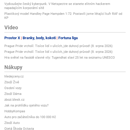
Vyzkoušejte český kyberpunk. V Netspectre se stanete elitním hackerem
napadajícím korporátní sítě
Plastikový model Handley Page Hampden 1:72: Postavili jsme létající kufr RAF od
KP
Video
Prostor X
Branky, body, kokoti
Fortuna liga
Prague Pride vrcholí: Tisíce lidí v ulicích, jde duhový průvod! (8. srpna 2026)
Prague Pride vrcholí: Tisíce lidí v ulicích, jde duhový průvod! (8. srpna 2026)
Hra světel na fasádě slavné vily: Tugendhat slaví 25 let na seznamu UNESCO
Nákupy
hledejceny.cz
Zboží Živě
Osobní vozy
Zboží Dáma
zbozi.blesk.cz
Jak na prohlídku ojetého vozu?
HobbyKompas
Auto pro začátečníka do 100 000 Kč
Zboží Auto
Ojetá Škoda Octavia