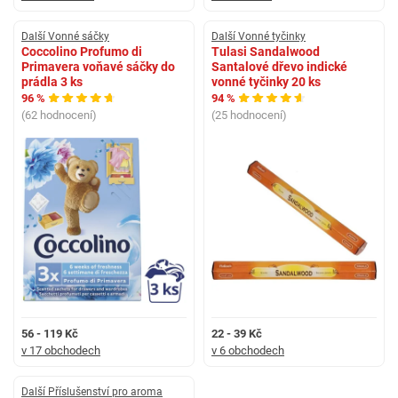
Další Vonné sáčky
Další Vonné tyčinky
Coccolino Profumo di
Tulasi Sandalwood
Primavera voňavé sáčky do
Santalové dřevo indické
prádla 3 ks
vonné tyčinky 20 ks
96 %
94 %
(62 hodnocení)
(25 hodnocení)
56 - 119 Kč
22 - 39 Kč
v 17 obchodech
v 6 obchodech
Další Příslušenství pro aroma