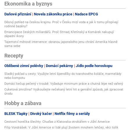
Ekonomika a byznys
Daňové přiznání
Novela zákoníku práce
Nadace EPCG
Děsivý pohled na českou krajinu. Proč v Česku mizí voda a jak k tomu přispívají
rodinné bazény?
Emancipace českých miliardářů. Proč Strnad, Křetínský a Komárek nakupují
západní ikony
Tajemství měnové intervence: obranou japonského jenu chrání Amerika hlavně
sama sebe
Recepty
Oblíbené zimní polévky
Domácí pekárny
Jídlo podle horoskopu
Sladký poklad u cesty: Využijte letní špendlíky do tvarohového koláče, marmelády
nebo kompotu
Domácí kečup pečený v troubě: Vyžaduje minimum práce a chutná lépe než vařený
Cuketová zmrzlina? Vyzkoušejte nečekaný letní hit a geniální způsob, jak zpracovat
úrodu
Hobby a zábava
BLESK Tlapky
Divoký kačer
Netflix filmy a seriály
Cestovní horečka šlechty: Chuďas z Klatovska otrokářem v Jižní Americe
Filip Vondrášek: V Jižní Americe si lidé plují životem mnohem lehčeji, věci tolik