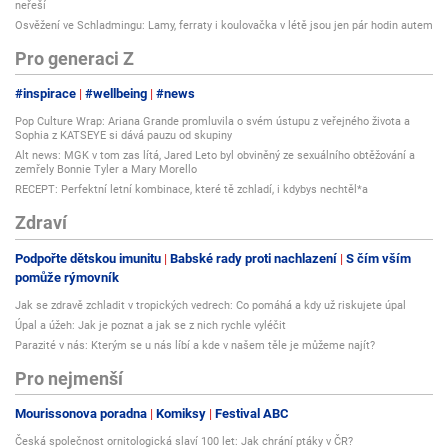
neřeší
Osvěžení ve Schladmingu: Lamy, ferraty i koulovačka v létě jsou jen pár hodin autem
Pro generaci Z
#inspirace
#wellbeing
#news
Pop Culture Wrap: Ariana Grande promluvila o svém ústupu z veřejného života a
Sophia z KATSEYE si dává pauzu od skupiny
Alt news: MGK v tom zas lítá, Jared Leto byl obviněný ze sexuálního obtěžování a
zemřely Bonnie Tyler a Mary Morello
RECEPT: Perfektní letní kombinace, které tě zchladí, i kdybys nechtěl*a
Zdraví
Podpořte dětskou imunitu
Babské rady proti nachlazení
S čím vším
pomůže rýmovník
Jak se zdravě zchladit v tropických vedrech: Co pomáhá a kdy už riskujete úpal
Úpal a úžeh: Jak je poznat a jak se z nich rychle vyléčit
Parazité v nás: Kterým se u nás líbí a kde v našem těle je můžeme najít?
Pro nejmenší
Mourissonova poradna
Komiksy
Festival ABC
Česká společnost ornitologická slaví 100 let: Jak chrání ptáky v ČR?