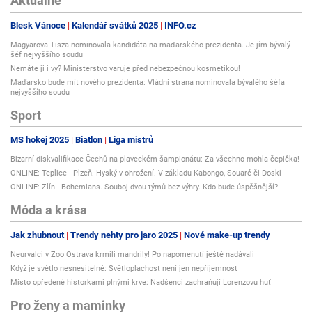
Aktuálně
Blesk Vánoce
Kalendář svátků 2025
INFO.cz
Magyarova Tisza nominovala kandidáta na maďarského prezidenta. Je jím bývalý
šéf nejvyššího soudu
Nemáte ji i vy? Ministerstvo varuje před nebezpečnou kosmetikou!
Maďarsko bude mít nového prezidenta: Vládní strana nominovala bývalého šéfa
nejvyššího soudu
Sport
MS hokej 2025
Biatlon
Liga mistrů
Bizarní diskvalifikace Čechů na plaveckém šampionátu: Za všechno mohla čepička!
ONLINE: Teplice - Plzeň. Hyský v ohrožení. V základu Kabongo, Souaré či Doski
ONLINE: Zlín - Bohemians. Souboj dvou týmů bez výhry. Kdo bude úspěšnější?
Móda a krása
Jak zhubnout
Trendy nehty pro jaro 2025
Nové make-up trendy
Neurvalci v Zoo Ostrava krmili mandrily! Po napomenutí ještě nadávali
Když je světlo nesnesitelné: Světloplachost není jen nepříjemnost
Místo opředené historkami plnými krve: Nadšenci zachraňují Lorenzovu huť
Pro ženy a maminky