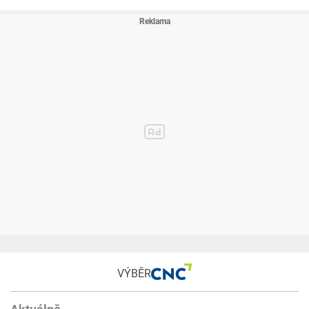
VÝBĚR