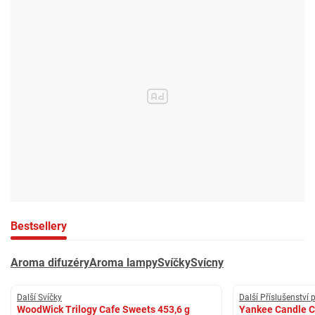
Bestsellery
Aroma difuzéry
Aroma lampy
Svíčky
Svícny
Další Svíčky
Další Příslušenství 
WoodWick Trilogy Cafe Sweets 453,6 g
Yankee Candle C