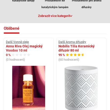
Katalytické lampy
Příslušenství ke
Příslušenství pro aroma
katalytickým lampám
difuzéry
Zobrazit více kategorií
Oblíbené
Další Vonné oleje
Další Aroma difuzéry
Anna Riva Olej magický
Nobilis Tilia Keramický
Voodoo 10 ml
difuzér 80 ml
0 %
95 %
(0 hodnocení)
(60 hodnocení)