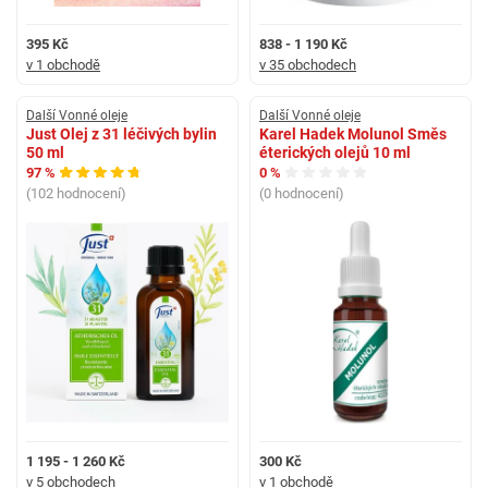
395 Kč
838 - 1 190 Kč
v 1 obchodě
v 35 obchodech
Další Vonné oleje
Další Vonné oleje
Just Olej z 31 léčivých bylin
Karel Hadek Molunol Směs
50 ml
éterických olejů 10 ml
97 %
0 %
(102 hodnocení)
(0 hodnocení)
1 195 - 1 260 Kč
300 Kč
v 5 obchodech
v 1 obchodě