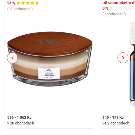
ultrasonického d
94 %
0 %
(31 hodnocení)
(0 hodnocení)
Previous
Next
536 - 1 062 Kč
149 - 179 Kč
v 28 obchodech
ve 2 obchodech