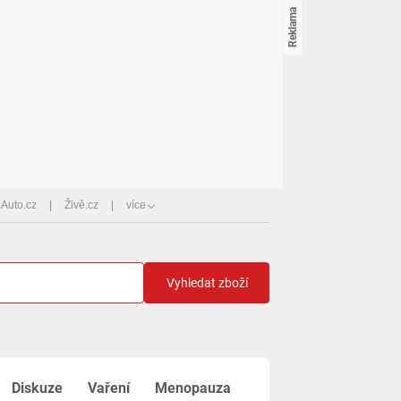
Auto.cz
Živě.cz
více
Vyhledat zboží
Diskuze
Vaření
Menopauza