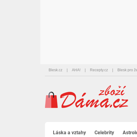
Blesk.cz
AHA!
Recepty.cz
Blesk pro ž
Láska a vztahy
Celebrity
Astrol