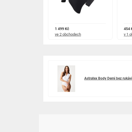
9 Kč
1 499 Kč
454 
chodech
ve 2 obchodech
v 1 
Astratex Body Demi bez rukáv