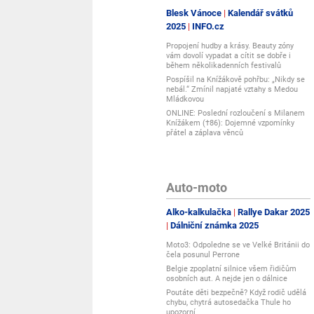
Blesk Vánoce
Kalendář svátků
2025
INFO.cz
Propojení hudby a krásy. Beauty zóny
vám dovolí vypadat a cítit se dobře i
během několikadenních festivalů
Pospíšil na Knížákově pohřbu: „Nikdy se
nebál.“ Zmínil napjaté vztahy s Medou
Mládkovou
ONLINE: Poslední rozloučení s Milanem
Knížákem (†86): Dojemné vzpomínky
přátel a záplava věnců
Auto-moto
Alko-kalkulačka
Rallye Dakar 2025
Dálniční známka 2025
Moto3: Odpoledne se ve Velké Británii do
čela posunul Perrone
Belgie zpoplatní silnice všem řidičům
osobních aut. A nejde jen o dálnice
Poutáte děti bezpečně? Když rodič udělá
chybu, chytrá autosedačka Thule ho
upozorní