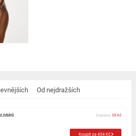
levnějších
Od nejdražších
ez rukávů
Doprava:
59 Kč
Koupit za 454 Kč