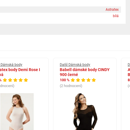
Astratex
bílá
í Dámská body
Další Dámská body
D
atex body Demi Rose I
Babell dámské body CINDY
A
vá
900 černé
B
%
100 %
8
odnocení)
(2 hodnocení)
(