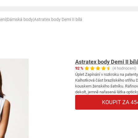
ení
|
Dámská body
|
Astratex body Demi II bílá
Astratex body Demi II bíl
92 %
(4 hodnocení)
Úplet Zapínání v rozkroku na patenty
Kalhotková část brazilského střihu
kouskem ženského šatníku. Rafinova
dekolt, jemně nařasená látka opticky
KOUPIT ZA 45