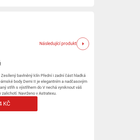
Následující produkt
á
 Zesílený bavlněný klín Přední i zadní část hladká
 Dámské body Demi II je elegantním a nadčasovým
ný střih s výstřihem do V nechá vyniknout váš
 zalichotí. Navrženo v Astratexu.
4 KČ