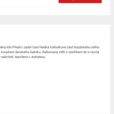
ěný klín Přední i zadní část hladká Kalhotková část brazilského střihu
kouskem ženského šatníku. Rafinovaný střih s výstřihem do V nechá
 zalichotí. Navrženo v Astratexu.