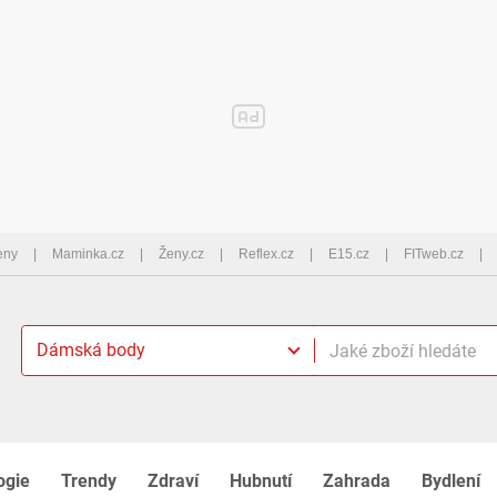
eny
Maminka.cz
Ženy.cz
Reflex.cz
E15.cz
FITweb.cz
Dámská body
ogie
Trendy
Zdraví
Hubnutí
Zahrada
Bydlení