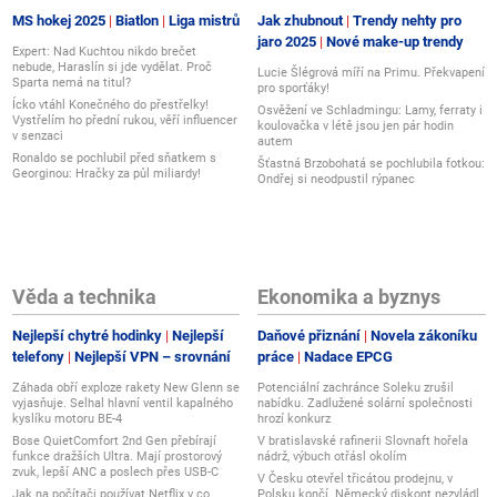
MS hokej 2025
Biatlon
Liga mistrů
Jak zhubnout
Trendy nehty pro
jaro 2025
Nové make-up trendy
Expert: Nad Kuchtou nikdo brečet
nebude, Haraslín si jde vydělat. Proč
Lucie Šlégrová míří na Primu. Překvapení
Sparta nemá na titul?
pro sporťáky!
Ícko vtáhl Konečného do přestřelky!
Osvěžení ve Schladmingu: Lamy, ferraty i
Vystřelím ho přední rukou, věří influencer
koulovačka v létě jsou jen pár hodin
v senzaci
autem
Ronaldo se pochlubil před sňatkem s
Šťastná Brzobohatá se pochlubila fotkou:
Georginou: Hračky za půl miliardy!
Ondřej si neodpustil rýpanec
Věda a technika
Ekonomika a byznys
Nejlepší chytré hodinky
Nejlepší
Daňové přiznání
Novela zákoníku
telefony
Nejlepší VPN – srovnání
práce
Nadace EPCG
Záhada obří exploze rakety New Glenn se
Potenciální zachránce Soleku zrušil
vyjasňuje. Selhal hlavní ventil kapalného
nabídku. Zadlužené solární společnosti
kyslíku motoru BE-4
hrozí konkurz
Bose QuietComfort 2nd Gen přebírají
V bratislavské rafinerii Slovnaft hořela
funkce dražších Ultra. Mají prostorový
nádrž, výbuch otřásl okolím
zvuk, lepší ANC a poslech přes USB-C
V Česku otevřel třicátou prodejnu, v
Jak na počítači používat Netflix v co
Polsku končí. Německý diskont nezvládl