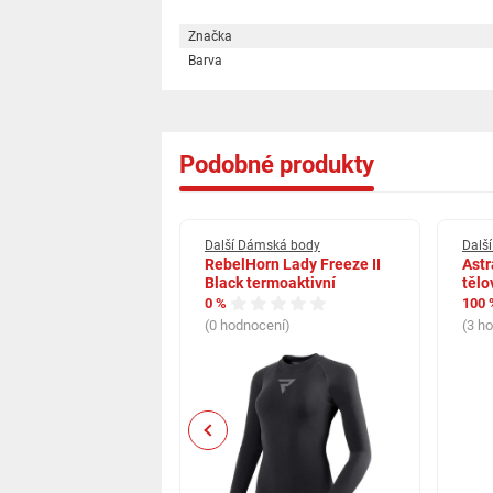
Značka
Barva
Podobné produkty
ámská body
Další Dámská body
Dalš
ámské body Estelia
RebelHorn Lady Freeze II
Astr
Black termoaktivní
tělo
0 %
100 
cení)
(0 hodnocení)
(3 h
Previous