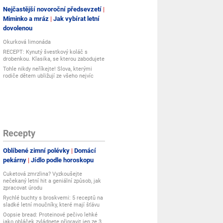
Nejčastější novoroční předsevzetí
Miminko a mráz
Jak vybírat letní
dovolenou
Okurková limonáda
RECEPT: Kynutý švestkový koláč s
drobenkou. Klasika, se kterou zabodujete
Tohle nikdy neříkejte! Slova, kterými
rodiče dětem ubližují ze všeho nejvíc
Recepty
Oblíbené zimní polévky
Domácí
pekárny
Jídlo podle horoskopu
Cuketová zmrzlina? Vyzkoušejte
nečekaný letní hit a geniální způsob, jak
zpracovat úrodu
Rychlé buchty s broskvemi: 5 receptů na
sladké letní moučníky, které mají šťávu
Oopsie bread: Proteinové pečivo lehké
jako obláček zvládnete připravit jen ze 3