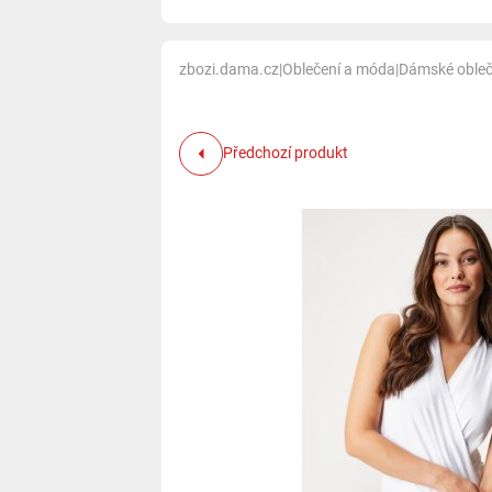
zbozi.dama.cz
|
Oblečení a móda
|
Dámské obleč
Předchozí produkt