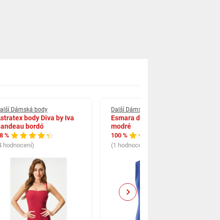
alší Dámská body
Další Dámská body
stratex body Diva by Iva
Esmara dámské body
andeau bordó
modré
8 %
100 %
4 hodnocení)
(1 hodnocení)
Next