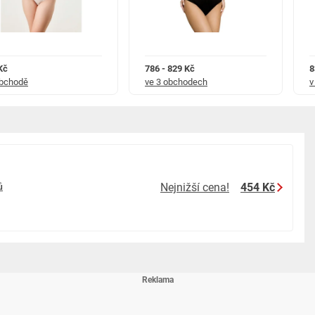
Kč
786 - 829 Kč
8
obchodě
ve 3 obchodech
v
Nejnižší cena!
454 Kč
ů