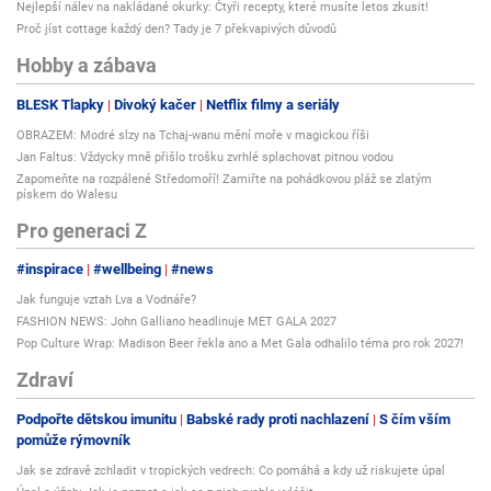
Nejlepší nálev na nakládané okurky: Čtyři recepty, které musíte letos zkusit!
Proč jíst cottage každý den? Tady je 7 překvapivých důvodů
Hobby a zábava
BLESK Tlapky
Divoký kačer
Netflix filmy a seriály
OBRAZEM: Modré slzy na Tchaj-wanu mění moře v magickou říši
Jan Faltus: Vždycky mně přišlo trošku zvrhlé splachovat pitnou vodou
Zapomeňte na rozpálené Středomoří! Zamiřte na pohádkovou pláž se zlatým
pískem do Walesu
Pro generaci Z
#inspirace
#wellbeing
#news
Jak funguje vztah Lva a Vodnáře?
FASHION NEWS: John Galliano headlinuje MET GALA 2027
Pop Culture Wrap: Madison Beer řekla ano a Met Gala odhalilo téma pro rok 2027!
Zdraví
Podpořte dětskou imunitu
Babské rady proti nachlazení
S čím vším
pomůže rýmovník
Jak se zdravě zchladit v tropických vedrech: Co pomáhá a kdy už riskujete úpal