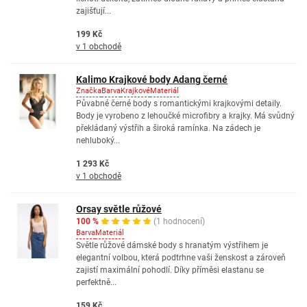
zajišťují...
199 Kč
v 1 obchodě
Kalimo Krajkové body Adang černé
Značka
Barva
Krajkové
Materiál
Půvabné černé body s romantickými krajkovými detaily.
Body je vyrobeno z lehoučké microfibry a krajky. Má svůdný
překládaný výstřih a široká ramínka. Na zádech je
nehluboký...
1 293 Kč
v 1 obchodě
Orsay světle růžové
100 %
(1 hodnocení)
Barva
Materiál
Světle růžové dámské body s hranatým výstřihem je
elegantní volbou, která podtrhne vaši ženskost a zároveň
zajistí maximální pohodlí. Díky příměsi elastanu se
perfektně...
159 Kč