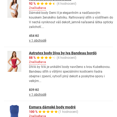
92 %
(4 hodnocení)
Značka
Barva
Dámské body Demi II je elegantním a nadčasovým
kouskem ženského šatníku. Rafinovaný střih s výstřihem do
V nechá vyniknout váš dekolt, jemně nařasená látka opticky
zalichotí....
454 Kč
v 1 obchodě
Astratex body Diva by Iva Bandeau bordó
88 %
(4 hodnocení)
Značka
Barva
DIVA by IVA je unikátní body navrženo s Ivou Kubelkovou.
Bandeau střih s všitými speciálními kosticemi ňadra
obejme i zpevní, vytvoří plný dekolt a poskytne oporu i
velkým...
839 Kč
v 1 obchodě
Esmara dámské body modré
100 %
(1 hodnocení)
Značka
Barva