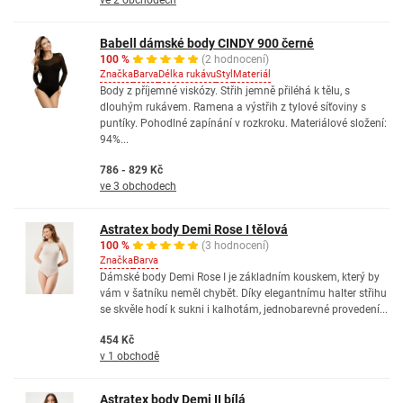
ve 2 obchodech
Babell dámské body CINDY 900 černé
100 %
(2 hodnocení)
Značka
Barva
Délka rukávu
Styl
Materiál
Body z příjemné viskózy. Střih jemně přiléhá k tělu, s
dlouhým rukávem. Ramena a výstřih z tylové síťoviny s
puntíky. Pohodlné zapínání v rozkroku. Materiálové složení:
94%...
786 - 829 Kč
ve 3 obchodech
Astratex body Demi Rose I tělová
100 %
(3 hodnocení)
Značka
Barva
Dámské body Demi Rose I je základním kouskem, který by
vám v šatníku neměl chybět. Díky elegantnímu halter střihu
se skvěle hodí k sukni i kalhotám, jednobarevné provedení...
454 Kč
v 1 obchodě
Astratex body Demi II bílá