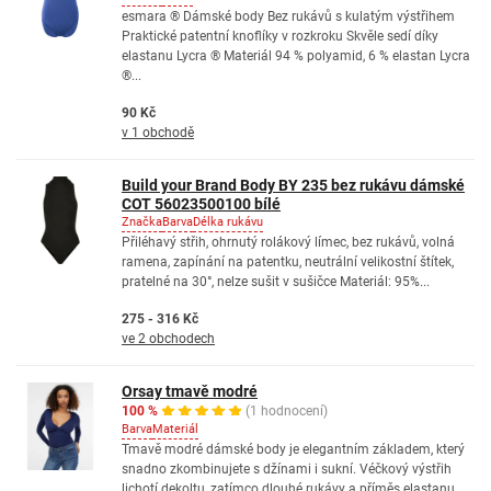
esmara ® Dámské body Bez rukávů s kulatým výstřihem
Praktické patentní knoflíky v rozkroku Skvěle sedí díky
elastanu Lycra ® Materiál 94 % polyamid, 6 % elastan Lycra
®...
90 Kč
v 1 obchodě
Build your Brand Body BY 235 bez rukávu dámské
COT 56023500100 bílé
Značka
Barva
Délka rukávu
Přiléhavý střih, ohrnutý rolákový límec, bez rukávů, volná
ramena, zapínání na patentku, neutrální velikostní štítek,
pratelné na 30°, nelze sušit v sušičce Materiál: 95%...
275 - 316 Kč
ve 2 obchodech
Orsay tmavě modré
100 %
(1 hodnocení)
Barva
Materiál
Tmavě modré dámské body je elegantním základem, který
snadno zkombinujete s džínami i sukní. Véčkový výstřih
lichotí dekoltu, zatímco dlouhé rukávy a příměs elastanu