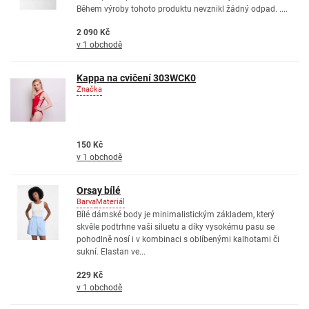
Během výroby tohoto produktu nevznikl žádný odpad. ....
2 090 Kč
v 1 obchodě
Kappa na cvičení 303WCK0
Značka
150 Kč
v 1 obchodě
Orsay bílé
Barva
Materiál
Bílé dámské body je minimalistickým základem, který
skvěle podtrhne vaši siluetu a díky vysokému pasu se
pohodlně nosí i v kombinaci s oblíbenými kalhotami či
sukní. Elastan ve...
229 Kč
v 1 obchodě