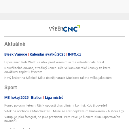
VÝBĚR
Aktuálně
Blesk Vánoce
Kalendář svátků 2025
INFO.cz
Exposlanec Petr Wolf: Za útěk před vězením si má odsedět další trest
Neuvěřitelná odvaha, strašlivý konec. Děsivé kaskadérské kousky, za které
odvážlivci zaplatili životem
Nový kráter na Měsíci? Měla do něj narazit Muskova raketa velká jako dům
Sport
MS hokej 2025
Biatlon
Liga mistrů
Konec po osmi letech. Ujčík opouští disciplinární komisi. Kdo ji povede?
Vítek na odchodu z Manchesteru. Může se stát nejdražším brankářem v historii ligy
Vstupuje jako fotograf, ne jako prezident. Petr Pavel je členem Klubu sportovních
novinářů