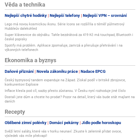
Věda a technika
Nejlepší chytré hodinky
Nejlepší telefony
Nejlepší VPN – srovnání
Lego má novou kosmickou ikonu. Série Icons se rozšířila o téměř půlmetrový
Hubbleův dalekohled
Super klávesnice do obýváku. Tahle bezdrátová za 419 Kč má touchpad, Bluetooth i
české popisky
Spotify má problém. Aplikace zpomaluje, zamrzá a přerušuje přehrávání i na
výkonných telefonech
Ekonomika a byznys
Daňové přiznání
Novela zákoníku práce
Nadace EPCG
Český byznysový tandem expanduje na Západ. Získal podíl v britské zbrojovce,
konkurentovi Explosie
Inflace klesla pod cíl, sazby přesto zůstanou. V Česku nyní rozhoduje jiné číslo
Dostali jste dům a chcete ho prodat? Pozor na detail, který vás bude stát majlant na
daních
Recepty
Oblíbené zimní polévky
Domácí pekárny
Jídlo podle horoskopu
Svěží letní saláty, které vás v horku neunaví: Zkuste k zelenině přidat ovoce,
výsledek vás mile překvapí!