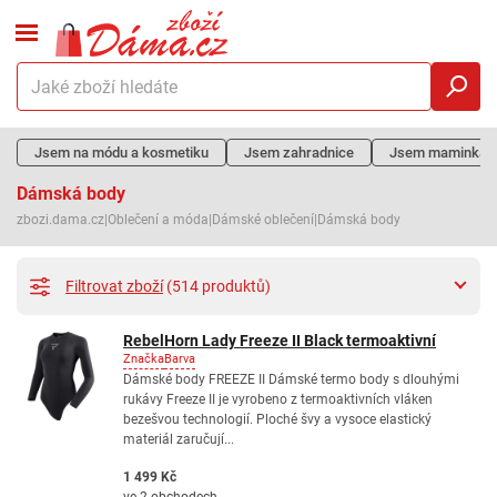
Jsem na módu a kosmetiku
Jsem zahradnice
Jsem maminka
Dámská body
zbozi.dama.cz
|
Oblečení a móda
|
Dámské oblečení
|
Dámská body
Filtrovat zboží
(514 produktů)
RebelHorn Lady Freeze II Black termoaktivní
Značka
Barva
Dámské body FREEZE II Dámské termo body s dlouhými
rukávy Freeze II je vyrobeno z termoaktivních vláken
bezešvou technologií. Ploché švy a vysoce elastický
materiál zaručují...
1 499 Kč