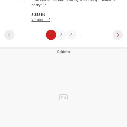
Powerstretch interlock s měkkým počesaným vnitřkem
poskytuje...
3 352 Kč
v 1 obchodě
1
2
3
...