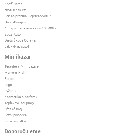
Zboží Dáma
zbozi.blesk.cz
Jak na prohlídku ojetého vozu?
HobbyKompas
Auto pro začátečníka do 100 000 Kč
Zboží Auto
Ojetá Škoda Octavia
Jak vybrat auto?
Mimibazar
Testujte s Mimibazarem
Monster High
Barbie
Lego
Pyžama
Kosmetika a parfémy
Teplákové soupravy
Dětské boty
Ložní povlečení
Bazar nábytku
Doporučujeme