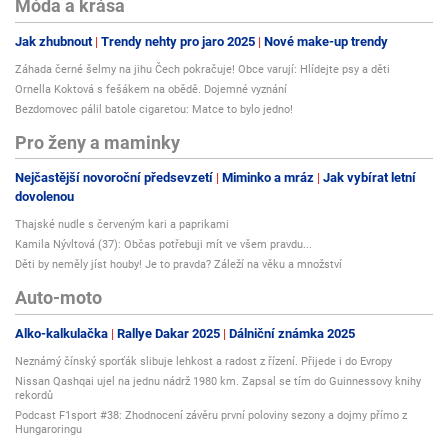
Móda a krása
Jak zhubnout
Trendy nehty pro jaro 2025
Nové make-up trendy
Záhada černé šelmy na jihu Čech pokračuje! Obce varují: Hlídejte psy a děti
Ornella Koktová s fešákem na obědě. Dojemné vyznání
Bezdomovec pálil batole cigaretou: Matce to bylo jedno!
Pro ženy a maminky
Nejčastější novoroční předsevzetí
Miminko a mráz
Jak vybírat letní
dovolenou
Thajské nudle s červeným kari a paprikami
Kamila Nývltová (37): Občas potřebuji mít ve všem pravdu...
Děti by neměly jíst houby! Je to pravda? Záleží na věku a množství
Auto-moto
Alko-kalkulačka
Rallye Dakar 2025
Dálniční známka 2025
Neznámý čínský sporťák slibuje lehkost a radost z řízení. Přijede i do Evropy
Nissan Qashqai ujel na jednu nádrž 1980 km. Zapsal se tím do Guinnessovy knihy
rekordů
Podcast F1sport #38: Zhodnocení závěru první poloviny sezony a dojmy přímo z
Hungaroringu