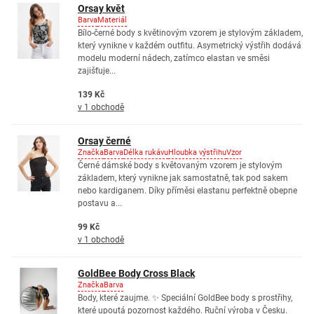
Orsay květ
Barva
Materiál
Bílo-černé body s květinovým vzorem je stylovým základem,
který vynikne v každém outfitu. Asymetrický výstřih dodává
modelu moderní nádech, zatímco elastan ve směsi
zajišťuje...
139 Kč
v 1 obchodě
Orsay černé
Značka
Barva
Délka rukávu
Hloubka výstřihu
Vzor
Černé dámské body s květovaným vzorem je stylovým
základem, který vynikne jak samostatně, tak pod sakem
nebo kardiganem. Díky příměsi elastanu perfektně obepne
postavu a...
99 Kč
v 1 obchodě
GoldBee Body Cross Black
Značka
Barva
Body, které zaujme. ✨ Speciální GoldBee body s prostřihy,
které upoutá pozornost každého. Ruční výroba v Česku.