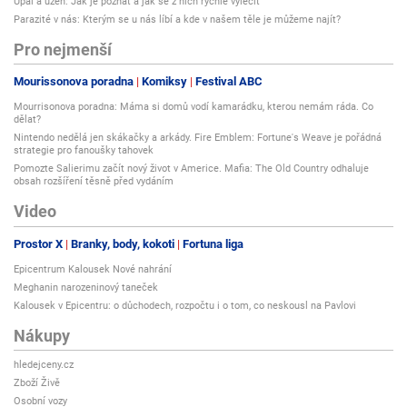
Úpal a úžeh: Jak je poznat a jak se z nich rychle vyléčit
Parazité v nás: Kterým se u nás líbí a kde v našem těle je můžeme najít?
Pro nejmenší
Mourissonova poradna
Komiksy
Festival ABC
Mourrisonova poradna: Máma si domů vodí kamarádku, kterou nemám ráda. Co
dělat?
Nintendo nedělá jen skákačky a arkády. Fire Emblem: Fortune's Weave je pořádná
strategie pro fanoušky tahovek
Pomozte Salierimu začít nový život v Americe. Mafia: The Old Country odhaluje
obsah rozšíření těsně před vydáním
Video
Prostor X
Branky, body, kokoti
Fortuna liga
Epicentrum Kalousek Nové nahrání
Meghanin narozeninový taneček
Kalousek v Epicentru: o důchodech, rozpočtu i o tom, co neskousl na Pavlovi
Nákupy
hledejceny.cz
Zboží Živě
Osobní vozy