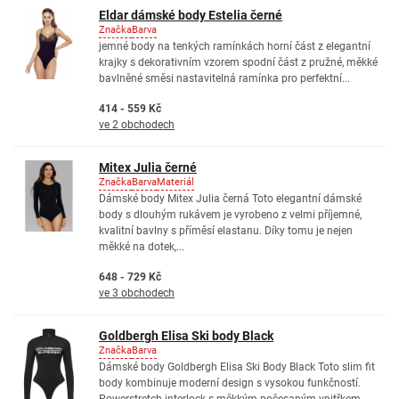
Eldar dámské body Estelia černé
Značka
Barva
jemné body na tenkých ramínkách horní část z elegantní
krajky s dekorativním vzorem spodní část z pružné, měkké
bavlněné směsi nastavitelná ramínka pro perfektní...
414 - 559 Kč
ve 2 obchodech
Mitex Julia černé
Značka
Barva
Materiál
Dámské body Mitex Julia černá Toto elegantní dámské
body s dlouhým rukávem je vyrobeno z velmi příjemné,
kvalitní bavlny s příměsí elastanu. Díky tomu je nejen
měkké na dotek,...
648 - 729 Kč
ve 3 obchodech
Goldbergh Elisa Ski body Black
Značka
Barva
Dámské body Goldbergh Elisa Ski Body Black Toto slim fit
body kombinuje moderní design s vysokou funkčností.