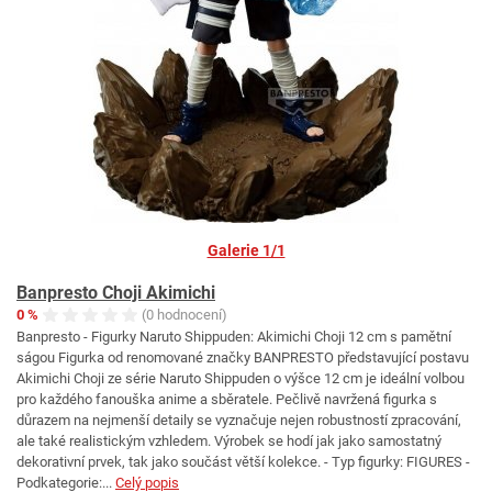
Galerie 1/1
Banpresto Choji Akimichi
0 %
(0 hodnocení)
Banpresto - Figurky Naruto Shippuden: Akimichi Choji 12 cm s pamětní
ságou Figurka od renomované značky BANPRESTO představující postavu
Akimichi Choji ze série Naruto Shippuden o výšce 12 cm je ideální volbou
pro každého fanouška anime a sběratele. Pečlivě navržená figurka s
důrazem na nejmenší detaily se vyznačuje nejen robustností zpracování,
ale také realistickým vzhledem. Výrobek se hodí jak jako samostatný
dekorativní prvek, tak jako součást větší kolekce. - Typ figurky: FIGURES -
Podkategorie:...
Celý popis