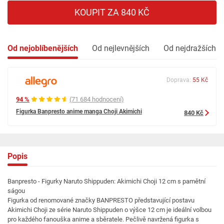
KOUPIT ZA 840 KČ
Od nejoblíbenějších
Od nejlevnějších
Od nejdražších
Doprava:
55 Kč
94 %
(71 684 hodnocení)
Figurka Banpresto anime manga Choji Akimichi
840 Kč
Popis
Banpresto - Figurky Naruto Shippuden: Akimichi Choji 12 cm s pamětní
ságou
Figurka od renomované značky BANPRESTO představující postavu
Akimichi Choji ze série Naruto Shippuden o výšce 12 cm je ideální volbou
pro každého fanouška anime a sběratele. Pečlivě navržená figurka s