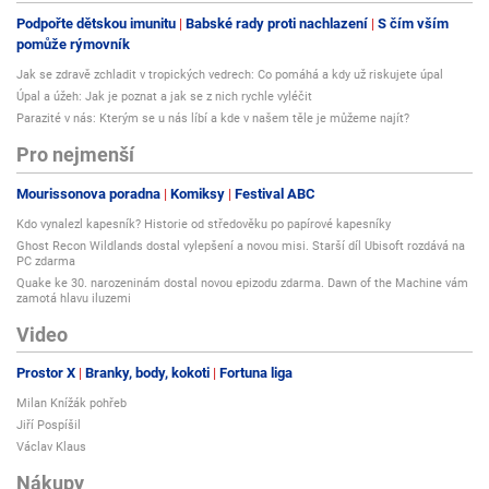
Podpořte dětskou imunitu
Babské rady proti nachlazení
S čím vším
pomůže rýmovník
Jak se zdravě zchladit v tropických vedrech: Co pomáhá a kdy už riskujete úpal
Úpal a úžeh: Jak je poznat a jak se z nich rychle vyléčit
Parazité v nás: Kterým se u nás líbí a kde v našem těle je můžeme najít?
Pro nejmenší
Mourissonova poradna
Komiksy
Festival ABC
Kdo vynalezl kapesník? Historie od středověku po papírové kapesníky
Ghost Recon Wildlands dostal vylepšení a novou misi. Starší díl Ubisoft rozdává na
PC zdarma
Quake ke 30. narozeninám dostal novou epizodu zdarma. Dawn of the Machine vám
zamotá hlavu iluzemi
Video
Prostor X
Branky, body, kokoti
Fortuna liga
Milan Knížák pohřeb
Jiří Pospíšil
Václav Klaus
Nákupy