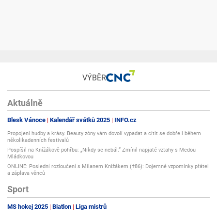
VÝBĚR
Aktuálně
Blesk Vánoce
Kalendář svátků 2025
INFO.cz
Propojení hudby a krásy. Beauty zóny vám dovolí vypadat a cítit se dobře i během
několikadenních festivalů
Pospíšil na Knížákově pohřbu: „Nikdy se nebál.“ Zmínil napjaté vztahy s Medou
Mládkovou
ONLINE: Poslední rozloučení s Milanem Knížákem (†86): Dojemné vzpomínky přátel
a záplava věnců
Sport
MS hokej 2025
Biatlon
Liga mistrů