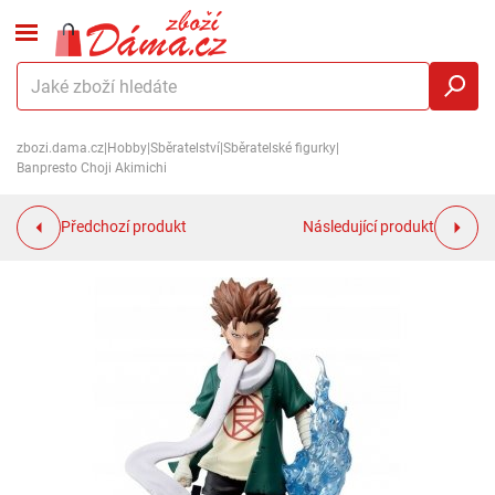
zbozi.dama.cz
|
Hobby
|
Sběratelství
|
Sběratelské figurky
|
Banpresto Choji Akimichi
Předchozí produkt
Následující produkt