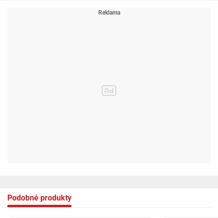
- Skvělá služba: Dbáme o kontakt a spokojenost zákazníků – radíme,
odpovídáme na dotazy a pomáháme s výběrem.
- Péče o životní prostředí: Balíme ekologicky pomocí papírových plniv a
pásek šetrných k přírodě.
Podobné produkty