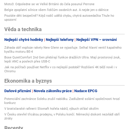
Moto3: Odpoledne se ve Velké Británii do čela posunul Perrone
Belgie zpoplatní silnice všem řidičům osobních aut. A nejde jen o dálnice
Poutáte děti bezpečně? Když rodič udělá chybu, chytrá autosedačka Thule ho
upozorní
Věda a technika
Nejlepší chytré hodinky
Nejlepší telefony
Nejlepší VPN – srovnání
Záhada obří exploze rakety New Glenn se vyjasňuje. Selhal hlavní ventil kapalného
kyslíku motoru BE-4
Bose QuietComfort 2nd Gen přebírají funkce dražších Ultra. Mají prostorový zvuk,
lepší ANC a poslech přes USB-C
Jak na počítači používat Netflix v co nejlepší podobě? Rozlišení 4K běží nově i v
Chromu
Ekonomika a byznys
Daňové přiznání
Novela zákoníku práce
Nadace EPCG
Potenciální zachránce Soleku zrušil nabídku. Zadlužené solární společnosti hrozí
konkurz
V bratislavské rafinerii Slovnaft hořela nádrž, výbuch otřásl okolím
V Česku otevřel třicátou prodejnu, v Polsku končí. Německý diskont nezvládl obří
ztráty
Recepty