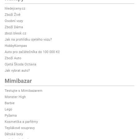
hledejceny.cz
Zboží Živě
Osobní vozy
Zboží Dáma
zbozi.blesk.cz
Jak na prohlídku ojetého vozu?
HobbyKompas
Auto pro začátečníka do 100 000 Kč
Zboží Auto
Ojetá Škoda Octavia
Jak vybrat auto?
Mimibazar
Testujte s Mimibazarem
Monster High
Barbie
Lego
Pyžama
Kosmetika a parfémy
Teplákové soupravy
Dětské boty