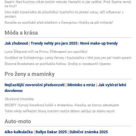
Expert: Nad Kuchtou nikdo brečet nebude, Haraslín si jde vydělat. Proč Sparta nemá
na titul?
Ícko vtáhl Konečného do přestřelky! Vystřelím ho přední rukou, věří influencer v
senzaci
Ronaldo se pochlubil před sňatkem s Georginou: Hračky za půl miliardy!
Móda a krása
Jak zhubnout
Trendy nehty pro jaro 2025
Nové make-up trendy
Lucie Šlégrová míří na Primu. Překvapení pro sporťáky!
Osvěžení ve Schladmingu: Lamy, ferraty i koulovačka v létě jsou jen pár hodin autem
Šťastná Brzobohatá se pochlubila fotkou: Ondřej si neodpustil rýpanec
Pro ženy a maminky
Nejčastější novoroční předsevzetí
Miminko a mráz
Jak vybírat letní
dovolenou
Okurková limonáda
RECEPT: Kynutý švestkový koláč s drobenkou. Klasika, se kterou zabodujete
Tohle nikdy neříkejte! Slova, kterými rodiče dětem ubližují ze všeho nejvíc
Auto-moto
Alko-kalkulačka
Rallye Dakar 2025
Dálniční známka 2025