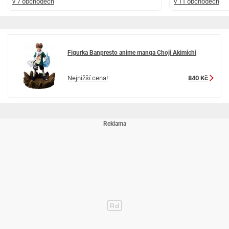
v 7 obchodech
v 11 obchodech
Figurka Banpresto anime manga Choji Akimichi
Nejnižší cena!
840 Kč