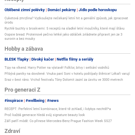
Oblíbené zimní polévky
Domácí pekárny
Jídlo podle horoskopu
Cuketová zmrzlina? Vyzkoušejte nečekaný letní hit a geniální způsob, jak zpracovat
úrodu
Rychlé buchty s broskvemi: 5 receptů na sladké letní moučníky, které mají šťávu
Oopsie bread: Proteinové pečivo lehké jako obláček zvládnete připravit jen ze 3
surovin a bez mouky
Hobby a zábava
BLESK Tlapky
Divoký kačer
Netflix filmy a seriály
Tipy na víkend: Harry Potter na výstavě! Folklor, bitvy i setkání vodníků
Přibývá paniky na dovolené: Vnuka paní Soni v hotelu poštípaly štěnice! Lékaři varují
Sraz v šest ráno. Vrchol festivalu Tóny Dolomit zazní za úsvitu ve 3000 metrech
Pro generaci Z
#inspirace
#wellbeing
#news
RECEPT: Perfektní letní kombinace, které tě zchladí, i kdybys nechtěl*a
Proč každá generace hledá svůj signature beauty look
Září patří módě: Co přinese Mercedes-Benz Prague Fashion Week SS27
Zdraví