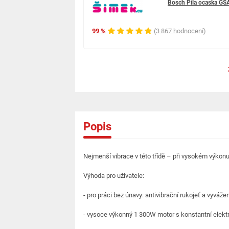
Bosch Pila ocaska G
99 %
(3 867 hodnocení)
Popis
Nejmenší vibrace v této třídě – při vysokém výko
Výhoda pro uživatele:
- pro práci bez únavy: antivibrační rukojeť a vyváže
- vysoce výkonný 1 300W motor s konstantní elektr