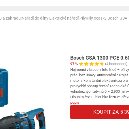
nu a zahradu
|
Nářadí do dílny
|
Elektrické nářadí
|
Pily
|
Pily ocasky
|
Bosch GSA 
Bosch GSA 1300 PCE 0.6
97 %
(4 hodnocení)
Nejmenší vibrace v této třídě – při
práci bez únavy: antivibrační rukoj
motor s konstantní elektronikou pro n
pro rychlý postup řezání Technické ú
volnoběžných zdvihů 0 – 2.900 min–
Hloubka řezu: - hloubka řezu ve dřev
popis
KOUPIT ZA 5 3