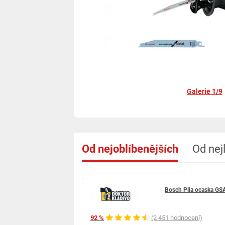
Galerie 1/9
Od nejoblíbenějších
Od nej
Bosch Pila ocaska G
92 %
(2 451 hodnocení)