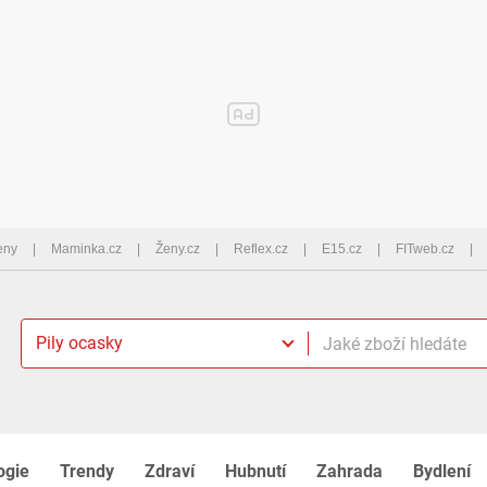
eny
Maminka.cz
Ženy.cz
Reflex.cz
E15.cz
FITweb.cz
Pily ocasky
ogie
Trendy
Zdraví
Hubnutí
Zahrada
Bydlení