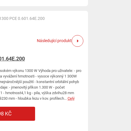
1300 PCE 0.601.64E.200
Následující produkt
01.64E.200
 vysokém výkonu 1300 W Výhoda pro uživatele: - pro
eť a vyvážení hmotnosti - vysoce výkonný 1 300W
ejnáročnější použití - konstantní orbitální pohyb
daje: - jmenovitý příkon 1.300 W - počet
1 - hmotnost4,1 kg - pila, výška zdvihu28 mm
ě230 mm - hloubka řezu v kov. profilech...
Celý
98 KČ