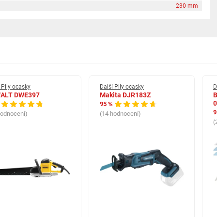
230 mm
 Pily ocasky
Další Pily ocasky
D
ALT DWE397
Makita DJR183Z
B
0
95 %
9
hodnocení)
(14 hodnocení)
pohodlnou výměnu pilového listu jednou rukou
(
ích oblastí
íjemné uchopení