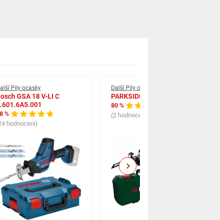
alší Pily ocasky
Další Pily ocasky
osch GSA 18 V-LI C
PARKSIDE PFS 850 C3
.601.6A5.001
80 %
8 %
(2 hodnocení)
24 hodnocení)
Next