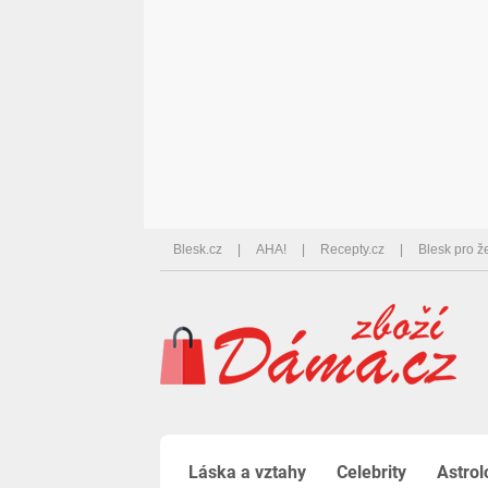
Blesk.cz
AHA!
Recepty.cz
Blesk pro ž
Láska a vztahy
Celebrity
Astrol