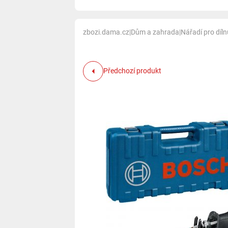
zbozi.dama.cz
|
Dům a zahrada
|
Nářadí pro díl
Předchozí produkt