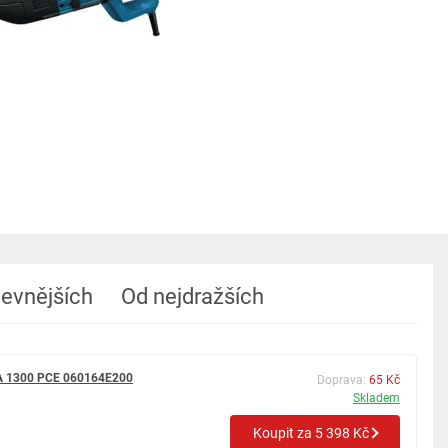
levnějších
Od nejdražších
SA 1300 PCE 060164E200
Doprava:
65 Kč
Skladem
Koupit za 5 398 Kč