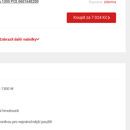
SA 1300 PCE 060164E200
Doprava:
zdarma
Koupit za 7 024 Kč
Zobrazit další nabídky
nu 1300 W
ní hmotnosti
onikou pro nejnáročnější použití