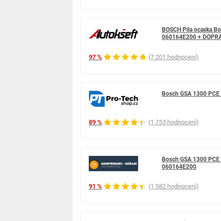
BOSCH Pila ocaska Bo
060164E200 + DOPR
97 %
(7 201 hodnocení)
Bosch GSA 1300 PCE 
89 %
(1 753 hodnocení)
Bosch GSA 1300 PCE P
060164E200
91 %
(1 582 hodnocení)