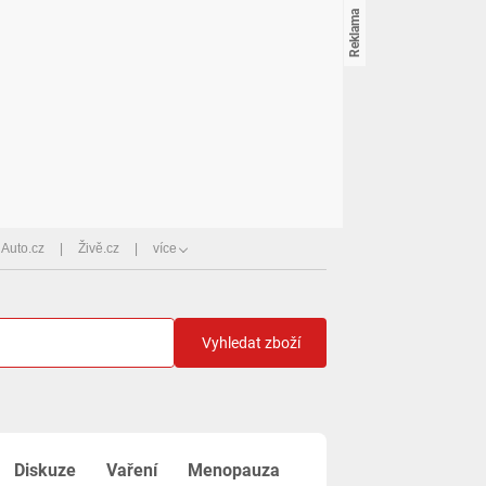
Auto.cz
Živě.cz
více
Vyhledat zboží
Diskuze
Vaření
Menopauza