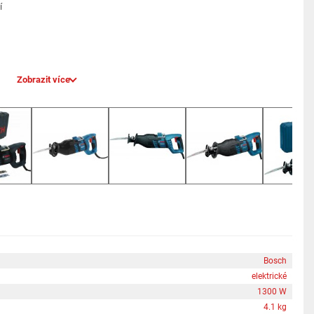
í
Zobrazit více
Bosch
elektrické
1300 W
4.1 kg