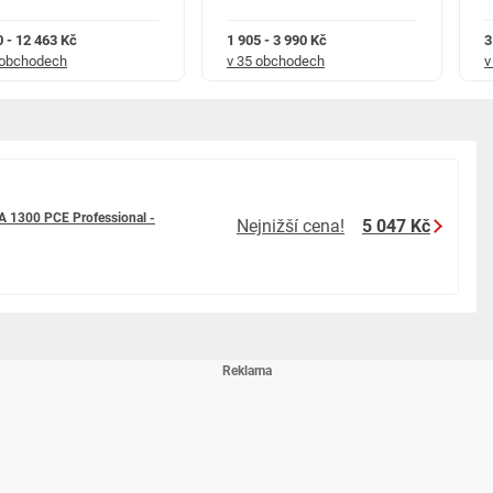
0 - 12 463 Kč
1 905 - 3 990 Kč
3
 obchodech
v 35 obchodech
v
kumulátory Bosch včetně nabíječek splňují nejvyšší nároky na kvalitu. Z
ek. A sice zdarma. 3-letá záruka na elektrické nářadí. Platí pro
stroje Bosch. Výjimku tvoří vysokofrekvenční nářadí, průmyslové
íslušenství, které je součástí dodávky, a dále akumulátory a nabíječky.
rvis Premium pro akumulátory a nabíječky. Platí pro veškeré profesionální
 1300 PCE Professional -
Nejnižší cena!
5 047 Kč
nabíječek. Pokud se během doby trvání servisu Premium pro akumulátory
egistrované nabíječky závada na základě vady materiálu nebo výrobní
(případně také za následující model). Vyměněné akumulátory a nabíječky