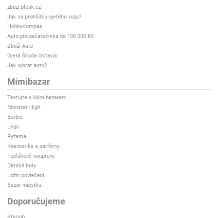
zbozi.blesk.cz
Jak na prohlídku ojetého vozu?
HobbyKompas
Auto pro začátečníka do 100 000 Kč
Zboží Auto
Ojetá Škoda Octavia
Jak vybrat auto?
Mimibazar
Testujte s Mimibazarem
Monster High
Barbie
Lego
Pyžama
Kosmetika a parfémy
Teplákové soupravy
Dětské boty
Ložní povlečení
Bazar nábytku
Doporučujeme
Starjob