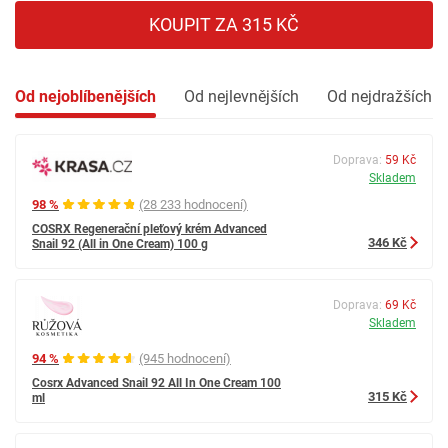
KOUPIT ZA 315 KČ
Od nejoblíbenějších
Od nejlevnějších
Od nejdražších
Doprava:
59 Kč
Skladem
98 %
(28 233 hodnocení)
COSRX Regenerační pleťový krém Advanced
346 Kč
Snail 92 (All in One Cream) 100 g
Doprava:
69 Kč
Skladem
94 %
(945 hodnocení)
Cosrx Advanced Snail 92 All In One Cream 100
315 Kč
ml