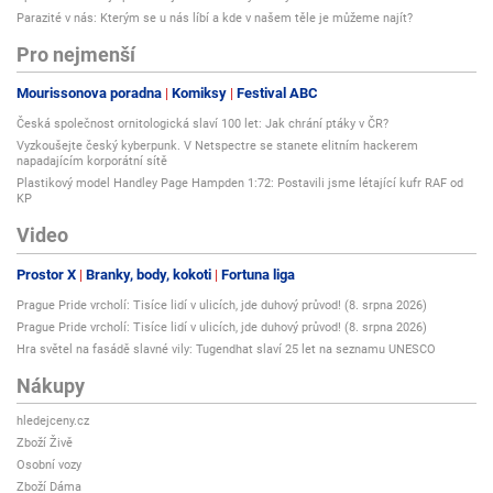
Parazité v nás: Kterým se u nás líbí a kde v našem těle je můžeme najít?
Pro nejmenší
Mourissonova poradna
Komiksy
Festival ABC
Česká společnost ornitologická slaví 100 let: Jak chrání ptáky v ČR?
Vyzkoušejte český kyberpunk. V Netspectre se stanete elitním hackerem
napadajícím korporátní sítě
Plastikový model Handley Page Hampden 1:72: Postavili jsme létající kufr RAF od
KP
Video
Prostor X
Branky, body, kokoti
Fortuna liga
Prague Pride vrcholí: Tisíce lidí v ulicích, jde duhový průvod! (8. srpna 2026)
Prague Pride vrcholí: Tisíce lidí v ulicích, jde duhový průvod! (8. srpna 2026)
Hra světel na fasádě slavné vily: Tugendhat slaví 25 let na seznamu UNESCO
Nákupy
hledejceny.cz
Zboží Živě
Osobní vozy
Zboží Dáma