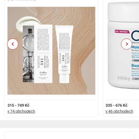
O značce COSRX
Korejská značka COSRX byla založena roku 2013 a specializuje se na
kvalitní, přírodní a cruelty-free kosmetiku. Název značky je odvozen od
slov COSmetics a RX (zkratka pro lékařský předpis). Jejich produkty jsou
navrženy tak, aby účinně řešily konkrétní kožní nedokonalosti, neobsahují
žádné pleti nebezpečné látky, ale jsou složené pouze z jemných a
přírodních ingrediencí. Kosmetika COSRX založená na bázi účinných
Previous
Next
složek obohacených o extrakty s antioxidačními a protizánětlivými
vlastnostmi je vhodná i pro citlivou pleť.
315 - 749 Kč
335 - 676 Kč
v 74 obchodech
v 46 obchodech