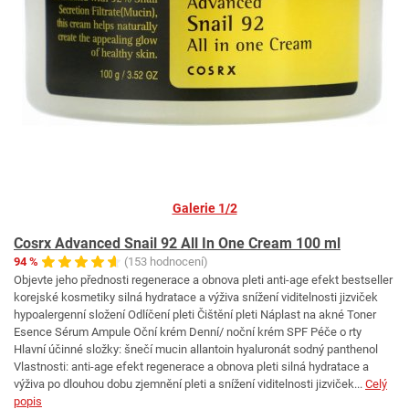
Galerie 1/2
Cosrx Advanced Snail 92 All In One Cream 100 ml
94 %
(153 hodnocení)
Objevte jeho přednosti regenerace a obnova pleti anti-age efekt bestseller
korejské kosmetiky silná hydratace a výživa snížení viditelnosti jizviček
hypoalergenní složení Odlíčení pleti Čištění pleti Náplast na akné Toner
Esence Sérum Ampule Oční krém Denní/ noční krém SPF Péče o rty
Hlavní účinné složky: šnečí mucin allantoin hyaluronát sodný panthenol
Vlastnosti: anti-age efekt regenerace a obnova pleti silná hydratace a
výživa po dlouhou dobu zjemnění pleti a snížení viditelnosti jizviček...
Celý
popis