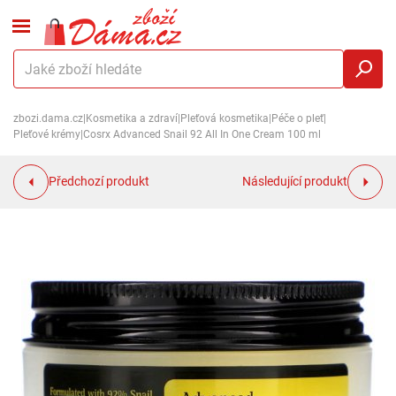
zbozi.dama.cz
|
Kosmetika a zdraví
|
Pleťová kosmetika
|
Péče o pleť
|
Pleťové krémy
|
Cosrx Advanced Snail 92 All In One Cream 100 ml
Předchozí produkt
Následující produkt