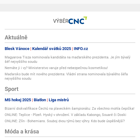
VÝBĚR
Aktuálně
Blesk Vánoce
Kalendář svátků 2025
INFO.cz
Magyarova Tisza nominovala kandidáta na maďarského prezidenta. Je jím bývalý
šéf nejvyššího soudu
Nemáte ji i vy? Ministerstvo varuje před nebezpečnou kosmetikou!
Maďarsko bude mít nového prezidenta: Vládní strana nominovala bývalého šéfa
nejvyššího soudu
Sport
MS hokej 2025
Biatlon
Liga mistrů
Bizarní diskvalifikace Čechů na plaveckém šampionátu: Za všechno mohla čepička!
ONLINE: Teplice - Plzeň. Hyský v ohrožení. V základu Kabongo, Souaré či Doski
ONLINE: Zlín - Bohemians. Souboj dvou týmů bez výhry. Kdo bude úspěšnější?
Móda a krása