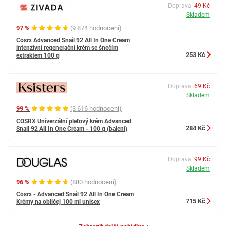
Doprava:
49 Kč
Skladem
97 %
(9 874 hodnocení)
Cosrx Advanced Snail 92 All In One Cream
intenzivní regenerační krém se šnečím
253 Kč
extraktem 100 g
Doprava:
69 Kč
Skladem
99 %
(3 616 hodnocení)
COSRX Univerzální pleťový krém Advanced
284 Kč
Snail 92 All In One Cream - 100 g (balení)
Doprava:
99 Kč
Skladem
96 %
(880 hodnocení)
Cosrx - Advanced Snail 92 All In One Cream
715 Kč
Krémy na obličej 100 ml unisex