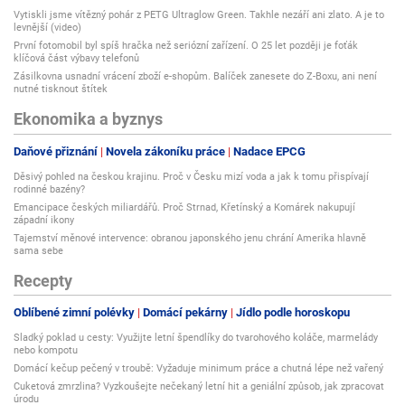
Vytiskli jsme vítězný pohár z PETG Ultraglow Green. Takhle nezáří ani zlato. A je to
levnější (video)
První fotomobil byl spíš hračka než seriózní zařízení. O 25 let později je foťák
klíčová část výbavy telefonů
Zásilkovna usnadní vrácení zboží e-shopům. Balíček zanesete do Z-Boxu, ani není
nutné tisknout štítek
Ekonomika a byznys
Daňové přiznání
Novela zákoníku práce
Nadace EPCG
Děsivý pohled na českou krajinu. Proč v Česku mizí voda a jak k tomu přispívají
rodinné bazény?
Emancipace českých miliardářů. Proč Strnad, Křetínský a Komárek nakupují
západní ikony
Tajemství měnové intervence: obranou japonského jenu chrání Amerika hlavně
sama sebe
Recepty
Oblíbené zimní polévky
Domácí pekárny
Jídlo podle horoskopu
Sladký poklad u cesty: Využijte letní špendlíky do tvarohového koláče, marmelády
nebo kompotu
Domácí kečup pečený v troubě: Vyžaduje minimum práce a chutná lépe než vařený
Cuketová zmrzlina? Vyzkoušejte nečekaný letní hit a geniální způsob, jak zpracovat
úrodu