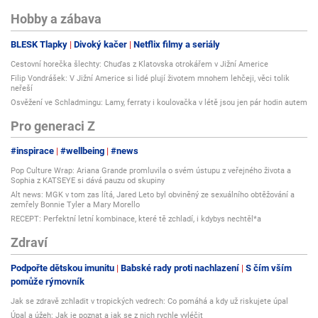
Hobby a zábava
BLESK Tlapky
Divoký kačer
Netflix filmy a seriály
Cestovní horečka šlechty: Chuďas z Klatovska otrokářem v Jižní Americe
Filip Vondrášek: V Jižní Americe si lidé plují životem mnohem lehčeji, věci tolik
neřeší
Osvěžení ve Schladmingu: Lamy, ferraty i koulovačka v létě jsou jen pár hodin autem
Pro generaci Z
#inspirace
#wellbeing
#news
Pop Culture Wrap: Ariana Grande promluvila o svém ústupu z veřejného života a
Sophia z KATSEYE si dává pauzu od skupiny
Alt news: MGK v tom zas lítá, Jared Leto byl obviněný ze sexuálního obtěžování a
zemřely Bonnie Tyler a Mary Morello
RECEPT: Perfektní letní kombinace, které tě zchladí, i kdybys nechtěl*a
Zdraví
Podpořte dětskou imunitu
Babské rady proti nachlazení
S čím vším
pomůže rýmovník
Jak se zdravě zchladit v tropických vedrech: Co pomáhá a kdy už riskujete úpal
Úpal a úžeh: Jak je poznat a jak se z nich rychle vyléčit