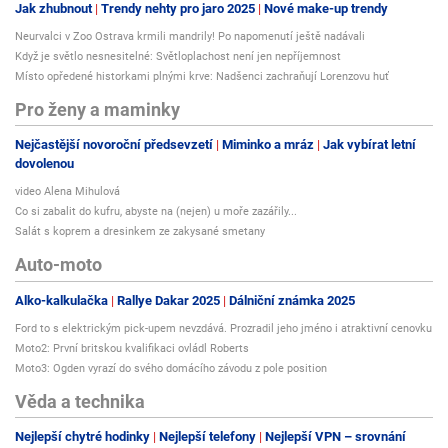
Jak zhubnout
Trendy nehty pro jaro 2025
Nové make-up trendy
Neurvalci v Zoo Ostrava krmili mandrily! Po napomenutí ještě nadávali
Když je světlo nesnesitelné: Světloplachost není jen nepříjemnost
Místo opředené historkami plnými krve: Nadšenci zachraňují Lorenzovu huť
Pro ženy a maminky
Nejčastější novoroční předsevzetí
Miminko a mráz
Jak vybírat letní
dovolenou
video Alena Mihulová
Co si zabalit do kufru, abyste na (nejen) u moře zazářily...
Salát s koprem a dresinkem ze zakysané smetany
Auto-moto
Alko-kalkulačka
Rallye Dakar 2025
Dálniční známka 2025
Ford to s elektrickým pick-upem nevzdává. Prozradil jeho jméno i atraktivní cenovku
Moto2: První britskou kvalifikaci ovládl Roberts
Moto3: Ogden vyrazí do svého domácího závodu z pole position
Věda a technika
Nejlepší chytré hodinky
Nejlepší telefony
Nejlepší VPN – srovnání