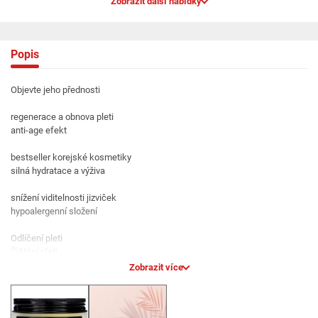
Zobrazit další nabídky
Popis
Objevte jeho přednosti
regenerace a obnova pleti
anti-age efekt
bestseller korejské kosmetiky
silná hydratace a výživa
snížení viditelnosti jizviček
hypoalergenní složení
Odlíčení pleti
Čištění pleti
Náplast na akné
Zobrazit více
Toner
Esence Sérum Ampule
Oční krém