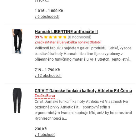
vysoký...
1 016 - 1 800 Kč
v 6 obchodech
Hannah LIBERTINE anthracite II
99 %
(8 hodnocení)
Značka
Materiál
Barva
Délka nohavic
Období
Velikostí tabulku najdete v galerii produktu. Lehké, vysoce
elastické kalhoty Hannah Libertine II jsou vyrobeny z
příjemného funkčního materiálu AFT Stretch. Tento letní...
719 - 1 790 Kč
v 12 obchodech
CRIVIT Dámské funkční kalhoty Athletic Fit Černá
Značka
Barva
Crivit Dámské funkční kalhoty Athletic Fit Vlastnosti Reí
ozdobné prvky Athletic Fit – sportovní střih s
ergonomickým tvarem: kopíruje tělo, aniž by ho omezoval
Rychleschnoucí a...
230 Kč
v 1 obchodě