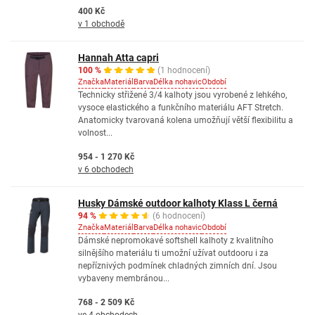
400 Kč
v 1 obchodě
Hannah Atta capri
100 %
(1 hodnocení)
Značka
Materiál
Barva
Délka nohavic
Období
Technicky střižené 3/4 kalhoty jsou vyrobené z lehkého,
vysoce elastického a funkčního materiálu AFT Stretch.
Anatomicky tvarovaná kolena umožňují větší flexibilitu a
volnost...
954 - 1 270 Kč
v 6 obchodech
Husky Dámské outdoor kalhoty Klass L černá
94 %
(6 hodnocení)
Značka
Materiál
Barva
Délka nohavic
Období
Dámské nepromokavé softshell kalhoty z kvalitního
silnějšího materiálu ti umožní užívat outdooru i za
nepříznivých podmínek chladných zimních dní. Jsou
vybaveny membránou...
768 - 2 509 Kč