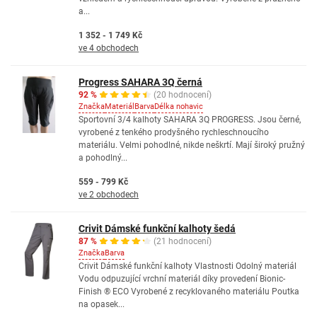
a...
1 352 - 1 749 Kč
ve 4 obchodech
Progress SAHARA 3Q černá
92 %
(20 hodnocení)
Značka
Materiál
Barva
Délka nohavic
Sportovní 3/4 kalhoty SAHARA 3Q PROGRESS. Jsou černé,
vyrobené z tenkého prodyšného rychleschnoucího
materiálu. Velmi pohodlné, nikde neškrtí. Mají široký pružný
a pohodlný...
559 - 799 Kč
ve 2 obchodech
Crivit Dámské funkční kalhoty šedá
87 %
(21 hodnocení)
Značka
Barva
Crivit Dámské funkční kalhoty Vlastnosti Odolný materiál
Vodu odpuzující vrchní materiál díky provedení Bionic-
Finish ® ECO Vyrobené z recyklovaného materiálu Poutka
na opasek...