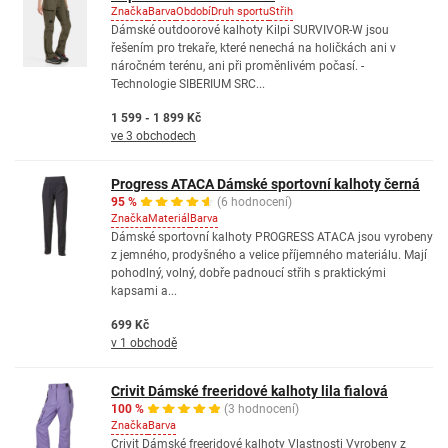
Značka
Barva
Období
Druh sportu
Střih
Dámské outdoorové kalhoty Kilpi SURVIVOR-W jsou
řešením pro trekaře, které nenechá na holičkách ani v
náročném terénu, ani při proměnlivém počasí. -
Technologie SIBERIUM SRC...
1 599 - 1 899 Kč
ve 3 obchodech
Progress ATACA Dámské sportovní kalhoty černá
95 %
(6 hodnocení)
Značka
Materiál
Barva
Dámské sportovní kalhoty PROGRESS ATACA jsou vyrobeny
z jemného, prodyšného a velice příjemného materiálu. Mají
pohodlný, volný, dobře padnoucí střih s praktickými
kapsami a...
699 Kč
v 1 obchodě
Crivit Dámské freeridové kalhoty lila fialová
100 %
(3 hodnocení)
Značka
Barva
Crivit Dámské freeridové kalhoty Vlastnosti Vyrobeny z