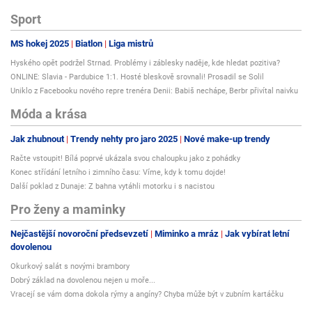
Sport
MS hokej 2025
Biatlon
Liga mistrů
Hyského opět podržel Strnad. Problémy i záblesky naděje, kde hledat pozitiva?
ONLINE: Slavia - Pardubice 1:1. Hosté bleskově srovnali! Prosadil se Solil
Uniklo z Facebooku nového repre trenéra Denii: Babiš nechápe, Berbr přivítal naivku
Móda a krása
Jak zhubnout
Trendy nehty pro jaro 2025
Nové make-up trendy
Račte vstoupit! Bílá poprvé ukázala svou chaloupku jako z pohádky
Konec střídání letního i zimního času: Víme, kdy k tomu dojde!
Další poklad z Dunaje: Z bahna vytáhli motorku i s nacistou
Pro ženy a maminky
Nejčastější novoroční předsevzetí
Miminko a mráz
Jak vybírat letní
dovolenou
Okurkový salát s novými brambory
Dobrý základ na dovolenou nejen u moře...
Vracejí se vám doma dokola rýmy a angíny? Chyba může být v zubním kartáčku