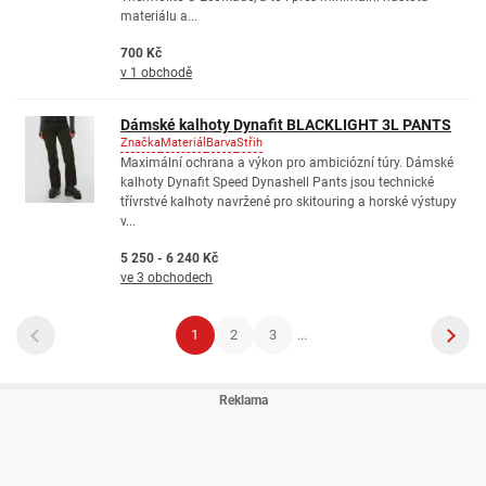
materiálu a...
700 Kč
v 1 obchodě
Dámské kalhoty Dynafit BLACKLIGHT 3L PANTS
Značka
Materiál
Barva
Střih
Maximální ochrana a výkon pro ambiciózní túry. Dámské
kalhoty Dynafit Speed Dynashell Pants jsou technické
třívrstvé kalhoty navržené pro skitouring a horské výstupy
v...
5 250 - 6 240 Kč
ve 3 obchodech
1
2
3
...