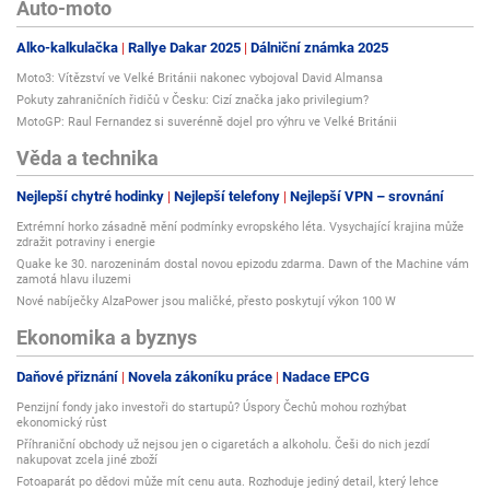
Auto-moto
Alko-kalkulačka
Rallye Dakar 2025
Dálniční známka 2025
Moto3: Vítězství ve Velké Británii nakonec vybojoval David Almansa
Pokuty zahraničních řidičů v Česku: Cizí značka jako privilegium?
MotoGP: Raul Fernandez si suverénně dojel pro výhru ve Velké Británii
Věda a technika
Nejlepší chytré hodinky
Nejlepší telefony
Nejlepší VPN – srovnání
Extrémní horko zásadně mění podmínky evropského léta. Vysychající krajina může
zdražit potraviny i energie
Quake ke 30. narozeninám dostal novou epizodu zdarma. Dawn of the Machine vám
zamotá hlavu iluzemi
Nové nabíječky AlzaPower jsou maličké, přesto poskytují výkon 100 W
Ekonomika a byznys
Daňové přiznání
Novela zákoníku práce
Nadace EPCG
Penzijní fondy jako investoři do startupů? Úspory Čechů mohou rozhýbat
ekonomický růst
Příhraniční obchody už nejsou jen o cigaretách a alkoholu. Češi do nich jezdí
nakupovat zcela jiné zboží
Fotoaparát po dědovi může mít cenu auta. Rozhoduje jediný detail, který lehce