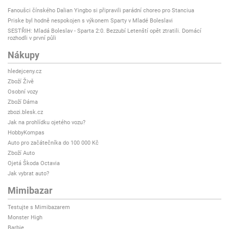
Fanoušci čínského Dalian Yingbo si připravili parádní choreo pro Stanciua
Priske byl hodně nespokojen s výkonem Sparty v Mladé Boleslavi
SESTŘIH: Mladá Boleslav - Sparta 2:0. Bezzubí Letenští opět ztratili. Domácí
rozhodli v první půli
Nákupy
hledejceny.cz
Zboží Živě
Osobní vozy
Zboží Dáma
zbozi.blesk.cz
Jak na prohlídku ojetého vozu?
HobbyKompas
Auto pro začátečníka do 100 000 Kč
Zboží Auto
Ojetá Škoda Octavia
Jak vybrat auto?
Mimibazar
Testujte s Mimibazarem
Monster High
Barbie