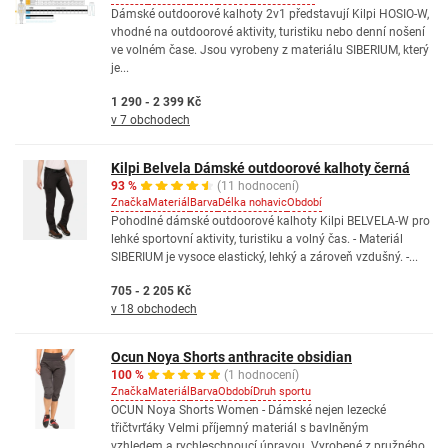
Dámské outdoorové kalhoty 2v1 představují Kilpi HOSIO-W,
vhodné na outdoorové aktivity, turistiku nebo denní nošení
ve volném čase. Jsou vyrobeny z materiálu SIBERIUM, který
je...
1 290 - 2 399 Kč
v 7 obchodech
Kilpi Belvela Dámské outdoorové kalhoty černá
93 %
(11 hodnocení)
Značka
Materiál
Barva
Délka nohavic
Období
Pohodlné dámské outdoorové kalhoty Kilpi BELVELA-W pro
lehké sportovní aktivity, turistiku a volný čas. - Materiál
SIBERIUM je vysoce elastický, lehký a zároveň vzdušný. -...
705 - 2 205 Kč
v 18 obchodech
Ocun Noya Shorts anthracite obsidian
100 %
(1 hodnocení)
Značka
Materiál
Barva
Období
Druh sportu
OCUN Noya Shorts Women - Dámské nejen lezecké
třičtvrťáky Velmi příjemný materiál s bavlněným
vzhledem a rychleschnoucí úpravou. Vyrobené z pružného