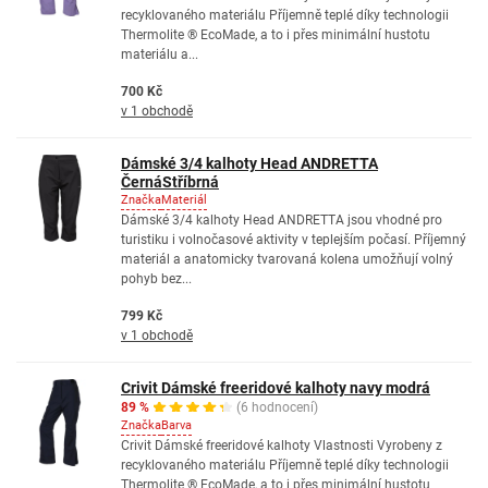
recyklovaného materiálu Příjemně teplé díky technologii
Thermolite ® EcoMade, a to i přes minimální hustotu
materiálu a...
700 Kč
v 1 obchodě
Dámské 3/4 kalhoty Head ANDRETTA
ČernáStříbrná
Značka
Materiál
Dámské 3/4 kalhoty Head ANDRETTA jsou vhodné pro
turistiku i volnočasové aktivity v teplejším počasí. Příjemný
materiál a anatomicky tvarovaná kolena umožňují volný
pohyb bez...
799 Kč
v 1 obchodě
Crivit Dámské freeridové kalhoty navy modrá
89 %
(6 hodnocení)
Značka
Barva
Crivit Dámské freeridové kalhoty Vlastnosti Vyrobeny z
recyklovaného materiálu Příjemně teplé díky technologii
Thermolite ® EcoMade, a to i přes minimální hustotu