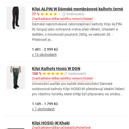
Kilpi ALPIN W Dámské membránové kalhoty černé
77 %
(2 hodnocení)
Značka
Materiál
Barva
Délka nohavic
Období
Dámské nepromokavé, celorozepínací kalhoty Kilpi ALPIN-
W, fungují jako ochranná vrstva před větrem, chladem a
deštěm, s hmotností pouhých 280g, ve velikosti 36. -
Předností je...
1 401 - 2 999 Kč
v 13 obchodech
Kilpi Kalhoty Hosio W DGN
100 %
(1 hodnocení)
Značka
Materiál
Barva
Délka nohavic
Období
Univerzální parťák pro každé dobrodružství Dámské
outdoorové kalhoty Kilpi HOSIO-W představují ideální řešení
pro všechny turistky, které chtějí být připraveny na změny...
1 149 - 1 799 Kč
v 7 obchodech
Kilpi HOSIO-W Khaki
Značka
Materiál
Barva
Období
Softshellové