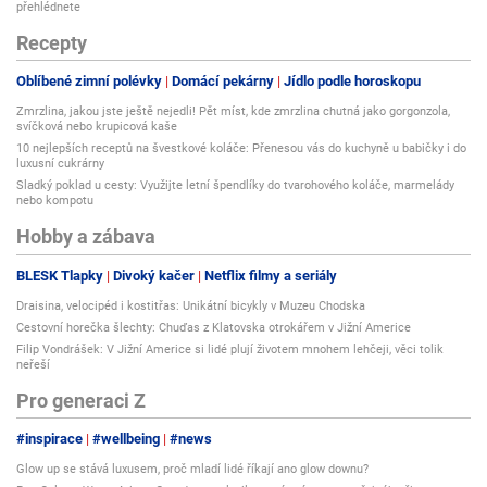
přehlédnete
Recepty
Oblíbené zimní polévky
Domácí pekárny
Jídlo podle horoskopu
Zmrzlina, jakou jste ještě nejedli! Pět míst, kde zmrzlina chutná jako gorgonzola,
svíčková nebo krupicová kaše
10 nejlepších receptů na švestkové koláče: Přenesou vás do kuchyně u babičky i do
luxusní cukrárny
Sladký poklad u cesty: Využijte letní špendlíky do tvarohového koláče, marmelády
nebo kompotu
Hobby a zábava
BLESK Tlapky
Divoký kačer
Netflix filmy a seriály
Draisina, velocipéd i kostitřas: Unikátní bicykly v Muzeu Chodska
Cestovní horečka šlechty: Chuďas z Klatovska otrokářem v Jižní Americe
Filip Vondrášek: V Jižní Americe si lidé plují životem mnohem lehčeji, věci tolik
neřeší
Pro generaci Z
#inspirace
#wellbeing
#news
Glow up se stává luxusem, proč mladí lidé říkají ano glow downu?