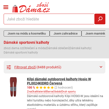
Jsem na módu a kosmetiku
Jsem zahradnice
Jsem maminka
Dámské sportovní kalhoty
zbozi.dama.cz
|
Oblečení a móda
|
Dámské oblečení
|
Dámské kalhoty
|
Dámské sportovní kalhoty
Filtrovat zboží
(8488 produktů)
Kilpi dámské outdoorové kalhoty Hosio W
PL0024KIDRD Červená
100 %
(2 hodnocení)
Značka
Materiál
Barva
Období
Druh sportu
Dámské outdoorové kalhoty Kilpi HOSIO-W jsou ideální na
letní turistiku nebo horolezectví, díky ultra lehkému
elastickému materiálu a úzkému střihu, který zajišťuje