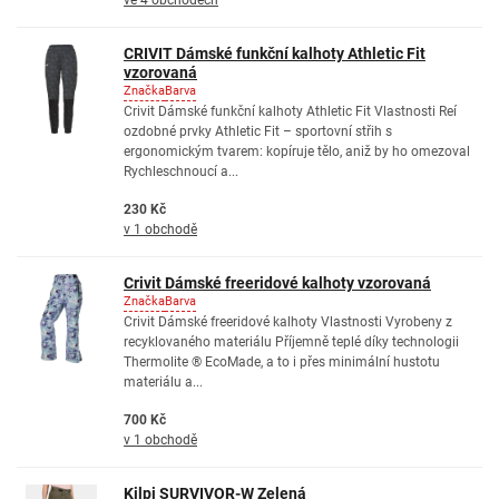
ve 4 obchodech
CRIVIT Dámské funkční kalhoty Athletic Fit
vzorovaná
Značka
Barva
Crivit Dámské funkční kalhoty Athletic Fit Vlastnosti Reí
ozdobné prvky Athletic Fit – sportovní střih s
ergonomickým tvarem: kopíruje tělo, aniž by ho omezoval
Rychleschnoucí a...
230 Kč
v 1 obchodě
Crivit Dámské freeridové kalhoty vzorovaná
Značka
Barva
Crivit Dámské freeridové kalhoty Vlastnosti Vyrobeny z
recyklovaného materiálu Příjemně teplé díky technologii
Thermolite ® EcoMade, a to i přes minimální hustotu
materiálu a...
700 Kč
v 1 obchodě
Kilpi SURVIVOR-W Zelená