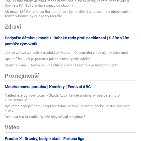
Pop Culture Wrap: Ariana Grande promluvila o svém ústupu z veřejného života a
Sophia z KATSEYE si dává pauzu od skupiny
Alt news: MGK v tom zas lítá, Jared Leto byl obviněný ze sexuálního obtěžování a
zemřely Bonnie Tyler a Mary Morello
Zdraví
Podpořte dětskou imunitu
Babské rady proti nachlazení
S čím vším
pomůže rýmovník
Jak se zdravě zchladit v tropických vedrech: Co pomáhá a kdy už riskujete úpal
Úpal a úžeh: Jak je poznat a jak se z nich rychle vyléčit
Parazité v nás: Kterým se u nás líbí a kde v našem těle je můžeme najít?
Pro nejmenší
Mourissonova poradna
Komiksy
Festival ABC
Nahlédněte do nové továrny Škoda Auto: Takhle probíhá výroba baterií pro
elektromobily!
Vybíráme nejlepší herní adaptace Pána prstenů. Moderní pecky i historicky první
kroky
Desková hra Stínadla: Rychlé šípy ožívají v napínavé
Video
Prostor X
Branky, body, kokoti
Fortuna liga