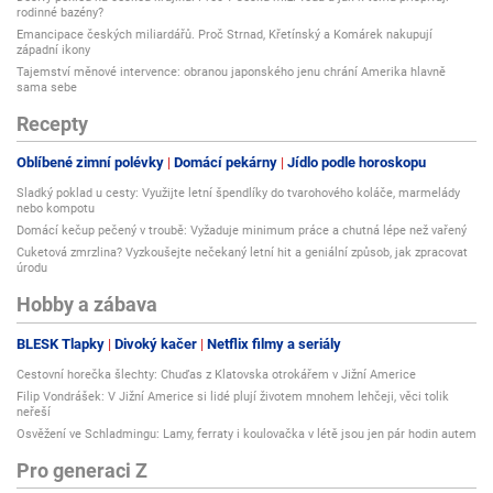
rodinné bazény?
Emancipace českých miliardářů. Proč Strnad, Křetínský a Komárek nakupují
západní ikony
Tajemství měnové intervence: obranou japonského jenu chrání Amerika hlavně
sama sebe
Recepty
Oblíbené zimní polévky
Domácí pekárny
Jídlo podle horoskopu
Sladký poklad u cesty: Využijte letní špendlíky do tvarohového koláče, marmelády
nebo kompotu
Domácí kečup pečený v troubě: Vyžaduje minimum práce a chutná lépe než vařený
Cuketová zmrzlina? Vyzkoušejte nečekaný letní hit a geniální způsob, jak zpracovat
úrodu
Hobby a zábava
BLESK Tlapky
Divoký kačer
Netflix filmy a seriály
Cestovní horečka šlechty: Chuďas z Klatovska otrokářem v Jižní Americe
Filip Vondrášek: V Jižní Americe si lidé plují životem mnohem lehčeji, věci tolik
neřeší
Osvěžení ve Schladmingu: Lamy, ferraty i koulovačka v létě jsou jen pár hodin autem
Pro generaci Z