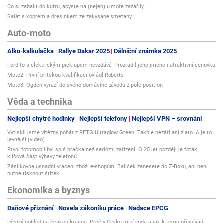
Co si zabalit do kufru, abyste na (nejen) u moře zazářily...
Salát s koprem a dresinkem ze zakysané smetany
Auto-moto
Alko-kalkulačka
Rallye Dakar 2025
Dálniční známka 2025
Ford to s elektrickým pick-upem nevzdává. Prozradil jeho jméno i atraktivní cenovku
Moto2: První britskou kvalifikaci ovládl Roberts
Moto3: Ogden vyrazí do svého domácího závodu z pole position
Věda a technika
Nejlepší chytré hodinky
Nejlepší telefony
Nejlepší VPN – srovnání
Vytiskli jsme vítězný pohár z PETG Ultraglow Green. Takhle nezáří ani zlato. A je to
levnější (video)
První fotomobil byl spíš hračka než seriózní zařízení. O 25 let později je foťák
klíčová část výbavy telefonů
Zásilkovna usnadní vrácení zboží e-shopům. Balíček zanesete do Z-Boxu, ani není
nutné tisknout štítek
Ekonomika a byznys
Daňové přiznání
Novela zákoníku práce
Nadace EPCG
Děsivý pohled na českou krajinu. Proč v Česku mizí voda a jak k tomu přispívají