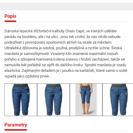
Popis
Dámské lezecké tříčtvrteční kalhoty Chain Capri, ve kterých uděláte
parádu na boulderu, ale i na ulici. Jsou tak civilní, že vás nikdo nebude
podezřívat z provozování sportovních aktivit na skále za městem.
Ultralehká džínovina je odolná, pružná, prodyšná a rychle schne. Široká
manžeta je samozřejmostí. Vsazený klín znamená maximální rozsah
pohybu a zdvojená tvarovaná kolena snesou i hrubší zacházení, takže se
nemusíte bát pořádně se opřít do dalšího kroku. Spodní manžeta je vzadu
elastická. Zajímavým detailem je i poutko na kartáček, které samo o sobě
vypadá jako ozdobný prvek.
Parametry