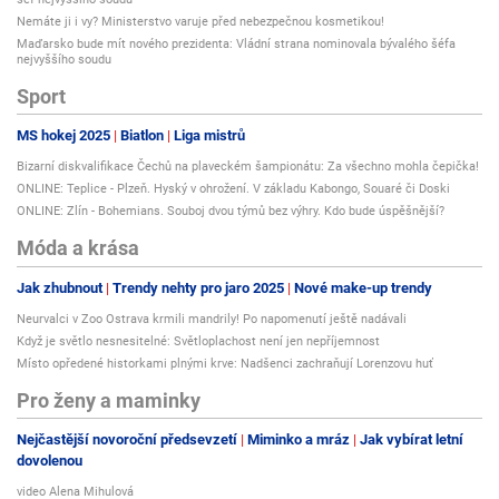
Nemáte ji i vy? Ministerstvo varuje před nebezpečnou kosmetikou!
Maďarsko bude mít nového prezidenta: Vládní strana nominovala bývalého šéfa
nejvyššího soudu
Sport
MS hokej 2025
Biatlon
Liga mistrů
Bizarní diskvalifikace Čechů na plaveckém šampionátu: Za všechno mohla čepička!
ONLINE: Teplice - Plzeň. Hyský v ohrožení. V základu Kabongo, Souaré či Doski
ONLINE: Zlín - Bohemians. Souboj dvou týmů bez výhry. Kdo bude úspěšnější?
Móda a krása
Jak zhubnout
Trendy nehty pro jaro 2025
Nové make-up trendy
Neurvalci v Zoo Ostrava krmili mandrily! Po napomenutí ještě nadávali
Když je světlo nesnesitelné: Světloplachost není jen nepříjemnost
Místo opředené historkami plnými krve: Nadšenci zachraňují Lorenzovu huť
Pro ženy a maminky
Nejčastější novoroční předsevzetí
Miminko a mráz
Jak vybírat letní
dovolenou
video Alena Mihulová