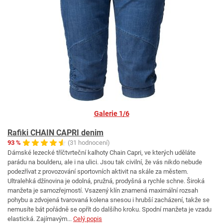
Galerie 1/6
Rafiki CHAIN CAPRI denim
93 %
(31 hodnocení)
Dámské lezecké tříčtvrteční kalhoty Chain Capri, ve kterých uděláte
parádu na boulderu, ale i na ulici. Jsou tak civilní, že vás nikdo nebude
podezřívat z provozování sportovních aktivit na skále za městem.
Ultralehká džínovina je odolná, pružná, prodyšná a rychle schne. Široká
manžeta je samozřejmostí. Vsazený klín znamená maximální rozsah
pohybu a zdvojená tvarovaná kolena snesou i hrubší zacházení, takže se
nemusíte bát pořádně se opřít do dalšího kroku. Spodní manžeta je vzadu
elastická. Zajímavým...
Celý popis