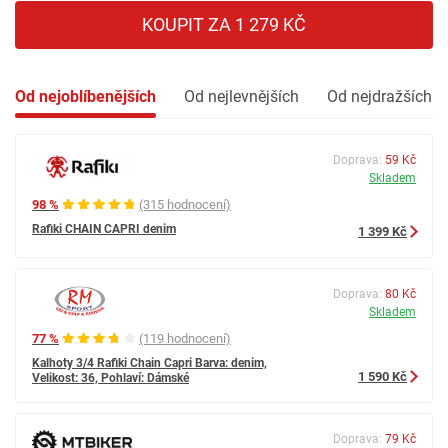
KOUPIT ZA 1 279 KČ
Od nejoblíbenějších
Od nejlevnějších
Od nejdražších
Doprava:
59 Kč
Skladem
98 %
(315 hodnocení)
Rafiki CHAIN CAPRI denim
1 399 Kč
Doprava:
80 Kč
Skladem
77 %
(119 hodnocení)
Kalhoty 3/4 Rafiki Chain Capri Barva: denim,
1 590 Kč
Velikost: 36, Pohlaví: Dámské
Doprava:
79 Kč