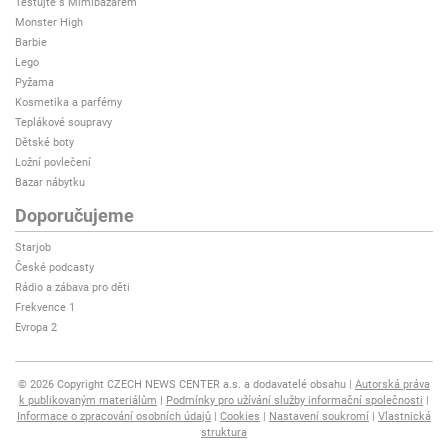
Testujte s Mimibazarem
Monster High
Barbie
Lego
Pyžama
Kosmetika a parfémy
Teplákové soupravy
Dětské boty
Ložní povlečení
Bazar nábytku
Doporučujeme
Starjob
České podcasty
Rádio a zábava pro děti
Frekvence 1
Evropa 2
© 2026 Copyright CZECH NEWS CENTER a.s. a dodavatelé obsahu
Autorská práva
k publikovaným materiálům
Podmínky pro užívání služby informační společnosti
Informace o zpracování osobních údajů
Cookies
Nastavení soukromí
Vlastnická
struktura