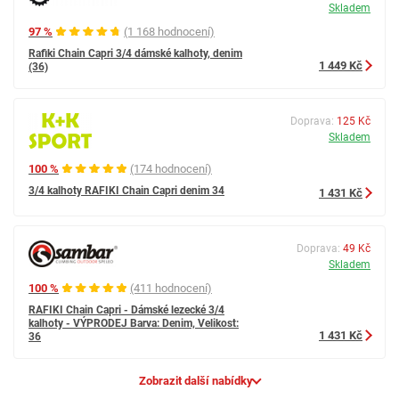
Skladem
97 %
(1 168 hodnocení)
Rafiki Chain Capri 3/4 dámské kalhoty, denim
1 449 Kč
(36)
Doprava:
125 Kč
Skladem
100 %
(174 hodnocení)
3/4 kalhoty RAFIKI Chain Capri denim 34
1 431 Kč
Doprava:
49 Kč
Skladem
100 %
(411 hodnocení)
RAFIKI Chain Capri - Dámské lezecké 3/4
kalhoty - VÝPRODEJ Barva: Denim, Velikost:
1 431 Kč
36
Zobrazit další nabídky