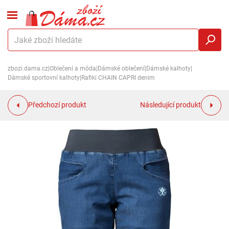
zbozi.dama.cz
|
Oblečení a móda
|
Dámské oblečení
|
Dámské kalhoty
|
Dámské sportovní kalhoty
|
Rafiki CHAIN CAPRI denim
Předchozí produkt
Následující produkt