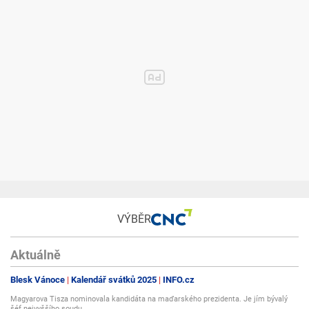
VÝBĚR
Aktuálně
Blesk Vánoce
Kalendář svátků 2025
INFO.cz
Magyarova Tisza nominovala kandidáta na maďarského prezidenta. Je jím bývalý
šéf nejvyššího soudu