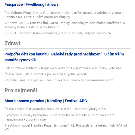
#inspirace
#wellbeing
#news
Pop Culture Wrap: Ariana Grande promluvila o svém ústupu z veřejného života a
Sophia z KATSEYE si dává pauzu od skupiny
Alt news: MGK v tom zas lítá, Jared Leto byl obviněný ze sexuálního obtěžování a
zemřely Bonnie Tyler a Mary Morello
RECEPT: Perfektní letní kombinace, které tě zchladí, i kdybys nechtěl*a
Zdraví
Podpořte dětskou imunitu
Babské rady proti nachlazení
S čím vším
pomůže rýmovník
Jak se zdravě zchladit v tropických vedrech: Co pomáhá a kdy už riskujete úpal
Úpal a úžeh: Jak je poznat a jak se z nich rychle vyléčit
Parazité v nás: Kterým se u nás líbí a kde v našem těle je můžeme najít?
Pro nejmenší
Mourissonova poradna
Komiksy
Festival ABC
Česká společnost ornitologická slaví 100 let: Jak chrání ptáky v ČR?
Vyzkoušejte český kyberpunk. V Netspectre se stanete elitním hackerem
napadajícím korporátní sítě
Plastikový model Handley Page Hampden 1:72: Postavili jsme létající kufr RAF od
KP