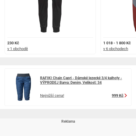
230 Kč
1 018 - 1 800 Kč
v 1 obchodě
v 6 obchodech
RAFIKI Chain Capri - Dámské lezecké 3/4 kalhoty -
VÝPRODEJ Barva: Denim, Velikost: 34
Nejnižší cena!
999 Kč