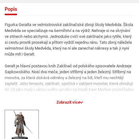
Popis
Figurka Geralta ve velmistrovské zaklínačské zbroji školy Medvěda. Škola
Medvěda se specializuje na šermířství a na výdrž. Nehraje si na skrývání
ve stínech nebo alchymii. Jednoduše cvičí své zaklínače jako rytíře, který
si cestu prostě prosekají a přitom vydrží nejednu ránu. Tato zbroj náležela
velmistrovi školy Medvěda, který na ní ale zanechal nákresy a tak ji nyní
může mít i Geralt.
Geralt je hlavní postavou knih Zaklínač od polského spisovatele Andrzeje
Sapkowského. Nosí dva meče, jeden stříbrný a jeden železný. Stříbrný na
monstra, za která získává odměny a železný na lidi, kteří mu nechtějí
zaplatit. Jeho řemeslo, zaklínač, spočívá v zabíjení monster, která ohrožují
lid. Už jako malý v rámci svého výcviku na hradě Kaer Morhen prošel řadou
mutací, díky kterým je rychlejší a silnější než běžní lidé. Byl vyučen v
používání jak meče a alchymie tak i magických znamení, která mu zajišťují
Zobrazit více
převahu nad protivníkem.