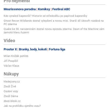
Pro nejmenší
Mourissonova poradna
Komiksy
Festival ABC
Kdo vynalezl kapesník? Historie od středověku po papírové kapesníky
Ghost Recon Wildlands dostal vylepšení a novou misi. Starší díl Ubisoft rozdává na
PC zdarma
Quake ke 30. narozeninám dostal novou epizodu zdarma. Dawn of the Machine vám
zamotá hlavu iluzemi
Video
Prostor X
Branky, body, kokoti
Fortuna liga
Milan Knížák pohřeb
Jiří Pospíšil
Václav Klaus
Nákupy
hledejceny.cz
Zboží Živě
Osobní vozy
Zboží Dáma
zbozi.blesk.cz
Jak na prohlídku ojetého vozu?