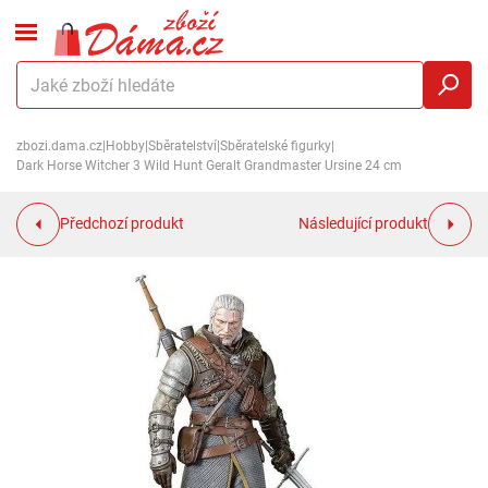
zbozi.dama.cz
|
Hobby
|
Sběratelství
|
Sběratelské figurky
|
Dark Horse Witcher 3 Wild Hunt Geralt Grandmaster Ursine 24 cm
Předchozí produkt
Následující produkt