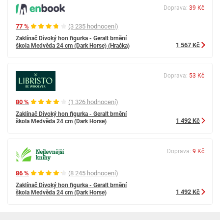
Doprava:
39 Kč
77 %
(3 235 hodnocení)
Zaklínač Divoký hon figurka - Geralt brnění
1 567 Kč
škola Medvěda 24 cm (Dark Horse) (Hračka)
Doprava:
53 Kč
80 %
(1 326 hodnocení)
Zaklínač Divoký hon figurka - Geralt brnění
1 492 Kč
škola Medvěda 24 cm (Dark Horse)
Doprava:
9 Kč
86 %
(8 245 hodnocení)
Zaklínač Divoký hon figurka - Geralt brnění
1 492 Kč
škola Medvěda 24 cm (Dark Horse)