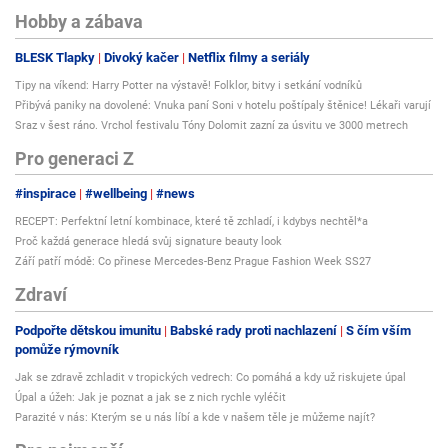
Hobby a zábava
BLESK Tlapky
Divoký kačer
Netflix filmy a seriály
Tipy na víkend: Harry Potter na výstavě! Folklor, bitvy i setkání vodníků
Přibývá paniky na dovolené: Vnuka paní Soni v hotelu poštípaly štěnice! Lékaři varují
Sraz v šest ráno. Vrchol festivalu Tóny Dolomit zazní za úsvitu ve 3000 metrech
Pro generaci Z
#inspirace
#wellbeing
#news
RECEPT: Perfektní letní kombinace, které tě zchladí, i kdybys nechtěl*a
Proč každá generace hledá svůj signature beauty look
Září patří módě: Co přinese Mercedes-Benz Prague Fashion Week SS27
Zdraví
Podpořte dětskou imunitu
Babské rady proti nachlazení
S čím vším
pomůže rýmovník
Jak se zdravě zchladit v tropických vedrech: Co pomáhá a kdy už riskujete úpal
Úpal a úžeh: Jak je poznat a jak se z nich rychle vyléčit
Parazité v nás: Kterým se u nás líbí a kde v našem těle je můžeme najít?