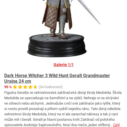
Galerie 1/1
Dark Horse Witcher 3 Wild Hunt Geralt Grandmaster
Ursine 24 cm
95 %
(24 hodnocení)
Figurka Geralta ve velmistrovské zaklínačské zbroji školy Medvěda. Škola
Medvěda se specializuje na šermířství a na výdrž. Nehraje si na skrývání
ve stínech nebo alchymii. Jednoduše cvičí své zaklínače jako rytíře, který
si cestu prostě prosekají a přitom vydrží nejednu ránu. Tato zbroj náležela
velmistrovi školy Medvěda, který na ní ale zanechal nákresy a tak ji nyní
může mít i Geralt. Geralt je hlavní postavou knih Zaklínač od polského
spisovatele Andrzeje Sapkowského. Nosí dva meče, jeden stříbrný...
Celý