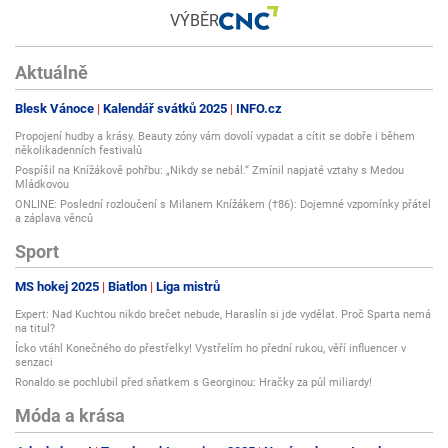
VÝBĚR
Aktuálně
Blesk Vánoce
Kalendář svátků 2025
INFO.cz
Propojení hudby a krásy. Beauty zóny vám dovolí vypadat a cítit se dobře i během
několikadenních festivalů
Pospíšil na Knížákově pohřbu: „Nikdy se nebál.“ Zmínil napjaté vztahy s Medou
Mládkovou
ONLINE: Poslední rozloučení s Milanem Knížákem (†86): Dojemné vzpomínky přátel
a záplava věnců
Sport
MS hokej 2025
Biatlon
Liga mistrů
Expert: Nad Kuchtou nikdo brečet nebude, Haraslín si jde vydělat. Proč Sparta nemá
na titul?
Ícko vtáhl Konečného do přestřelky! Vystřelím ho přední rukou, věří influencer v
senzaci
Ronaldo se pochlubil před sňatkem s Georginou: Hračky za půl miliardy!
Móda a krása