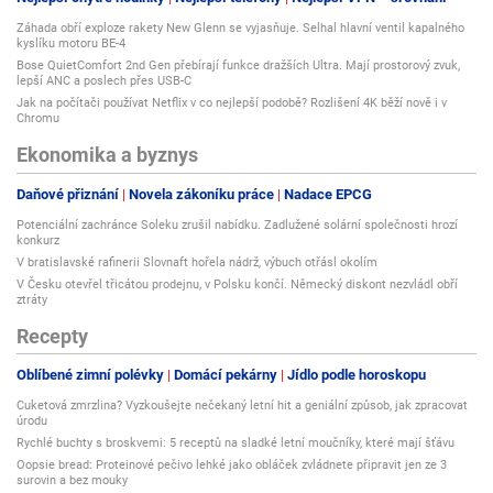
Záhada obří exploze rakety New Glenn se vyjasňuje. Selhal hlavní ventil kapalného
kyslíku motoru BE-4
Bose QuietComfort 2nd Gen přebírají funkce dražších Ultra. Mají prostorový zvuk,
lepší ANC a poslech přes USB-C
Jak na počítači používat Netflix v co nejlepší podobě? Rozlišení 4K běží nově i v
Chromu
Ekonomika a byznys
Daňové přiznání
Novela zákoníku práce
Nadace EPCG
Potenciální zachránce Soleku zrušil nabídku. Zadlužené solární společnosti hrozí
konkurz
V bratislavské rafinerii Slovnaft hořela nádrž, výbuch otřásl okolím
V Česku otevřel třicátou prodejnu, v Polsku končí. Německý diskont nezvládl obří
ztráty
Recepty
Oblíbené zimní polévky
Domácí pekárny
Jídlo podle horoskopu
Cuketová zmrzlina? Vyzkoušejte nečekaný letní hit a geniální způsob, jak zpracovat
úrodu
Rychlé buchty s broskvemi: 5 receptů na sladké letní moučníky, které mají šťávu
Oopsie bread: Proteinové pečivo lehké jako obláček zvládnete připravit jen ze 3
surovin a bez mouky