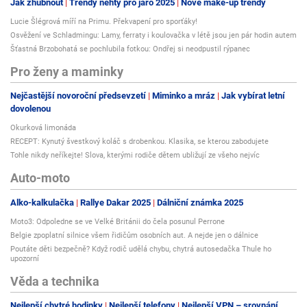
Jak zhubnout
Trendy nehty pro jaro 2025
Nové make-up trendy
Lucie Šlégrová míří na Primu. Překvapení pro sporťáky!
Osvěžení ve Schladmingu: Lamy, ferraty i koulovačka v létě jsou jen pár hodin autem
Šťastná Brzobohatá se pochlubila fotkou: Ondřej si neodpustil rýpanec
Pro ženy a maminky
Nejčastější novoroční předsevzetí
Miminko a mráz
Jak vybírat letní
dovolenou
Okurková limonáda
RECEPT: Kynutý švestkový koláč s drobenkou. Klasika, se kterou zabodujete
Tohle nikdy neříkejte! Slova, kterými rodiče dětem ubližují ze všeho nejvíc
Auto-moto
Alko-kalkulačka
Rallye Dakar 2025
Dálniční známka 2025
Moto3: Odpoledne se ve Velké Británii do čela posunul Perrone
Belgie zpoplatní silnice všem řidičům osobních aut. A nejde jen o dálnice
Poutáte děti bezpečně? Když rodič udělá chybu, chytrá autosedačka Thule ho
upozorní
Věda a technika
Nejlepší chytré hodinky
Nejlepší telefony
Nejlepší VPN – srovnání