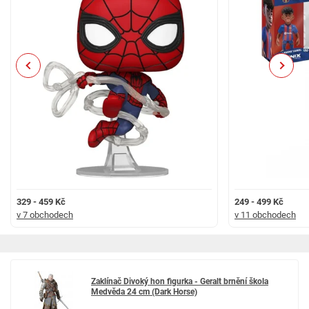
Previous
Next
329 - 459 Kč
249 - 499 Kč
v 7 obchodech
v 11 obchodech
Zaklínač Divoký hon figurka - Geralt brnění škola
Medvěda 24 cm (Dark Horse)