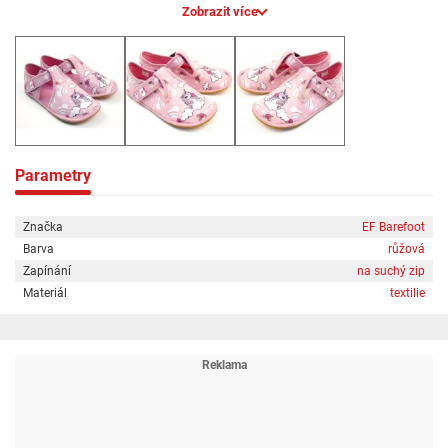
24
Zobrazit více
25
26
27
28
29
30
Vnitřní délka (mm)
Parametry
150
155
160
Značka
EF Barefoot
170
Barva
růžová
178
Zapínání
na suchý zip
183
190
Materiál
textilie
Vnitřní šířka (mm)*
63
65
66
67
69
72