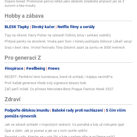
Oopsie bread: Proteinové pečivo lehké jako obláček zvládnete připravit jen ze 3
surovin a bez mouky
Hobby a zábava
BLESK Tlapky
Divoký kačer
Netflix filmy a seriály
Tipy na víkend: Harry Potter na výstavě! Folklor, bitvy i setkání vodníků
Přibývá paniky na dovolené: Vnuka paní Soni v hotelu poštípaly štěnice! Lékaři varují
Sraz v šest ráno. Vrchol festivalu Tóny Dolomit zazní za úsvitu ve 3000 metrech
Pro generaci Z
#inspirace
#wellbeing
#news
RECEPT: Perfektní letní kombinace, které tě zchladí, i kdybys nechtěl*a
Proč každá generace hledá svůj signature beauty look
Září patří módě: Co přinese Mercedes-Benz Prague Fashion Week SS27
Zdraví
Podpořte dětskou imunitu
Babské rady proti nachlazení
S čím vším
pomůže rýmovník
Jak se zdravě zchladit v tropických vedrech: Co pomáhá a kdy už riskujete úpal
Úpal a úžeh: Jak je poznat a jak se z nich rychle vyléčit
Parazité v nás: Kterým se u nás líbí a kde v našem těle je můžeme najít?