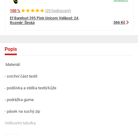
100 %
(29 hodnocení)
Ef Barefoot 395 Pink Unicorn Velikost: 24,
366 Kč
Rozměr: Široká
Popis
Materiál:
- svrchní část textil
- podšívka a stélka textil/kůže
- podrážka guma
- pásek na suchý zip
Velikostní tabulka
Velikost