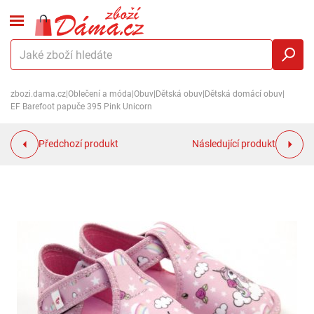
zbozi.dama.cz
|
Oblečení a móda
|
Obuv
|
Dětská obuv
|
Dětská domácí obuv
|
EF Barefoot papuče 395 Pink Unicorn
Předchozí produkt
Následující produkt