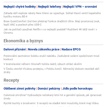
Nejlepší chytré hodinky
Nejlepší telefony
Nejlepší VPN – srovnání
Záhada obří exploze rakety New Glenn se vyjasňuje. Selhal hlavní ventil kapalného
kyslíku motoru BE-4
Bose QuietComfort 2nd Gen přebírají funkce dražších Ultra. Mají prostorový zvuk,
lepší ANC a poslech přes USB-C
Jak na počítači používat Netflix v co nejlepší podobě? Rozlišení 4K běží nově i v
Chromu
Ekonomika a byznys
Daňové přiznání
Novela zákoníku práce
Nadace EPCG
Potenciální zachránce Soleku zrušil nabídku. Zadlužené solární společnosti hrozí
konkurz
V bratislavské rafinerii Slovnaft hořela nádrž, výbuch otřásl okolím
V Česku otevřel třicátou prodejnu, v Polsku končí. Německý diskont nezvládl obří
ztráty
Recepty
Oblíbené zimní polévky
Domácí pekárny
Jídlo podle horoskopu
Cuketová zmrzlina? Vyzkoušejte nečekaný letní hit a geniální způsob, jak zpracovat
úrodu
Rychlé buchty s broskvemi: 5 receptů na sladké letní moučníky, které mají šťávu