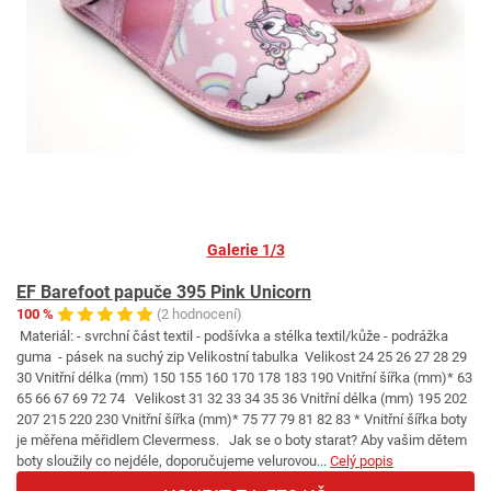
Galerie 1/3
EF Barefoot papuče 395 Pink Unicorn
100 %
(2 hodnocení)
Materiál: - svrchní část textil - podšívka a stélka textil/kůže - podrážka
guma - pásek na suchý zip Velikostní tabulka Velikost 24 25 26 27 28 29
30 Vnitřní délka (mm) 150 155 160 170 178 183 190 Vnitřní šířka (mm)* 63
65 66 67 69 72 74 Velikost 31 32 33 34 35 36 Vnitřní délka (mm) 195 202
207 215 220 230 Vnitřní šířka (mm)* 75 77 79 81 82 83 * Vnitřní šířka boty
je měřena měřidlem Clevermess. Jak se o boty starat? Aby vašim dětem
boty sloužily co nejdéle, doporučujeme velurovou...
Celý popis