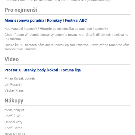
Pro nejmenší
Mourissonova poradna
Komiksy
Festival ABC
Kdo vynalezl kapesník? Historie od středověku po papírové kapesníky
Ghost Recon Wildlands dostal vylepšení a novou misi. Starší díl Ubisoft rozdává na
PC zdarma
Quake ke 30. narozeninám dostal novou epizodu zdarma. Dawn of the Machine vám
zamotá hlavu iluzemi
Video
Prostor X
Branky, body, kokoti
Fortuna liga
Milan Knížák pohřeb
Jiří Pospíšil
Václav Klaus
Nákupy
hledejceny.cz
Zboží Živě
Osobní vozy
Zboží Dáma
zbozi.blesk.cz