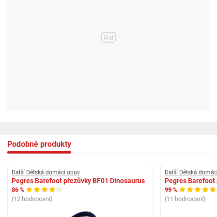
74
Velikost
31
32
33
34
35
36
Vnitřní délka (mm)
195
202
Podobné produkty
207
215
220
Další Dětská domácí obuv
Další Dětská domác
230
Pegres Barefoot přezůvky BF01 Dinosaurus
Pegres Barefoot
86 %
99 %
Vnitřní šířka (mm)*
(12 hodnocení)
(11 hodnocení)
75
77