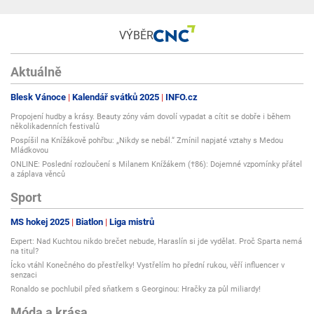
VÝBĚR
Aktuálně
Blesk Vánoce
Kalendář svátků 2025
INFO.cz
Propojení hudby a krásy. Beauty zóny vám dovolí vypadat a cítit se dobře i během
několikadenních festivalů
Pospíšil na Knížákově pohřbu: „Nikdy se nebál.“ Zmínil napjaté vztahy s Medou
Mládkovou
ONLINE: Poslední rozloučení s Milanem Knížákem (†86): Dojemné vzpomínky přátel
a záplava věnců
Sport
MS hokej 2025
Biatlon
Liga mistrů
Expert: Nad Kuchtou nikdo brečet nebude, Haraslín si jde vydělat. Proč Sparta nemá
na titul?
Ícko vtáhl Konečného do přestřelky! Vystřelím ho přední rukou, věří influencer v
senzaci
Ronaldo se pochlubil před sňatkem s Georginou: Hračky za půl miliardy!
Móda a krása