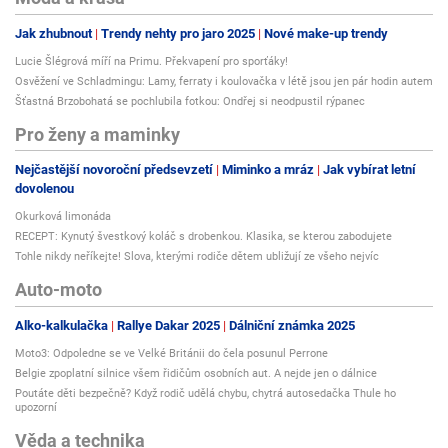
Jak zhubnout
Trendy nehty pro jaro 2025
Nové make-up trendy
Lucie Šlégrová míří na Primu. Překvapení pro sporťáky!
Osvěžení ve Schladmingu: Lamy, ferraty i koulovačka v létě jsou jen pár hodin autem
Šťastná Brzobohatá se pochlubila fotkou: Ondřej si neodpustil rýpanec
Pro ženy a maminky
Nejčastější novoroční předsevzetí
Miminko a mráz
Jak vybírat letní
dovolenou
Okurková limonáda
RECEPT: Kynutý švestkový koláč s drobenkou. Klasika, se kterou zabodujete
Tohle nikdy neříkejte! Slova, kterými rodiče dětem ubližují ze všeho nejvíc
Auto-moto
Alko-kalkulačka
Rallye Dakar 2025
Dálniční známka 2025
Moto3: Odpoledne se ve Velké Británii do čela posunul Perrone
Belgie zpoplatní silnice všem řidičům osobních aut. A nejde jen o dálnice
Poutáte děti bezpečně? Když rodič udělá chybu, chytrá autosedačka Thule ho
upozorní
Věda a technika