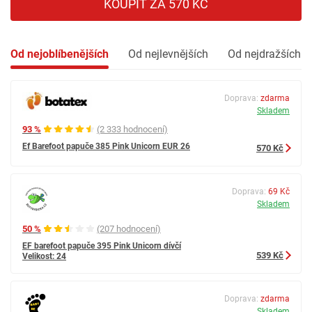
KOUPIT ZA 570 KČ
Od nejoblíbenějších
Od nejlevnějších
Od nejdražších
Doprava:
zdarma
Skladem
93 %
(2 333 hodnocení)
Ef Barefoot papuče 385 Pink Unicorn EUR 26
570 Kč
Doprava:
69 Kč
Skladem
50 %
(207 hodnocení)
EF barefoot papuče 395 Pink Unicorn dívčí
539 Kč
Velikost: 24
Doprava:
zdarma
Skladem