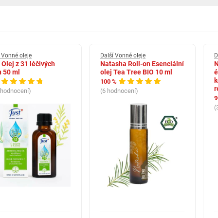
jšího dýchání a svěžího vzduchu.
máhají při únavě.
a večerní pohodě.
 Vonné oleje
Další Vonné oleje
D
 Olej z 31 léčivých
Natasha Roll-on Esenciální
N
tit a provonět prostor.
n 50 ml
olej Tea Tree BIO 10 ml
é
k
100 %
ryskyřičný, harmonizující a hlubší aromaterapeutický charakter.
r
 hodnocení)
(6 hodnocení)
9
(
ti,
 nebo dětském pokoji,
ho ovzduší,
,
ody,
vůní.