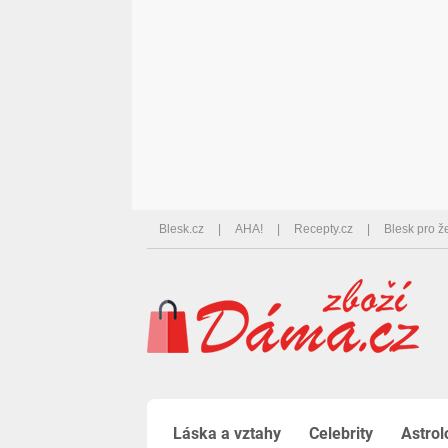
Blesk.cz
AHA!
Recepty.cz
Blesk pro ž
Láska a vztahy
Celebrity
Astrol