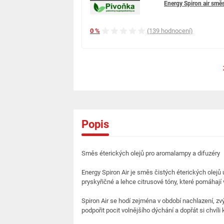
Energy Spiron air směs
0 %
(139 hodnocení)
Popis
Směs éterických olejů pro aromalampy a difuzéry
Energy Spiron Air je směs čistých éterických olejů 
pryskyřičné a lehce citrusové tóny, které pomáhaj
Spiron Air se hodí zejména v období nachlazení, zv
podpořit pocit volnějšího dýchání a dopřát si chvíli