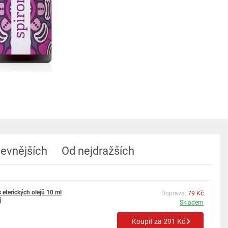
levnějších
Od nejdražších
 eterických olejů 10 ml
Doprava:
79 Kč
j
Skladem
Koupit za 291 Kč