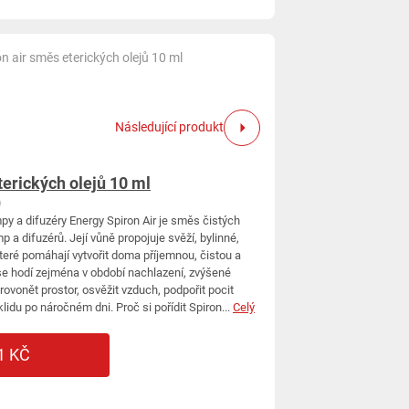
n air směs eterických olejů 10 ml
Následující produkt
terických olejů 10 ml
)
y a difuzéry Energy Spiron Air je směs čistých
 a difuzérů. Její vůně propojuje svěží, bylinné,
které pomáhají vytvořit doma příjemnou, čistou a
se hodí zejména v období nachlazení, zvýšené
rovonět prostor, osvěžit vzduch, podpořit pocit
klidu po náročném dni. Proč si pořídit Spiron...
Celý
1 KČ