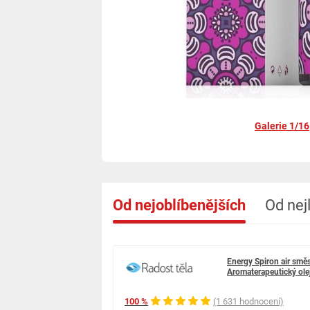
Galerie 1/16
Od nejoblíbenějších
Od nej
Energy Spiron air směs
Aromaterapeutický ole
100 %
(1 631 hodnocení)