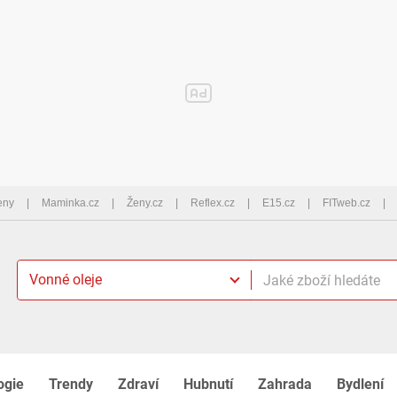
eny
Maminka.cz
Ženy.cz
Reflex.cz
E15.cz
FITweb.cz
Vonné oleje
ogie
Trendy
Zdraví
Hubnutí
Zahrada
Bydlení