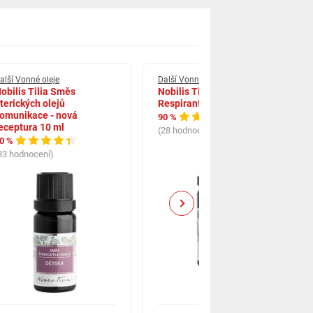
alší Vonné oleje
Další Vonné oleje
obilis Tilia Směs
Nobilis Tilia éterický olej
terických olejů
Respirant 10 ml
omunikace - nová
90 %
eceptura 10 ml
(28 hodnocení)
0 %
33 hodnocení)
Next