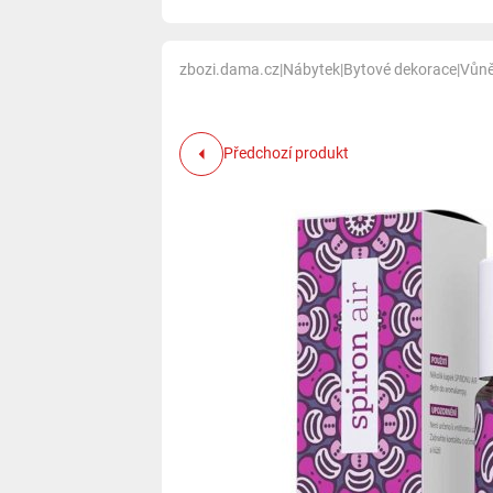
zbozi.dama.cz
|
Nábytek
|
Bytové dekorace
|
Vůně
Předchozí produkt