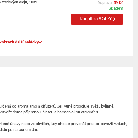
 eterických olejů, 10ml
Doprava:
59 Kč
Skladem
Koupit za 824 Kč
Zobrazit další nabídky
určená do aromalamp a difuzérů. Její vůně propojuje svěží, bylinné,
í vytvořit doma příjemnou, čistou a harmonickou atmosféru.
ýšené únavy nebo ve chvílích, kdy chcete provonět prostor, osvěžit vzduch,
 klidu po náročném dni.