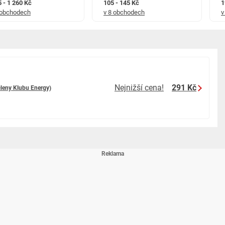
5 - 1 260 Kč
105 - 145 Kč
1
 obchodech
v 8 obchodech
v
k směsi podle velikosti místnosti, intenzity požadované vůně a typu
odle potřeby dávku upravte.
 vody v aromalampě nebo difuzéru.
echte vůni jemně prostoupit místností.
Nejnižší cena!
291 Kč
členy Klubu Energy)
kde chcete podpořit pocit svěžího a čistého vzduchu.
utický sprej nebo interiérový difuzér. Pro další přírodní vůně a esenciální
ro domácnost, cestování a každodenní péči.
odora Oil, Boswellia Serrata Oil, Cinnamomum Camphora Wood Oil
ha Spicata Herb Oil, Cymbopogon Winterianus Herb Oil, Myrtus Communis
ylla Needle Oil, Thuja Orientalis Twig/Leaf Oil.