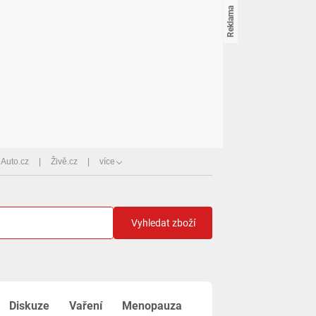
Auto.cz
Živě.cz
více
Vyhledat zboží
Diskuze
Vaření
Menopauza