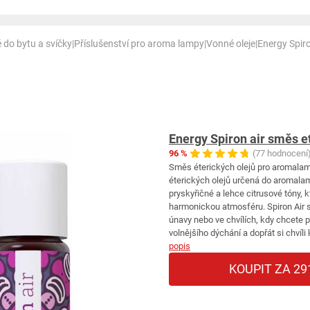
 do bytu a svíčky
|
Příslušenství pro aroma lampy
|
Vonné oleje
|
Energy Spiro
Energy Spiron air směs e
96 %
(77 hodnocení
Směs éterických olejů pro aromalamp
éterických olejů určená do aromalamp
pryskyřičné a lehce citrusové tóny, 
harmonickou atmosféru. Spiron Air 
únavy nebo ve chvílích, kdy chcete p
volnějšího dýchání a dopřát si chvíli 
popis
KOUPIT ZA 29