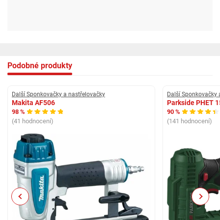
Podobné produkty
Další Sponkovačky a nastřelovačky
Další Sponkovačky 
Makita AF506
Parkside PHET 1
98 %
90 %
(41 hodnocení)
(141 hodnocení)
Previous
Next