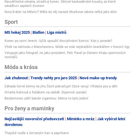
Neuvěřitelná odvaha, strašlivý konec. Děsivé kaskadérské kousky, za které
odvážlivci zaplatili životem
Nový kráter na Měsíci? Měla do něj narazit Muskova raketa velká jako dům
Sport
MS hokej 2025
Biatlon
Liga mistrů
Konec po osmi letech. Ujčík opouští disciplinární komisi. Kdo ji povede?
Vítek na odchodu z Manchesteru. Může se stát nejdražším brankářem v historii ligy
Vstupuje jako fotograf, ne jako prezident. Petr Pavel je členem Klubu sportovních
novinářů
Móda a krása
Jak zhubnout
Trendy nehty pro jaro 2025
Nové make-up trendy
Záhada černé šelmy na jihu Čech pokračuje! Obce varují: Hlídejte psy a děti
Ornella Koktová s fešákem na obědě. Dojemné vyznání
Bezdomovec pálil batole cigaretou: Matce to bylo jedno!
Pro ženy a maminky
Nejčastější novoroční předsevzetí
Miminko a mráz
Jak vybírat letní
dovolenou
Thajské nudle s červeným kari a paprikami