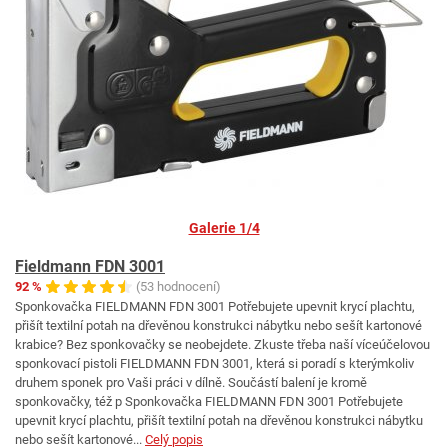
Galerie 1/4
Fieldmann FDN 3001
92 %
(53 hodnocení)
Sponkovačka FIELDMANN FDN 3001 Potřebujete upevnit krycí plachtu,
přišít textilní potah na dřevěnou konstrukci nábytku nebo sešít kartonové
krabice? Bez sponkovačky se neobejdete. Zkuste třeba naší víceúčelovou
sponkovací pistoli FIELDMANN FDN 3001, která si poradí s kterýmkoliv
druhem sponek pro Vaši práci v dílně. Součástí balení je kromě
sponkovačky, též p Sponkovačka FIELDMANN FDN 3001 Potřebujete
upevnit krycí plachtu, přišít textilní potah na dřevěnou konstrukci nábytku
nebo sešít kartonové...
Celý popis