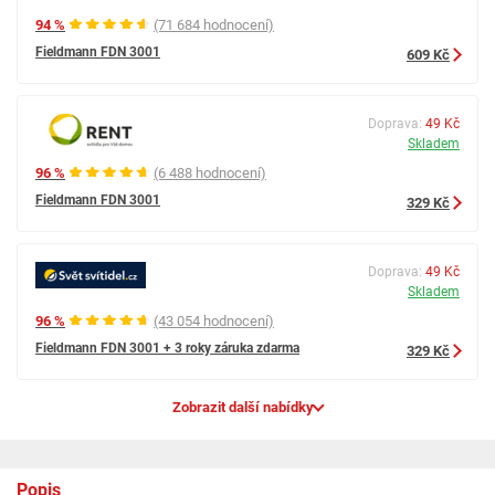
94 %
(71 684 hodnocení)
Fieldmann FDN 3001
609 Kč
Doprava:
49 Kč
Skladem
96 %
(6 488 hodnocení)
Fieldmann FDN 3001
329 Kč
Doprava:
49 Kč
Skladem
96 %
(43 054 hodnocení)
Fieldmann FDN 3001 + 3 roky záruka zdarma
329 Kč
Zobrazit další nabídky
Popis