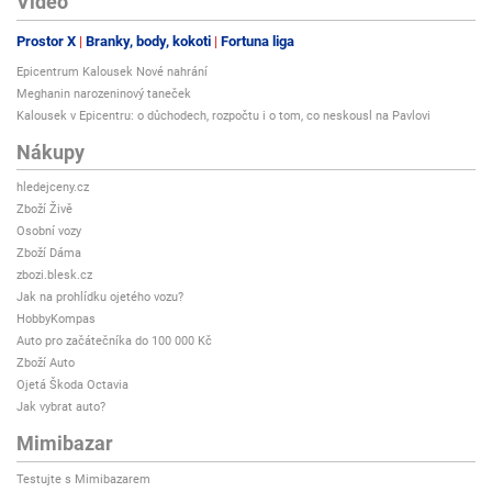
Video
Prostor X
Branky, body, kokoti
Fortuna liga
Epicentrum Kalousek Nové nahrání
Meghanin narozeninový taneček
Kalousek v Epicentru: o důchodech, rozpočtu i o tom, co neskousl na Pavlovi
Nákupy
hledejceny.cz
Zboží Živě
Osobní vozy
Zboží Dáma
zbozi.blesk.cz
Jak na prohlídku ojetého vozu?
HobbyKompas
Auto pro začátečníka do 100 000 Kč
Zboží Auto
Ojetá Škoda Octavia
Jak vybrat auto?
Mimibazar
Testujte s Mimibazarem