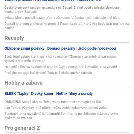
Český byznysový tandem expanduje na Západ. Získal podíl v britské zbrojovce,
konkurentovi Explosie
Inflace klesla pod cíl, sazby přesto zůstanou. V Česku nyní rozhoduje jiné číslo
Dostali jste dům a chcete ho prodat? Pozor na detail, který vás bude stát majlant na
daních
Recepty
Oblíbené zimní polévky
Domácí pekárny
Jídlo podle horoskopu
Svěží letní saláty, které vás v horku neunaví: Zkuste k zelenině přidat ovoce,
výsledek vás mile překvapí!
Nejlepší nálev na nakládané okurky: Čtyři recepty, které musíte letos zkusit!
Proč jíst cottage každý den? Tady je 7 překvapivých důvodů
Hobby a zábava
BLESK Tlapky
Divoký kačer
Netflix filmy a seriály
OBRAZEM: Modré slzy na Tchaj-wanu mění moře v magickou říši
Jan Faltus: Vždycky mně přišlo trošku zvrhlé splachovat pitnou vodou
Zapomeňte na rozpálené Středomoří! Zamiřte na pohádkovou pláž se zlatým
pískem do Walesu
Pro generaci Z