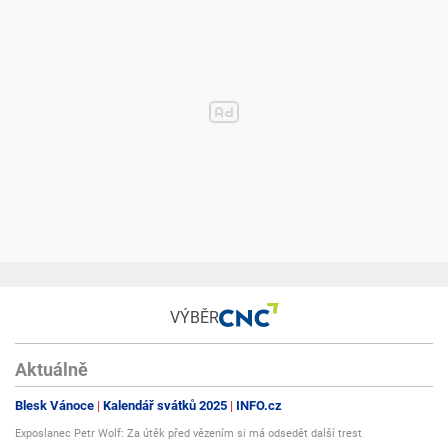
VÝBĚR
Aktuálně
Blesk Vánoce
Kalendář svátků 2025
INFO.cz
Exposlanec Petr Wolf: Za útěk před vězením si má odsedět další trest