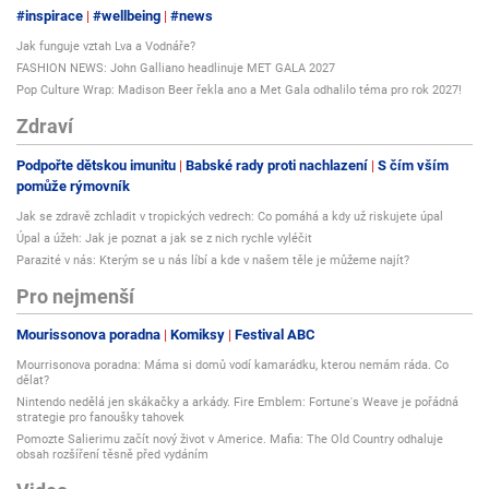
#inspirace
#wellbeing
#news
Jak funguje vztah Lva a Vodnáře?
FASHION NEWS: John Galliano headlinuje MET GALA 2027
Pop Culture Wrap: Madison Beer řekla ano a Met Gala odhalilo téma pro rok 2027!
Zdraví
Podpořte dětskou imunitu
Babské rady proti nachlazení
S čím vším
pomůže rýmovník
Jak se zdravě zchladit v tropických vedrech: Co pomáhá a kdy už riskujete úpal
Úpal a úžeh: Jak je poznat a jak se z nich rychle vyléčit
Parazité v nás: Kterým se u nás líbí a kde v našem těle je můžeme najít?
Pro nejmenší
Mourissonova poradna
Komiksy
Festival ABC
Mourrisonova poradna: Máma si domů vodí kamarádku, kterou nemám ráda. Co
dělat?
Nintendo nedělá jen skákačky a arkády. Fire Emblem: Fortune's Weave je pořádná
strategie pro fanoušky tahovek
Pomozte Salierimu začít nový život v Americe. Mafia: The Old Country odhaluje
obsah rozšíření těsně před vydáním