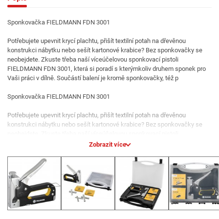
Sponkovačka FIELDMANN FDN 3001
Potřebujete upevnit krycí plachtu, přišít textilní potah na dřevěnou
konstrukci nábytku nebo sešít kartonové krabice? Bez sponkovačky se
neobejdete. Zkuste třeba naší víceúčelovou sponkovací pistoli
FIELDMANN FDN 3001, která si poradí s kterýmkoliv druhem sponek pro
Vaši práci v dílně. Součástí balení je kromě sponkovačky, též p
Sponkovačka FIELDMANN FDN 3001
Potřebujete upevnit krycí plachtu, přišít textilní potah na dřevěnou
konstrukci nábytku nebo sešít kartonové krabice? Bez sponkovačky se
neobejdete. Zkuste třeba naší víceúčelovou sponkovací pistoli
FIELDMANN FDN 3001, která si poradí s kterýmkoliv druhem sponek pro
Zobrazit více
Vaši práci v dílně. Součástí balení je kromě sponkovačky, též praktický
plastový kufřík s třemi druhy náhradních sponek v dostatečném množství
(1500ks). Sponkovačka je určena pro oblé a obdélníkové spony a hřebíky.
Sponkovací pistole je užitečným nástrojem pro řadu různých prací a
využije jí domácí kutil i odborník.
Vlastnosti: