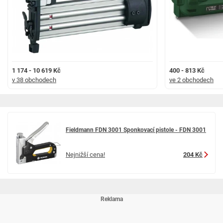
1 174 - 10 619 Kč
400 - 813 Kč
v 38 obchodech
ve 2 obchodech
Fieldmann FDN 3001 Sponkovací pistole - FDN 3001
Nejnižší cena!
204 Kč