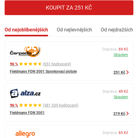
KOUPIT ZA 251 KČ
Od nejoblíbenějších
Od nejlevnějších
Od nejdražších
Doprava:
69 Kč
Skladem
96 %
(651 hodnocení)
Fieldmann FDN 3001 Sponkovací pistole
251 Kč
Doprava:
49 Kč
Skladem
96 %
(381 539 hodnocení)
Fieldmann FDN 3001
219 Kč
Doprava:
65 Kč