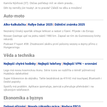
Kamila Nývltová (37): Občas potřebuji mít ve všem pravdu...
Děti by neměly jíst houby! Je to pravda? Záleží na věku a množství
Auto-moto
Alko-kalkulačka
Rallye Dakar 2025
Dálniční známka 2025
Neznámý čínský sporťák slibuje lehkost a radost z řízení. Přijede i do Evropy
Nissan Qashqai ujel na jednu nádrž 1980 km. Zapsal se tím do Guinnessovy knihy
rekordů
Podcast F1sport #38: Zhodnocení závěru první poloviny sezony a dojmy přímo z
Hungaroringu
Věda a technika
Nejlepší chytré hodinky
Nejlepší telefony
Nejlepší VPN – srovnání
Lego má novou kosmickou ikonu. Série Icons se rozšířila o téměř půlmetrový
Hubbleův dalekohled
Super klávesnice do obýváku. Tahle bezdrátová za 419 Kč má touchpad, Bluetooth i
české popisky
Spotify má problém. Aplikace zpomaluje, zamrzá a přerušuje přehrávání i na
výkonných telefonech
Ekonomika a byznys
Daňové přiznání
Novela zákoníku práce
Nadace EPCG