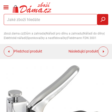
zbozi.dama.cz
|
Dům a zahrada
|
Nářadí pro dílnu a zahradu
|
Nářadí do dílny
|
Elektrické nářadí
|
Sponkovačky a nastřelovačky
|
Fieldmann FDN 3001
Předchozí produkt
Následující produkt