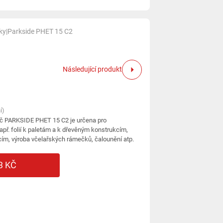
ky
|
Parkside PHET 15 C2
Následující produkt
í)
ač PARKSIDE PHET 15 C2 je určena pro
apř. folií k paletám a k dřevěným konstrukcím,
ecím, výroba včelařských rámečků, čalounění atp.
3 KČ