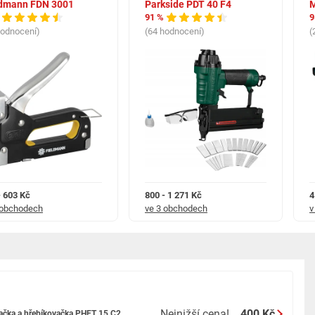
ldmann FDN 3001
Parkside PDT 40 F4
M
91 %
9
hodnocení)
(64 hodnocení)
(
- 603 Kč
800 - 1 271 Kč
4
 obchodech
ve 3 obchodech
v
Nejnižší cena!
400 Kč
ačka a hřebíkovačka PHET 15 C2