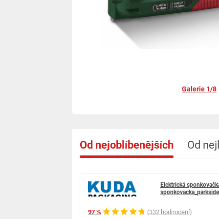
Galerie 1/8
Od nejoblíbenějších
Od nej
Elektrická sponkovač
sponkovacka_parkside
97 %
(332 hodnocení)