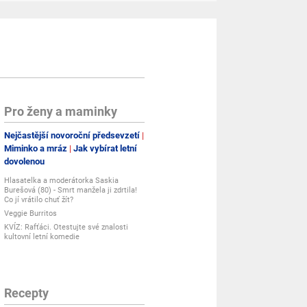
Pro ženy a maminky
Nejčastější novoroční předsevzetí
Miminko a mráz
Jak vybírat letní
dovolenou
Hlasatelka a moderátorka Saskia
Burešová (80) - Smrt manžela ji zdrtila!
Co jí vrátilo chuť žít?
Veggie Burritos
KVÍZ: Rafťáci. Otestujte své znalosti
kultovní letní komedie
Recepty