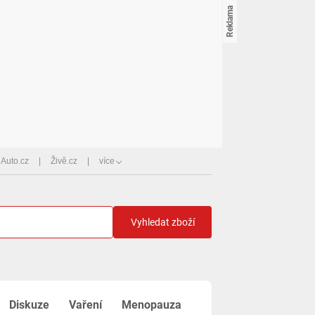
Auto.cz
Živě.cz
více
Vyhledat zboží
Diskuze
Vaření
Menopauza