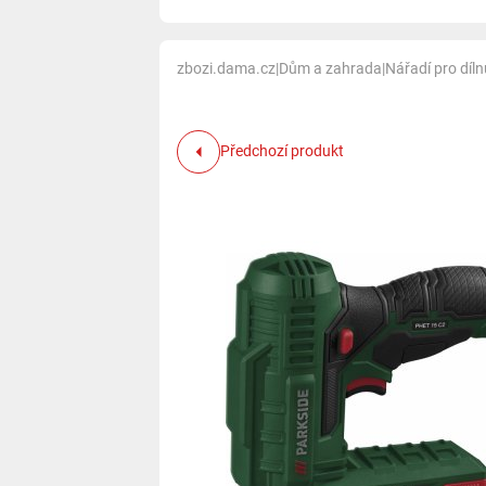
zbozi.dama.cz
|
Dům a zahrada
|
Nářadí pro díl
Předchozí produkt