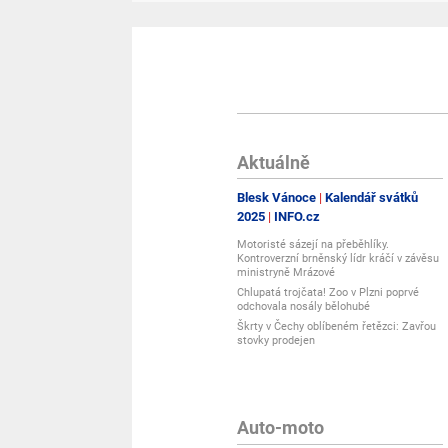
Aktuálně
Blesk Vánoce
Kalendář svátků
2025
INFO.cz
Motoristé sázejí na přeběhlíky.
Kontroverzní brněnský lídr kráčí v závěsu
ministryně Mrázové
Chlupatá trojčata! Zoo v Plzni poprvé
odchovala nosály bělohubé
Škrty v Čechy oblíbeném řetězci: Zavřou
stovky prodejen
Auto-moto