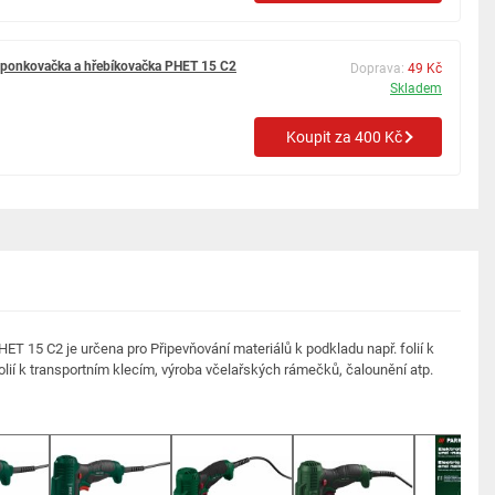
sponkovačka a hřebíkovačka PHET 15 C2
Doprava:
49 Kč
Skladem
Koupit za 400 Kč
 15 C2 je určena pro Připevňování materiálů k podkladu např. folií k
lií k transportním klecím, výroba včelařských rámečků, čalounění atp.