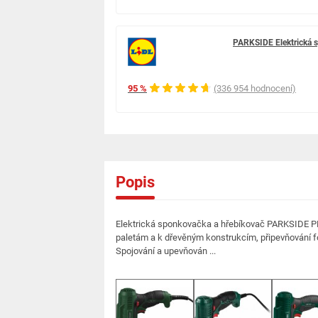
PARKSIDE Elektrická 
95 %
(336 954 hodnocení)
Popis
Elektrická sponkovačka a hřebíkovač PARKSIDE PHET
paletám a k dřevěným konstrukcím, připevňování fo
Spojování a upevňován ...