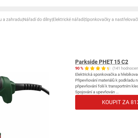
nu a zahradu
|
Nářadí do dílny
|
Elektrické nářadí
|
Sponkovačky a nastřelovač
Parkside PHET 15 C2
90 %
(141 hodnocen
Elektrická sponkovačka a hřebíkov
Připevňování materiálů k podkladu n
připevňování folií k transportním kl
Spojování a upevňován ...
KOUPIT ZA 81