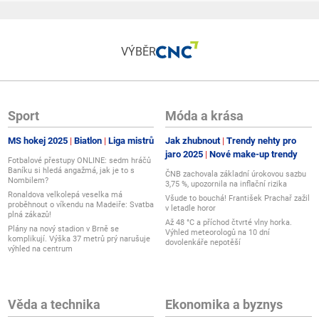
VÝBĚR
Sport
Móda a krása
MS hokej 2025
Biatlon
Liga mistrů
Jak zhubnout
Trendy nehty pro
jaro 2025
Nové make-up trendy
Fotbalové přestupy ONLINE: sedm hráčů
Baníku si hledá angažmá, jak je to s
ČNB zachovala základní úrokovou sazbu
Nombilem?
3,75 %, upozornila na inflační rizika
Ronaldova velkolepá veselka má
Všude to bouchá! František Prachař zažil
proběhnout o víkendu na Madeiře: Svatba
v letadle horor
plná zákazů!
Až 48 °C a příchod čtvrté vlny horka.
Plány na nový stadion v Brně se
Výhled meteorologů na 10 dní
komplikují. Výška 37 metrů prý narušuje
dovolenkáře nepotěší
výhled na centrum
Věda a technika
Ekonomika a byznys