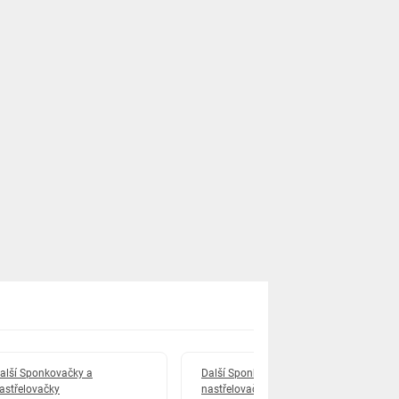
alší Sponkovačky a
Další Sponkovačky a
astřelovačky
nastřelovačky