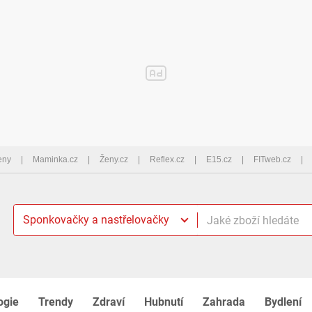
eny
Maminka.cz
Ženy.cz
Reflex.cz
E15.cz
FITweb.cz
Sponkovačky a nastřelovačky
ogie
Trendy
Zdraví
Hubnutí
Zahrada
Bydlení