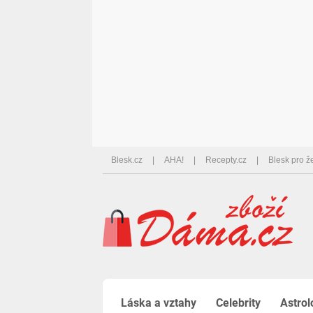
Blesk.cz
AHA!
Recepty.cz
Blesk pro ž
Láska a vztahy
Celebrity
Astrol