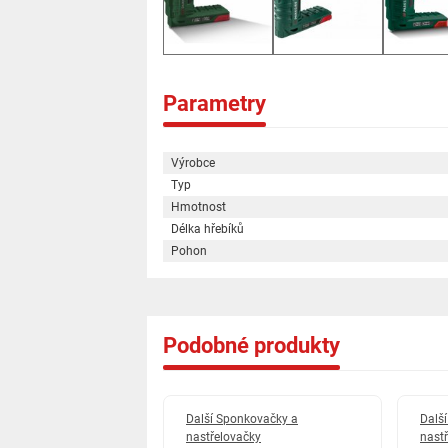
Parametry
Výrobce
Typ
Hmotnost
Délka hřebíků
Pohon
Podobné produkty
onkovačky a
Další Sponkovačky a
Dalš
vačky
nastřelovačky
nast