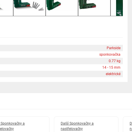
Parkside
sponkovačka
0.77 kg
14 - 15 mm
elektrické
í Sponkovačky a
Další Sponkovačky a
D
řelovačky
nastřelovačky
n