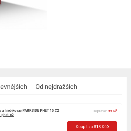
levnějších
Od nejdražších
ka a hřebíkovač PARKSIDE PHET 15 C2
Doprava:
99 Kč
_phet_c2
Koupit za 813 Kč