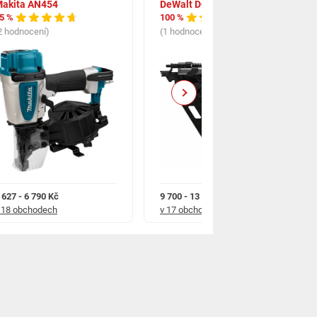
akita AN454
DeWalt DCN930N
5 %
100 %
2 hodnocení)
(1 hodnocení)
Next
 627 - 6 790 Kč
9 700 - 13 190 Kč
 18 obchodech
v 17 obchodech