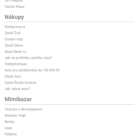
Jiří Pospíšil
Václav Klaus
Nákupy
hledejceny.cz
Zboží Živě
Osobní vozy
Zboží Dáma
zbozi.blesk.cz
Jak na prohlídku ojetého vozu?
HobbyKompas
Auto pro začátečníka do 100 000 Kč
Zboží Auto
Ojetá Škoda Octavia
Jak vybrat auto?
Mimibazar
Testujte s Mimibazarem
Monster High
Barbie
Lego
Pyžama