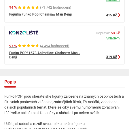
94 %
(71 742 hodnocení)
Figurka Funko Pop! Chainsaw Man Denji
415 Kč
Doprava:
58 Kč
Skladem
97 %
(4 494 hodnocení)
Funko POP! 1678 Animation: Chainsaw Man -
319 Kč
Denji
Popis
Funko POP! jsou sběratelské figurky založené na známých osobnostech a
fiktivních postavách z těch nejznámějších filmů, TV seriálů, videoher a
dalších populárních témat, které se díky svému humornému zpracování
těší velké oblibě mezi fanoušky a sběrateli po celém světě.
Udělej si radost a rozšiř svou sbírku také o figurku