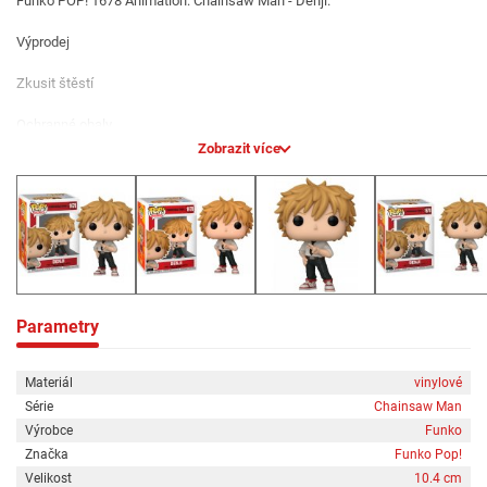
Funko POP! 1678 Animation: Chainsaw Man - Denji.
Výprodej
Zkusit štěstí
Ochranné obaly
Zobrazit více
Celá nabídka
Parametry
Materiál
vinylové
Série
Chainsaw Man
Výrobce
Funko
Značka
Funko Pop!
Velikost
10.4 cm