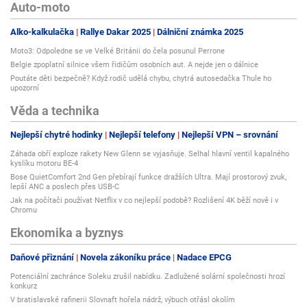
Auto-moto
Alko-kalkulačka
Rallye Dakar 2025
Dálniční známka 2025
Moto3: Odpoledne se ve Velké Británii do čela posunul Perrone
Belgie zpoplatní silnice všem řidičům osobních aut. A nejde jen o dálnice
Poutáte děti bezpečně? Když rodič udělá chybu, chytrá autosedačka Thule ho
upozorní
Věda a technika
Nejlepší chytré hodinky
Nejlepší telefony
Nejlepší VPN – srovnání
Záhada obří exploze rakety New Glenn se vyjasňuje. Selhal hlavní ventil kapalného
kyslíku motoru BE-4
Bose QuietComfort 2nd Gen přebírají funkce dražších Ultra. Mají prostorový zvuk,
lepší ANC a poslech přes USB-C
Jak na počítači používat Netflix v co nejlepší podobě? Rozlišení 4K běží nově i v
Chromu
Ekonomika a byznys
Daňové přiznání
Novela zákoníku práce
Nadace EPCG
Potenciální zachránce Soleku zrušil nabídku. Zadlužené solární společnosti hrozí
konkurz
V bratislavské rafinerii Slovnaft hořela nádrž, výbuch otřásl okolím