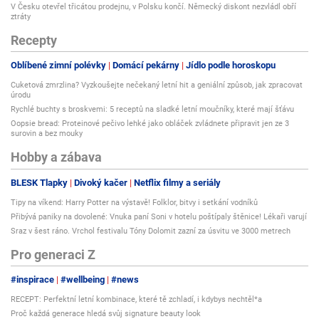
V Česku otevřel třicátou prodejnu, v Polsku končí. Německý diskont nezvládl obří
ztráty
Recepty
Oblíbené zimní polévky
Domácí pekárny
Jídlo podle horoskopu
Cuketová zmrzlina? Vyzkoušejte nečekaný letní hit a geniální způsob, jak zpracovat
úrodu
Rychlé buchty s broskvemi: 5 receptů na sladké letní moučníky, které mají šťávu
Oopsie bread: Proteinové pečivo lehké jako obláček zvládnete připravit jen ze 3
surovin a bez mouky
Hobby a zábava
BLESK Tlapky
Divoký kačer
Netflix filmy a seriály
Tipy na víkend: Harry Potter na výstavě! Folklor, bitvy i setkání vodníků
Přibývá paniky na dovolené: Vnuka paní Soni v hotelu poštípaly štěnice! Lékaři varují
Sraz v šest ráno. Vrchol festivalu Tóny Dolomit zazní za úsvitu ve 3000 metrech
Pro generaci Z
#inspirace
#wellbeing
#news
RECEPT: Perfektní letní kombinace, které tě zchladí, i kdybys nechtěl*a
Proč každá generace hledá svůj signature beauty look