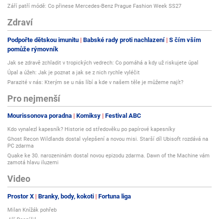
Září patří módě: Co přinese Mercedes-Benz Prague Fashion Week SS27
Zdraví
Podpořte dětskou imunitu
Babské rady proti nachlazení
S čím vším
pomůže rýmovník
Jak se zdravě zchladit v tropických vedrech: Co pomáhá a kdy už riskujete úpal
Úpal a úžeh: Jak je poznat a jak se z nich rychle vyléčit
Parazité v nás: Kterým se u nás líbí a kde v našem těle je můžeme najít?
Pro nejmenší
Mourissonova poradna
Komiksy
Festival ABC
Kdo vynalezl kapesník? Historie od středověku po papírové kapesníky
Ghost Recon Wildlands dostal vylepšení a novou misi. Starší díl Ubisoft rozdává na
PC zdarma
Quake ke 30. narozeninám dostal novou epizodu zdarma. Dawn of the Machine vám
zamotá hlavu iluzemi
Video
Prostor X
Branky, body, kokoti
Fortuna liga
Milan Knížák pohřeb