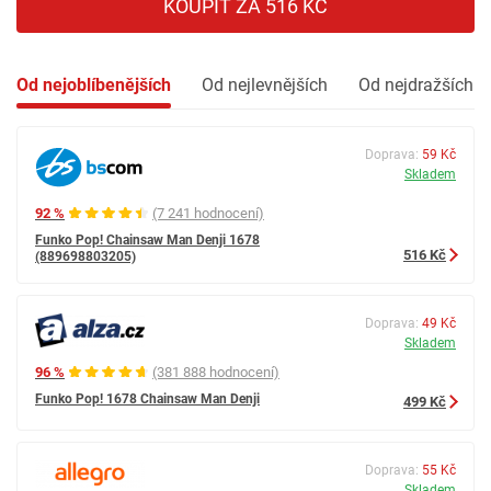
KOUPIT ZA 516 KČ
Od nejoblíbenějších
Od nejlevnějších
Od nejdražších
Doprava:
59 Kč
Skladem
92 %
(7 241 hodnocení)
Funko Pop! Chainsaw Man Denji 1678
516 Kč
(889698803205)
Doprava:
49 Kč
Skladem
96 %
(381 888 hodnocení)
Funko Pop! 1678 Chainsaw Man Denji
499 Kč
Doprava:
55 Kč
Skladem