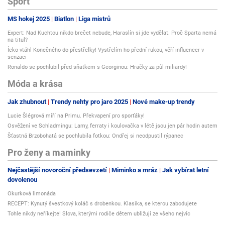
Sport
MS hokej 2025
Biatlon
Liga mistrů
Expert: Nad Kuchtou nikdo brečet nebude, Haraslín si jde vydělat. Proč Sparta nemá
na titul?
Ícko vtáhl Konečného do přestřelky! Vystřelím ho přední rukou, věří influencer v
senzaci
Ronaldo se pochlubil před sňatkem s Georginou: Hračky za půl miliardy!
Móda a krása
Jak zhubnout
Trendy nehty pro jaro 2025
Nové make-up trendy
Lucie Šlégrová míří na Primu. Překvapení pro sporťáky!
Osvěžení ve Schladmingu: Lamy, ferraty i koulovačka v létě jsou jen pár hodin autem
Šťastná Brzobohatá se pochlubila fotkou: Ondřej si neodpustil rýpanec
Pro ženy a maminky
Nejčastější novoroční předsevzetí
Miminko a mráz
Jak vybírat letní
dovolenou
Okurková limonáda
RECEPT: Kynutý švestkový koláč s drobenkou. Klasika, se kterou zabodujete
Tohle nikdy neříkejte! Slova, kterými rodiče dětem ubližují ze všeho nejvíc