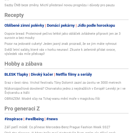
Sazby ČNB beze změny. Michl představí novou prognózu i důvody pro pauzu
Recepty
Oblíbené zimní polévky
Domácí pekárny
Jídlo podle horoskopu
Oopsie bread: Proteinové pečivo lehké jako obláček zvládnete připravit jen ze 3
surovin a bez mouky
Pozor na jedovaté cukety! Jeden jasný znak prozradí, že se jim máte vyhnout
Svěží letní saláty, které vás v horku neunaví: Zkuste k zelenině přidat ovoce,
výsledek vás mile překvapí!
Hobby a zábava
BLESK Tlapky
Divoký kačer
Netflix filmy a seriály
Sraz v šest ráno. Vrchol festivalu Tóny Dolomit zazní za úsvitu ve 3000 metrech
Nízkorozpočtová dovolená? Chorvatsko jedno z nejdražších v Evropě! Levněji je i ve
Švýcarsku a Itálii
OBRAZEM: Modré slzy na Tchaj-wanu mění moře v magickou říši
Pro generaci Z
#inspirace
#wellbeing
#news
Září patří módě: Co přinese Mercedes-Benz Prague Fashion Week SS27