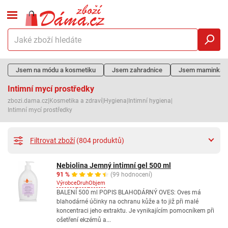
Jsem na módu a kosmetiku
Jsem zahradnice
Jsem maminka
Intimní mycí prostředky
zbozi.dama.cz
|
Kosmetika a zdraví
|
Hygiena
|
Intimní hygiena
|
Intimní mycí prostředky
Filtrovat zboží
(804 produktů)
Nebiolina Jemný intimní gel 500 ml
91 %
(99 hodnocení)
Výrobce
Druh
Objem
BALENÍ 500 ml POPIS BLAHODÁRNÝ OVES: Oves má
blahodárné účinky na ochranu kůže a to již při malé
koncentraci jeho extraktu. Je vynikajícím pomocníkem při
ošetření ekzémů a...