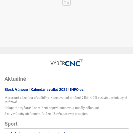
VÝBĚR
Aktuálně
Blesk Vánoce
Kalendář svátků 2025
INFO.cz
Motoristé sázejí na přeběhlíky. Kontroverzní brněnský lídr kráčí v závěsu ministryně
Mrázové
Chlupatá trojčata! Zoo v Plzni poprvé odchovala nosály bělohubé
Škrty v Čechy oblíbeném řetězci: Zavřou stovky prodejen
Sport