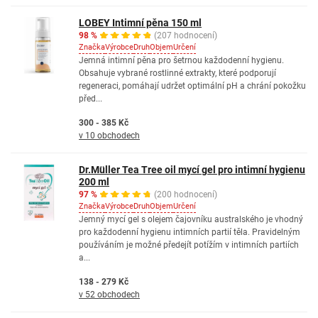
LOBEY Intimní pěna 150 ml
98 %
(207 hodnocení)
Značka
Výrobce
Druh
Objem
Určení
Jemná intimní pěna pro šetrnou každodenní hygienu.
Obsahuje vybrané rostlinné extrakty, které podporují
regeneraci, pomáhají udržet optimální pH a chrání pokožku
před...
300 - 385 Kč
v 10 obchodech
Dr.Müller Tea Tree oil mycí gel pro intimní hygienu
200 ml
97 %
(200 hodnocení)
Značka
Výrobce
Druh
Objem
Určení
Jemný mycí gel s olejem čajovníku australského je vhodný
pro každodenní hygienu intimních partií těla. Pravidelným
používáním je možné předejít potížím v intimních partiích
a...
138 - 279 Kč
v 52 obchodech