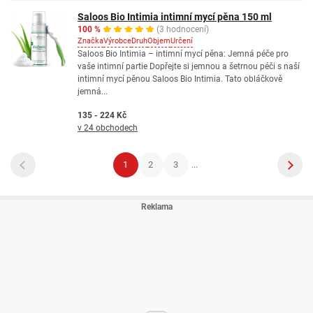
Saloos Bio Intimia intimní mycí pěna 150 ml
100 %
(3 hodnocení)
Značka
Výrobce
Druh
Objem
Určení
Saloos Bio Intimia – intimní mycí pěna: Jemná péče pro
vaše intimní partie Dopřejte si jemnou a šetrnou péči s naší
intimní mycí pěnou Saloos Bio Intimia. Tato obláčkově
jemná...
135 - 224 Kč
v 24 obchodech
1
2
3
...