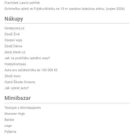
František Laurin pohřeb
Ochmelka vylezl ve Frýdku-Místku na 15 m vysokou lezeckou stěnu. (srpen 2026)
Nákupy
hledejceny.cz
Zboží Živě
Osobní vozy
Zboží Dáma
zbozi.blesk.cz
Jak na prohlídku ojetého vozu?
HobbyKompas
Auto pro začátečníka do 100 000 Kč
Zboží Auto
Ojetá Škoda Octavia
Jak vybrat auto?
Mimibazar
Testujte s Mimibazarem
Monster High
Barbie
Lego
Pyžama