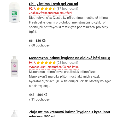
Chilly intima Fresh gel 200 ml
92 %
(87 hodnocení)
Značka
Výrobce
Druh
Objem
Určení
Dlouhotrvající svěžest díky přírodnímu mentholu! Intima
Fresh gel je ideální pro období menstruačního cyklu, při
sportu, při obtížných klimatických podmínkách, pro ženy
trpící...
66 - 130 Kč
v 68 obchodech
Menoraxon intimní hygiena na olejové bázi 500 g
94 %
(23 hodnocení)
Výrobce
Druh
Objem
Určení
Účinná látka
Menoraxon intimní mycí prostředek Intimní krém
Menoraxon® má díky přítomnosti aktivních složek
hydratační, zvláčňující a zklidňující účinek. Mořský kolagen
a ricinový olej...
443 - 804 Kč
v 31 obchodech
Ziaja Intima krémová intimní hygiena s kyselinou
mléčnou 500 ml