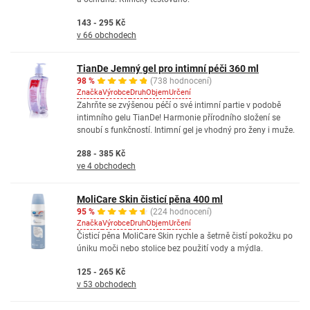
143 - 295 Kč
v 66 obchodech
TianDe Jemný gel pro intimní péči 360 ml
98 %
(738 hodnocení)
Značka
Výrobce
Druh
Objem
Určení
Zahrňte se zvýšenou péčí o své intimní partie v podobě
intimního gelu TianDe! Harmonie přírodního složení se
snoubí s funkčností. Intimní gel je vhodný pro ženy i muže.
288 - 385 Kč
ve 4 obchodech
MoliCare Skin čisticí pěna 400 ml
95 %
(224 hodnocení)
Značka
Výrobce
Druh
Objem
Určení
Čisticí pěna MoliCare Skin rychle a šetrně čistí pokožku po
úniku moči nebo stolice bez použití vody a mýdla.
125 - 265 Kč
v 53 obchodech