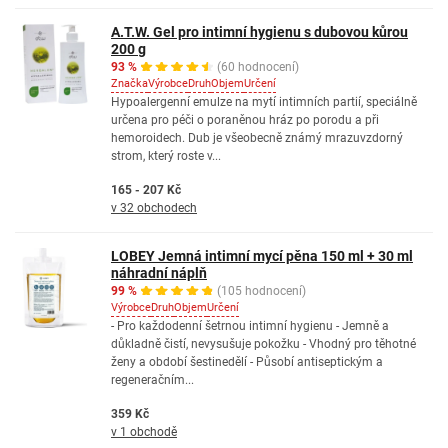
A.T.W. Gel pro intimní hygienu s dubovou kůrou
200 g
93 %
(60 hodnocení)
Značka
Výrobce
Druh
Objem
Určení
Hypoalergenní emulze na mytí intimních partií, speciálně
určena pro péči o poraněnou hráz po porodu a při
hemoroidech. Dub je všeobecně známý mrazuvzdorný
strom, který roste v...
165 - 207 Kč
v 32 obchodech
LOBEY Jemná intimní mycí pěna 150 ml + 30 ml
náhradní náplň
99 %
(105 hodnocení)
Výrobce
Druh
Objem
Určení
- Pro každodenní šetrnou intimní hygienu - Jemně a
důkladně čistí, nevysušuje pokožku - Vhodný pro těhotné
ženy a období šestinedělí - Působí antiseptickým a
regeneračním...
359 Kč
v 1 obchodě