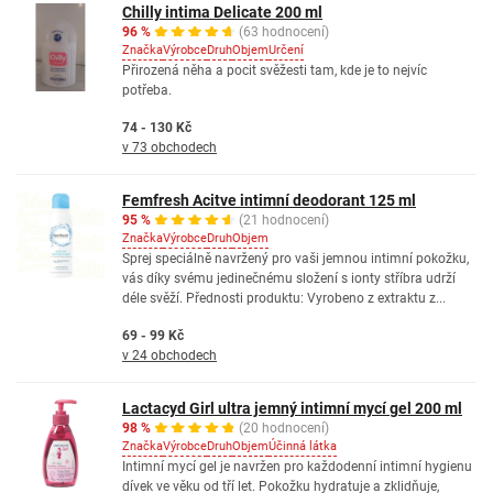
Chilly intima Delicate 200 ml
96 %
(63 hodnocení)
Značka
Výrobce
Druh
Objem
Určení
Přirozená něha a pocit svěžesti tam, kde je to nejvíc
potřeba.
74 - 130 Kč
v 73 obchodech
Femfresh Acitve intimní deodorant 125 ml
95 %
(21 hodnocení)
Značka
Výrobce
Druh
Objem
Sprej speciálně navržený pro vaši jemnou intimní pokožku,
vás díky svému jedinečnému složení s ionty stříbra udrží
déle svěží. Přednosti produktu: Vyrobeno z extraktu z...
69 - 99 Kč
v 24 obchodech
Lactacyd Girl ultra jemný intimní mycí gel 200 ml
98 %
(20 hodnocení)
Značka
Výrobce
Druh
Objem
Účinná látka
Intimní mycí gel je navržen pro každodenní intimní hygienu
dívek ve věku od tří let. Pokožku hydratuje a zklidňuje,