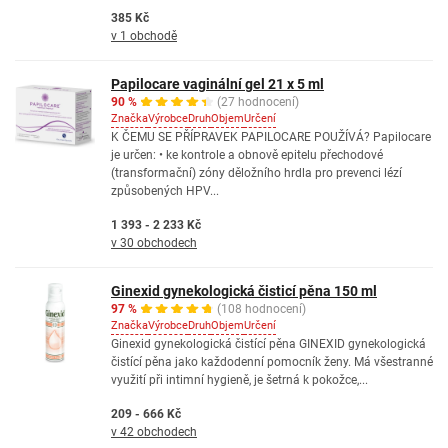
385 Kč
v 1 obchodě
Papilocare vaginální gel 21 x 5 ml
90 %
(27 hodnocení)
Značka
Výrobce
Druh
Objem
Určení
K ČEMU SE PŘÍPRAVEK PAPILOCARE POUŽÍVÁ? Papilocare
je určen: • ke kontrole a obnově epitelu přechodové
(transformační) zóny děložního hrdla pro prevenci lézí
způsobených HPV...
1 393 - 2 233 Kč
v 30 obchodech
Ginexid gynekologická čisticí pěna 150 ml
97 %
(108 hodnocení)
Značka
Výrobce
Druh
Objem
Určení
Ginexid gynekologická čistící pěna GINEXID gynekologická
čistící pěna jako každodenní pomocník ženy. Má všestranné
využití při intimní hygieně, je šetrná k pokožce,...
209 - 666 Kč
v 42 obchodech