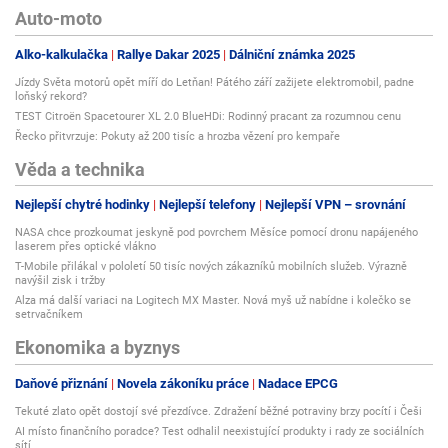
Auto-moto
Alko-kalkulačka
Rallye Dakar 2025
Dálniční známka 2025
Jízdy Světa motorů opět míří do Letňan! Pátého září zažijete elektromobil, padne
loňský rekord?
TEST Citroën Spacetourer XL 2.0 BlueHDi: Rodinný pracant za rozumnou cenu
Řecko přitvrzuje: Pokuty až 200 tisíc a hrozba vězení pro kempaře
Věda a technika
Nejlepší chytré hodinky
Nejlepší telefony
Nejlepší VPN – srovnání
NASA chce prozkoumat jeskyně pod povrchem Měsíce pomocí dronu napájeného
laserem přes optické vlákno
T-Mobile přilákal v pololetí 50 tisíc nových zákazníků mobilních služeb. Výrazně
navýšil zisk i tržby
Alza má další variaci na Logitech MX Master. Nová myš už nabídne i kolečko se
setrvačníkem
Ekonomika a byznys
Daňové přiznání
Novela zákoníku práce
Nadace EPCG
Tekuté zlato opět dostojí své přezdívce. Zdražení běžné potraviny brzy pocítí i Češi
AI místo finančního poradce? Test odhalil neexistující produkty i rady ze sociálních
sítí