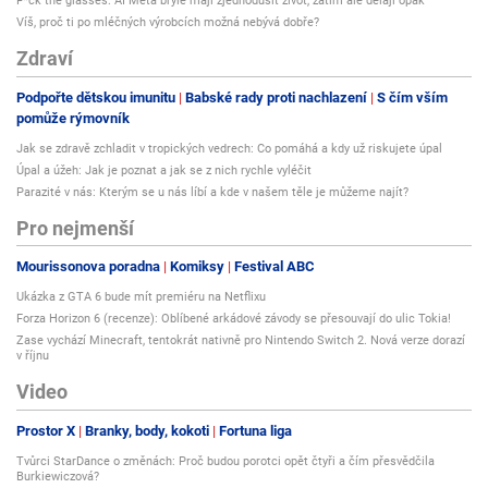
F*ck the glasses: AI Meta brýle mají zjednodušit život, zatím ale dělají opak
Víš, proč ti po mléčných výrobcích možná nebývá dobře?
Zdraví
Podpořte dětskou imunitu
Babské rady proti nachlazení
S čím vším
pomůže rýmovník
Jak se zdravě zchladit v tropických vedrech: Co pomáhá a kdy už riskujete úpal
Úpal a úžeh: Jak je poznat a jak se z nich rychle vyléčit
Parazité v nás: Kterým se u nás líbí a kde v našem těle je můžeme najít?
Pro nejmenší
Mourissonova poradna
Komiksy
Festival ABC
Ukázka z GTA 6 bude mít premiéru na Netflixu
Forza Horizon 6 (recenze): Oblíbené arkádové závody se přesouvají do ulic Tokia!
Zase vychází Minecraft, tentokrát nativně pro Nintendo Switch 2. Nová verze dorazí
v říjnu
Video
Prostor X
Branky, body, kokoti
Fortuna liga
Tvůrci StarDance o změnách: Proč budou porotci opět čtyři a čím přesvědčila
Burkiewiczová?