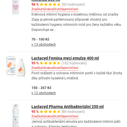
96 %
(50 hodnocení)
Značka
Výrobce
Druh
Objem
Určení
Krémová intimní hygiena s kyselinou mléčnou od značky
Ziaja je jemně parfemovaný přípravek vhodný pro
každodenní hygienu intimních míst pro ženy každého věku.
Doporučuje se...
70 - 100 Kč
v 13 obchodech
Lactacyd Femina mycí emulze 400 ml
95 %
(182 hodnocení)
Značka
Výrobce
Druh
Objem
Určení
Pocit svěžesti a ochrana intimních partií v každé fázi života
díky přírodní kyselině L-mléčné.
150 - 267 Kč
v 12 obchodech
Lactacyd Pharma Antibakteriální 250 ml
95 %
(86 hodnocení)
Značka
Výrobce
Druh
Objem
Určení
Jemná antibakteriální emulze pro každodenní intimní péči
a ochranu. Klinicky testováno.