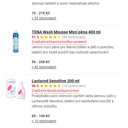
zbavuje bakterií a navíc neobsahuje alkohol.
70 - 218 Kč
v 52 obchodech
TENA Wash Mousse Mycí pěna 400 ml
91 %
(44 hodnocení)
Značka
Druh
Objem
Určení
Bez parabenů
Jemná mycí pěna pro šetrné čištění a péči o pokožku,
ideální pro časté použití bez nutnosti oplachování.
96 - 258 Kč
v 42 obchodech
Lactacyd Sensitive 200 ml
96 %
(18 hodnocení)
Značka
Výrobce
Druh
Objem
Určení
Poskytněte svým intimním partiím extra jemnou péči s
Lactacyd® Sensitive, ideální pro každodenní použití a
citlivou pokožku.
60 - 140 Kč
v 10 obchodech