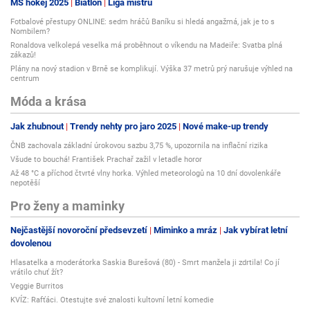
MS hokej 2025
Biatlon
Liga mistrů
Fotbalové přestupy ONLINE: sedm hráčů Baníku si hledá angažmá, jak je to s
Nombilem?
Ronaldova velkolepá veselka má proběhnout o víkendu na Madeiře: Svatba plná
zákazů!
Plány na nový stadion v Brně se komplikují. Výška 37 metrů prý narušuje výhled na
centrum
Móda a krása
Jak zhubnout
Trendy nehty pro jaro 2025
Nové make-up trendy
ČNB zachovala základní úrokovou sazbu 3,75 %, upozornila na inflační rizika
Všude to bouchá! František Prachař zažil v letadle horor
Až 48 °C a příchod čtvrté vlny horka. Výhled meteorologů na 10 dní dovolenkáře
nepotěší
Pro ženy a maminky
Nejčastější novoroční předsevzetí
Miminko a mráz
Jak vybírat letní
dovolenou
Hlasatelka a moderátorka Saskia Burešová (80) - Smrt manžela ji zdrtila! Co jí
vrátilo chuť žít?
Veggie Burritos
KVÍZ: Rafťáci. Otestujte své znalosti kultovní letní komedie