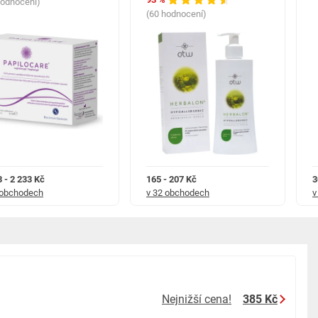
hodnocení)
(60 hodnocení)
3 - 2 233 Kč
165 - 207 Kč
3
 obchodech
v 32 obchodech
v
Nejnižší cena!
385 Kč