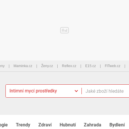
eny
Maminka.cz
Ženy.cz
Reflex.cz
E15.cz
FITweb.cz
Intimní mycí prostředky
ogie
Trendy
Zdraví
Hubnutí
Zahrada
Bydlení