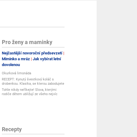
Pro ženy a maminky
Nejčastější novoroční předsevzetí
Miminko a mráz
Jak vybírat letní
dovolenou
Okurková limonáda
RECEPT: Kynutý švestkový koláč s
drobenkou. Klasika, se kterou zabodujete
Tohle nikdy neříkejte! Slova, kterými
rodiče dětem ubližují ze všeho nejvíc
Recepty