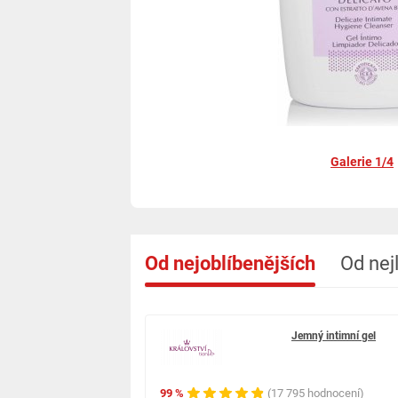
Galerie 1/4
Od nejoblíbenějších
Od nej
Jemný intimní gel
99 %
(17 795 hodnocení)