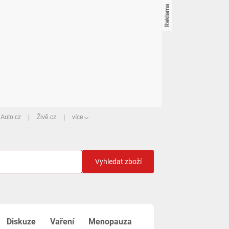
Auto.cz
Živě.cz
více
Vyhledat zboží
Diskuze
Vaření
Menopauza