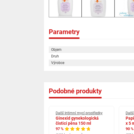
Parametry
Objem
Druh
Výrobce
Podobné produkty
timní mycí prostředky
Další Intimní mycí prostředky
Další
intima Delicate 200
Ginexid gynekologická
Papi
čisticí pěna 150 ml
x 5 
97 %
90 %