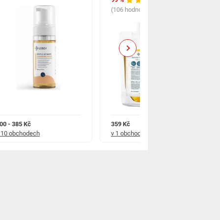
(106 hodnocení)
Next
00 - 385 Kč
359 Kč
 10 obchodech
v 1 obchodě