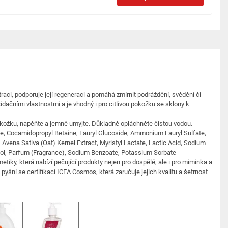
raci, podporuje její regeneraci a pomáhá zmírnit podráždění, svědění či
idačními vlastnostmi a je vhodný i pro citlivou pokožku se sklony k
kožku, napěňte a jemně umyjte. Důkladně opláchněte čistou vodou.
te, Cocamidopropyl Betaine, Lauryl Glucoside, Ammonium Lauryl Sulfate,
 Avena Sativa (Oat) Kernel Extract, Myristyl Lactate, Lactic Acid, Sodium
enol, Parfum (Fragrance), Sodium Benzoate, Potassium Sorbate
etiky, která nabízí pečující produkty nejen pro dospělé, ale i pro miminka a
 pyšní se certifikací ICEA Cosmos, která zaručuje jejich kvalitu a šetrnost