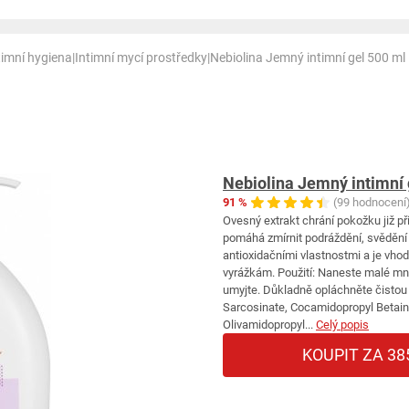
timní hygiena
|
Intimní mycí prostředky
|
Nebiolina Jemný intimní gel 500 ml
Nebiolina Jemný intimní 
91 %
(99 hodnocení
Ovesný extrakt chrání pokožku již při
pomáhá zmírnit podráždění, svědění 
antioxidačními vlastnostmi a je vho
vyrážkám. Použití: Naneste malé mn
umyjte. Důkladně opláchněte čistou 
Sarcosinate, Cocamidopropyl Betain
Olivamidopropyl...
Celý popis
KOUPIT ZA 38