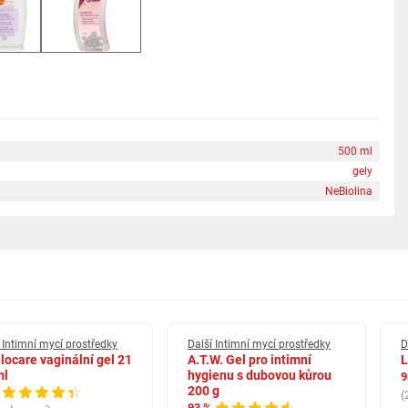
500 ml
gely
NeBiolina
 Intimní mycí prostředky
Další Intimní mycí prostředky
D
locare vaginální gel 21
A.T.W. Gel pro intimní
L
ml
hygienu s dubovou kůrou
9
200 g
(
93 %