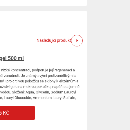
Následující produkt
gel 500 ml
)
 nízké koncentraci, podporuje její regeneraci a
či zarudnutí. Je známý svými protizánětlivými a
dný i pro citlivou pokožku se sklony k ekzémům a
ožství gelu na mokrou pokožku, napěňte a jemně
vodou. Složení: Aqua, Glycerin, Sodium Lauroyl
e, Lauryl Glucoside, Ammonium Lauryl Sulfate,
5 KČ