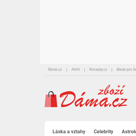
Blesk.cz
AHA!
Recepty.cz
Blesk pro ž
Láska a vztahy
Celebrity
Astrol