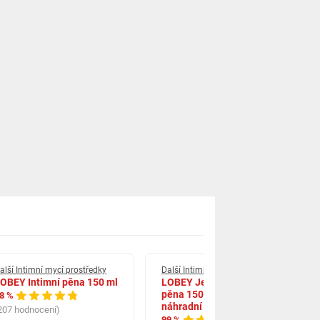
alší Intimní mycí prostředky
Další Intimní mycí prostředky
OBEY Intimní pěna 150 ml
LOBEY Jemná intimní mycí
pěna 150 ml + 30 ml
8 %
náhradní náplň
207 hodnocení)
99 %