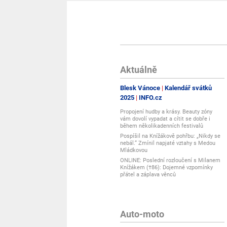
Aktuálně
Blesk Vánoce
Kalendář svátků
2025
INFO.cz
Propojení hudby a krásy. Beauty zóny
vám dovolí vypadat a cítit se dobře i
během několikadenních festivalů
Pospíšil na Knížákově pohřbu: „Nikdy se
nebál.“ Zmínil napjaté vztahy s Medou
Mládkovou
ONLINE: Poslední rozloučení s Milanem
Knížákem (†86): Dojemné vzpomínky
přátel a záplava věnců
Auto-moto