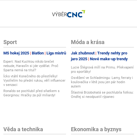
VÝBĚR
Sport
Móda a krása
MS hokej 2025
Biatlon
Liga mistrů
Jak zhubnout
Trendy nehty pro
jaro 2025
Nové make-up trendy
Expert: Nad Kuchtou nikdo brečet
nebude, Haraslín si jde vydělat. Proč
Lucie Šlégrová míří na Primu. Překvapení
Sparta nemá na titul?
pro sporťáky!
Ícko vtáhl Konečného do přestřelky!
Osvěžení ve Schladmingu: Lamy, ferraty i
Vystřelím ho přední rukou, věří influencer
koulovačka v létě jsou jen pár hodin
v senzaci
autem
Ronaldo se pochlubil před sňatkem s
Šťastná Brzobohatá se pochlubila fotkou:
Georginou: Hračky za půl miliardy!
Ondřej si neodpustil rýpanec
Věda a technika
Ekonomika a byznys