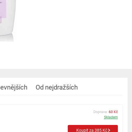
levnějších
Od nejdražších
Doprava:
60 Kč
Skladem
Koupit za 385 Kč