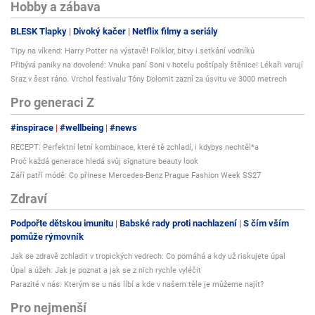
Hobby a zábava
BLESK Tlapky
Divoký kačer
Netflix filmy a seriály
Tipy na víkend: Harry Potter na výstavě! Folklor, bitvy i setkání vodníků
Přibývá paniky na dovolené: Vnuka paní Soni v hotelu poštípaly štěnice! Lékaři varují
Sraz v šest ráno. Vrchol festivalu Tóny Dolomit zazní za úsvitu ve 3000 metrech
Pro generaci Z
#inspirace
#wellbeing
#news
RECEPT: Perfektní letní kombinace, které tě zchladí, i kdybys nechtěl*a
Proč každá generace hledá svůj signature beauty look
Září patří módě: Co přinese Mercedes-Benz Prague Fashion Week SS27
Zdraví
Podpořte dětskou imunitu
Babské rady proti nachlazení
S čím vším
pomůže rýmovník
Jak se zdravě zchladit v tropických vedrech: Co pomáhá a kdy už riskujete úpal
Úpal a úžeh: Jak je poznat a jak se z nich rychle vyléčit
Parazité v nás: Kterým se u nás líbí a kde v našem těle je můžeme najít?
Pro nejmenší