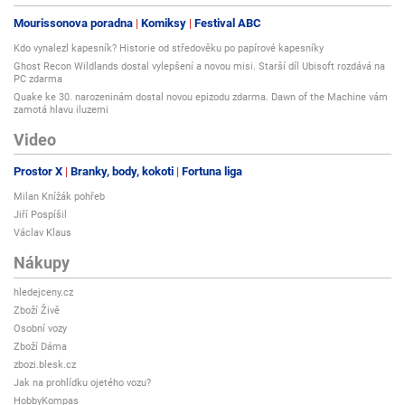
Mourissonova poradna
Komiksy
Festival ABC
Kdo vynalezl kapesník? Historie od středověku po papírové kapesníky
Ghost Recon Wildlands dostal vylepšení a novou misi. Starší díl Ubisoft rozdává na
PC zdarma
Quake ke 30. narozeninám dostal novou epizodu zdarma. Dawn of the Machine vám
zamotá hlavu iluzemi
Video
Prostor X
Branky, body, kokoti
Fortuna liga
Milan Knížák pohřeb
Jiří Pospíšil
Václav Klaus
Nákupy
hledejceny.cz
Zboží Živě
Osobní vozy
Zboží Dáma
zbozi.blesk.cz
Jak na prohlídku ojetého vozu?
HobbyKompas