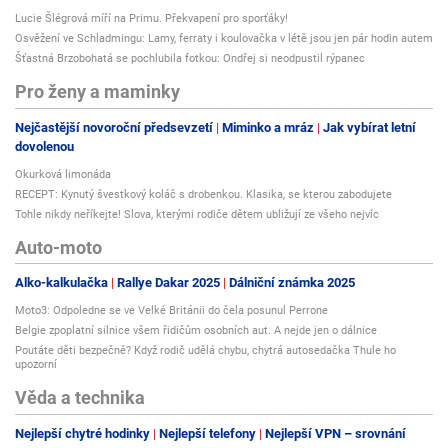
Lucie Šlégrová míří na Primu. Překvapení pro sporťáky!
Osvěžení ve Schladmingu: Lamy, ferraty i koulovačka v létě jsou jen pár hodin autem
Šťastná Brzobohatá se pochlubila fotkou: Ondřej si neodpustil rýpanec
Pro ženy a maminky
Nejčastější novoroční předsevzetí
Miminko a mráz
Jak vybírat letní
dovolenou
Okurková limonáda
RECEPT: Kynutý švestkový koláč s drobenkou. Klasika, se kterou zabodujete
Tohle nikdy neříkejte! Slova, kterými rodiče dětem ubližují ze všeho nejvíc
Auto-moto
Alko-kalkulačka
Rallye Dakar 2025
Dálniční známka 2025
Moto3: Odpoledne se ve Velké Británii do čela posunul Perrone
Belgie zpoplatní silnice všem řidičům osobních aut. A nejde jen o dálnice
Poutáte děti bezpečně? Když rodič udělá chybu, chytrá autosedačka Thule ho
upozorní
Věda a technika
Nejlepší chytré hodinky
Nejlepší telefony
Nejlepší VPN – srovnání