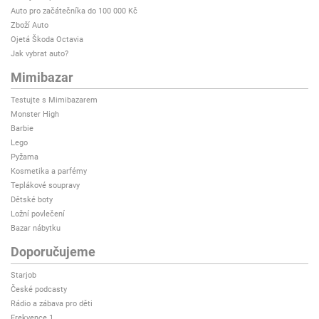
Auto pro začátečníka do 100 000 Kč
Zboží Auto
Ojetá Škoda Octavia
Jak vybrat auto?
Mimibazar
Testujte s Mimibazarem
Monster High
Barbie
Lego
Pyžama
Kosmetika a parfémy
Teplákové soupravy
Dětské boty
Ložní povlečení
Bazar nábytku
Doporučujeme
Starjob
České podcasty
Rádio a zábava pro děti
Frekvence 1