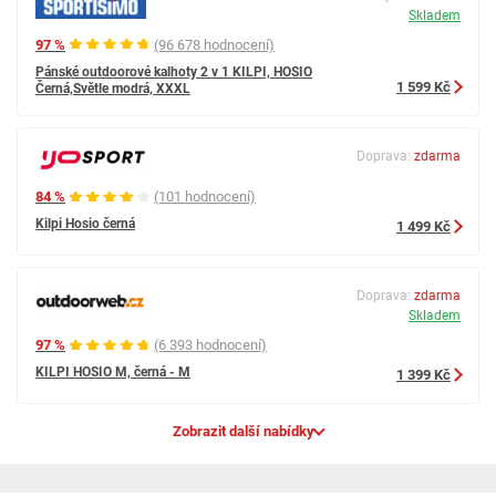
Skladem
97 %
(96 678 hodnocení)
Pánské outdoorové kalhoty 2 v 1 KILPI, HOSIO
1 599 Kč
Černá,Světle modrá, XXXL
Doprava:
zdarma
84 %
(101 hodnocení)
Kilpi Hosio černá
1 499 Kč
Doprava:
zdarma
Skladem
97 %
(6 393 hodnocení)
KILPI HOSIO M, černá - M
1 399 Kč
Zobrazit další nabídky