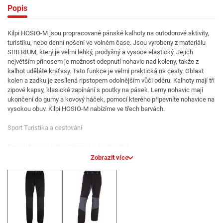
Popis
Kilpi HOSIO-M jsou propracované pánské kalhoty na outodorové aktivity,
turistiku, nebo denní nošení ve volném čase. Jsou vyrobeny z materiálu
SIBERIUM, který je velmi lehký, prodyšný a vysoce elastický. Jejich
největším přínosem je možnost odepnutí nohavic nad koleny, takže z
kalhot uděláte kraťasy. Tato funkce je velmi praktická na cesty. Oblast
kolen a zadku je zesílená ripstopem odolnějším vůči oděru. Kalhoty mají tři
zipové kapsy, klasické zapínání s poutky na pásek. Lemy nohavic mají
ukončení do gumy a kovový háček, pomocí kterého připevníte nohavice na
vysokou obuv. Kilpi HOSIO-M nabízíme ve třech barvách.
Sport Turistika a cestování
Povrch tkaniny Větruvzdorný, Vodoodpudivé
Zobrazit více
Specifikace SIBERIUM SRC SB
Tkanina 4-směrná elasticita, Ripstop
Střih Regular
Sezóna Jaro, Léto, Podzim, Zima