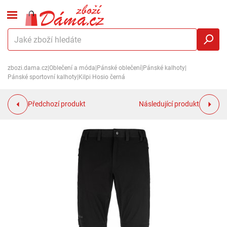
zbozi.dama.cz
|
Oblečení a móda
|
Pánské oblečení
|
Pánské kalhoty
|
Pánské sportovní kalhoty
|
Kilpi Hosio černá
Předchozí produkt
Následující produkt