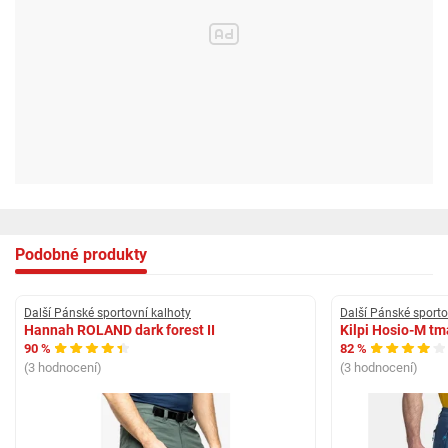
Složení materiálu 2 12% ELASTANE, 88% POLYESTER
Podobné produkty
Další Pánské sportovní kalhoty
Další Pánské sporto
Hannah ROLAND dark forest II
Kilpi Hosio-M t
90 %
82 %
(3 hodnocení)
(3 hodnocení)