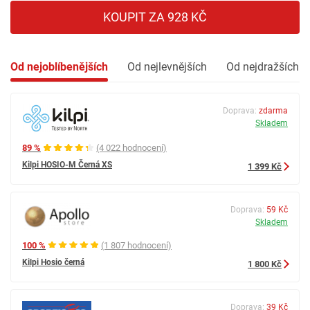
KOUPIT ZA 928 KČ
Od nejoblíbenějších
Od nejlevnějších
Od nejdražších
Doprava:
zdarma
Skladem
89 %
(4 022 hodnocení)
Kilpi HOSIO-M Černá XS
1 399 Kč
Doprava:
59 Kč
Skladem
100 %
(1 807 hodnocení)
Kilpi Hosio černá
1 800 Kč
Doprava:
39 Kč