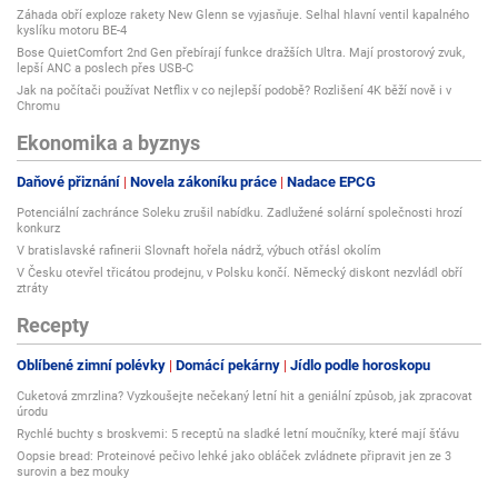
Záhada obří exploze rakety New Glenn se vyjasňuje. Selhal hlavní ventil kapalného
kyslíku motoru BE-4
Bose QuietComfort 2nd Gen přebírají funkce dražších Ultra. Mají prostorový zvuk,
lepší ANC a poslech přes USB-C
Jak na počítači používat Netflix v co nejlepší podobě? Rozlišení 4K běží nově i v
Chromu
Ekonomika a byznys
Daňové přiznání
Novela zákoníku práce
Nadace EPCG
Potenciální zachránce Soleku zrušil nabídku. Zadlužené solární společnosti hrozí
konkurz
V bratislavské rafinerii Slovnaft hořela nádrž, výbuch otřásl okolím
V Česku otevřel třicátou prodejnu, v Polsku končí. Německý diskont nezvládl obří
ztráty
Recepty
Oblíbené zimní polévky
Domácí pekárny
Jídlo podle horoskopu
Cuketová zmrzlina? Vyzkoušejte nečekaný letní hit a geniální způsob, jak zpracovat
úrodu
Rychlé buchty s broskvemi: 5 receptů na sladké letní moučníky, které mají šťávu
Oopsie bread: Proteinové pečivo lehké jako obláček zvládnete připravit jen ze 3
surovin a bez mouky