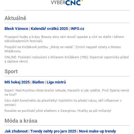
VÝBĚR
Aktuálně
Blesk Vánoce
Kalendář svátků 2025
INFO.cz
Propojení hudby a krásy. Beauty zóny vám dovolí vypadat a cítit se dobře i během
několikadenních festivalů
Pospíšil na Knížákově pohřbu: „Nikdy se nebál.“ Zmínil napjaté vztahy s Medou
Mládkovou
ONLINE: Poslední rozloučení s Milanem Knížákem (†86): Dojemné vzpomínky přátel
a záplava věnců
Sport
MS hokej 2025
Biatlon
Liga mistrů
Expert: Nad Kuchtou nikdo brečet nebude, Haraslín si jde vydělat. Proč Sparta nemá
na titul?
Ícko vtáhl Konečného do přestřelky! Vystřelím ho přední rukou, věří influencer v
senzaci
Ronaldo se pochlubil před sňatkem s Georginou: Hračky za půl miliardy!
Móda a krása
Jak zhubnout
Trendy nehty pro jaro 2025
Nové make-up trendy