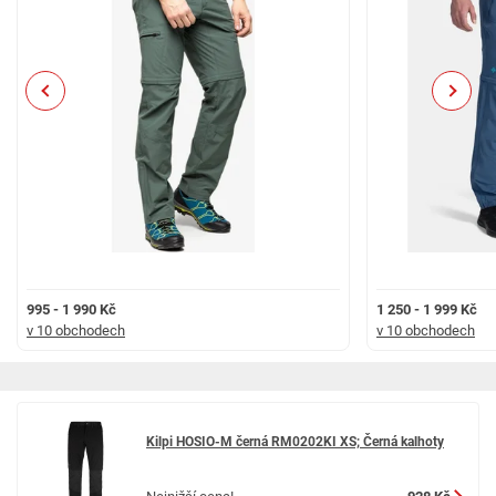
Previous
Next
995 - 1 990 Kč
1 250 - 1 999 Kč
v 10 obchodech
v 10 obchodech
Kilpi HOSIO-M černá RM0202KI XS; Černá kalhoty