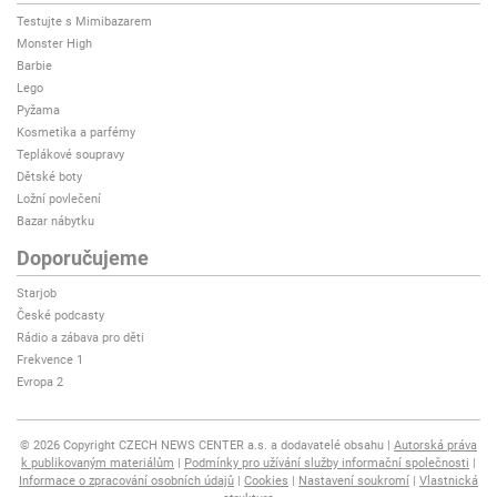
Testujte s Mimibazarem
Monster High
Barbie
Lego
Pyžama
Kosmetika a parfémy
Teplákové soupravy
Dětské boty
Ložní povlečení
Bazar nábytku
Doporučujeme
Starjob
České podcasty
Rádio a zábava pro děti
Frekvence 1
Evropa 2
© 2026 Copyright CZECH NEWS CENTER a.s. a dodavatelé obsahu
Autorská práva
k publikovaným materiálům
Podmínky pro užívání služby informační společnosti
Informace o zpracování osobních údajů
Cookies
Nastavení soukromí
Vlastnická