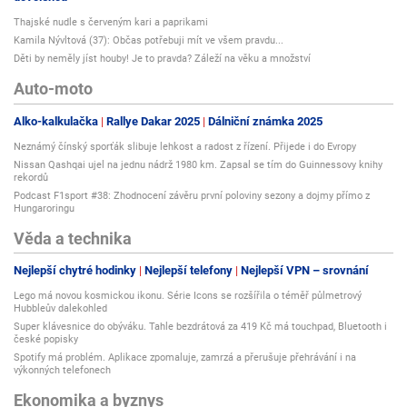
Thajské nudle s červeným kari a paprikami
Kamila Nývltová (37): Občas potřebuji mít ve všem pravdu...
Děti by neměly jíst houby! Je to pravda? Záleží na věku a množství
Auto-moto
Alko-kalkulačka
Rallye Dakar 2025
Dálniční známka 2025
Neznámý čínský sporťák slibuje lehkost a radost z řízení. Přijede i do Evropy
Nissan Qashqai ujel na jednu nádrž 1980 km. Zapsal se tím do Guinnessovy knihy
rekordů
Podcast F1sport #38: Zhodnocení závěru první poloviny sezony a dojmy přímo z
Hungaroringu
Věda a technika
Nejlepší chytré hodinky
Nejlepší telefony
Nejlepší VPN – srovnání
Lego má novou kosmickou ikonu. Série Icons se rozšířila o téměř půlmetrový
Hubbleův dalekohled
Super klávesnice do obýváku. Tahle bezdrátová za 419 Kč má touchpad, Bluetooth i
české popisky
Spotify má problém. Aplikace zpomaluje, zamrzá a přerušuje přehrávání i na
výkonných telefonech
Ekonomika a byznys