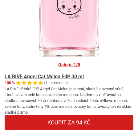
Galerie 1/5
LA RIVE Angel Cat Melon EdP 30 ml
100 %
(1 hodnocení)
LA RIVE dětská EdP Angel Cat Melon je jemná, sladká a ovocná vůně,
která uzavírá celé kouzlo vodního melounu. Najdeme v ní šťavnatou
sladkost ovocných tónů i lehkou svěžest vodních tónů. #Hlava: meloun,
zelené tóny, vodní tóny #Srdce: meloun, ovocný tón, šťavnatý tón #Základ:
sladké pižmo
KOUPIT ZA 94 KČ