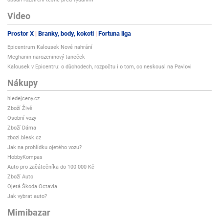
Video
Prostor X
Branky, body, kokoti
Fortuna liga
Epicentrum Kalousek Nové nahrání
Meghanin narozeninový taneček
Kalousek v Epicentru: o důchodech, rozpočtu i o tom, co neskousl na Pavlovi
Nákupy
hledejceny.cz
Zboží Živě
Osobní vozy
Zboží Dáma
zbozi.blesk.cz
Jak na prohlídku ojetého vozu?
HobbyKompas
Auto pro začátečníka do 100 000 Kč
Zboží Auto
Ojetá Škoda Octavia
Jak vybrat auto?
Mimibazar