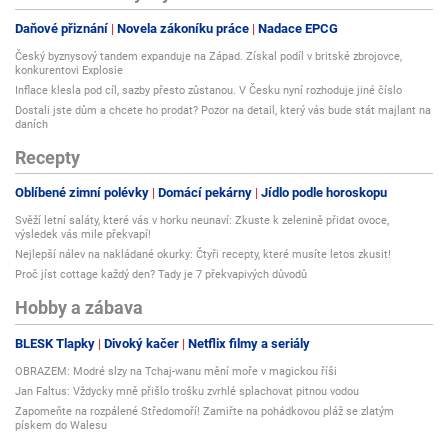
Daňové přiznání
Novela zákoníku práce
Nadace EPCG
Český byznysový tandem expanduje na Západ. Získal podíl v britské zbrojovce,
konkurentovi Explosie
Inflace klesla pod cíl, sazby přesto zůstanou. V Česku nyní rozhoduje jiné číslo
Dostali jste dům a chcete ho prodat? Pozor na detail, který vás bude stát majlant na
daních
Recepty
Oblíbené zimní polévky
Domácí pekárny
Jídlo podle horoskopu
Svěží letní saláty, které vás v horku neunaví: Zkuste k zelenině přidat ovoce,
výsledek vás mile překvapí!
Nejlepší nálev na nakládané okurky: Čtyři recepty, které musíte letos zkusit!
Proč jíst cottage každý den? Tady je 7 překvapivých důvodů
Hobby a zábava
BLESK Tlapky
Divoký kačer
Netflix filmy a seriály
OBRAZEM: Modré slzy na Tchaj-wanu mění moře v magickou říši
Jan Faltus: Vždycky mně přišlo trošku zvrhlé splachovat pitnou vodou
Zapomeňte na rozpálené Středomoří! Zamiřte na pohádkovou pláž se zlatým
pískem do Walesu