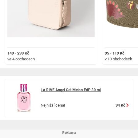
149 - 299 Kč
95 - 119 Kč
ve 4 obchodech
v 10 obchodech
LA RIVE Angel Cat Melon EdP 30 ml
Nejnižší cena!
94 Kč