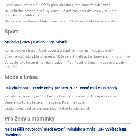
Exposlanec Petr Wolf: Za útěk před vězením si má odsedět další trest
Neuvěřitelná odvaha, strašlivý konec. Děsivé kaskadérské kousky, za které
odvážlivci zaplatili životem
Nový kráter na Měsíci? Měla do něj narazit Muskova raketa velká jako dům
Sport
MS hokej 2025
Biatlon
Liga mistrů
Konec po osmi letech. Ujčík opouští disciplinární komisi. Kdo ji povede?
Vítek na odchodu z Manchesteru. Může se stát nejdražším brankářem v historii ligy
Vstupuje jako fotograf, ne jako prezident. Petr Pavel je členem Klubu sportovních
novinářů
Móda a krása
Jak zhubnout
Trendy nehty pro jaro 2025
Nové make-up trendy
Záhada černé šelmy na jihu Čech pokračuje! Obce varují: Hlídejte psy a děti
Ornella Koktová s fešákem na obědě. Dojemné vyznání
Bezdomovec pálil batole cigaretou: Matce to bylo jedno!
Pro ženy a maminky
Nejčastější novoroční předsevzetí
Miminko a mráz
Jak vybírat letní
dovolenou