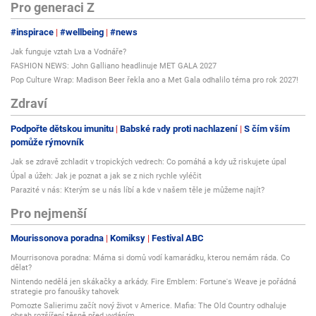
Pro generaci Z
#inspirace
#wellbeing
#news
Jak funguje vztah Lva a Vodnáře?
FASHION NEWS: John Galliano headlinuje MET GALA 2027
Pop Culture Wrap: Madison Beer řekla ano a Met Gala odhalilo téma pro rok 2027!
Zdraví
Podpořte dětskou imunitu
Babské rady proti nachlazení
S čím vším
pomůže rýmovník
Jak se zdravě zchladit v tropických vedrech: Co pomáhá a kdy už riskujete úpal
Úpal a úžeh: Jak je poznat a jak se z nich rychle vyléčit
Parazité v nás: Kterým se u nás líbí a kde v našem těle je můžeme najít?
Pro nejmenší
Mourissonova poradna
Komiksy
Festival ABC
Mourrisonova poradna: Máma si domů vodí kamarádku, kterou nemám ráda. Co
dělat?
Nintendo nedělá jen skákačky a arkády. Fire Emblem: Fortune's Weave je pořádná
strategie pro fanoušky tahovek
Pomozte Salierimu začít nový život v Americe. Mafia: The Old Country odhaluje
obsah rozšíření těsně před vydáním