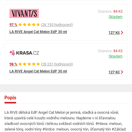
Doprava:
84 Kč
Skladem
97 %
(26 193 hodnocení)
LA RIVE Angel Cat Melon EdP 30 ml
127 Kč
Doprava:
84 Kč
Skladem
98 %
(28 231 hodnocení)
LA RIVE Angel Cat Melon EdP 30 ml
127 Kč
Popis
LA RIVE dětská EdP Angel Cat Melon je jemná, sladká a ovocná vůně,
která uzavírá celé kouzlo vodního melounu. Najdeme v ní šťavnatou
sladkost ovocných tónů i lehkou svěžest vodních tónů. #Hlava: meloun,
zelené tóny, vodní tóny #Srdce: meloun, ovocný tón, šťavnatý tón #Základ: