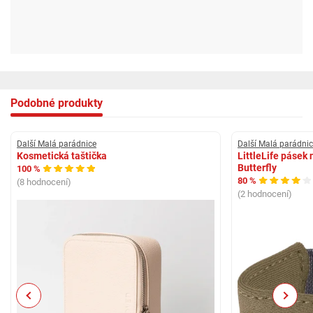
Podobné produkty
Další Malá parádnice
Další Malá parádni
Kosmetická taštička
LittleLife pásek 
Butterfly
100 %
80 %
(8 hodnocení)
(2 hodnocení)
Previous
Next