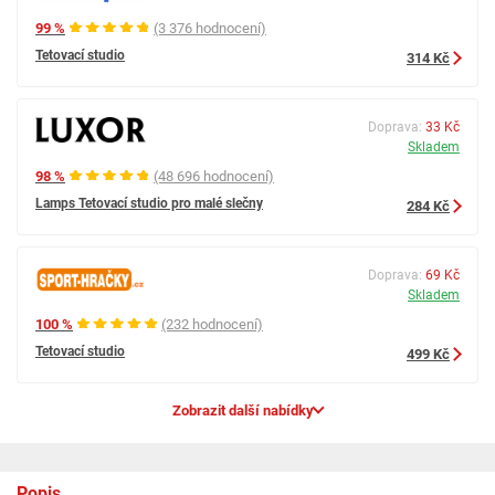
99 %
(3 376 hodnocení)
Tetovací studio
314 Kč
Doprava:
33 Kč
Skladem
98 %
(48 696 hodnocení)
Lamps Tetovací studio pro malé slečny
284 Kč
Doprava:
69 Kč
Skladem
100 %
(232 hodnocení)
Tetovací studio
499 Kč
Zobrazit další nabídky
Popis