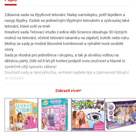
Zábavná sada na třpytkové tetování. Nalep samolepku, potři lepidlem a
nasyp třpytky. Ozdob se jedinečným třpytivým tetováním a vyzkoušej také
tetování, které svítí ve tmě!
Kreativní sada Tetovací studio z edice Albi Science obsahuje 30 různých
motivů na tetování, včetně tetování náramku na zápěstí, kotník nebo ruku.
Motivy ze sady je možné libovolně kombinovat a vytvářet nové osobité
vzory.
Sada je vhodná pro jednotlivce i skupinu, a tak je skvělou volbou na
dětskou párty. Děti od 8 let při tvoření podpoří svou zručnost a hlavně si
společně užijí spoustu zábavy!
Součástí sady je také příručka, ve které najdete tipy a zajímavosti týkající
se tetování.
Všechny komponenty jsou pěkně uloženy v kosmetickém organizéru.
Sada Tetovací studio obsahuje:
Zobrazit více
červené bio třpytky – 1 lahvičku, modré bio třpytky – 1 lahvičku, růžové bio
třpytky – 1 lahvičku, zlaté bio třpytky – 1 lahvičku, fialové bio třpytky - 1
lahvičku, zelené bio třpytky - 1 lahvičku, lepidlo se štětečkem – 1 lahvičku,
štětec na aplikaci třpytek, lepící šablony na tetování – 30 ks a návod.
Tetování je vyrobeno z netoxických a hypoalergenních materiálů, a tak je
pro pokožku úplně bezpečné. Třpytky jsou šetrné k životnímu prostředí.
Hra je v českém jazyce