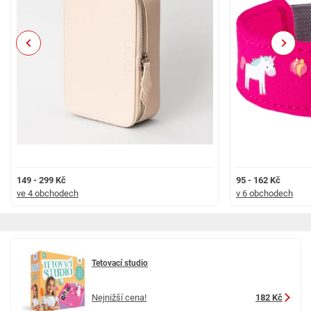
Previous
Next
149 - 299 Kč
95 - 162 Kč
ve 4 obchodech
v 6 obchodech
Tetovací studio
Nejnižší cena!
182 Kč