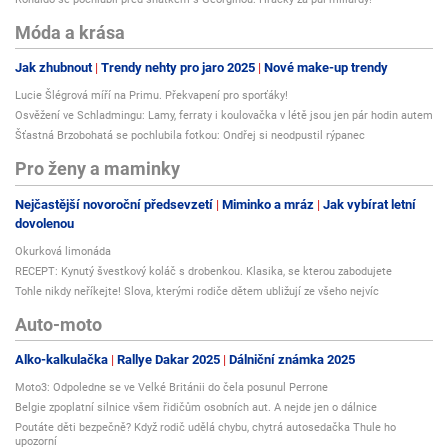
Móda a krása
Jak zhubnout
Trendy nehty pro jaro 2025
Nové make-up trendy
Lucie Šlégrová míří na Primu. Překvapení pro sporťáky!
Osvěžení ve Schladmingu: Lamy, ferraty i koulovačka v létě jsou jen pár hodin autem
Šťastná Brzobohatá se pochlubila fotkou: Ondřej si neodpustil rýpanec
Pro ženy a maminky
Nejčastější novoroční předsevzetí
Miminko a mráz
Jak vybírat letní
dovolenou
Okurková limonáda
RECEPT: Kynutý švestkový koláč s drobenkou. Klasika, se kterou zabodujete
Tohle nikdy neříkejte! Slova, kterými rodiče dětem ubližují ze všeho nejvíc
Auto-moto
Alko-kalkulačka
Rallye Dakar 2025
Dálniční známka 2025
Moto3: Odpoledne se ve Velké Británii do čela posunul Perrone
Belgie zpoplatní silnice všem řidičům osobních aut. A nejde jen o dálnice
Poutáte děti bezpečně? Když rodič udělá chybu, chytrá autosedačka Thule ho
upozorní