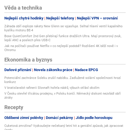
Věda a technika
Nejlepší chytré hodinky
Nejlepší telefony
Nejlepší VPN – srovnání
Záhada obří exploze rakety New Glenn se vyjasňuje. Selhal hlavní ventil kapalného
kyslíku motoru BE-4
Bose QuietComfort 2nd Gen přebírají funkce dražších Ultra. Mají prostorový zvuk,
lepší ANC a poslech přes USB-C
Jak na počítači používat Netflix v co nejlepší podobě? Rozlišení 4K běží nově i v
Chromu
Ekonomika a byznys
Daňové přiznání
Novela zákoníku práce
Nadace EPCG
Potenciální zachránce Soleku zrušil nabídku. Zadlužené solární společnosti hrozí
konkurz
V bratislavské rafinerii Slovnaft hořela nádrž, výbuch otřásl okolím
V Česku otevřel třicátou prodejnu, v Polsku končí. Německý diskont nezvládl obří
ztráty
Recepty
Oblíbené zimní polévky
Domácí pekárny
Jídlo podle horoskopu
Cuketová zmrzlina? Vyzkoušejte nečekaný letní hit a geniální způsob, jak zpracovat
úrodu