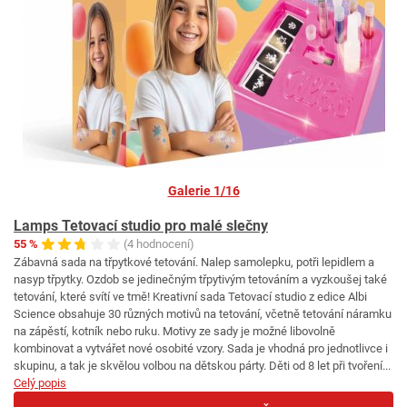
Galerie 1/16
Lamps Tetovací studio pro malé slečny
55 %
(4 hodnocení)
Zábavná sada na třpytkové tetování. Nalep samolepku, potři lepidlem a
nasyp třpytky. Ozdob se jedinečným třpytivým tetováním a vyzkoušej také
tetování, které svítí ve tmě! Kreativní sada Tetovací studio z edice Albi
Science obsahuje 30 různých motivů na tetování, včetně tetování náramku
na zápěstí, kotník nebo ruku. Motivy ze sady je možné libovolně
kombinovat a vytvářet nové osobité vzory. Sada je vhodná pro jednotlivce i
skupinu, a tak je skvělou volbou na dětskou párty. Děti od 8 let při tvoření...
Celý popis