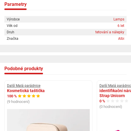
Parametry
Výrobce
Lamps
Věk od
6 let
Druh
tetování a nálepky
Značka
Albi
Podobné produkty
Další Malá parádnice
Další Malá parádni
Kosmetická taštička
identifikační nár
Strap Unicorn
100 %
0 %
(9 hodnocení)
(0 hodnocení)