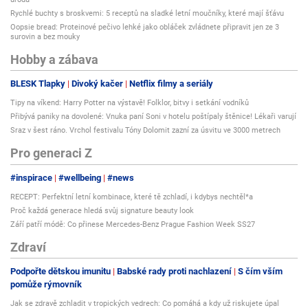
Rychlé buchty s broskvemi: 5 receptů na sladké letní moučníky, které mají šťávu
Oopsie bread: Proteinové pečivo lehké jako obláček zvládnete připravit jen ze 3
surovin a bez mouky
Hobby a zábava
BLESK Tlapky
Divoký kačer
Netflix filmy a seriály
Tipy na víkend: Harry Potter na výstavě! Folklor, bitvy i setkání vodníků
Přibývá paniky na dovolené: Vnuka paní Soni v hotelu poštípaly štěnice! Lékaři varují
Sraz v šest ráno. Vrchol festivalu Tóny Dolomit zazní za úsvitu ve 3000 metrech
Pro generaci Z
#inspirace
#wellbeing
#news
RECEPT: Perfektní letní kombinace, které tě zchladí, i kdybys nechtěl*a
Proč každá generace hledá svůj signature beauty look
Září patří módě: Co přinese Mercedes-Benz Prague Fashion Week SS27
Zdraví
Podpořte dětskou imunitu
Babské rady proti nachlazení
S čím vším
pomůže rýmovník
Jak se zdravě zchladit v tropických vedrech: Co pomáhá a kdy už riskujete úpal