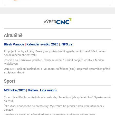
VÝBĚR
Aktuálně
Blesk Vánoce
Kalendář svátků 2025
INFO.cz
Propojení hudby a krásy. Beauty zóny vám dovolí vypadat a cítit se dobře i během
několikadenních festivalů
Pospíšil na Knížákově pohřbu: „Nikdy se nebál.“ Zmínil napjaté vztahy s Medou
Mládkovou
ONLINE: Poslední rozloučení s Milanem Knížákem (†86): Dojemné vzpomínky přátel
a záplava věnců
Sport
MS hokej 2025
Biatlon
Liga mistrů
Expert: Nad Kuchtou nikdo brečet nebude, Haraslín si jde vydělat. Proč Sparta nemá
na titul?
Ícko vtáhl Konečného do přestřelky! Vystřelím ho přední rukou, věří influencer v
senzaci
Ronaldo se pochlubil před sňatkem s Georginou: Hračky za půl miliardy!