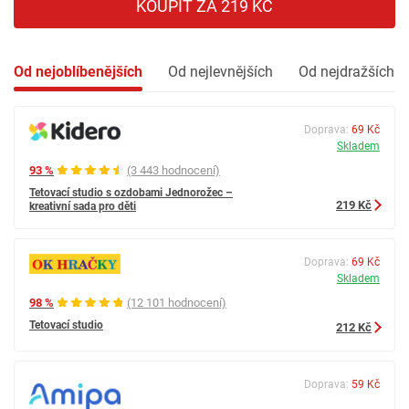
KOUPIT ZA 219 KČ
Od nejoblíbenějších
Od nejlevnějších
Od nejdražších
Doprava:
69 Kč
Skladem
93 %
(3 443 hodnocení)
Tetovací studio s ozdobami Jednorožec –
219 Kč
kreativní sada pro děti
Doprava:
69 Kč
Skladem
98 %
(12 101 hodnocení)
Tetovací studio
212 Kč
Doprava:
59 Kč