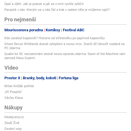
Úpal a úžeh: Jak je poznat a jak se z nich rychle vyléčit
Parazité v nás: Kterým se u nás líbí a kde v našem těle je můžeme najít?
Pro nejmenší
Mourissonova poradna
Komiksy
Festival ABC
Kdo vynalezl kapesník? Historie od středověku po papírové kapesníky
Ghost Recon Wildlands dostal vylepšení a novou misi. Starší díl Ubisoft rozdává na
PC zdarma
Quake ke 30. narozeninám dostal novou epizodu zdarma. Dawn of the Machine vám
zamotá hlavu iluzemi
Video
Prostor X
Branky, body, kokoti
Fortuna liga
Milan Knížák pohřeb
Jiří Pospíšil
Václav Klaus
Nákupy
hledejceny.cz
Zboží Živě
Osobní vozy