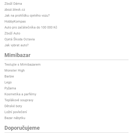
Zboží Dáma
zbozi.blesk.cz
Jak na prohlídku ojetého vozu?
HobbyKompas
Auto pro začátečníka do 100 000 Kč
Zboží Auto
Ojetá Škoda Octavia
Jak vybrat auto?
Mimibazar
Testujte s Mimibazarem
Monster High
Barbie
Lego
Pyžama
Kosmetika a parfémy
Teplákové soupravy
Dětské boty
Ložní povlečení
Bazar nábytku
Doporučujeme