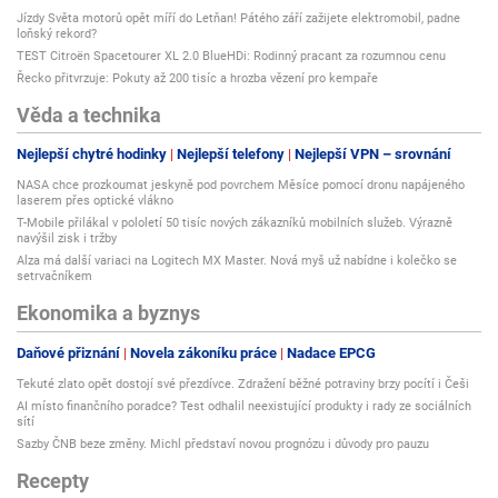
Jízdy Světa motorů opět míří do Letňan! Pátého září zažijete elektromobil, padne
loňský rekord?
TEST Citroën Spacetourer XL 2.0 BlueHDi: Rodinný pracant za rozumnou cenu
Řecko přitvrzuje: Pokuty až 200 tisíc a hrozba vězení pro kempaře
Věda a technika
Nejlepší chytré hodinky
Nejlepší telefony
Nejlepší VPN – srovnání
NASA chce prozkoumat jeskyně pod povrchem Měsíce pomocí dronu napájeného
laserem přes optické vlákno
T-Mobile přilákal v pololetí 50 tisíc nových zákazníků mobilních služeb. Výrazně
navýšil zisk i tržby
Alza má další variaci na Logitech MX Master. Nová myš už nabídne i kolečko se
setrvačníkem
Ekonomika a byznys
Daňové přiznání
Novela zákoníku práce
Nadace EPCG
Tekuté zlato opět dostojí své přezdívce. Zdražení běžné potraviny brzy pocítí i Češi
AI místo finančního poradce? Test odhalil neexistující produkty i rady ze sociálních
sítí
Sazby ČNB beze změny. Michl představí novou prognózu i důvody pro pauzu
Recepty