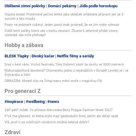
Oblíbené zimní polévky
Domácí pekárny
Jídlo podle horoskopu
Oopsie bread: Proteinové pečivo lehké jako obláček zvládnete připravit jen ze 3
surovin a bez mouky
Pozor na jedovaté cukety! Jeden jasný znak prozradí, že se jim máte vyhnout
Svěží letní saláty, které vás v horku neunaví: Zkuste k zelenině přidat ovoce,
výsledek vás mile překvapí!
Hobby a zábava
BLESK Tlapky
Divoký kačer
Netflix filmy a seriály
Sraz v šest ráno. Vrchol festivalu Tóny Dolomit zazní za úsvitu ve 3000 metrech
Nízkorozpočtová dovolená? Chorvatsko jedno z nejdražších v Evropě! Levněji je i ve
Švýcarsku a Itálii
OBRAZEM: Modré slzy na Tchaj-wanu mění moře v magickou říši
Pro generaci Z
#inspirace
#wellbeing
#news
Září patří módě: Co přinese Mercedes-Benz Prague Fashion Week SS27
F*ck the glasses: AI Meta brýle mají zjednodušit život, zatím ale dělají opak
Víš, proč ti po mléčných výrobcích možná nebývá dobře?
Zdraví