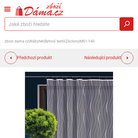
zbozi.dama.cz
|
Nábytek
|
Bytový textil
|
Záclony
|
M51-140
Předchozí produkt
Následující produkt