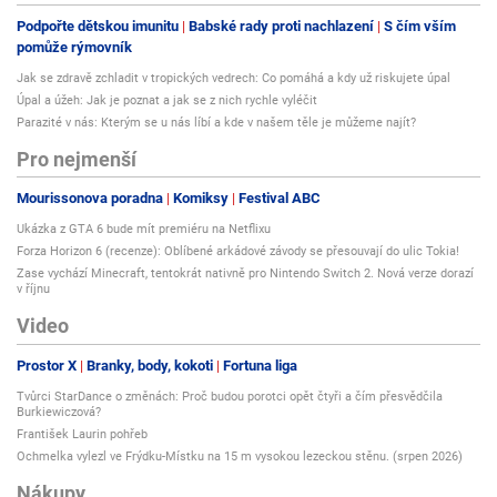
Podpořte dětskou imunitu
Babské rady proti nachlazení
S čím vším
pomůže rýmovník
Jak se zdravě zchladit v tropických vedrech: Co pomáhá a kdy už riskujete úpal
Úpal a úžeh: Jak je poznat a jak se z nich rychle vyléčit
Parazité v nás: Kterým se u nás líbí a kde v našem těle je můžeme najít?
Pro nejmenší
Mourissonova poradna
Komiksy
Festival ABC
Ukázka z GTA 6 bude mít premiéru na Netflixu
Forza Horizon 6 (recenze): Oblíbené arkádové závody se přesouvají do ulic Tokia!
Zase vychází Minecraft, tentokrát nativně pro Nintendo Switch 2. Nová verze dorazí
v říjnu
Video
Prostor X
Branky, body, kokoti
Fortuna liga
Tvůrci StarDance o změnách: Proč budou porotci opět čtyři a čím přesvědčila
Burkiewiczová?
František Laurin pohřeb
Ochmelka vylezl ve Frýdku-Místku na 15 m vysokou lezeckou stěnu. (srpen 2026)
Nákupy