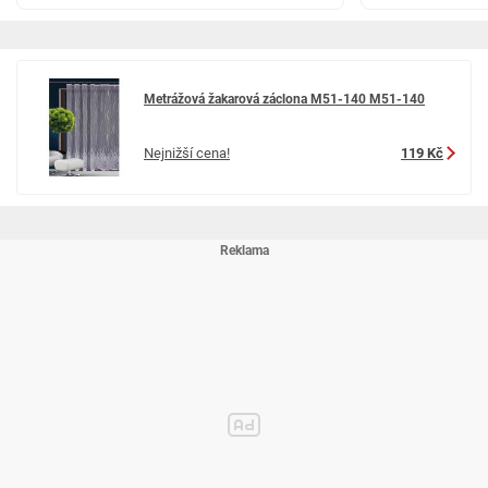
Metrážová žakarová záclona M51-140 M51-140
Nejnižší cena!
119 Kč