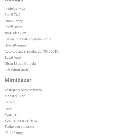
hledejceny.cz
Zboží Živě
Osobní vozy
Zboží Dáma
zbozi.blesk.cz
Jak na prohlídku ojetého vozu?
HobbyKompas
Auto pro začátečníka do 100 000 Kč
Zboží Auto
Ojetá Škoda Octavia
Jak vybrat auto?
Mimibazar
Testujte s Mimibazarem
Monster High
Barbie
Lego
Pyžama
Kosmetika a parfémy
Teplákové soupravy
Dětské boty