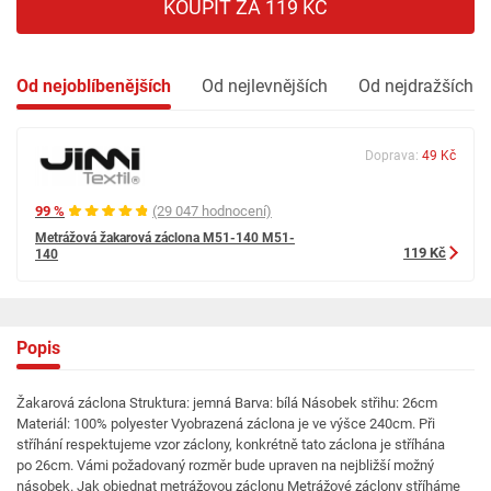
KOUPIT ZA 119 KČ
Od nejoblíbenějších
Od nejlevnějších
Od nejdražších
Doprava:
49 Kč
99 %
(29 047 hodnocení)
Metrážová žakarová záclona M51-140 M51-
119 Kč
140
Popis
Žakarová záclona Struktura: jemná Barva: bílá Násobek střihu: 26cm
Materiál: 100% polyester Vyobrazená záclona je ve výšce 240cm. Při
stříhání respektujeme vzor záclony, konkrétně tato záclona je stříhána
po 26cm. Vámi požadovaný rozměr bude upraven na nejbližší možný
násobek. Jak objednat metrážovou záclonu Metrážové záclony stříháme