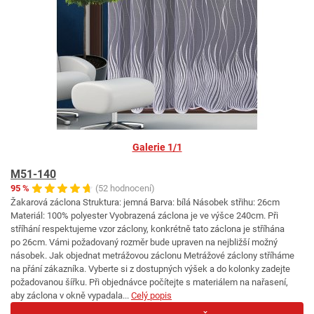
Galerie 1/1
M51-140
95 %
(52 hodnocení)
Žakarová záclona Struktura: jemná Barva: bílá Násobek střihu: 26cm
Materiál: 100% polyester Vyobrazená záclona je ve výšce 240cm. Při
stříhání respektujeme vzor záclony, konkrétně tato záclona je stříhána
po 26cm. Vámi požadovaný rozměr bude upraven na nejbližší možný
násobek. Jak objednat metrážovou záclonu Metrážové záclony stříháme
na přání zákazníka. Vyberte si z dostupných výšek a do kolonky zadejte
požadovanou šířku. Při objednávce počítejte s materiálem na nařasení,
aby záclona v okně vypadala...
Celý popis