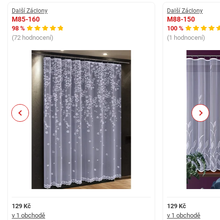
Další Záclony
Další Záclony
M85-160
M88-150
98 %
100 %
(72 hodnocení)
(1 hodnocení)
Previous
Next
129 Kč
129 Kč
v 1 obchodě
v 1 obchodě