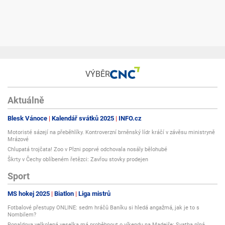
VÝBĚR
Aktuálně
Blesk Vánoce
Kalendář svátků 2025
INFO.cz
Motoristé sázejí na přeběhlíky. Kontroverzní brněnský lídr kráčí v závěsu ministryně
Mrázové
Chlupatá trojčata! Zoo v Plzni poprvé odchovala nosály bělohubé
Škrty v Čechy oblíbeném řetězci: Zavřou stovky prodejen
Sport
MS hokej 2025
Biatlon
Liga mistrů
Fotbalové přestupy ONLINE: sedm hráčů Baníku si hledá angažmá, jak je to s
Nombilem?
Ronaldova velkolepá veselka má proběhnout o víkendu na Madeiře: Svatba plná