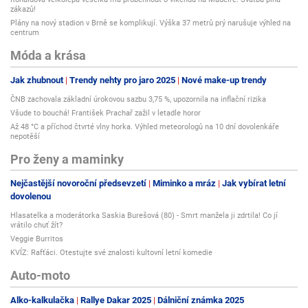
zákazů!
Plány na nový stadion v Brně se komplikují. Výška 37 metrů prý narušuje výhled na
centrum
Móda a krása
Jak zhubnout
Trendy nehty pro jaro 2025
Nové make-up trendy
ČNB zachovala základní úrokovou sazbu 3,75 %, upozornila na inflační rizika
Všude to bouchá! František Prachař zažil v letadle horor
Až 48 °C a příchod čtvrté vlny horka. Výhled meteorologů na 10 dní dovolenkáře
nepotěší
Pro ženy a maminky
Nejčastější novoroční předsevzetí
Miminko a mráz
Jak vybírat letní
dovolenou
Hlasatelka a moderátorka Saskia Burešová (80) - Smrt manžela ji zdrtila! Co jí
vrátilo chuť žít?
Veggie Burritos
KVÍZ: Rafťáci. Otestujte své znalosti kultovní letní komedie
Auto-moto
Alko-kalkulačka
Rallye Dakar 2025
Dálniční známka 2025