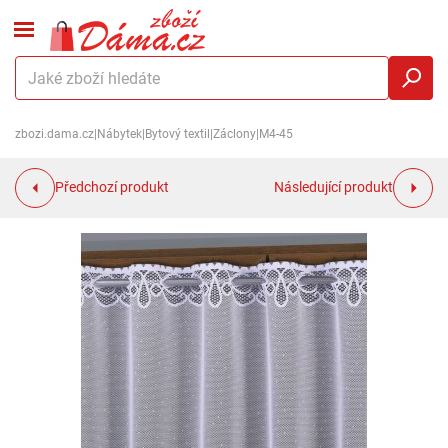
zbozi.dama.cz
|
Nábytek
|
Bytový textil
|
Záclony
|
M4-45
Předchozí produkt
Následující produkt