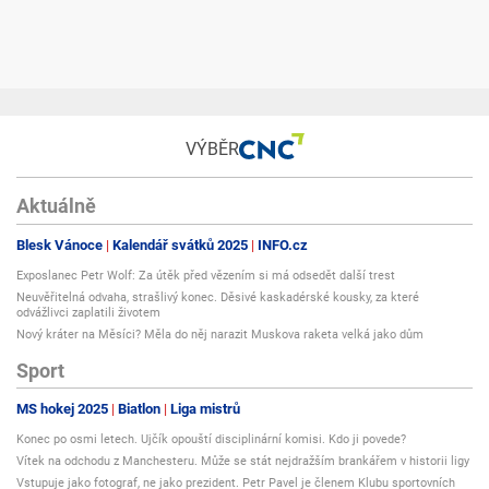
VÝBĚR
Aktuálně
Blesk Vánoce
Kalendář svátků 2025
INFO.cz
Exposlanec Petr Wolf: Za útěk před vězením si má odsedět další trest
Neuvěřitelná odvaha, strašlivý konec. Děsivé kaskadérské kousky, za které
odvážlivci zaplatili životem
Nový kráter na Měsíci? Měla do něj narazit Muskova raketa velká jako dům
Sport
MS hokej 2025
Biatlon
Liga mistrů
Konec po osmi letech. Ujčík opouští disciplinární komisi. Kdo ji povede?
Vítek na odchodu z Manchesteru. Může se stát nejdražším brankářem v historii ligy
Vstupuje jako fotograf, ne jako prezident. Petr Pavel je členem Klubu sportovních