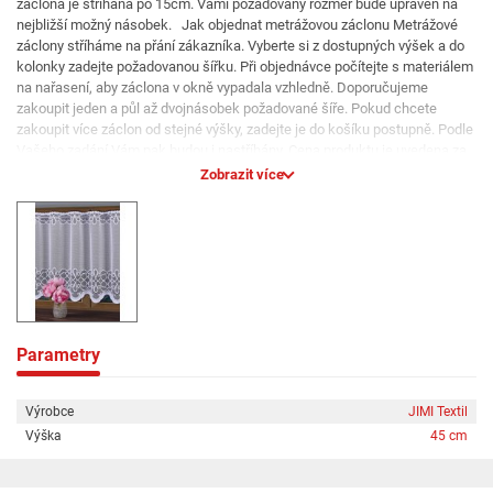
záclona je stříhána po 15cm. Vámi požadovaný rozměr bude upraven na
nejbližší možný násobek. Jak objednat metrážovou záclonu Metrážové
záclony stříháme na přání zákazníka. Vyberte si z dostupných výšek a do
kolonky zadejte požadovanou šířku. Při objednávce počítejte s materiálem
na nařasení, aby záclona v okně vypadala vzhledně. Doporučujeme
zakoupit jeden a půl až dvojnásobek požadované šíře. Pokud chcete
zakoupit více záclon od stejné výšky, zadejte je do košíku postupně. Podle
Vašeho zadání Vám pak budou i nastříhány. Cena produktu je uvedena za
běžný metr.
Zobrazit více
Parametry
Výrobce
JIMI Textil
Výška
45 cm