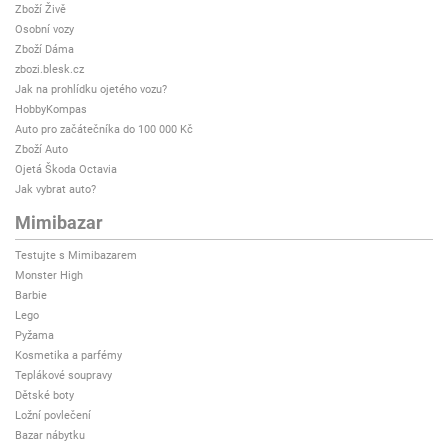
Zboží Živě
Osobní vozy
Zboží Dáma
zbozi.blesk.cz
Jak na prohlídku ojetého vozu?
HobbyKompas
Auto pro začátečníka do 100 000 Kč
Zboží Auto
Ojetá Škoda Octavia
Jak vybrat auto?
Mimibazar
Testujte s Mimibazarem
Monster High
Barbie
Lego
Pyžama
Kosmetika a parfémy
Teplákové soupravy
Dětské boty
Ložní povlečení
Bazar nábytku