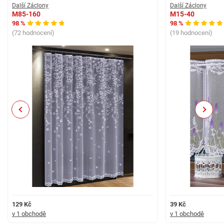
Další Záclony
Další Záclony
M85-160
M15-40
98 %
98 %
(72 hodnocení)
(19 hodnocení)
Previous
Next
129 Kč
39 Kč
v 1 obchodě
v 1 obchodě