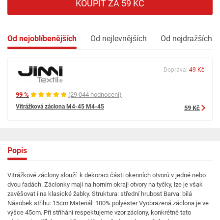
KOUPIT ZA 59 KČ
Od nejoblíbenějších
Od nejlevnějších
Od nejdražších
Doprava:
49 Kč
99 %
(29 044 hodnocení)
Vitrážková záclona M4-45 M4-45
59 Kč
Popis
Vitrážkové záclony slouží k dekoraci části okenních otvorů v jedné nebo
dvou řadách. Záclonky mají na horním okraji otvory na tyčky, lze je však
zavěšovat i na klasické žabky. Struktura: střední hrubost Barva: bílá
Násobek střihu: 15cm Materiál: 100% polyester Vyobrazená záclona je ve
výšce 45cm. Při stříhání respektujeme vzor záclony, konkrétně tato