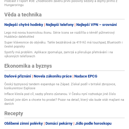
Podcast F1sport #38: Zhodnocení závěru první poloviny sezony a dojmy přímo z
Hungaroringu
Věda a technika
Nejlepší chytré hodinky
Nejlepší telefony
Nejlepší VPN – srovnání
Lego má novou kosmickou ikonu. Série Icons se rozšířila o téměř půlmetrový
Hubbleův dalekohled
Super klávesnice do obýváku. Tahle bezdrátová za 419 Kč má touchpad, Bluetooth i
české popisky
Spotify má problém. Aplikace zpomaluje, zamrzá a přerušuje přehrávání i na
výkonných telefonech
Ekonomika a byznys
Daňové přiznání
Novela zákoníku práce
Nadace EPCG
Český byznysový tandem expanduje na Západ. Získal podíl v britské zbrojovce,
konkurentovi Explosie
Inflace klesla pod cíl, sazby přesto zůstanou. V Česku nyní rozhoduje jiné číslo
Dostali jste dům a chcete ho prodat? Pozor na detail, který vás bude stát majlant na
daních
Recepty
Oblíbené zimní polévky
Domácí pekárny
Jídlo podle horoskopu