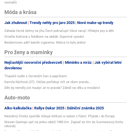
novinářů
Móda a krása
Jak zhubnout
Trendy nehty pro jaro 2025
Nové make-up trendy
Záhada černé šelmy na jihu Čech pokračuje! Obce varují: Hlídejte psy a děti
Ornella Koktová s fešákem na obědě. Dojemné vyznání
Bezdomovec pálil batole cigaretou: Matce to bylo jedno!
Pro ženy a maminky
Nejčastější novoroční předsevzetí
Miminko a mráz
Jak vybírat letní
dovolenou
Thajské nudle s červeným kari a paprikami
Kamila Nývltová (37): Občas potřebuji mít ve všem pravdu...
Děti by neměly jíst houby! Je to pravda? Záleží na věku a množství
Auto-moto
Alko-kalkulačka
Rallye Dakar 2025
Dálniční známka 2025
Neznámý čínský sporťák slibuje lehkost a radost z řízení. Přijede i do Evropy
Nissan Qashqai ujel na jednu nádrž 1980 km. Zapsal se tím do Guinnessovy knihy
rekordů