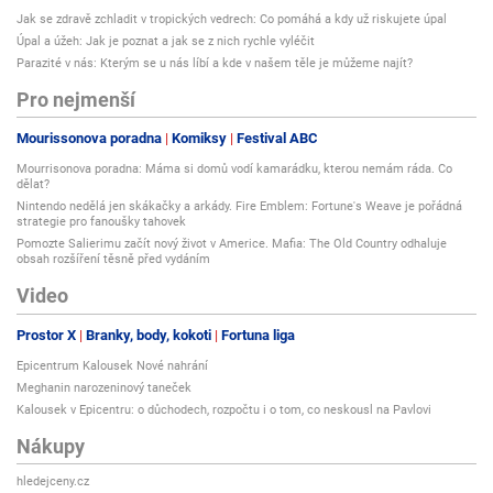
Jak se zdravě zchladit v tropických vedrech: Co pomáhá a kdy už riskujete úpal
Úpal a úžeh: Jak je poznat a jak se z nich rychle vyléčit
Parazité v nás: Kterým se u nás líbí a kde v našem těle je můžeme najít?
Pro nejmenší
Mourissonova poradna
Komiksy
Festival ABC
Mourrisonova poradna: Máma si domů vodí kamarádku, kterou nemám ráda. Co
dělat?
Nintendo nedělá jen skákačky a arkády. Fire Emblem: Fortune's Weave je pořádná
strategie pro fanoušky tahovek
Pomozte Salierimu začít nový život v Americe. Mafia: The Old Country odhaluje
obsah rozšíření těsně před vydáním
Video
Prostor X
Branky, body, kokoti
Fortuna liga
Epicentrum Kalousek Nové nahrání
Meghanin narozeninový taneček
Kalousek v Epicentru: o důchodech, rozpočtu i o tom, co neskousl na Pavlovi
Nákupy
hledejceny.cz