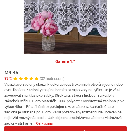
Galerie 1/1
M4-45
97 %
(32 hodnocení)
Vitrážkové záclony slouží k dekoraci části okenních otvorů v jedné nebo
dvou řadách. Záclonky mají na horním okraji otvory na tyčky, lze je však
zavěšovat i na klasické žabky. Struktura: střední hrubost Barva: bílá
Násobek střihu: 15cm Materiál: 100% polyester Vyobrazená záclona je ve
výšce 45cm. Při stříhání respektujeme vzor záclony, konkrétně tato
záclona je stříhána po 15cm. Vámi požadovaný rozměr bude upraven na
nejbližší možný násobek. Jak objednat metrážovou záclonu Metrážové
záclony stříháme...
Celý popis