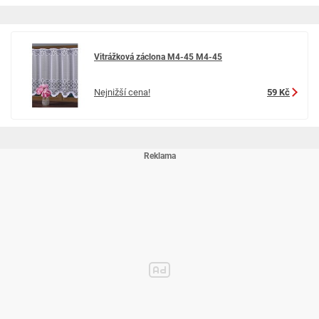
Vitrážková záclona M4-45 M4-45
Nejnižší cena!
59 Kč