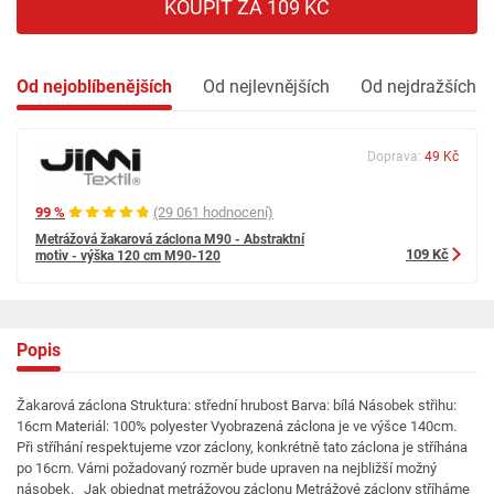
KOUPIT ZA 109 KČ
Od nejoblíbenějších
Od nejlevnějších
Od nejdražších
Doprava:
49 Kč
99 %
(29 061 hodnocení)
Metrážová žakarová záclona M90 - Abstraktní
109 Kč
motiv - výška 120 cm M90-120
Popis
Žakarová záclona Struktura: střední hrubost Barva: bílá Násobek střihu:
16cm Materiál: 100% polyester Vyobrazená záclona je ve výšce 140cm.
Při stříhání respektujeme vzor záclony, konkrétně tato záclona je stříhána
po 16cm. Vámi požadovaný rozměr bude upraven na nejbližší možný
násobek. Jak objednat metrážovou záclonu Metrážové záclony stříháme