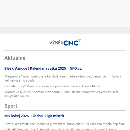
VÝBĚR
Aktuálně
Blesk Vánoce
Kalendář svátků 2025
INFO.cz
Magyarova Tisza nominovala kandidáta na maďarského prezidenta. Je jím bývalý
šéf nejvyššího soudu
Nemáte ji i vy? Ministerstvo varuje před nebezpečnou kosmetikou!
Maďarsko bude mít nového prezidenta: Vládní strana nominovala bývalého šéfa
nejvyššího soudu
Sport
MS hokej 2025
Biatlon
Liga mistrů
Bizarní diskvalifikace Čechů na plaveckém šampionátu: Za všechno mohla čepička!
ONLINE: Teplice - Plzeň. Hyský v ohrožení. V základu Kabongo, Souaré či Doski