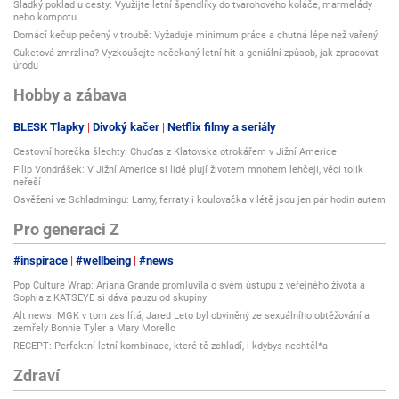
Sladký poklad u cesty: Využijte letní špendlíky do tvarohového koláče, marmelády
nebo kompotu
Domácí kečup pečený v troubě: Vyžaduje minimum práce a chutná lépe než vařený
Cuketová zmrzlina? Vyzkoušejte nečekaný letní hit a geniální způsob, jak zpracovat
úrodu
Hobby a zábava
BLESK Tlapky
Divoký kačer
Netflix filmy a seriály
Cestovní horečka šlechty: Chuďas z Klatovska otrokářem v Jižní Americe
Filip Vondrášek: V Jižní Americe si lidé plují životem mnohem lehčeji, věci tolik
neřeší
Osvěžení ve Schladmingu: Lamy, ferraty i koulovačka v létě jsou jen pár hodin autem
Pro generaci Z
#inspirace
#wellbeing
#news
Pop Culture Wrap: Ariana Grande promluvila o svém ústupu z veřejného života a
Sophia z KATSEYE si dává pauzu od skupiny
Alt news: MGK v tom zas lítá, Jared Leto byl obviněný ze sexuálního obtěžování a
zemřely Bonnie Tyler a Mary Morello
RECEPT: Perfektní letní kombinace, které tě zchladí, i kdybys nechtěl*a
Zdraví