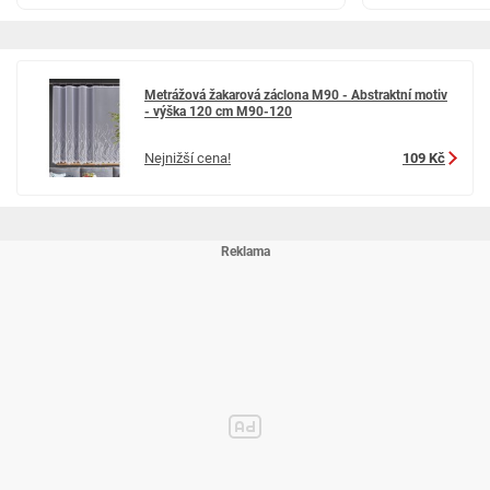
Metrážová žakarová záclona M90 - Abstraktní motiv
- výška 120 cm M90-120
Nejnižší cena!
109 Kč