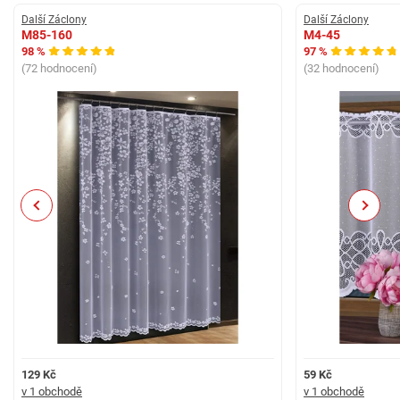
Další Záclony
Další Záclony
M85-160
M4-45
98 %
97 %
(72 hodnocení)
(32 hodnocení)
Previous
Next
129 Kč
59 Kč
v 1 obchodě
v 1 obchodě