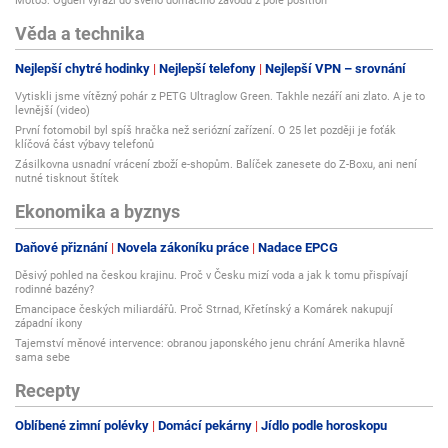
Moto3: Ogden vyrazí do svého domácího závodu z pole position
Věda a technika
Nejlepší chytré hodinky
Nejlepší telefony
Nejlepší VPN – srovnání
Vytiskli jsme vítězný pohár z PETG Ultraglow Green. Takhle nezáří ani zlato. A je to
levnější (video)
První fotomobil byl spíš hračka než seriózní zařízení. O 25 let později je foťák
klíčová část výbavy telefonů
Zásilkovna usnadní vrácení zboží e-shopům. Balíček zanesete do Z-Boxu, ani není
nutné tisknout štítek
Ekonomika a byznys
Daňové přiznání
Novela zákoníku práce
Nadace EPCG
Děsivý pohled na českou krajinu. Proč v Česku mizí voda a jak k tomu přispívají
rodinné bazény?
Emancipace českých miliardářů. Proč Strnad, Křetínský a Komárek nakupují
západní ikony
Tajemství měnové intervence: obranou japonského jenu chrání Amerika hlavně
sama sebe
Recepty
Oblíbené zimní polévky
Domácí pekárny
Jídlo podle horoskopu