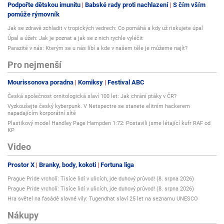
Podpořte dětskou imunitu
Babské rady proti nachlazení
S čím vším
pomůže rýmovník
Jak se zdravě zchladit v tropických vedrech: Co pomáhá a kdy už riskujete úpal
Úpal a úžeh: Jak je poznat a jak se z nich rychle vyléčit
Parazité v nás: Kterým se u nás líbí a kde v našem těle je můžeme najít?
Pro nejmenší
Mourissonova poradna
Komiksy
Festival ABC
Česká společnost ornitologická slaví 100 let: Jak chrání ptáky v ČR?
Vyzkoušejte český kyberpunk. V Netspectre se stanete elitním hackerem
napadajícím korporátní sítě
Plastikový model Handley Page Hampden 1:72: Postavili jsme létající kufr RAF od
KP
Video
Prostor X
Branky, body, kokoti
Fortuna liga
Prague Pride vrcholí: Tisíce lidí v ulicích, jde duhový průvod! (8. srpna 2026)
Prague Pride vrcholí: Tisíce lidí v ulicích, jde duhový průvod! (8. srpna 2026)
Hra světel na fasádě slavné vily: Tugendhat slaví 25 let na seznamu UNESCO
Nákupy