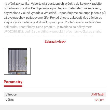
na přání zákazníka. Vyberte si z dostupných výšek a do kolonky zadejte
požadovanou šířku. Při objednávce počítejte s materiálem na nařasení,
aby záclona v okně vypadala vzhledně. Doporučujeme zakoupit jeden a půl
až dvojnásobek požadované šíře. Pokud chcete zakoupit více záclon od
stejné výšky, zadejte je do košíku postupně. Podle Vašeho zadání Vám
pak budou i nastříhány. Cena produktu je uvedena za běžný metr.
UPOZORNĚNÍ: Jedná se o stříhaný produkt, i přes naši veškerou snahu
nemusí být střih zcela rovný. Nezapomeňte k tomuto produktu při
objednání připočíst materiál na zarovnání a začištění krajů. Omlouváme
Zobrazit více
se, ale z kapacitních důvodů záclony pouze stříháme z role a jinak
neupravujeme. Nejsou obšité a nemají našitou řasící pásku. Případné
úpravy proveďte svépomocí nebo u své oblíbené švadlenky.
Parametry
Výrobce
JIMI Textil
Výška
120 cm