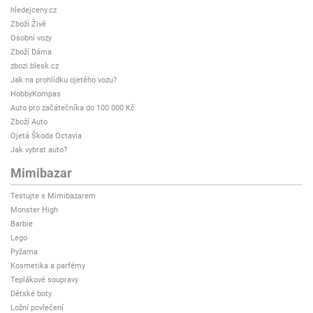
hledejceny.cz
Zboží Živě
Osobní vozy
Zboží Dáma
zbozi.blesk.cz
Jak na prohlídku ojetého vozu?
HobbyKompas
Auto pro začátečníka do 100 000 Kč
Zboží Auto
Ojetá Škoda Octavia
Jak vybrat auto?
Mimibazar
Testujte s Mimibazarem
Monster High
Barbie
Lego
Pyžama
Kosmetika a parfémy
Teplákové soupravy
Dětské boty
Ložní povlečení