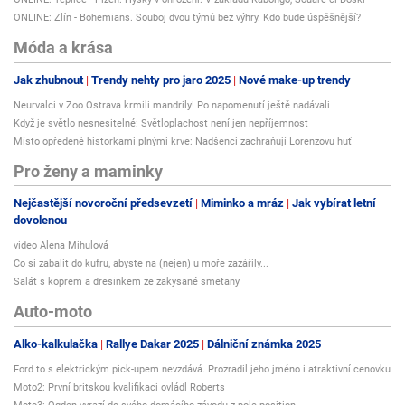
ONLINE: Zlín - Bohemians. Souboj dvou týmů bez výhry. Kdo bude úspěšnější?
Móda a krása
Jak zhubnout
Trendy nehty pro jaro 2025
Nové make-up trendy
Neurvalci v Zoo Ostrava krmili mandrily! Po napomenutí ještě nadávali
Když je světlo nesnesitelné: Světloplachost není jen nepříjemnost
Místo opředené historkami plnými krve: Nadšenci zachraňují Lorenzovu huť
Pro ženy a maminky
Nejčastější novoroční předsevzetí
Miminko a mráz
Jak vybírat letní
dovolenou
video Alena Mihulová
Co si zabalit do kufru, abyste na (nejen) u moře zazářily...
Salát s koprem a dresinkem ze zakysané smetany
Auto-moto
Alko-kalkulačka
Rallye Dakar 2025
Dálniční známka 2025
Ford to s elektrickým pick-upem nevzdává. Prozradil jeho jméno i atraktivní cenovku
Moto2: První britskou kvalifikaci ovládl Roberts