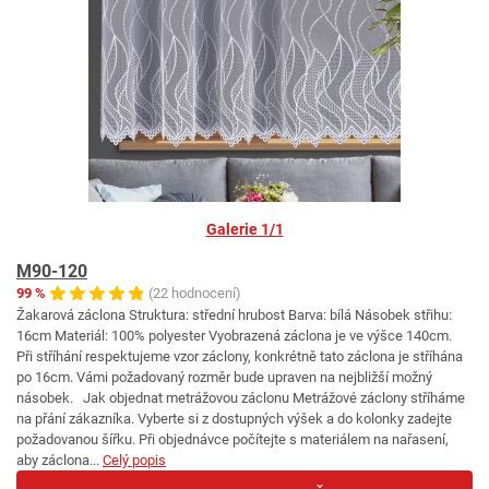
Galerie 1/1
M90-120
99 %
(22 hodnocení)
Žakarová záclona Struktura: střední hrubost Barva: bílá Násobek střihu:
16cm Materiál: 100% polyester Vyobrazená záclona je ve výšce 140cm.
Při stříhání respektujeme vzor záclony, konkrétně tato záclona je stříhána
po 16cm. Vámi požadovaný rozměr bude upraven na nejbližší možný
násobek. Jak objednat metrážovou záclonu Metrážové záclony stříháme
na přání zákazníka. Vyberte si z dostupných výšek a do kolonky zadejte
požadovanou šířku. Při objednávce počítejte s materiálem na nařasení,
aby záclona...
Celý popis