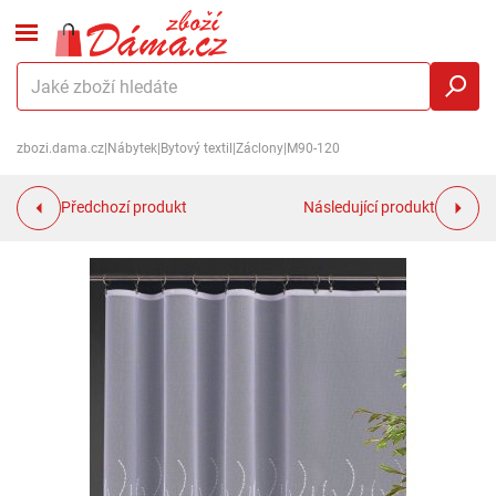
zbozi.dama.cz
|
Nábytek
|
Bytový textil
|
Záclony
|
M90-120
Předchozí produkt
Následující produkt