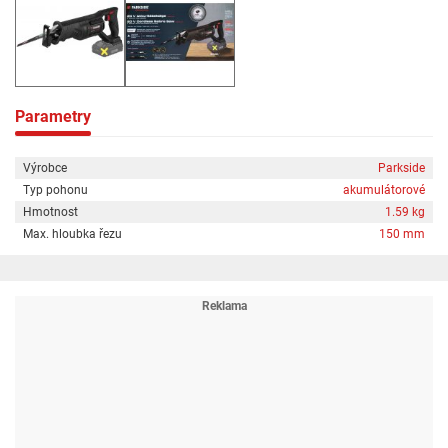
počet zdvihů: 0–3000 min Napětí akumulátoru: 20 V Délka zdvihu: cca 22
mm Hloubka řezu: cca 150 mm do dřeva, 15 mm do nelegované oceli, 20
mm do barevných kovů, 100 mm do kovových trubek Odsávání prachu: ne
Příslušenství: 1x pilový list na dřevo, 1x pilový list na kov Úložný kufr: ano
Materiál: plast Rozměry: cca 38,8 x 15,5 x 8,1 cm Hmotnost: cca 1,59 kg
Parametry
Výrobce
Parkside
Typ pohonu
akumulátorové
Hmotnost
1.59 kg
Max. hloubka řezu
150 mm