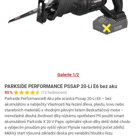
Galerie 1/2
PARKSIDE PERFORMANCE PSSAP 20-Li E6 bez aku
93 %
(12 hodnocení)
Parkside Performance® Aku pila ocaska Pssap 20-Li E6 – bez
akumulátoru a nabíječky Vlastnosti Na řezání dřeva, plastu, kovu nebo
stavebních materiálů s vhodným pilovým listem Bezkartáčový motor –
mimořádně dlouhá životnost díky nízkému opotřebení Při použití smart
akumulátorů Parkside X 20 V Paps: optimální výkon díky delší době chodu
a vybíjecím proudům pro vyšší výkon Plynule nastavitelný počet zdvihů
Měkký start Výsuvná základní deska pro variabilní hloubku řezu