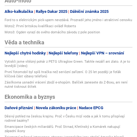
Auto-moto
Alko-kalkulačka
Rallye Dakar 2025
Dálniční známka 2025
Ford to s elektrickým pick-upem nevzdává. Prozradil jeho jméno i atraktivní cenovku
Moto2: První britskou kvalifikaci ovládl Roberts
Moto3: Ogden vyrazí do svého domácího závodu z pole position
Věda a technika
Nejlepší chytré hodinky
Nejlepší telefony
Nejlepší VPN – srovnání
Vytiskli jsme vítězný pohár z PETG Ultraglow Green. Takhle nezáří ani zlato. A je to
levnější (video)
První fotomobil byl spíš hračka než seriózní zařízení. O 25 let později je foťák
klíčová část výbavy telefonů
Zásilkovna usnadní vrácení zboží e-shopům. Balíček zanesete do Z-Boxu, ani není
nutné tisknout štítek
Ekonomika a byznys
Daňové přiznání
Novela zákoníku práce
Nadace EPCG
Děsivý pohled na českou krajinu. Proč v Česku mizí voda a jak k tomu přispívají
rodinné bazény?
Emancipace českých miliardářů. Proč Strnad, Křetínský a Komárek nakupují
západní ikony