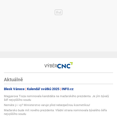
VÝBĚR
Aktuálně
Blesk Vánoce
Kalendář svátků 2025
INFO.cz
Magyarova Tisza nominovala kandidáta na maďarského prezidenta. Je jím bývalý
šéf nejvyššího soudu
Nemáte ji i vy? Ministerstvo varuje před nebezpečnou kosmetikou!
Maďarsko bude mít nového prezidenta: Vládní strana nominovala bývalého šéfa
nejvyššího soudu