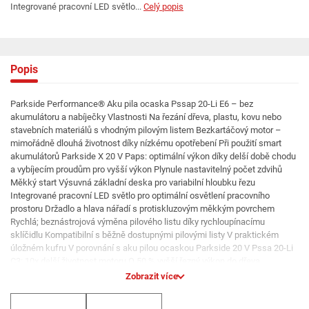
Integrované pracovní LED světlo...
Celý popis
Popis
Parkside Performance® Aku pila ocaska Pssap 20-Li E6 – bez
akumulátoru a nabíječky Vlastnosti Na řezání dřeva, plastu, kovu nebo
stavebních materiálů s vhodným pilovým listem Bezkartáčový motor –
mimořádně dlouhá životnost díky nízkému opotřebení Při použití smart
akumulátorů Parkside X 20 V Paps: optimální výkon díky delší době chodu
a vybíjecím proudům pro vyšší výkon Plynule nastavitelný počet zdvihů
Měkký start Výsuvná základní deska pro variabilní hloubku řezu
Integrované pracovní LED světlo pro optimální osvětlení pracovního
prostoru Držadlo a hlava nářadí s protiskluzovým měkkým povrchem
Rychlá; beznástrojová výměna pilového listu díky rychloupínacímu
sklíčidlu Kompatibilní s běžně dostupnými pilovými listy V praktickém
úložném kufru V porovnání s aku pilou ocaskou Parkside 20 V Pssa 20-Li
C3: 10x delší životnost motoru O 50 % vyšší řezný výkon do dřeva
Kompatibilní se všemi akumulátory série Parkside X 20 V Team
Zobrazit více
Doporučený akumulátor: 20 V / 4 Ah – Smart Paps 204 A1 Záruka: 5 let
Charakteristika produktu tabletd Provozní režim: lineární zdvih Volnoběžný