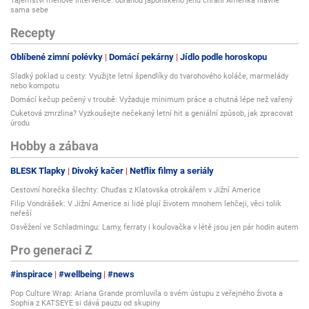
Tajemství měnové intervence: obranou japonského jenu chrání Amerika hlavně
sama sebe
Recepty
Oblíbené zimní polévky
Domácí pekárny
Jídlo podle horoskopu
Sladký poklad u cesty: Využijte letní špendlíky do tvarohového koláče, marmelády
nebo kompotu
Domácí kečup pečený v troubě: Vyžaduje minimum práce a chutná lépe než vařený
Cuketová zmrzlina? Vyzkoušejte nečekaný letní hit a geniální způsob, jak zpracovat
úrodu
Hobby a zábava
BLESK Tlapky
Divoký kačer
Netflix filmy a seriály
Cestovní horečka šlechty: Chuďas z Klatovska otrokářem v Jižní Americe
Filip Vondrášek: V Jižní Americe si lidé plují životem mnohem lehčeji, věci tolik
neřeší
Osvěžení ve Schladmingu: Lamy, ferraty i koulovačka v létě jsou jen pár hodin autem
Pro generaci Z
#inspirace
#wellbeing
#news
Pop Culture Wrap: Ariana Grande promluvila o svém ústupu z veřejného života a
Sophia z KATSEYE si dává pauzu od skupiny