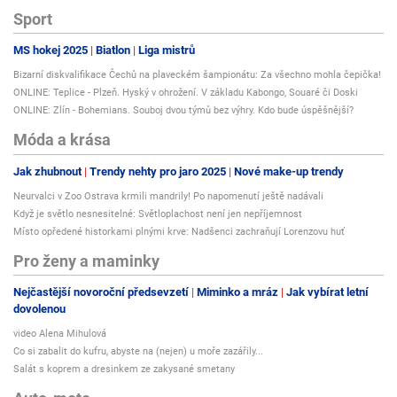
Sport
MS hokej 2025
Biatlon
Liga mistrů
Bizarní diskvalifikace Čechů na plaveckém šampionátu: Za všechno mohla čepička!
ONLINE: Teplice - Plzeň. Hyský v ohrožení. V základu Kabongo, Souaré či Doski
ONLINE: Zlín - Bohemians. Souboj dvou týmů bez výhry. Kdo bude úspěšnější?
Móda a krása
Jak zhubnout
Trendy nehty pro jaro 2025
Nové make-up trendy
Neurvalci v Zoo Ostrava krmili mandrily! Po napomenutí ještě nadávali
Když je světlo nesnesitelné: Světloplachost není jen nepříjemnost
Místo opředené historkami plnými krve: Nadšenci zachraňují Lorenzovu huť
Pro ženy a maminky
Nejčastější novoroční předsevzetí
Miminko a mráz
Jak vybírat letní
dovolenou
video Alena Mihulová
Co si zabalit do kufru, abyste na (nejen) u moře zazářily...
Salát s koprem a dresinkem ze zakysané smetany