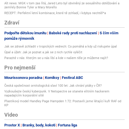
Alt news: MGK v tom zas lítá, Jared Leto byl obviněný ze sexuálního obtěžování a
zemřely Bonnie Tyler a Mary Morello
RECEPT: Perfektní letní kombinace, které tě zchladí, i kdybys nechtěl*a
Zdraví
Podpořte dětskou imunitu
Babské rady proti nachlazení
S čím vším
pomůže rýmovník
Jak se zdravě zchladit v tropických vedrech: Co pomáhá a kdy už riskujete úpal
Úpal a úžeh: Jak je poznat a jak se z nich rychle vyléčit
Parazité v nás: Kterým se u nás líbí a kde v našem těle je můžeme najít?
Pro nejmenší
Mourissonova poradna
Komiksy
Festival ABC
Česká společnost ornitologická slaví 100 let: Jak chrání ptáky v ČR?
Vyzkoušejte český kyberpunk. V Netspectre se stanete elitním hackerem
napadajícím korporátní sítě
Plastikový model Handley Page Hampden 1:72: Postavili jsme létající kufr RAF od
KP
Video
Prostor X
Branky, body, kokoti
Fortuna liga