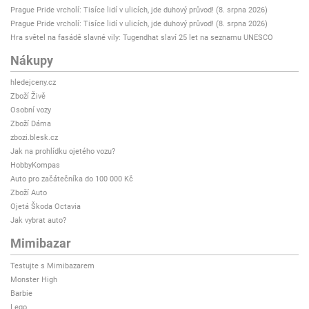
Prague Pride vrcholí: Tisíce lidí v ulicích, jde duhový průvod! (8. srpna 2026)
Prague Pride vrcholí: Tisíce lidí v ulicích, jde duhový průvod! (8. srpna 2026)
Hra světel na fasádě slavné vily: Tugendhat slaví 25 let na seznamu UNESCO
Nákupy
hledejceny.cz
Zboží Živě
Osobní vozy
Zboží Dáma
zbozi.blesk.cz
Jak na prohlídku ojetého vozu?
HobbyKompas
Auto pro začátečníka do 100 000 Kč
Zboží Auto
Ojetá Škoda Octavia
Jak vybrat auto?
Mimibazar
Testujte s Mimibazarem
Monster High
Barbie
Lego