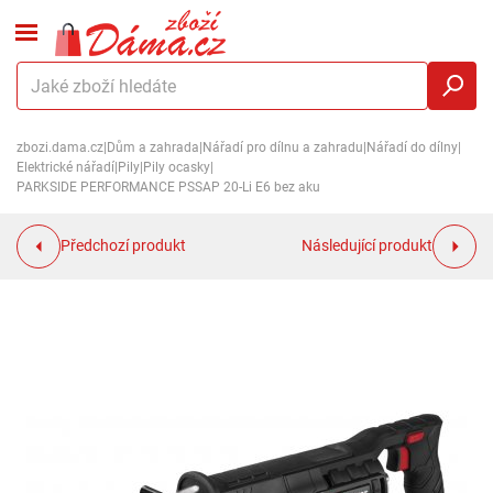
zbozi.dama.cz
|
Dům a zahrada
|
Nářadí pro dílnu a zahradu
|
Nářadí do dílny
|
Elektrické nářadí
|
Pily
|
Pily ocasky
|
PARKSIDE PERFORMANCE PSSAP 20-Li E6 bez aku
Předchozí produkt
Následující produkt