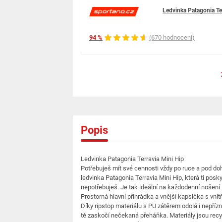
Ledvinka Patagonia Te
94 %
(670 hodnocení)
Popis
Ledvinka Patagonia Terravia Mini Hip
Potřebuješ mít své cennosti vždy po ruce a pod d
ledvinka Patagonia Terravia Mini Hip, která ti poskytn
nepotřebuješ. Je tak ideální na každodenní nošení 
Prostorná hlavní přihrádka a vnější kapsička s vni
Díky ripstop materiálu s PU zátěrem odolá i nepří
tě zaskočí nečekaná přeháňka. Materiály jsou recyk