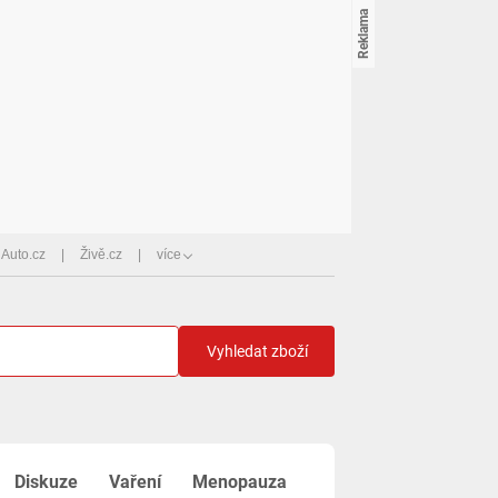
Auto.cz
Živě.cz
více
Vyhledat zboží
Diskuze
Vaření
Menopauza