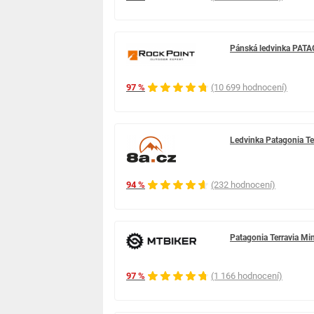
Pánská ledvinka PAT
97 %
(10 699 hodnocení)
Ledvinka Patagonia Ter
94 %
(232 hodnocení)
Patagonia Terravia Mini
97 %
(1 166 hodnocení)