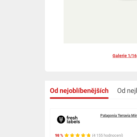
Galerie 1/16
Od nejoblíbenějších
Od nej
Patagonia Terravia Min
98 %
(4 155 hodnocení)