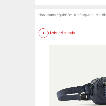
zbozi.dama.cz
|
Oblečení a móda
|
Módní doplňk
Předchozí produkt