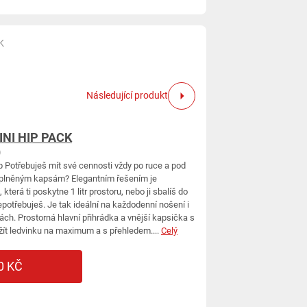
K
Následující produkt
NI HIP PACK
)
p Potřebuješ mít své cennosti vždy po ruce a pod
eplněným kapsám? Elegantním řešením je
která ti poskytne 1 litr prostoru, nebo ji sbalíš do
 nepotřebuješ. Je tak ideální na každodenní nošení i
ách. Prostorná hlavní přihrádka a vnější kapsička s
užít ledvinku na maximum a s přehledem....
Celý
0 KČ