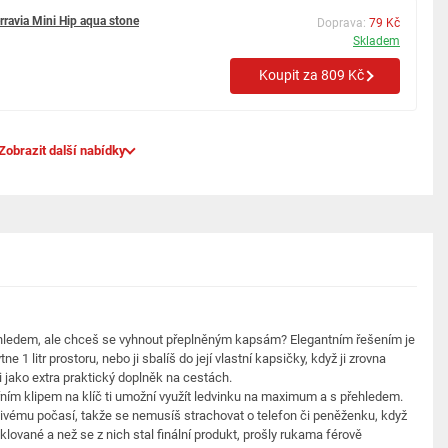
rravia Mini Hip aqua stone
Doprava:
79 Kč
Skladem
Koupit za 809 Kč
Zobrazit další nabídky
ohledem, ale chceš se vyhnout přeplněným kapsám? Elegantním řešením je
e 1 litr prostoru, nebo ji sbalíš do její vlastní kapsičky, když ji zrovna
i jako extra praktický doplněk na cestách.
třním klipem na klíč ti umožní využít ledvinku na maximum a s přehledem.
znivému počasí, takže se nemusíš strachovat o telefon či peněženku, když
lované a než se z nich stal finální produkt, prošly rukama férově