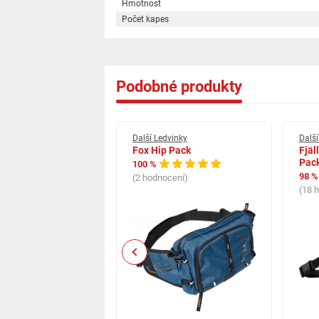
Hmotnost
Počet kapes
Podobné produkty
dvinky
Další Ledvinky
Další
ail Hip Pack 4 l
Fox Hip Pack
Fjäl
Pac
100 %
98 %
cení)
(2 hodnocení)
(18 
Previous