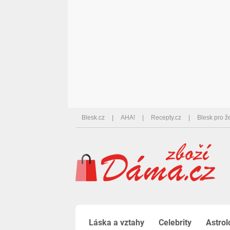
Blesk.cz
AHA!
Recepty.cz
Blesk pro ž
Láska a vztahy
Celebrity
Astrol