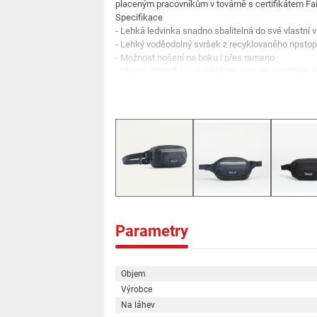
placeným pracovníkům v továrně s certifikátem Fair 
Specifikace
- Lehká ledvinka snadno sbalitelná do své vlastní v
- Lehký voděodolný svršek z recyklovaného ripstop
- Možnost nošení na boku i přes rameno
- Hlavní přihrádka a vnější kapsa na zip s vnitřním 
- Protiskluzový popruh drží pohodlně na místě
- Zadní panel z prodyšné síťoviny pro pohodlí při 
- Vyrobeno v továrně s certifikátem Fair Trade, což z
odpovídající odměnu.
- Vyrobeno v Indonésii
- Objem: 1 l
- Hmotnost: 111 g
- 1% For The Planet
Parametry
Objem
Výrobce
Na láhev