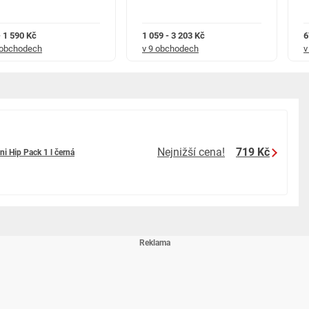
- 1 590 Kč
1 059 - 3 203 Kč
6
 obchodech
v 9 obchodech
v
Nejnižší cena!
719 Kč
ni Hip Pack 1 l černá