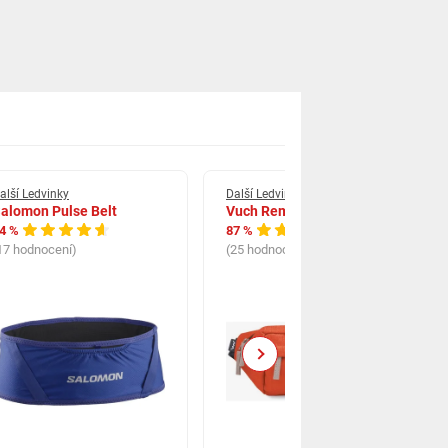
alší Ledvinky
Další Ledvinky
alomon Pulse Belt
Vuch Remus
4 %
87 %
17 hodnocení)
(25 hodnocení)
Next