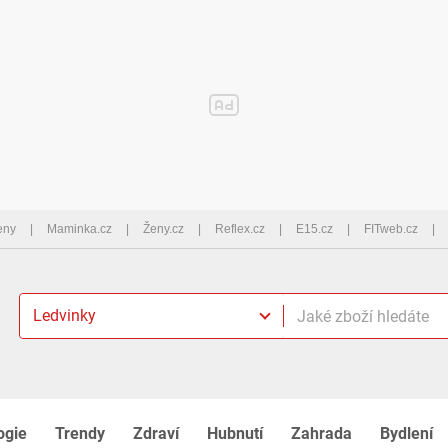
eny
Maminka.cz
Ženy.cz
Reflex.cz
E15.cz
FITweb.cz
Ledvinky
ogie
Trendy
Zdraví
Hubnutí
Zahrada
Bydlení