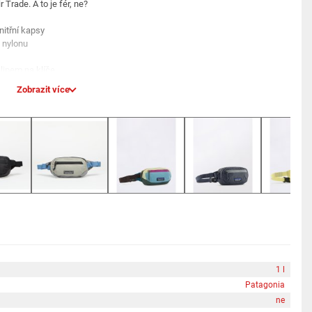
Trade. A to je fér, ne?
nitřní kapsy
 nylonu
klipem na klíče
Zobrazit více
celodenním nošení
namená, že lidé, kteří tento produkt vyrobili, získali za svou práci
1 l
Patagonia
ne