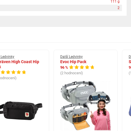
111 g
2
 Ledvinky
Další Ledvinky
D
lräven High Coast Hip
Evoc Hip Pack
S
k
96 %
9
(2 hodnocení)
(
hodnocení)