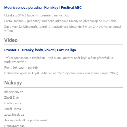
Mourissonova poradna
Komiksy
Festival ABC
Ukázka z GTA 6 bude mít premiéru na Netflixu
Forza Horizon 6 (recenze): Oblíbené arkádové závody se přesouvají do ulic Tokia!
Zase vychází Minecraft, tentokrát nativně pro Nintendo Switch 2. Nová verze dorazí
v říjnu
Video
Prostor X
Branky, body, kokoti
Fortuna liga
Tvůrci StarDance o změnách: Proč budou porotci opět čtyři a čím přesvědčila
Burkiewiczová?
František Laurin pohřeb
Ochmelka vylezl ve Frýdku-Místku na 15 m vysokou lezeckou stěnu. (srpen 2026)
Nákupy
hledejceny.cz
Zboží Živě
Osobní vozy
Zboží Dáma
zbozi.blesk.cz
Jak na prohlídku ojetého vozu?
HobbyKompas