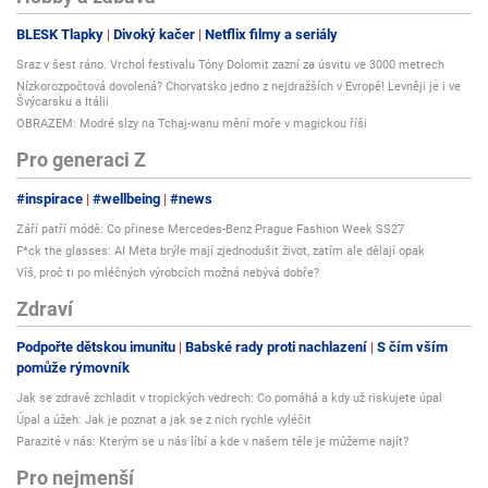
BLESK Tlapky
Divoký kačer
Netflix filmy a seriály
Sraz v šest ráno. Vrchol festivalu Tóny Dolomit zazní za úsvitu ve 3000 metrech
Nízkorozpočtová dovolená? Chorvatsko jedno z nejdražších v Evropě! Levněji je i ve
Švýcarsku a Itálii
OBRAZEM: Modré slzy na Tchaj-wanu mění moře v magickou říši
Pro generaci Z
#inspirace
#wellbeing
#news
Září patří módě: Co přinese Mercedes-Benz Prague Fashion Week SS27
F*ck the glasses: AI Meta brýle mají zjednodušit život, zatím ale dělají opak
Víš, proč ti po mléčných výrobcích možná nebývá dobře?
Zdraví
Podpořte dětskou imunitu
Babské rady proti nachlazení
S čím vším
pomůže rýmovník
Jak se zdravě zchladit v tropických vedrech: Co pomáhá a kdy už riskujete úpal
Úpal a úžeh: Jak je poznat a jak se z nich rychle vyléčit
Parazité v nás: Kterým se u nás líbí a kde v našem těle je můžeme najít?
Pro nejmenší