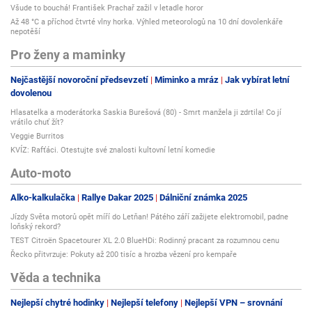
Všude to bouchá! František Prachař zažil v letadle horor
Až 48 °C a příchod čtvrté vlny horka. Výhled meteorologů na 10 dní dovolenkáře
nepotěší
Pro ženy a maminky
Nejčastější novoroční předsevzetí
Miminko a mráz
Jak vybírat letní
dovolenou
Hlasatelka a moderátorka Saskia Burešová (80) - Smrt manžela ji zdrtila! Co jí
vrátilo chuť žít?
Veggie Burritos
KVÍZ: Rafťáci. Otestujte své znalosti kultovní letní komedie
Auto-moto
Alko-kalkulačka
Rallye Dakar 2025
Dálniční známka 2025
Jízdy Světa motorů opět míří do Letňan! Pátého září zažijete elektromobil, padne
loňský rekord?
TEST Citroën Spacetourer XL 2.0 BlueHDi: Rodinný pracant za rozumnou cenu
Řecko přitvrzuje: Pokuty až 200 tisíc a hrozba vězení pro kempaře
Věda a technika
Nejlepší chytré hodinky
Nejlepší telefony
Nejlepší VPN – srovnání