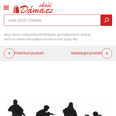
zbozi.dama.cz
|
Sport
|
Sporty
|
Střelecké sporty
|
Sportovní střelba
|
Terče na střelbu
|
Terče Beast Hunter kovoví vojáci 4ks
Předchozí produkt
Následující produkt