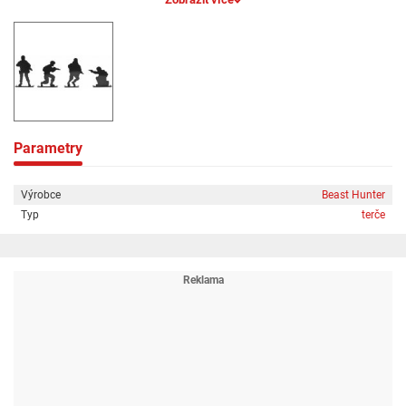
vzduchové pistole i pušky samostatně stojící siluety realistické tvary
vojáků
Parametry
Výrobce
Beast Hunter
Typ
terče