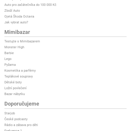
Auto pro začátečníka do 100 000 Kč
Zboží Auto
Ojetá Škoda Octavia
Jak vybrat auto?
Mimibazar
Testujte s Mimibazarem
Monster High
Barbie
Lego
Pyžama
Kosmetika a parfémy
Teplákové soupravy
Dětské boty
Ložní povlečení
Bazar nábytku
Doporučujeme
Starjob
České podcasty
Rádio a zábava pro děti
Frekvence 1