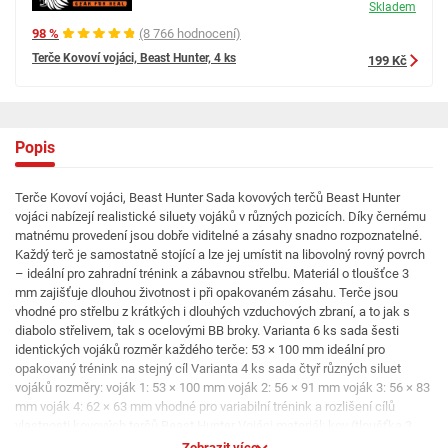
Skladem
98 %
(8 766 hodnocení)
Terče Kovoví vojáci, Beast Hunter, 4 ks
199 Kč
Popis
Terče Kovoví vojáci, Beast Hunter Sada kovových terčů Beast Hunter
vojáci nabízejí realistické siluety vojáků v různých pozicích. Díky černému
matnému provedení jsou dobře viditelné a zásahy snadno rozpoznatelné.
Každý terč je samostatně stojící a lze jej umístit na libovolný rovný povrch
– ideální pro zahradní trénink a zábavnou střelbu. Materiál o tloušťce 3
mm zajišťuje dlouhou životnost i při opakovaném zásahu. Terče jsou
vhodné pro střelbu z krátkých i dlouhých vzduchových zbraní, a to jak s
diabolo střelivem, tak s ocelovými BB broky. Varianta 6 ks sada šesti
identických vojáků rozměr každého terče: 53 × 100 mm ideální pro
opakovaný trénink na stejný cíl Varianta 4 ks sada čtyř různých siluet
vojáků rozměry: voják 1: 53 × 100 mm voják 2: 56 × 91 mm voják 3: 56 × 83
mm voják 4: 62 × 63 mm vhodné pro variabilní trénink a rozlišení cílů
vlastnosti kovových terčů Beast Hunter Vojáci materiál: kov (tloušťka 3
mm) barva: černá vhodné pro střelbu diabolo i steel BB určeno pro
Zobrazit více