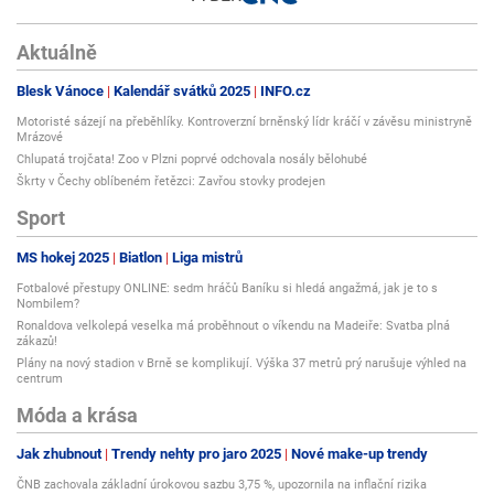
Aktuálně
Blesk Vánoce
Kalendář svátků 2025
INFO.cz
Motoristé sázejí na přeběhlíky. Kontroverzní brněnský lídr kráčí v závěsu ministryně
Mrázové
Chlupatá trojčata! Zoo v Plzni poprvé odchovala nosály bělohubé
Škrty v Čechy oblíbeném řetězci: Zavřou stovky prodejen
Sport
MS hokej 2025
Biatlon
Liga mistrů
Fotbalové přestupy ONLINE: sedm hráčů Baníku si hledá angažmá, jak je to s
Nombilem?
Ronaldova velkolepá veselka má proběhnout o víkendu na Madeiře: Svatba plná
zákazů!
Plány na nový stadion v Brně se komplikují. Výška 37 metrů prý narušuje výhled na
centrum
Móda a krása
Jak zhubnout
Trendy nehty pro jaro 2025
Nové make-up trendy
ČNB zachovala základní úrokovou sazbu 3,75 %, upozornila na inflační rizika