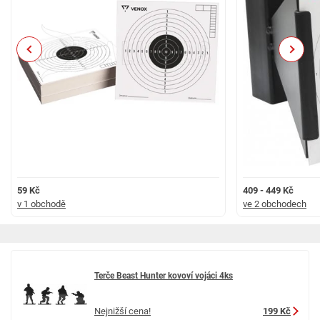
Previous
Next
59 Kč
409 - 449 Kč
v 1 obchodě
ve 2 obchodech
Terče Beast Hunter kovoví vojáci 4ks
Nejnižší cena!
199 Kč