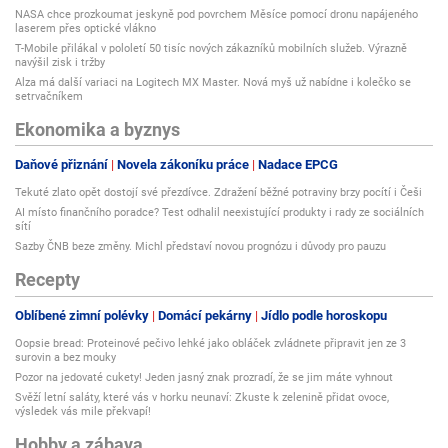
NASA chce prozkoumat jeskyně pod povrchem Měsíce pomocí dronu napájeného
laserem přes optické vlákno
T-Mobile přilákal v pololetí 50 tisíc nových zákazníků mobilních služeb. Výrazně
navýšil zisk i tržby
Alza má další variaci na Logitech MX Master. Nová myš už nabídne i kolečko se
setrvačníkem
Ekonomika a byznys
Daňové přiznání
Novela zákoníku práce
Nadace EPCG
Tekuté zlato opět dostojí své přezdívce. Zdražení běžné potraviny brzy pocítí i Češi
AI místo finančního poradce? Test odhalil neexistující produkty i rady ze sociálních
sítí
Sazby ČNB beze změny. Michl představí novou prognózu i důvody pro pauzu
Recepty
Oblíbené zimní polévky
Domácí pekárny
Jídlo podle horoskopu
Oopsie bread: Proteinové pečivo lehké jako obláček zvládnete připravit jen ze 3
surovin a bez mouky
Pozor na jedovaté cukety! Jeden jasný znak prozradí, že se jim máte vyhnout
Svěží letní saláty, které vás v horku neunaví: Zkuste k zelenině přidat ovoce,
výsledek vás mile překvapí!
Hobby a zábava