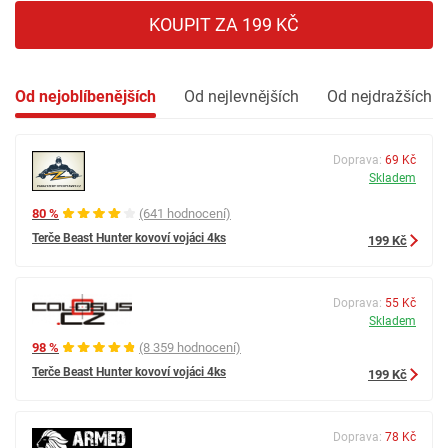
KOUPIT ZA 199 KČ
Od nejoblíbenějších
Od nejlevnějších
Od nejdražších
Doprava:
69 Kč
Skladem
80 %
(641 hodnocení)
Terče Beast Hunter kovoví vojáci 4ks
199 Kč
Doprava:
55 Kč
Skladem
98 %
(8 359 hodnocení)
Terče Beast Hunter kovoví vojáci 4ks
199 Kč
Doprava:
78 Kč