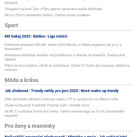
Mrázové
Chlupatá trojčata! Zoo v Plzni poprvé odchovala nosály bělohubé
Škrty v Čechy oblíbeném řetězci: Zavřou stovky prodejen
Sport
MS hokej 2025
Biatlon
Liga mistrů
Fotbalové přestupy ONLINE: sedm hráčů Baníku si hledá angažmá, jak je to s
Nombilem?
Ronaldova velkolepá veselka má proběhnout o víkendu na Madeiře: Svatba plná
zákazů!
Plány na nový stadion v Brně se komplikují. Výška 37 metrů prý narušuje výhled na
centrum
Móda a krása
Jak zhubnout
Trendy nehty pro jaro 2025
Nové make-up trendy
ČNB zachovala základní úrokovou sazbu 3,75 %, upozornila na inflační rizika
Všude to bouchá! František Prachař zažil v letadle horor
Až 48 °C a příchod čtvrté vlny horka. Výhled meteorologů na 10 dní dovolenkáře
nepotěší
Pro ženy a maminky
Nejčastější novoroční předsevzetí
Miminko a mráz
Jak vybírat letní