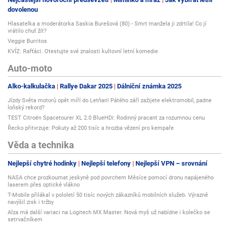
dovolenou
Hlasatelka a moderátorka Saskia Burešová (80) - Smrt manžela ji zdrtila! Co jí
vrátilo chuť žít?
Veggie Burritos
KVÍZ: Rafťáci. Otestujte své znalosti kultovní letní komedie
Auto-moto
Alko-kalkulačka
Rallye Dakar 2025
Dálniční známka 2025
Jízdy Světa motorů opět míří do Letňan! Pátého září zažijete elektromobil, padne
loňský rekord?
TEST Citroën Spacetourer XL 2.0 BlueHDi: Rodinný pracant za rozumnou cenu
Řecko přitvrzuje: Pokuty až 200 tisíc a hrozba vězení pro kempaře
Věda a technika
Nejlepší chytré hodinky
Nejlepší telefony
Nejlepší VPN – srovnání
NASA chce prozkoumat jeskyně pod povrchem Měsíce pomocí dronu napájeného
laserem přes optické vlákno
T-Mobile přilákal v pololetí 50 tisíc nových zákazníků mobilních služeb. Výrazně
navýšil zisk i tržby
Alza má další variaci na Logitech MX Master. Nová myš už nabídne i kolečko se
setrvačníkem