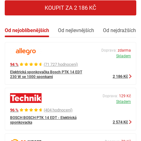
KOUPIT ZA 2 186 KČ
Od nejoblíbenějších
Od nejlevnějších
Od nejdražších
Doprava:
zdarma
Skladem
94 %
(71 727 hodnocení)
Elektrická sponkovačka Bosch PTK 14 EDT
2 186 Kč
230 W se 1000 sponkami
Doprava:
129 Kč
Skladem
96 %
(404 hodnocení)
BOSCH BOSCH PTK 14 EDT - Elektrická
2 574 Kč
sponkovacka