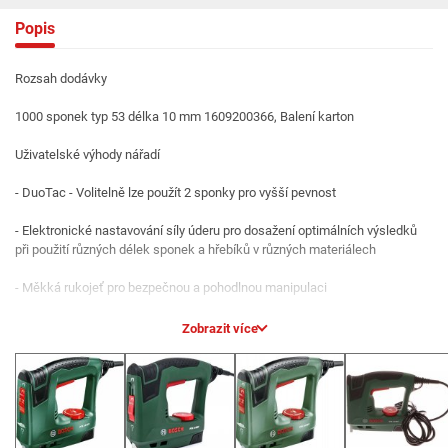
Popis
Rozsah dodávky
1000 sponek typ 53 délka 10 mm 1609200366, Balení karton
Uživatelské výhody nářadí
- DuoTac - Volitelně lze použít 2 sponky pro vyšší pevnost
- Elektronické nastavování síly úderu pro dosažení optimálních výsledků
při použití různých délek sponek a hřebíků v různých materiálech
- Měkká rukojeť pro bezpečnou a pohodlnou manipulaci
- "Push + Release System" zatloukání přitlačením nosu nářadí na obrobek
Zobrazit více
a stisknutím vypínače - dvojitá uvolňovací funkce pro kontrolované
spouštění úderů
- Praktický pomocník pro mnoho druhů upevňování
- Zásobník pro snadné doplňování sponek a hřebíků