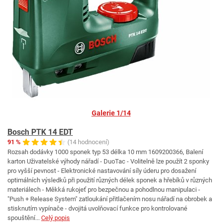
Galerie 1/14
Bosch PTK 14 EDT
91 %
(14 hodnocení)
Rozsah dodávky 1000 sponek typ 53 délka 10 mm 1609200366, Balení
karton Uživatelské výhody nářadí - DuoTac - Volitelně lze použít 2 sponky
pro vyšší pevnost - Elektronické nastavování síly úderu pro dosažení
optimálních výsledků při použití různých délek sponek a hřebíků v různých
materiálech - Měkká rukojeť pro bezpečnou a pohodlnou manipulaci -
"Push + Release System" zatloukání přitlačením nosu nářadí na obrobek a
stisknutím vypínače - dvojitá uvolňovací funkce pro kontrolované
spouštění...
Celý popis