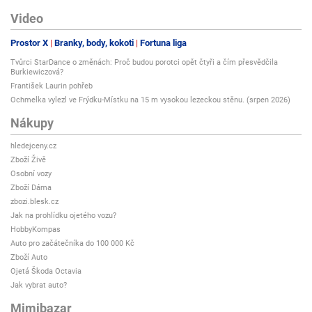
Video
Prostor X
Branky, body, kokoti
Fortuna liga
Tvůrci StarDance o změnách: Proč budou porotci opět čtyři a čím přesvědčila
Burkiewiczová?
František Laurin pohřeb
Ochmelka vylezl ve Frýdku-Místku na 15 m vysokou lezeckou stěnu. (srpen 2026)
Nákupy
hledejceny.cz
Zboží Živě
Osobní vozy
Zboží Dáma
zbozi.blesk.cz
Jak na prohlídku ojetého vozu?
HobbyKompas
Auto pro začátečníka do 100 000 Kč
Zboží Auto
Ojetá Škoda Octavia
Jak vybrat auto?
Mimibazar