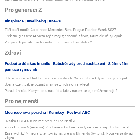
Pro generaci Z
#inspirace
#wellbeing
#news
Září patří módě: Co přinese Mercedes-Benz Prague Fashion Week SS27
F*ck the glasses: AI Meta brýle mají zjednodušit život, zatím ale dělají opak
Víš, proč ti po mléčných výrobcích možná nebývá dobře?
Zdraví
Podpořte dětskou imunitu
Babské rady proti nachlazení
S čím vším
pomůže rýmovník
Jak se zdravě zchladit v tropických vedrech: Co pomáhá a kdy už riskujete úpal
Úpal a úžeh: Jak je poznat a jak se z nich rychle vyléčit
Parazité v nás: Kterým se u nás líbí a kde v našem těle je můžeme najít?
Pro nejmenší
Mourissonova poradna
Komiksy
Festival ABC
Ukázka z GTA 6 bude mít premiéru na Netflixu
Forza Horizon 6 (recenze): Oblíbené arkádové závody se přesouvají do ulic Tokia!
Zase vychází Minecraft, tentokrát nativně pro Nintendo Switch 2. Nová verze dorazí
v říjnu