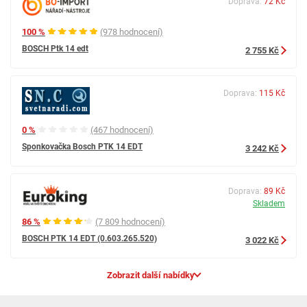
Doprava:
72 Kč
100 %
(978 hodnocení)
BOSCH Ptk 14 edt
2 755 Kč
Doprava:
115 Kč
0 %
(467 hodnocení)
Sponkovačka Bosch PTK 14 EDT
3 242 Kč
Doprava:
89 Kč
Skladem
86 %
(7 809 hodnocení)
BOSCH PTK 14 EDT (0.603.265.520)
3 022 Kč
Zobrazit další nabídky