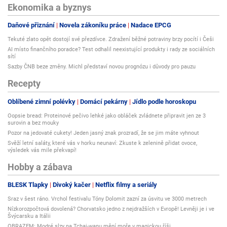
Ekonomika a byznys
Daňové přiznání
Novela zákoníku práce
Nadace EPCG
Tekuté zlato opět dostojí své přezdívce. Zdražení běžné potraviny brzy pocítí i Češi
AI místo finančního poradce? Test odhalil neexistující produkty i rady ze sociálních
sítí
Sazby ČNB beze změny. Michl představí novou prognózu i důvody pro pauzu
Recepty
Oblíbené zimní polévky
Domácí pekárny
Jídlo podle horoskopu
Oopsie bread: Proteinové pečivo lehké jako obláček zvládnete připravit jen ze 3
surovin a bez mouky
Pozor na jedovaté cukety! Jeden jasný znak prozradí, že se jim máte vyhnout
Svěží letní saláty, které vás v horku neunaví: Zkuste k zelenině přidat ovoce,
výsledek vás mile překvapí!
Hobby a zábava
BLESK Tlapky
Divoký kačer
Netflix filmy a seriály
Sraz v šest ráno. Vrchol festivalu Tóny Dolomit zazní za úsvitu ve 3000 metrech
Nízkorozpočtová dovolená? Chorvatsko jedno z nejdražších v Evropě! Levněji je i ve
Švýcarsku a Itálii
OBRAZEM: Modré slzy na Tchaj-wanu mění moře v magickou říši