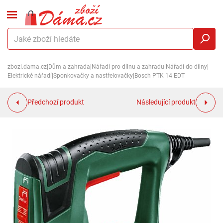
zbozi.dama.cz
|
Dům a zahrada
|
Nářadí pro dílnu a zahradu
|
Nářadí do dílny
|
Elektrické nářadí
|
Sponkovačky a nastřelovačky
|
Bosch PTK 14 EDT
Předchozí produkt
Následující produkt