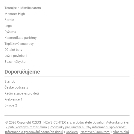
Testujte s Mimibazarem
Monster High
Barbie
Lego
Pyžama
Kosmetika a parfémy
Teplákové soupravy
Dětské boty
Ložní povlečení
Bazar nábytku
Doporučujeme
Starjob
České podcasty
Rádio a zábava pro děti
Frekvence 1
Evropa 2
© 2026 Copyright CZECH NEWS CENTER a.s. a dodavatelé obsahu
Autorská práva
k publikovaným materiálům
Podmínky pro užívání služby informační společnosti
Informace o zpracování osobních údajů
Cookies
Nastavení soukromí
Vlastnická