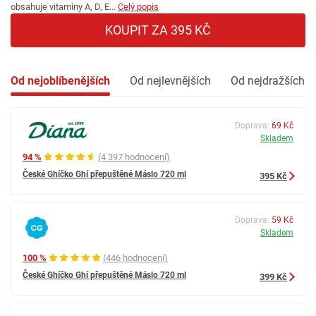
obsahuje vitamíny A, D, E...
Celý popis
KOUPIT ZA 395 KČ
Od nejoblíbenějších
Od nejlevnějších
Od nejdražších
Doprava:
69 Kč
Skladem
94 %
(4 397 hodnocení)
České Ghíčko Ghí přepuštěné Máslo 720 ml
395 Kč
Doprava:
59 Kč
Skladem
100 %
(446 hodnocení)
České Ghíčko Ghí přepuštěné Máslo 720 ml
399 Kč