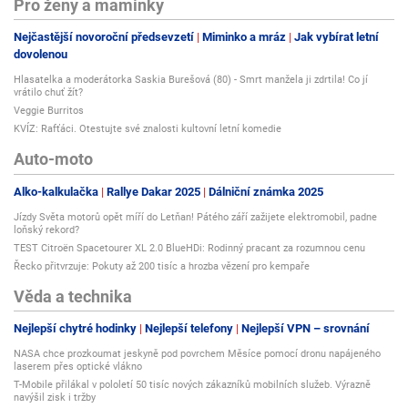
Pro ženy a maminky
Nejčastější novoroční předsevzetí
Miminko a mráz
Jak vybírat letní
dovolenou
Hlasatelka a moderátorka Saskia Burešová (80) - Smrt manžela ji zdrtila! Co jí
vrátilo chuť žít?
Veggie Burritos
KVÍZ: Rafťáci. Otestujte své znalosti kultovní letní komedie
Auto-moto
Alko-kalkulačka
Rallye Dakar 2025
Dálniční známka 2025
Jízdy Světa motorů opět míří do Letňan! Pátého září zažijete elektromobil, padne
loňský rekord?
TEST Citroën Spacetourer XL 2.0 BlueHDi: Rodinný pracant za rozumnou cenu
Řecko přitvrzuje: Pokuty až 200 tisíc a hrozba vězení pro kempaře
Věda a technika
Nejlepší chytré hodinky
Nejlepší telefony
Nejlepší VPN – srovnání
NASA chce prozkoumat jeskyně pod povrchem Měsíce pomocí dronu napájeného
laserem přes optické vlákno
T-Mobile přilákal v pololetí 50 tisíc nových zákazníků mobilních služeb. Výrazně
navýšil zisk i tržby