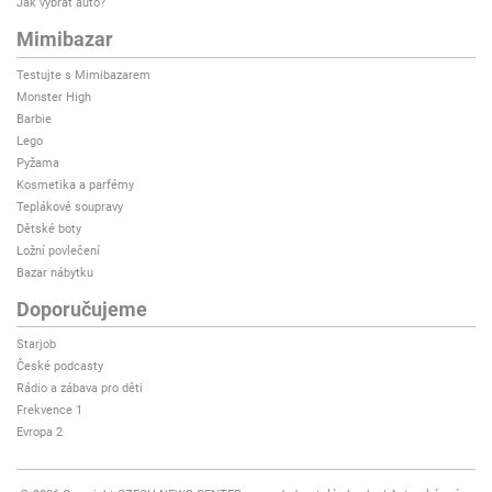
Jak vybrat auto?
Mimibazar
Testujte s Mimibazarem
Monster High
Barbie
Lego
Pyžama
Kosmetika a parfémy
Teplákové soupravy
Dětské boty
Ložní povlečení
Bazar nábytku
Doporučujeme
Starjob
České podcasty
Rádio a zábava pro děti
Frekvence 1
Evropa 2