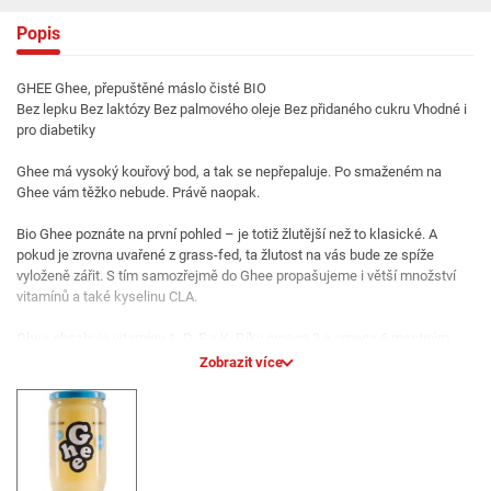
Popis
GHEE Ghee, přepuštěné máslo čisté BIO
Bez lepku Bez laktózy Bez palmového oleje Bez přidaného cukru Vhodné i
pro diabetiky
Ghee má vysoký kouřový bod, a tak se nepřepaluje. Po smaženém na
Ghee vám těžko nebude. Právě naopak.
Bio Ghee poznáte na první pohled – je totiž žlutější než to klasické. A
pokud je zrovna uvařené z grass-fed, ta žlutost na vás bude ze spíže
vyloženě zářit. S tím samozřejmě do Ghee propašujeme i větší množství
vitamínů a také kyselinu CLA.
Ghee obsahuje vitamíny A, D, E a K. Díky omega 3 a omega 6 mastným
kyselinám pomáhá promazávat nervový systém a mozek. Kyselina
Zobrazit více
máselná zase ochraňuje střeva od zánětu a pomáhá udržovat zdravou
hladinu inzulinu v těle. Ghee také zlepšuje trávení a pomáhá s hubnutím,
protože energie mastných kyselin pomáhá spalovat tuky, a také na sebe
váže toxiny a volné radikály, které odvádí z těla pryč.
Ghee je jednoduše superpotravina, a to i pro alergiky na laktózu a kasein.