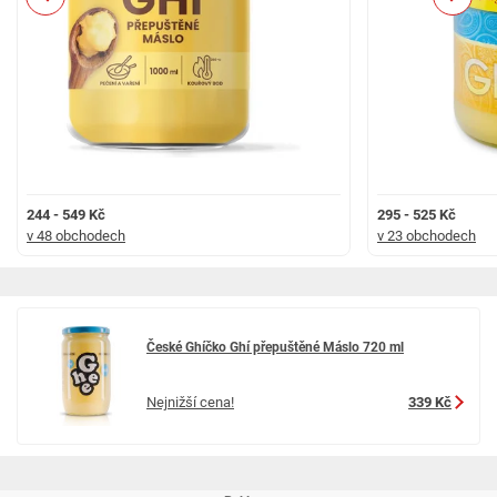
3677 kJ / 878,2 kcal
Tuky
99 g
z toho nasycené mastné kyseliny
70 g
Sacharidy
0,4 g
244 - 549 Kč
295 - 525 Kč
v 48 obchodech
v 23 obchodech
z toho cukry
0 g
Bílkoviny
0,1 g
České Ghíčko Ghí přepuštěné Máslo 720 ml
Sůl
0 g
Nejnižší cena!
339 Kč
Skladování
Minimální trvanlivost 24 měsíců od data výroby. Skladujte při teplotě do 25
°C. Po otevření spotřebujte do 3 měsíců.