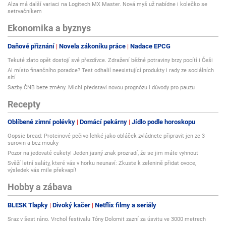
Alza má další variaci na Logitech MX Master. Nová myš už nabídne i kolečko se
setrvačníkem
Ekonomika a byznys
Daňové přiznání
Novela zákoníku práce
Nadace EPCG
Tekuté zlato opět dostojí své přezdívce. Zdražení běžné potraviny brzy pocítí i Češi
AI místo finančního poradce? Test odhalil neexistující produkty i rady ze sociálních
sítí
Sazby ČNB beze změny. Michl představí novou prognózu i důvody pro pauzu
Recepty
Oblíbené zimní polévky
Domácí pekárny
Jídlo podle horoskopu
Oopsie bread: Proteinové pečivo lehké jako obláček zvládnete připravit jen ze 3
surovin a bez mouky
Pozor na jedovaté cukety! Jeden jasný znak prozradí, že se jim máte vyhnout
Svěží letní saláty, které vás v horku neunaví: Zkuste k zelenině přidat ovoce,
výsledek vás mile překvapí!
Hobby a zábava
BLESK Tlapky
Divoký kačer
Netflix filmy a seriály
Sraz v šest ráno. Vrchol festivalu Tóny Dolomit zazní za úsvitu ve 3000 metrech