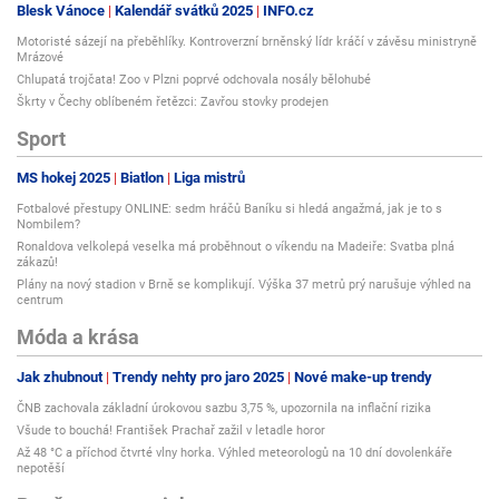
Blesk Vánoce
Kalendář svátků 2025
INFO.cz
Motoristé sázejí na přeběhlíky. Kontroverzní brněnský lídr kráčí v závěsu ministryně
Mrázové
Chlupatá trojčata! Zoo v Plzni poprvé odchovala nosály bělohubé
Škrty v Čechy oblíbeném řetězci: Zavřou stovky prodejen
Sport
MS hokej 2025
Biatlon
Liga mistrů
Fotbalové přestupy ONLINE: sedm hráčů Baníku si hledá angažmá, jak je to s
Nombilem?
Ronaldova velkolepá veselka má proběhnout o víkendu na Madeiře: Svatba plná
zákazů!
Plány na nový stadion v Brně se komplikují. Výška 37 metrů prý narušuje výhled na
centrum
Móda a krása
Jak zhubnout
Trendy nehty pro jaro 2025
Nové make-up trendy
ČNB zachovala základní úrokovou sazbu 3,75 %, upozornila na inflační rizika
Všude to bouchá! František Prachař zažil v letadle horor
Až 48 °C a příchod čtvrté vlny horka. Výhled meteorologů na 10 dní dovolenkáře
nepotěší