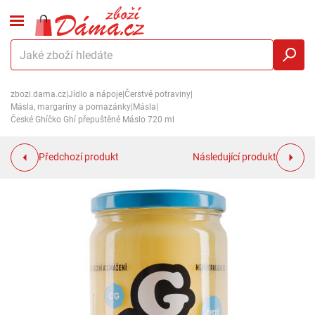
zbozi.dama.cz
|
Jídlo a nápoje
|
Čerstvé potraviny
|
Másla, margaríny a pomazánky
|
Másla
|
České Ghíčko Ghí přepuštěné Máslo 720 ml
Předchozí produkt
Následující produkt