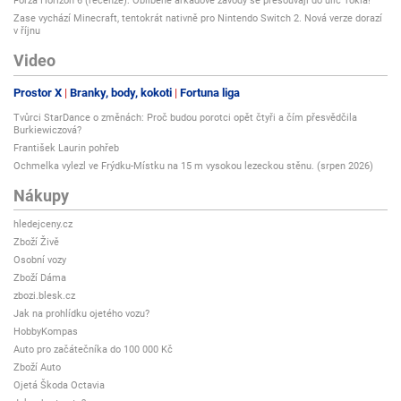
Forza Horizon 6 (recenze): Oblíbené arkádové závody se přesouvají do ulic Tokia!
Zase vychází Minecraft, tentokrát nativně pro Nintendo Switch 2. Nová verze dorazí
v říjnu
Video
Prostor X
Branky, body, kokoti
Fortuna liga
Tvůrci StarDance o změnách: Proč budou porotci opět čtyři a čím přesvědčila
Burkiewiczová?
František Laurin pohřeb
Ochmelka vylezl ve Frýdku-Místku na 15 m vysokou lezeckou stěnu. (srpen 2026)
Nákupy
hledejceny.cz
Zboží Živě
Osobní vozy
Zboží Dáma
zbozi.blesk.cz
Jak na prohlídku ojetého vozu?
HobbyKompas
Auto pro začátečníka do 100 000 Kč
Zboží Auto
Ojetá Škoda Octavia