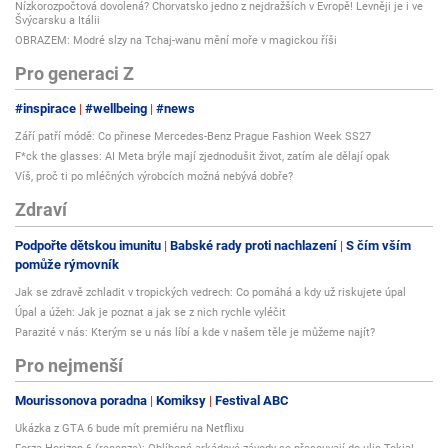
Nízkorozpočtová dovolená? Chorvatsko jedno z nejdražších v Evropě! Levněji je i ve
Švýcarsku a Itálii
OBRAZEM: Modré slzy na Tchaj-wanu mění moře v magickou říši
Pro generaci Z
#inspirace
#wellbeing
#news
Září patří módě: Co přinese Mercedes-Benz Prague Fashion Week SS27
F*ck the glasses: AI Meta brýle mají zjednodušit život, zatím ale dělají opak
Víš, proč ti po mléčných výrobcích možná nebývá dobře?
Zdraví
Podpořte dětskou imunitu
Babské rady proti nachlazení
S čím vším
pomůže rýmovník
Jak se zdravě zchladit v tropických vedrech: Co pomáhá a kdy už riskujete úpal
Úpal a úžeh: Jak je poznat a jak se z nich rychle vyléčit
Parazité v nás: Kterým se u nás líbí a kde v našem těle je můžeme najít?
Pro nejmenší
Mourissonova poradna
Komiksy
Festival ABC
Ukázka z GTA 6 bude mít premiéru na Netflixu