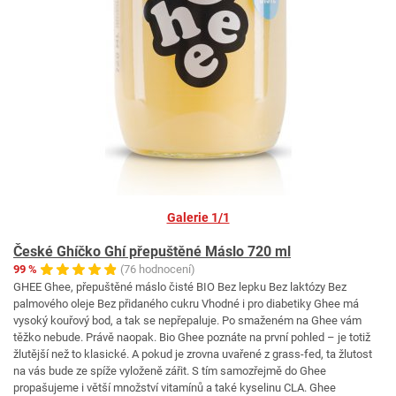
Galerie 1/1
České Ghíčko Ghí přepuštěné Máslo 720 ml
99 %
(76 hodnocení)
GHEE Ghee, přepuštěné máslo čisté BIO Bez lepku Bez laktózy Bez
palmového oleje Bez přidaného cukru Vhodné i pro diabetiky Ghee má
vysoký kouřový bod, a tak se nepřepaluje. Po smaženém na Ghee vám
těžko nebude. Právě naopak. Bio Ghee poznáte na první pohled – je totiž
žlutější než to klasické. A pokud je zrovna uvařené z grass-fed, ta žlutost
na vás bude ze spíže vyloženě zářit. S tím samozřejmě do Ghee
propašujeme i větší množství vitamínů a také kyselinu CLA. Ghee