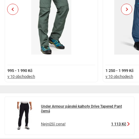
Previous
Next
995 - 1 990 Kč
1 250 - 1 999 Kč
v 10 obchodech
v 10 obchodech
Under Armour pánské kalhoty Drive Tapered Pant
černá
Nejnižší cena!
1 113 Kč