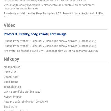
Česká společnost ornitologická slaví 100 let: Jak chrání ptáky v ČR?
Vyzkoušejte český kyberpunk. V Netspectre se stanete elitním hackerem
napadajícím korporátní sítě
Plastikový model Handley Page Hampden 1:72: Postavili jsme létající kufr RAF od
KP
Video
Prostor X
Branky, body, kokoti
Fortuna liga
Prague Pride vrcholí: Tisíce lidí v ulicích, jde duhový průvod! (8. srpna 2026)
Prague Pride vrcholí: Tisíce lidí v ulicích, jde duhový průvod! (8. srpna 2026)
Hra světel na fasádě slavné vily: Tugendhat slaví 25 let na seznamu UNESCO
Nákupy
hledejceny.cz
Zboží Živě
Osobní vozy
Zboží Dáma
zbozi.blesk.cz
Jak na prohlídku ojetého vozu?
HobbyKompas
Auto pro začátečníka do 100 000 Kč
Zboží Auto