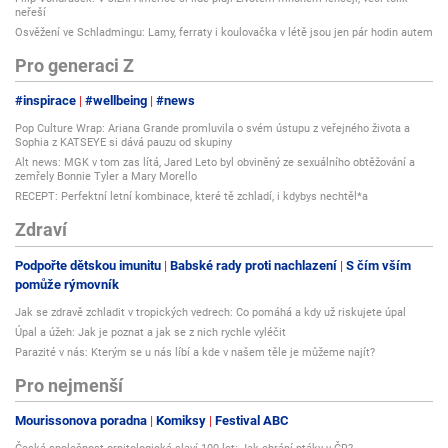
neřeší
Osvěžení ve Schladmingu: Lamy, ferraty i koulovačka v létě jsou jen pár hodin autem
Pro generaci Z
#inspirace
#wellbeing
#news
Pop Culture Wrap: Ariana Grande promluvila o svém ústupu z veřejného života a
Sophia z KATSEYE si dává pauzu od skupiny
Alt news: MGK v tom zas lítá, Jared Leto byl obviněný ze sexuálního obtěžování a
zemřely Bonnie Tyler a Mary Morello
RECEPT: Perfektní letní kombinace, které tě zchladí, i kdybys nechtěl*a
Zdraví
Podpořte dětskou imunitu
Babské rady proti nachlazení
S čím vším
pomůže rýmovník
Jak se zdravě zchladit v tropických vedrech: Co pomáhá a kdy už riskujete úpal
Úpal a úžeh: Jak je poznat a jak se z nich rychle vyléčit
Parazité v nás: Kterým se u nás líbí a kde v našem těle je můžeme najít?
Pro nejmenší
Mourissonova poradna
Komiksy
Festival ABC