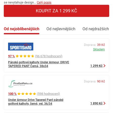
se nevytahuje design...
Celý popis
KOUPIT ZA 1 299 KČ
Od nejoblíbenějších
Od nejlevnějších
Od nejdražších
Doprava:
39 Kč
Skladem
97 %
(96 678 hodnocení)
Pánské golfové kalhoty Under Armour, DRIVE
1 299 Kč
TAPERED PANT Černá, 38x34
Doprava:
90 Kč
100 %
(598 hodnocení)
Under Armour Drive Tapered Pant pánské
1 890 Kč
golfové kalhoty, černé, vel. 36/34