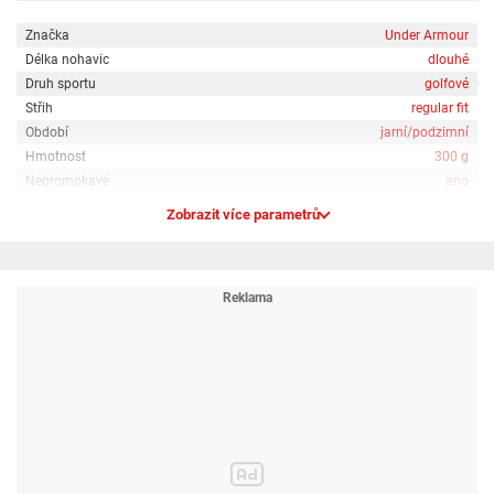
Značka
Under Armour
Délka nohavic
dlouhé
Druh sportu
golfové
Střih
regular fit
Období
jarní/podzimní
Hmotnost
300 g
Nepromokavé
ano
Zobrazit více parametrů