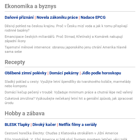
Ekonomika a byznys
Daňové přiznání
Novela zákoníku práce
Nadace EPCG
Děsivý pohled na českou krajinu. Proč v Česku mizí voda a jak k tomu přispívají
rodinné bazény?
Emancipace českých miliardářů. Proč Strnad, Křetínský a Komárek nakupují
západní ikony
Tajemství měnové intervence: obranou japonského jenu chrání Amerika hlavně
sama sebe
Recepty
Oblíbené zimní polévky
Domácí pekárny
Jídlo podle horoskopu
Sladký poklad u cesty: Využijte letní špendlíky do tvarohového koláče, marmelády
nebo kompotu
Domácí kečup pečený v troubě: Vyžaduje minimum práce a chutná lépe než vařený
Cuketová zmrzlina? Vyzkoušejte nečekaný letní hit a geniální způsob, jak zpracovat
úrodu
Hobby a zábava
BLESK Tlapky
Divoký kačer
Netflix filmy a seriály
Cestovní horečka šlechty: Chuďas z Klatovska otrokářem v Jižní Americe
Filip Vondrášek: V Jižní Americe si lidé plují životem mnohem lehčeji, věci tolik