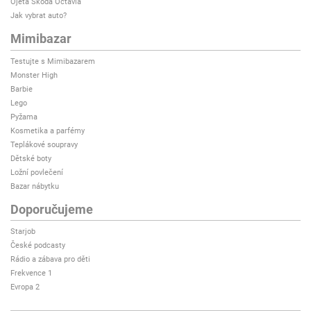
Ojetá Škoda Octavia
Jak vybrat auto?
Mimibazar
Testujte s Mimibazarem
Monster High
Barbie
Lego
Pyžama
Kosmetika a parfémy
Teplákové soupravy
Dětské boty
Ložní povlečení
Bazar nábytku
Doporučujeme
Starjob
České podcasty
Rádio a zábava pro děti
Frekvence 1
Evropa 2