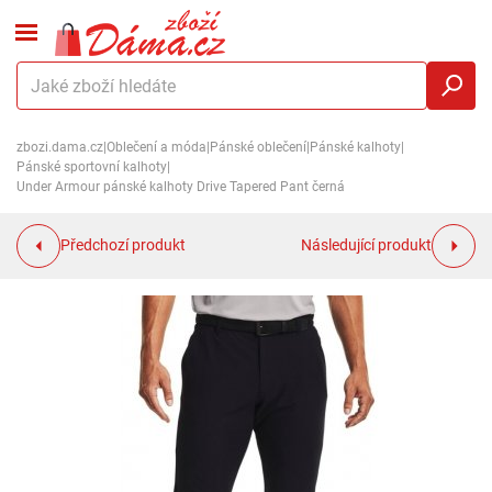
zbozi.dama.cz
|
Oblečení a móda
|
Pánské oblečení
|
Pánské kalhoty
|
Pánské sportovní kalhoty
|
Under Armour pánské kalhoty Drive Tapered Pant černá
Předchozí produkt
Následující produkt