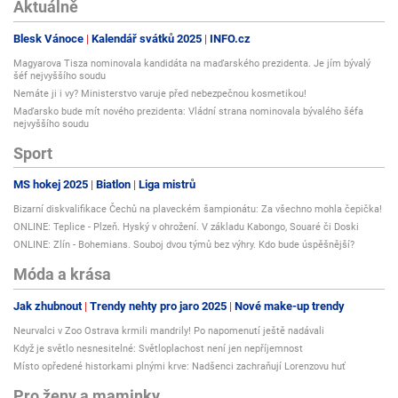
Aktuálně
Blesk Vánoce
Kalendář svátků 2025
INFO.cz
Magyarova Tisza nominovala kandidáta na maďarského prezidenta. Je jím bývalý
šéf nejvyššího soudu
Nemáte ji i vy? Ministerstvo varuje před nebezpečnou kosmetikou!
Maďarsko bude mít nového prezidenta: Vládní strana nominovala bývalého šéfa
nejvyššího soudu
Sport
MS hokej 2025
Biatlon
Liga mistrů
Bizarní diskvalifikace Čechů na plaveckém šampionátu: Za všechno mohla čepička!
ONLINE: Teplice - Plzeň. Hyský v ohrožení. V základu Kabongo, Souaré či Doski
ONLINE: Zlín - Bohemians. Souboj dvou týmů bez výhry. Kdo bude úspěšnější?
Móda a krása
Jak zhubnout
Trendy nehty pro jaro 2025
Nové make-up trendy
Neurvalci v Zoo Ostrava krmili mandrily! Po napomenutí ještě nadávali
Když je světlo nesnesitelné: Světloplachost není jen nepříjemnost
Místo opředené historkami plnými krve: Nadšenci zachraňují Lorenzovu huť
Pro ženy a maminky