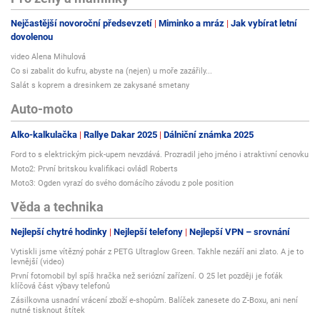
Nejčastější novoroční předsevzetí
Miminko a mráz
Jak vybírat letní
dovolenou
video Alena Mihulová
Co si zabalit do kufru, abyste na (nejen) u moře zazářily...
Salát s koprem a dresinkem ze zakysané smetany
Auto-moto
Alko-kalkulačka
Rallye Dakar 2025
Dálniční známka 2025
Ford to s elektrickým pick-upem nevzdává. Prozradil jeho jméno i atraktivní cenovku
Moto2: První britskou kvalifikaci ovládl Roberts
Moto3: Ogden vyrazí do svého domácího závodu z pole position
Věda a technika
Nejlepší chytré hodinky
Nejlepší telefony
Nejlepší VPN – srovnání
Vytiskli jsme vítězný pohár z PETG Ultraglow Green. Takhle nezáří ani zlato. A je to
levnější (video)
První fotomobil byl spíš hračka než seriózní zařízení. O 25 let později je foťák
klíčová část výbavy telefonů
Zásilkovna usnadní vrácení zboží e-shopům. Balíček zanesete do Z-Boxu, ani není
nutné tisknout štítek